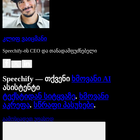
კლიფ ვაიცმანი
Speechify-ის CEO და თანადამფუძნებელი
Speechify — თქვენი
ხმოვანი AI
ასისტენტი
ტექსტიდან სიტყვაზე
.
ხმოვანი
აკრეფა
.
სწრაფი პასუხები
.
გამოსცადეთ უფასოდ