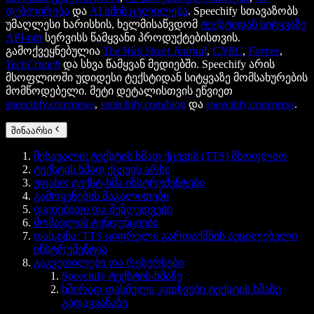
დუბლირება
და
AI ხმის ცვლილება
. Speechify სთავაზობს
უმაღლესი ხარისხის, ხელმისაწვდომ
ტექსტიდან სიტყვაზე
API-ით
სერვისს წამყვანი პროდუქტებისთვის.
გამოქვეყნებულია
The Wall Street Journal
,
CNBC
,
Forbes
,
TechCrunch
და სხვა წამყვან მედიებში. Speechify არის
მსოფლიოში უდიდესი ტექსტიდან სიტყვაზე მომსახურების
მომწოდებელი. მეტი დეტალისთვის ეწვიეთ
speechify.com/news
,
speechify.com/blog
და
speechify.com/press
.
შინაარსი
შესავალი: ტექსტის ხმად ქცევის (TTS) მსოფლიო
ტექსტის ხმად ქცევის არსი
უფასო ტექსტ-ხმა ინსტრუმენტები
გამოყენების მაგალითები
დადებითი და შეზღუდვები
მომავლის ტენდენციები
დასკვნა: TTS ციფრული გარდაქმნის აუცილებელი
ინსტრუმენტია
გაკვეთილები და რესურსები
Speechify ტექსტის-ხმაზე
ხშირად დასმული კითხვები ტექსტის ხმაზე
გადაყვანაზე