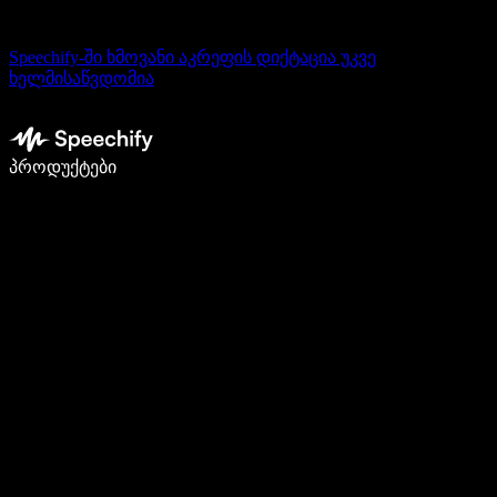
Speechify-ში ხმოვანი აკრეფის დიქტაცია უკვე
ხელმისაწვდომია
დაწერე 5-ჯერ სწრაფად ხმით კარნახით
პროდუქტები
გაიგე მეტი