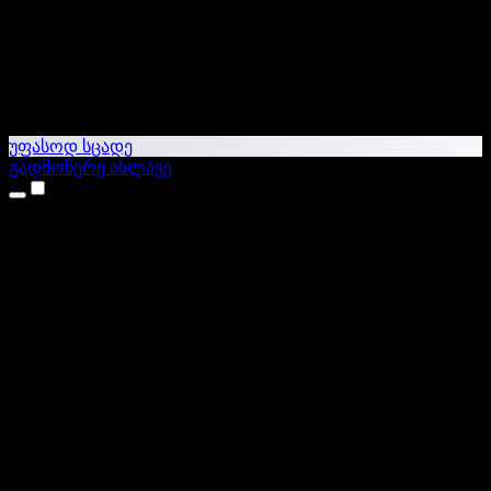
უფასოდ სცადე
გადმოწერე ახლავე
პროდუქტები
ტექსტი ხმაში
iPhone & iPad აპები
Android აპი
Chrome გაფართოება