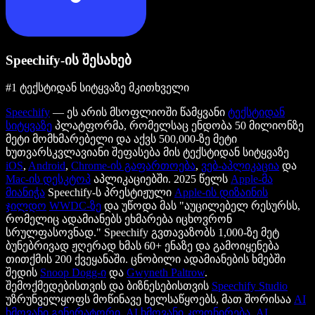
Speechify-ის შესახებ
#1 ტექსტიდან სიტყვაზე მკითხველი
Speechify
— ეს არის მსოფლიოში წამყვანი
ტექსტიდან
სიტყვაზე
პლატფორმა, რომელსაც ენდობა 50 მილიონზე
მეტი მომხმარებელი და აქვს 500,000-ზე მეტი
ხუთვარსკვლავიანი შეფასება მის ტექსტიდან სიტყვაზე
iOS
,
Android
,
Chrome-ის გაფართოება
,
ვებ-აპლიკაცია
და
Mac-ის დესკტოპ
აპლიკაციებში. 2025 წელს
Apple-მა
მიანიჭა
Speechify-ს პრესტიჟული
Apple-ის დიზაინის
ჯილდო
WWDC-ზე
და უწოდა მას "აუცილებელ რესურსს,
რომელიც ადამიანებს ეხმარება იცხოვრონ
სრულფასოვნად." Speechify გვთავაზობს 1,000-ზე მეტ
ბუნებრივად ჟღერად ხმას 60+ ენაზე და გამოიყენება
თითქმის 200 ქვეყანაში. ცნობილი ადამიანების ხმებში
შედის
Snoop Dogg-ი
და
Gwyneth Paltrow
.
შემოქმედებისთვის და ბიზნესებისთვის
Speechify Studio
უზრუნველყოფს მოწინავე ხელსაწყოებს, მათ შორისაა
AI
ხმოვანი გენერატორი
,
AI ხმოვანი კლონირება
,
AI