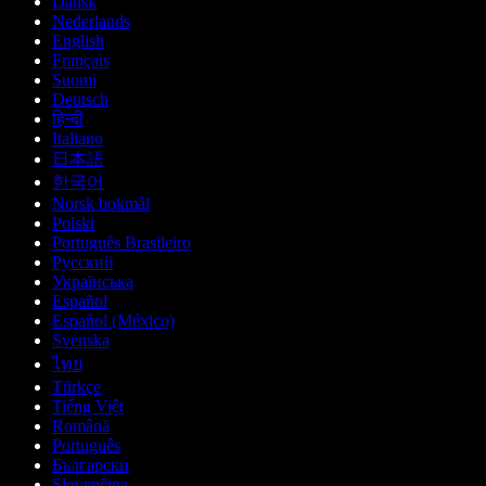
Dansk
Nederlands
English
Français
Suomi
Deutsch
हिन्दी
Italiano
日本語
한국어
Norsk bokmål
Polski
Português Brasileiro
Русский
Українська
Español
Español (México)
Svenska
ไทย
Türkçe
Tiếng Việt
Română
Português
Български
Slovenčina