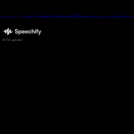
پیچیفائی وائس ٹائپنگ ڈکٹیٹیشن متعارف کروا رہا ہے
وائس ٹائپنگ کے ساتھ 5 گنا تیزی سے لکھیں
مصنوعات
مزید جانیں