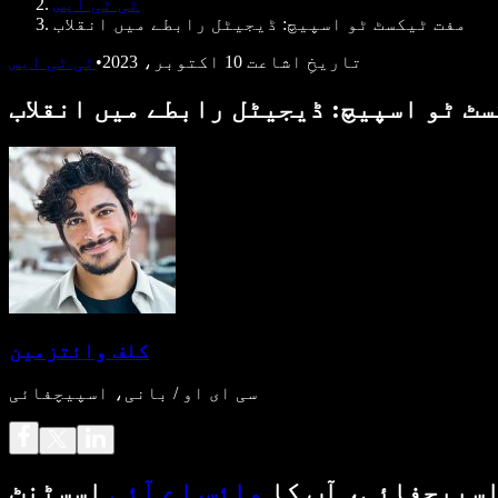
ٹی ٹی ایس
مفت ٹیکسٹ ٹو اسپیچ: ڈیجیٹل رابطے میں انقلاب
تاریخِ اشاعت
10 اکتوبر، 2023
•
ٹی ٹی ایس
ٹ ٹو اسپیچ: ڈیجیٹل رابطے میں انقلاب
کلف وائتزمین
سی ای او / بانی، اسپیچفائی
سپیچفائی، آپ کا
وائس اے آئی
اسسٹنٹ