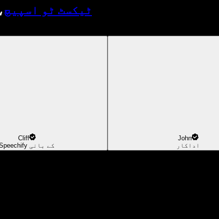
ٹیکسٹ ٹو اسپیچ
،
Cliff
John
اداکار
Speechify کے بانی