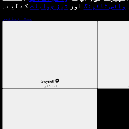
وائس ٹائپنگ
اور
تیز جوابات
کے لیے۔
مفت آزمائیں
Gwyneth
اداکارہ