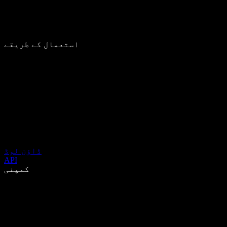
استعمال کے طریقے
ڈاؤن لوڈ
API
کمپنی