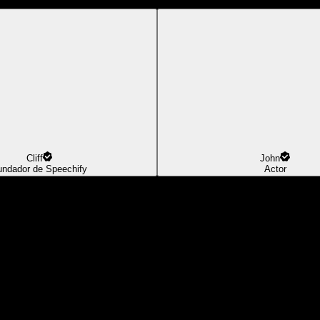
Cliff
John
undador de Speechify
Actor