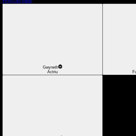
Prova-ho gratis
Gwyneth
Actriu
F