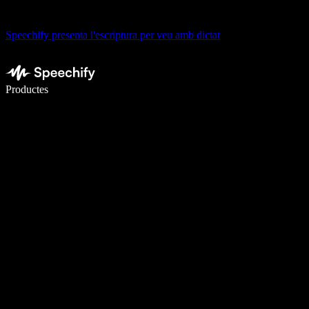
Speechify presenta l'escriptura per veu amb dictat
Escriu 5× més ràpid amb la veu
Productes
Més informació