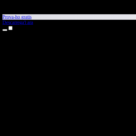
Prova-ho gratis
Descarrega'l ara
Productes
Text a veu
Aplicacions per a iPhone i iPad
Aplicació per a Android
Extensió per al Chrome
Extensió per a l'Edge
Aplicació web
Aplicació per al Mac
Aplicació per al Windows