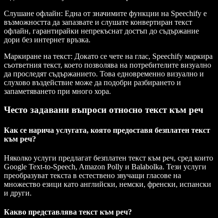
Слушане офлайн
: Една от значимите функции на Speechify е
възможността да запазвате и слушате конвертиран текст
офлайн, гарантирайки непрекъснат достъп до съдържание
дори без интернет връзка.
Маркиране на текст
: Докато се чете на глас, Speechify маркира
съответния текст, което позволява на потребителите визуално
да проследят съдържанието. Това едновременно визуално и
слухово въздействие може да подобри разбирането и
запаметяването при много хора.
Често задавани въпроси относно текст към реч
Как се нарича услугата, която предоставя безплатен текст
към реч?
Няколко услуги предлагат безплатен текст към реч, сред които
Google Text-to-Speech, Amazon Polly и Balabolka. Тези услуги
преобразуват текста в естествено звучащи гласове на
множество езици като английски, немски, френски, испански
и други.
Какво представлява текст към реч?