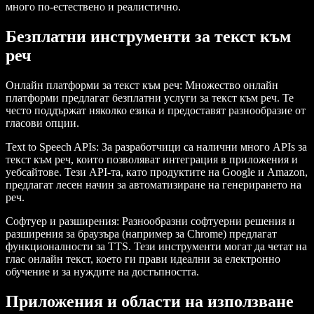
много по-естествено и реалистично.
Безплатни инструменти за текст към
реч
Онлайн платформи за текст към реч
: Множество онлайн
платформи предлагат безплатни услуги за текст към реч. Те
често поддържат няколко езика и предоставят разнообразие от
гласови опции.
Text to Speech APIs
: За разработчици са налични много APIs за
текст към реч, които позволяват интеграция в приложения и
уебсайтове. Тези API-та, като продуктите на Google и Amazon,
предлагат лесен начин за автоматизиране на генерирането на
реч.
Софтуер и разширения
: Разнообразни софтуерни решения и
разширения за браузъра (например за Chrome) предлагат
функционалности за TTS. Тези инструменти могат да четат на
глас онлайн текст, което ги прави идеални за електронно
обучение и за нуждите на достъпността.
Приложения и области на използване