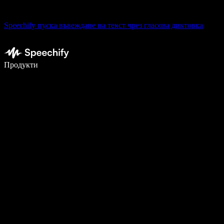
Speechify пуска въвеждане на текст чрез гласова диктовка
Пишете 5× по-бързо с гласово въвеждане
Продукти
Научете повече