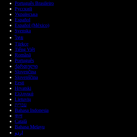
Português Brasileiro
Русский
Українська
Español
Español (México)
Svenska
ไทย
Türkçe
Tiếng Việt
Română
Português
ქართული
Slovenčina
Slovenščina
Eesti
Hrvatski
Ελληνικά
Lietuvių
עברית
Bahasa Indonesia
বাংলা
Català
Bahasa Melayu
اردو