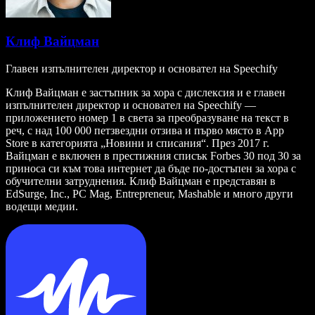
Клиф Вайцман
Главен изпълнителен директор и основател на Speechify
Клиф Вайцман е застъпник за хора с дислексия и е главен
изпълнителен директор и основател на Speechify —
приложението номер 1 в света за преобразуване на текст в
реч, с над 100 000 петзвездни отзива и първо място в App
Store в категорията „Новини и списания“. През 2017 г.
Вайцман е включен в престижния списък Forbes 30 под 30 за
приноса си към това интернет да бъде по-достъпен за хора с
обучителни затруднения. Клиф Вайцман е представян в
EdSurge, Inc., PC Mag, Entrepreneur, Mashable и много други
водещи медии.