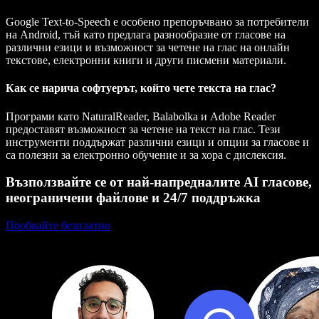
Google Text-to-Speech е особено препоръчвано за потребители
на Android, тъй като предлага разнообразие от гласове на
различни езици и възможност за четене на глас на онлайн
текстове, електронни книги и други писмени материали.
Как се нарича софтуерът, който чете текста на глас?
Програми като NaturalReader, Balabolka и Adobe Reader
предоставят възможност за четене на текст на глас. Тези
инструменти поддържат различни езици и опции за гласове и
са полезни за електронно обучение и за хора с дислексия.
Възползвайте се от най-напредналите AI гласове,
неограничени файлове и 24/7 поддръжка
Пробвайте безплатно