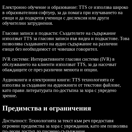
Електронно обучение и образование
: TTS се използва широко
в образователния софтуер, за да помага при изучаването на
езици и да подкрепя ученици с дислексия или други
обучителни затруднения.
Гласови записи и подкасти
: Създателите на съдържание
използват TTS за гласови записи във видеа и подкастове. Това
позволява създаването на аудио съдържание на различни
езици без необходимост от човешки говорител.
IVR системи
: Интерактивните гласови системи (IVR) в
обслужването на клиенти използват TTS, за да насочват
обаждащите се през различни менюта и опции.
Аудиокниги и електронни книги
: TTS технологията се
използва за създаване на аудиокниги от текстови файлове,
като прави литературата по-достъпна за хора с увредено
зрение.
Предимства и ограничения
Достъпност
: Технологията за текст към реч предоставя
огромни предимства за хора с увреждания, като им позволява
по-лесен достъп до писмено съдържание.