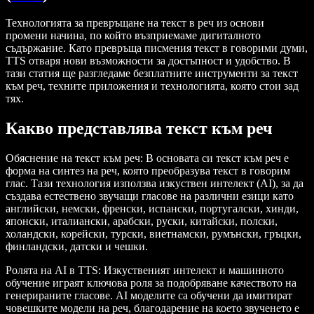
Технологията за превръщане на текст в реч из основи
промени начина, по който възприемаме дигиталното
съдържание. Като превръща писмения текст в говорими думи,
TTS отваря нови възможности за достъпност и удобство. В
тази статия ще разгледаме безплатните инструменти за текст
към реч, техните приложения и технологията, която стои зад
тях.
Какво представлява текст към реч
Обяснение на текст към реч
: В основата си текст към реч е
форма на синтез на реч, която преобразува текст в говорим
глас. Тази технология използва изкуствен интелект (AI), за да
създава естествено звучащи гласове на различни езици като
английски, немски, френски, испански, португалски, хинди,
японски, италиански, арабски, руски, китайски, полски,
холандски, корейски, турски, виетнамски, румънски, гръцки,
финландски, датски и чешки.
Ролята на AI в TTS
: Изкуственият интелект и машинното
обучение играят ключова роля за подобряване качеството на
генерираните гласове. AI моделите са обучени да имитират
човешките модели на реч, благодарение на което звученето е