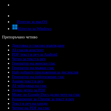
Изтегли за macOS
Изтегли за Windows
Препоръчано четиво
Диктовка и гласово въвеждане
AI гласов асистент
PDF текст в реч за Android
Четец за текст в реч
Генератор на женски глас
Генератор на мъжки глас
Най-добрите приложения за дислексия
Генератор на роботизиран глас
Аниме текст в реч
AI чейнджър на глас
Аудио четец за PDF
Може ли Google Docs да ми чете на глас
Разширение за Chrome за текст в реч
Текст в реч на хинди
Четене на PDF на глас