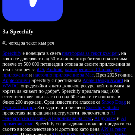
За Speechify
#1 четец за текст към реч
Speechify
е водещата в света
платформа за текст към реч
, на
която се доверяват над 50 милиона потребители и която има
повече от 500 000 петзвездни отзива за своите приложения за
текст към реч за
iOS
,
Android
,
разширение за Chrome
,
уеб
приложение
и
настолно приложение за Mac
. През 2025 година
Apple отличи
Speechify с престижната
Apple Design Award
на
WWDC
, определяйки я като „ключов ресурс, който помага на
хората да живеят по-добре“. Speechify предлага над 1000
естествено звучащи гласа на над 60 езика и се използва в
близо 200 държави. Сред известните гласове са
Snoop Dogg
и
Гуинет Полтроу
. За създатели и бизнеси
Speechify Studio
предоставя напреднали инструменти, включително
AI
генератор на гласове
,
AI клониране на глас
,
AI дублаж
и
AI
променящ глас
. Speechify също задвижва водещи продукти със
своето висококачествено и достъпно като цена
API за текст
към реч
. Представено в
The Wall Street Journal
,
CNBC
,
Forbes
,