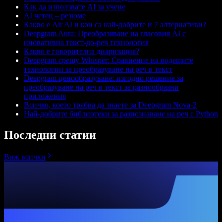
Как да използвате AI за учене
AI четец – резюме
Какво е Air AI и кои са най-добрите ѝ 7 алтернативи?
Deepgram Aura: Преобразяване на гласовия AI с
иновативна текст-до-реч технология
Какво е говорителна диаризация?
Deepgram срещу Whisper: Сравнение на водещите
технологии за преобразуване на реч в текст
Deepgram ценообразуване: изгодно решение за
преобразуване на реч в текст за разнообразни
приложения
Всичко, което трябва да знаете за Deepgram Nova-2
Най-добрите библиотеки за разпознаване на реч с Python
Последни статии
Виж всички