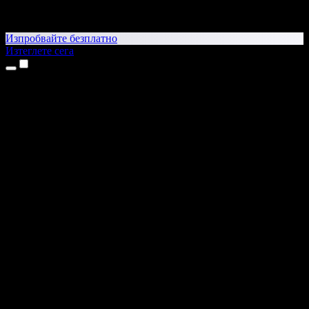
Изпробвайте безплатно
Изтеглете сега
Продукти
Текст в реч
Приложения за iPhone и iPad
Приложение за Android
Разширение за Chrome
Разширение за Edge
Уеб приложение
Приложение за Mac
Приложение за Windows