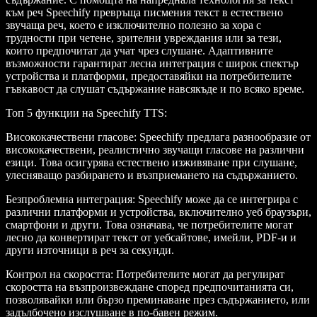
към реч Speechify превръща писмения текст в естествено
звучаща реч, което е изключително полезно за хора с
трудности при четене, зрителни увреждания или за тези,
които предпочитат да учат чрез слушане. Адаптивните
възможности гарантират лесна интеграция с широк спектър
устройства и платформи, предоставяйки на потребителите
гъвкавост да слушат съдържание навсякъде и по всяко време.
Топ 5 функции на Speechify TTS
:
Висококачествени гласове
: Speechify предлага разнообразие от
висококачествени, реалистично звучащи гласове на различни
езици. Това осигурява естествено изживяване при слушане,
улесняващо разбирането и възприемането на съдържанието.
Безпроблемна интеграция
: Speechify може да се интегрира с
различни платформи и устройства, включително уеб браузъри,
смартфони и други. Това означава, че потребителите могат
лесно да конвертират текст от уебсайтове, имейли, PDF-и и
други източници в реч за секунди.
Контрол на скоростта
: Потребителите могат да регулират
скоростта на възпроизвеждане според предпочитанията си,
позволявайки или бързо преминаване през съдържанието, или
задълбочено изслушване в по-бавен режим.