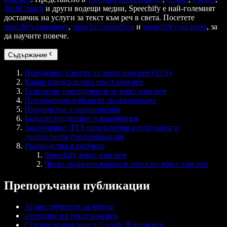
TechCrunch
и други водещи медии, Speechify е най-големият
доставчик на услуги за текст към реч в света. Посетете
speechify.com/news
,
speechify.com/blog
и
speechify.com/press
, за
да научите повече.
Съдържание
Въведение: Светът на текст към реч (TTS)
Какво представлява текст към реч
Безплатни инструменти за текст към реч
Приложения и области на използване
Предимства и ограничения
Бъдещи тенденции и разработки
Заключение: TTS като ключов инструмент в
дигиталната трансформация
Ръководства и ресурси
Speechify текст към реч
Често задавани въпроси относно текст към реч
Препоръчани публикации
AI инструменти за четене
изтегляне на текст към реч
Гласово въвеждане в Google Документи