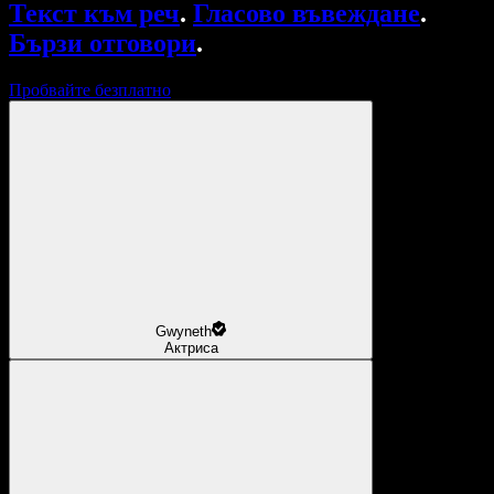
Текст към реч
.
Гласово въвеждане
.
Бързи отговори
.
Пробвайте безплатно
Gwyneth
Актриса