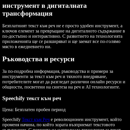
инструмент в дигиталната
трансформация
Безплатният текст към реч не е просто удобен инструмент, а
ключов елемент за превръщане на дигиталното съдържание в
по-достъпно и интерактивно. С развитието на технологията
приложенията ще се разширяват и ще заемат все по-голямо
място в ежедневието ни.
Ръководства и ресурси
За по-подробна информация, ръководства и примери за
инструменти за текст към реч и тяхното внедряване,
потребителите могат да разгледат различни онлайн ресурси и
общности, посветени на синтеза на реч и AI технологиите.
Speechify текст към реч
Цена
: Безплатен пробен период
Speechify
Текст към Реч
е революционен инструмент, който
променя начина, по който хората възприемат текстовото
съдържание. С помощта на напреднала технология за текст