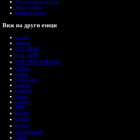
AI генератор на глас
Тексто а Вос
Leitor de Texto
Виж на други езици
العربية
Magyar
中文 (简体)
中文 (台灣)
中文 (简体 中国大陆)
Čeština
Dansk
Nederlands
English
Français
Suomi
Deutsch
हिन्दी
Italiano
日本語
한국어
Norsk bokmål
Polski