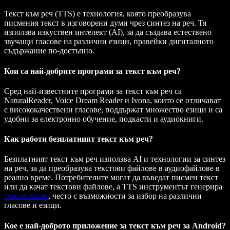
Текст към реч (TTS) е технология, която преобразува
писмения текст в изговорени думи чрез синтез на реч. Тя
използва изкуствен интелект (AI), за да създава естествено
звучащи гласове на различни езици, правейки дигиталното
съдържание по-достъпно.
Кои са най-добрите програми за текст към реч?
Сред най-известните програми за текст към реч са
NaturalReader, Voice Dream Reader и Ivona, които се отличават
с висококачествени гласове, поддържат множество езици и са
удобни за електронно обучение, подкасти и аудиокниги.
Как работи безплатният текст към реч?
Безплатният текст към реч използва AI и технологии за синтез
на реч, за да преобразува текстови файлове в аудиофайлове в
реално време. Потребителите могат да въведат писмен текст
или да качат текстови файлове, а TTS инструментът генерира
гласов запис
, често с възможности за избор на различни
гласове и езици.
Кое е най-доброто приложение за текст към реч за Android?