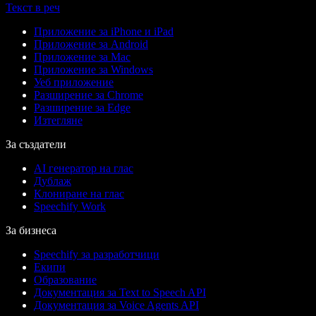
Текст в реч
Приложение за iPhone и iPad
Приложение за Android
Приложение за Mac
Приложение за Windows
Уеб приложение
Разширение за Chrome
Разширение за Edge
Изтегляне
За създатели
AI генератор на глас
Дублаж
Клониране на глас
Speechify Work
За бизнеса
Speechify за разработчици
Екипи
Образование
Документация за Text to Speech API
Документация за Voice Agents API