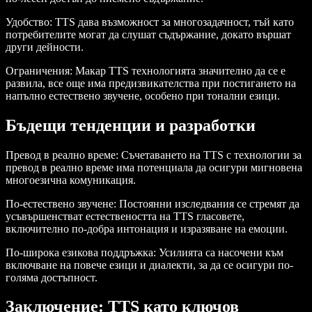
Удобство
: TTS дава възможност за многозадачност, тъй като
потребителите могат да слушат съдържание, докато вършат
други дейности.
Ограничения
: Макар TTS технологията значително да се е
развила, все още има предизвикателства при постигането на
напълно естествено звучене, особено при тонални езици.
Бъдещи тенденции и разработки
Превод в реално време
: Съчeтаването на TTS с технологии за
превод в реално време има потенциала да осигури мигновена
многоезична комуникация.
По-естествено звучене
: Постоянни изследвания се стремят да
усъвършенстват естествеността на TTS гласовете,
включително по-добра интонация и изразяване на емоции.
По-широка езикова поддръжка
: Усилията са насочени към
включване на повече езици и диалекти, за да се осигури по-
голяма достъпност.
Заключение: TTS като ключов