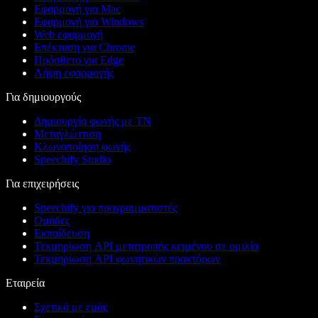
Εφαρμογή για Mac
Εφαρμογή για Windows
Web εφαρμογή
Επέκταση για Chrome
Πρόσθετο για Edge
Λήψη εφαρμογής
Για δημιουργούς
Δημιουργία φωνής με ΤΝ
Μεταγλώττιση
Κλωνοποίηση φωνής
Speechify Studio
Για επιχειρήσεις
Speechify για προγραμματιστές
Ομάδες
Εκπαίδευση
Τεκμηρίωση API μετατροπής κειμένου σε ομιλία
Τεκμηρίωση API φωνητικών πρακτόρων
Εταιρεία
Σχετικά με εμάς