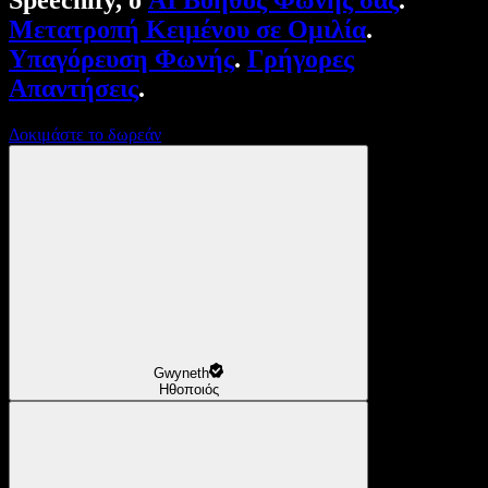
Speechify, ο
AI Βοηθός Φωνής σας
.
Μετατροπή Κειμένου σε Ομιλία
.
Υπαγόρευση Φωνής
.
Γρήγορες
Απαντήσεις
.
Δοκιμάστε το δωρεάν
Gwyneth
Ηθοποιός