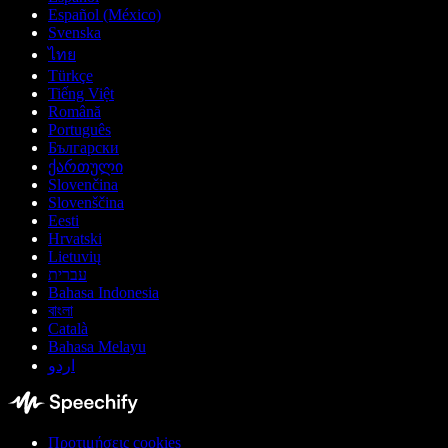
Español (México)
Svenska
ไทย
Türkçe
Tiếng Việt
Română
Português
Български
ქართული
Slovenčina
Slovenščina
Eesti
Hrvatski
Lietuvių
עברית
Bahasa Indonesia
বাংলা
Català
Bahasa Melayu
اردو
Προτιμήσεις cookies