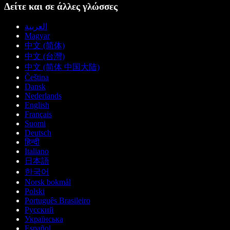
Δείτε και σε άλλες γλώσσες
العربية
Magyar
中文 (简体)
中文 (台灣)
中文 (简体 中国大陆)
Čeština
Dansk
Nederlands
English
Français
Suomi
Deutsch
हिन्दी
Italiano
日本語
한국어
Norsk bokmål
Polski
Português Brasileiro
Русский
Українська
Español