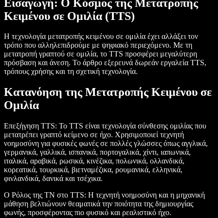
Εισαγωγή: Ο Κόσμος της Μετατροπής
Κειμένου σε Ομιλία (TTS)
Η τεχνολογία μετατροπής κειμένου σε ομιλία έχει αλλάξει τον
τρόπο που αλληλεπιδρούμε με ψηφιακό περιεχόμενο. Με τη
μετατροπή γραπτού σε ομιλία, το TTS προσφέρει μεγαλύτερη
πρόσβαση και άνεση. Το άρθρο εξερευνά δωρεάν εργαλεία TTS,
τρόπους χρήσης και τη σχετική τεχνολογία.
Κατανόηση της Μετατροπής Κειμένου σε
Ομιλία
Επεξήγηση TTS
: Το TTS είναι τεχνολογία σύνθεσης ομιλίας που
μετατρέπει γραπτό κείμενο σε ήχο. Χρησιμοποιεί τεχνητή
νοημοσύνη για φυσικές φωνές σε πολλές γλώσσες όπως αγγλικά,
γερμανικά, γαλλικά, ισπανικά, πορτογαλικά, χίντι, ιαπωνικά,
ιταλικά, αραβικά, ρωσικά, κινέζικα, πολωνικά, ολλανδικά,
κορεατικά, τουρκικά, βιετναμέζικα, ρουμανικά, ελληνικά,
φινλανδικά, δανικά και τσέχικα.
Ο Ρόλος της ΤΝ στο TTS
: Η τεχνητή νοημοσύνη και η μηχανική
μάθηση βελτιώνουν θεαματικά την ποιότητα της δημιουργίας
φωνής, προσφέροντας πιο φυσικό και ρεαλιστικό ήχο.