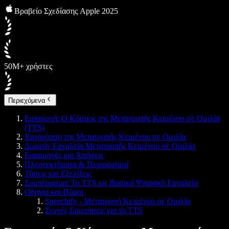
Βραβείο Σχεδίασης Apple 2025
50M+ χρήστες
Περιεχόμενα
Εισαγωγή: Ο Κόσμος της Μετατροπής Κειμένου σε Ομιλία
(TTS)
Κατανόηση της Μετατροπής Κειμένου σε Ομιλία
Δωρεάν Εργαλεία Μετατροπής Κειμένου σε Ομιλία
Εφαρμογές και Χρήσεις
Πλεονεκτήματα & Περιορισμοί
Τάσεις και Εξελίξεις
Συμπέρασμα: Το TTS ως Βασικό Ψηφιακό Εργαλείο
Οδηγοί και Πόροι
Speechify - Μετατροπή Κειμένου σε Ομιλία
Συχνές Ερωτήσεις για το TTS