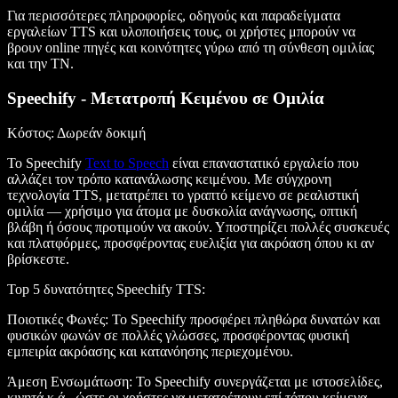
Για περισσότερες πληροφορίες, οδηγούς και παραδείγματα
εργαλείων TTS και υλοποιήσεις τους, οι χρήστες μπορούν να
βρουν online πηγές και κοινότητες γύρω από τη σύνθεση ομιλίας
και την ΤΝ.
Speechify - Μετατροπή Κειμένου σε Ομιλία
Κόστος
: Δωρεάν δοκιμή
Το Speechify
Text to Speech
είναι επαναστατικό εργαλείο που
αλλάζει τον τρόπο κατανάλωσης κειμένου. Με σύγχρονη
τεχνολογία TTS, μετατρέπει το γραπτό κείμενο σε ρεαλιστική
ομιλία — χρήσιμο για άτομα με δυσκολία ανάγνωσης, οπτική
βλάβη ή όσους προτιμούν να ακούν. Υποστηρίζει πολλές συσκευές
και πλατφόρμες, προσφέροντας ευελιξία για ακρόαση όπου κι αν
βρίσκεστε.
Top 5 δυνατότητες Speechify TTS
:
Ποιοτικές Φωνές
: Το Speechify προσφέρει πληθώρα δυνατών και
φυσικών φωνών σε πολλές γλώσσες, προσφέροντας φυσική
εμπειρία ακρόασης και κατανόησης περιεχομένου.
Άμεση Ενσωμάτωση
: Το Speechify συνεργάζεται με ιστοσελίδες,
κινητά κ.ά., ώστε οι χρήστες να μετατρέπουν επί τόπου κείμενα