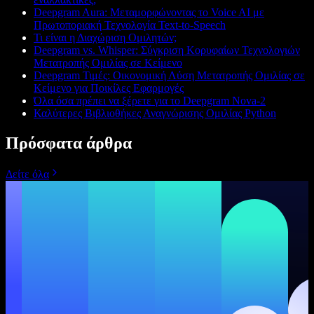
Deepgram Aura: Μεταμορφώνοντας το Voice AI με
Πρωτοποριακή Τεχνολογία Text-to-Speech
Τι είναι η Διαχώριση Ομιλητών;
Deepgram vs. Whisper: Σύγκριση Κορυφαίων Τεχνολογιών
Μετατροπής Ομιλίας σε Κείμενο
Deepgram Τιμές: Οικονομική Λύση Μετατροπής Ομιλίας σε
Κείμενο για Ποικίλες Εφαρμογές
Όλα όσα πρέπει να ξέρετε για το Deepgram Nova-2
Καλύτερες Βιβλιοθήκες Αναγνώρισης Ομιλίας Python
Πρόσφατα άρθρα
Δείτε όλα