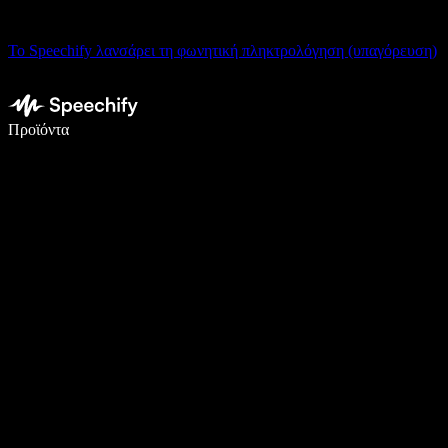
Το Speechify λανσάρει τη φωνητική πληκτρολόγηση (υπαγόρευση)
Γράψτε 5× πιο γρήγορα με φωνητική πληκτρολόγηση
Προϊόντα
Μάθετε περισσότερα