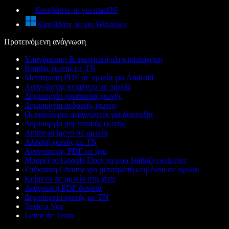
Κατεβάστε το για macOS
Κατεβάστε το για Windows
Προτεινόμενη ανάγνωση
Υπαγόρευση & φωνητική πληκτρολόγηση
Βοηθός φωνής με ΤΝ
Μετατροπή PDF σε ομιλία για Android
Αναγνώστης κειμένου σε ομιλία
Δημιουργία γυναικείας φωνής
Δημιουργία ανδρικής φωνής
Οι καλύτεροι αναγνώστες για δυσλεξία
Δημιουργία ρομποτικής φωνής
Anime κείμενο σε ομιλία
Αλλαγή φωνής με ΤΝ
Αναγνώστης PDF με ήχο
Μπορεί το Google Docs να μου διαβάζει κείμενο;
Επέκταση Chrome για μετατροπή κειμένου σε ομιλία
Κείμενο σε ομιλία στα χίντι
Ανάγνωση PDF δυνατά
Δημιουργία φωνής με ΤΝ
Texto a Voz
Leitor de Texto