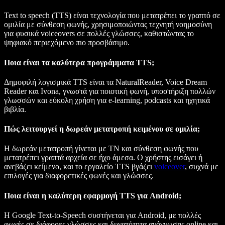
Text to speech (TTS) είναι τεχνολογία που μετατρέπει το γραπτό σε
ομιλία με σύνθεση φωνής, χρησιμοποιώντας τεχνητή νοημοσύνη
για φυσικά voiceovers σε πολλές γλώσσες, καθιστώντας το
ψηφιακό περιεχόμενο πιο προσβάσιμο.
Ποια είναι τα καλύτερα προγράμματα TTS;
Δημοφιλή λογισμικά TTS είναι τα NaturalReader, Voice Dream
Reader και Ivona, γνωστά για ποιοτική φωνή, υποστήριξη πολλών
γλωσσών και εύκολη χρήση για e-learning, podcasts και ηχητικά
βιβλία.
Πώς λειτουργεί η δωρεάν μετατροπή κειμένου σε ομιλία;
Η δωρεάν μετατροπή γίνεται με ΤΝ και σύνθεση φωνής που
μετατρέπει γραπτά αρχεία σε ήχο άμεσα. Ο χρήστης εισάγει ή
ανεβάζει κείμενο, και το εργαλείο TTS βγάζει
voiceover
, συχνά με
επιλογές για διαφορετικές φωνές και γλώσσες.
Ποια είναι η καλύτερη εφαρμογή TTS για Android;
Η Google Text-to-Speech συστήνεται για Android, με πολλές
φωνές σε διάφορες γλώσσες και δυνατότητα ανάγνωσης online και