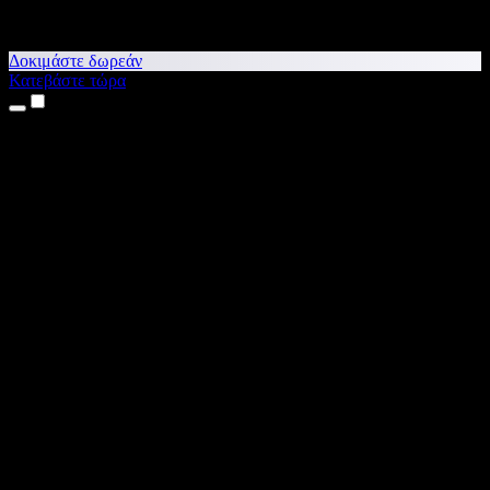
Δοκιμάστε δωρεάν
Κατεβάστε τώρα
Προϊόντα
Κείμενο σε Ομιλία
Εφαρμογές για iPhone & iPad
Εφαρμογή για Android
Επέκταση για Chrome
Επέκταση για Edge
Web εφαρμογή
Εφαρμογή για Mac
Εφαρμογή για Windows