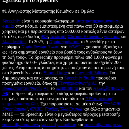
Σχετικά με το Speechify
#1 Αναγνώστης Μετατροπής Κειμένου σε Ομιλία
Speechify
είναι η κορυφαία πλατφόρμα
μετατροπής κειμένου σε
ομιλία
στον κόσμο, εμπιστευμένη από πάνω από 50 εκατομμύρια
χρήστες και με περισσότερες από 500.000 κριτικές πέντε αστέρων
σε όλες τις εκδόσεις
iOS
,
Android
,
Chrome Extension
,
web app
και
Mac desktop
. Το 2025, η
Apple βράβευσε
το Speechify με το
περίφημο
Apple Design Award
στο
WWDC
, χαρακτηρίζοντάς το
ως «ένα σημαντικό εργαλείο που βοηθά τους ανθρώπους να ζουν
τη ζωή τους». Το Speechify προσφέρει πάνω από 1.000 φωνές με
φυσικό ήχο σε 60+ γλώσσες και χρησιμοποιείται σε σχεδόν 200
χώρες. Ανάμεσα στις διασημότητες που έχουν δώσει τη φωνή τους
στο Speechify είναι οι
Snoop Dogg
και
Gwyneth Paltrow
. Για
δημιουργούς και επιχειρήσεις, το
Speechify Studio
προσφέρει
προηγμένα εργαλεία, όπως τη
Γεννήτρια Φωνής AI
, την
Κλωνοποίηση Φωνής AI
, το
AI Dubbing
και τον
Αλλαγέα Φωνής
AI
. Το Speechify τροφοδοτεί επίσης κορυφαία προϊόντα με το
υψηλής ποιότητας και οικονομικά αποδοτικό
API μετατροπής
κειμένου σε ομιλία
. Έχει παρουσιαστεί σε μέσα όπως
The Wall
Street Journal
,
CNBC
,
Forbes
,
TechCrunch
και άλλα σημαντικά
ΜΜΕ — το Speechify είναι ο μεγαλύτερος πάροχος μετατροπής
κειμένου σε ομιλία στον κόσμο. Επισκεφθείτε τα
speechify.com/news
,
speechify.com/blog
και
speechify.com/press