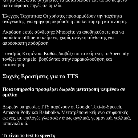
από διάφορες πηγές σε ομιλία.
Έλεγχος Ταχύτητας
: Οι χρήστες προσαρμόζουν την ταχύτητα
ανάγνωσης, για γρήγορη ακρόαση ή πιο λεπτομερή κατανόηση.
Ακρόαση εκτός σύνδεσης
: Μπορείτε να αποθηκεύσετε και να
ακούσετε offline το κείμενο, χωρίς ανάγκη σύνδεσης για
απρόσκοπτη πρόσβαση.
Τονισμός Κειμένου
: Καθώς διαβάζεται το κείμενο, το Speechify
τονίζει το σημείο, βοηθώντας στην παρακολούθηση και
κατανόηση.
Συχνές Ερωτήσεις για το TTS
Ποια υπηρεσία προσφέρει δωρεάν μετατροπή κειμένου σε
ομιλία;
Δωρεάν υπηρεσίες TTS παρέχουν οι Google Text-to-Speech,
Amazon Polly και Balabolka. Μετατρέπουν κείμενο σε φυσικές
φωνές, με επιλογές γλωσσών όπως αγγλικά, γερμανικά, γαλλικά,
ισπανικά κ.ά.
Τι είναι το text to speech;