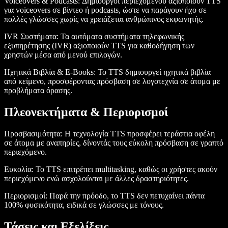
Voiceovers & Podcasts
: Δημιουργοί περιεχομένου αξιοποιούν TTS
για voiceovers σε βίντεο ή podcasts, ώστε να παράγουν ήχο σε
πολλές γλώσσες χωρίς να χρειάζεται ανθρώπινος εκφωνητής.
IVR Συστήματα
: Τα αυτόματα συστήματα τηλεφωνικής
εξυπηρέτησης (IVR) αξιοποιούν TTS για καθοδήγηση των
χρηστών μέσα από μενού επιλογών.
Ηχητικά Βιβλία & E-Books
: Το TTS δημιουργεί ηχητικά βιβλία
από κείμενο, προσφέροντας πρόσβαση σε λογοτεχνία σε άτομα με
προβλήματα όρασης.
Πλεονεκτήματα & Περιορισμοί
Προσβασιμότητα
: Η τεχνολογία TTS προσφέρει τεράστια οφέλη
σε άτομα με αναπηρίες, δίνοντάς τους εύκολη πρόσβαση σε γραπτό
περιεχόμενο.
Ευκολία
: Το TTS επιτρέπει multitasking, καθώς οι χρήστες ακούν
περιεχόμενο ενώ ασχολούνται με άλλες δραστηριότητες.
Περιορισμοί
: Παρά την πρόοδο, το TTS δεν πετυχαίνει πάντα
100% φυσικότητα, ειδικά σε γλώσσες με τόνους.
Τάσεις και Εξελίξεις