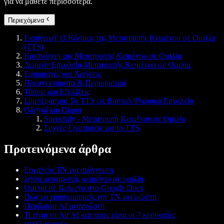
για να μάθετε περισσότερα.
Περιεχόμενα
Εισαγωγή: Ο Κόσμος της Μετατροπής Κειμένου σε Ομιλία
(TTS)
Κατανόηση της Μετατροπής Κειμένου σε Ομιλία
Δωρεάν Εργαλεία Μετατροπής Κειμένου σε Ομιλία
Εφαρμογές και Χρήσεις
Πλεονεκτήματα & Περιορισμοί
Τάσεις και Εξελίξεις
Συμπέρασμα: Το TTS ως Βασικό Ψηφιακό Εργαλείο
Οδηγοί και Πόροι
Speechify - Μετατροπή Κειμένου σε Ομιλία
Συχνές Ερωτήσεις για το TTS
Προτεινόμενα άρθρα
Εργαλεία ΤΝ για ανάγνωση
λήψη μετατροπής κειμένου σε ομιλία
Ομιλία σε Κείμενο στο Google Docs
Πώς να χρησιμοποιείς την ΤΝ για μελέτη
Περίληψη AI αναγνώστη
Τι είναι το Air AI και ποιες είναι οι 7 κορυφαίες
εναλλακτικές;