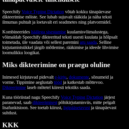
Speechify
Voice Typing Dictation
võtab kokku tänapäevase
dikteerimise mõiste. See lubab sujuvalt rääkida ja näha teksti
ilmumas puhtalt ja loetavalt eri seadmetes ning platvormidel.
Kombineerides
häälega sisestamise
kuulamisvõimalustega,
võimaldab Speechify dikteeritud teksti uuesti kuulata ja hõlpsalt
toimetada, üle vaadata või sellest paremini
aru saada
. Selline
kirjutamistsükkel järgib mõtlemise, rääkimise ja ideede lihvimise
loomulikku loogikat.
Miks dikteerimine on praegu oluline
Inimesed kirjutavad pidevalt
e-kirju
,
dokumente
, sõnumeid ja
vorme. Tippimine aeglustab
tööd
ja katkestab mõttevoo.
Dikteerimine
laseb mõtetel kiiresti tekstiks saada.
Kuna tööriistad nagu Speechify
Voice Typing Dictation
järjest
paranevad, saab
dikteerimisest
põhikirjutamisviis, mitte pelgalt
lisafunktsioon. See toetab kiirust,
ligipääsetavust
ja tänapäevast
suhtlust.
KKK