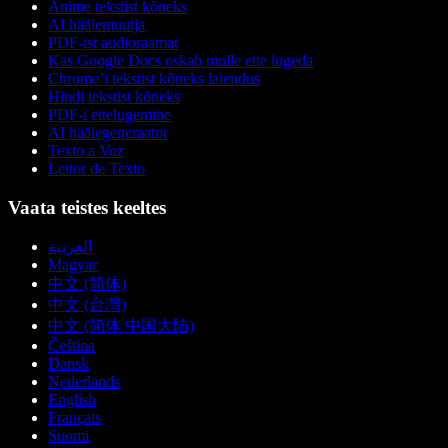
Anime tekstist kõneks
AI häälemuutja
PDF-ist audioraamat
Kas Google Docs oskab mulle ette lugeda
Chrome’i tekstist kõneks laiendus
Hindi tekstist kõneks
PDF-i ettelugemine
AI häälegeneraator
Texto a Voz
Leitor de Texto
Vaata teistes keeltes
العربية
Magyar
中文 (简体)
中文 (台灣)
中文 (简体 中国大陆)
Čeština
Dansk
Nederlands
English
Français
Suomi