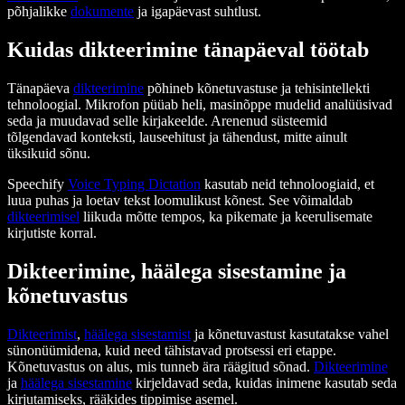
põhjalikke
dokumente
ja igapäevast suhtlust.
Kuidas dikteerimine tänapäeval töötab
Tänapäeva
dikteerimine
põhineb kõnetuvastuse ja tehisintellekti
tehnoloogial. Mikrofon püüab heli, masinõppe mudelid analüüsivad
seda ja muudavad selle kirjakeelde. Arenenud süsteemid
tõlgendavad konteksti, lauseehitust ja tähendust, mitte ainult
üksikuid sõnu.
Speechify
Voice Typing Dictation
kasutab neid tehnoloogiaid, et
luua puhas ja loetav tekst loomulikust kõnest. See võimaldab
dikteerimisel
liikuda mõtte tempos, ka pikemate ja keerulisemate
kirjutiste korral.
Dikteerimine, häälega sisestamine ja
kõnetuvastus
Dikteerimist
,
häälega sisestamist
ja kõnetuvastust kasutatakse vahel
sünonüümidena, kuid need tähistavad protsessi eri etappe.
Kõnetuvastus on alus, mis tunneb ära räägitud sõnad.
Dikteerimine
ja
häälega sisestamine
kirjeldavad seda, kuidas inimene kasutab seda
kirjutamiseks, rääkides tippimise asemel.