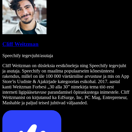
Cliff Weitzman
Speechify tegevjuht/asutaja
Cliff Weitzman on düsleksia eestkõneleja ning Speechify tegevjuht
ja asutaja. Speechify on maailma populaarseim kõnesünteesi
rakendus, millel on üle 100 000 viietärnilise arvustuse ja mis on App
Store'is Uudiste & Ajakirjade kategoorias esikohal. 2017. aastal
kanti Weitzman Forbesi „30 alla 30” nimekirja tema töö eest
interneti ligipääsetavuse parandamisel õpiraskustega inimestele. Cliff
Weitzmanist on kirjutanud ka EdSurge, Inc, PC Mag, Entrepreneur,
Mashable ja paljud teised juhtivad väljaanded.