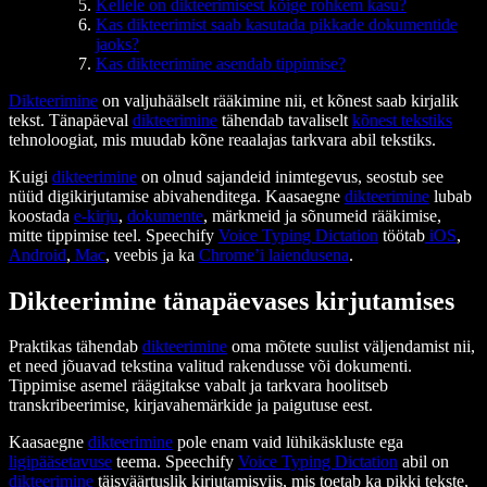
Kellele on dikteerimisest kõige rohkem kasu?
Kas dikteerimist saab kasutada pikkade dokumentide
jaoks?
Kas dikteerimine asendab tippimise?
Dikteerimine
on valjuhäälselt rääkimine nii, et kõnest saab kirjalik
tekst. Tänapäeval
dikteerimine
tähendab tavaliselt
kõnest tekstiks
tehnoloogiat, mis muudab kõne reaalajas tarkvara abil tekstiks.
Kuigi
dikteerimine
on olnud sajandeid inimtegevus, seostub see
nüüd digikirjutamise abivahenditega. Kaasaegne
dikteerimine
lubab
koostada
e-kirju
,
dokumente
, märkmeid ja sõnumeid rääkimise,
mitte tippimise teel. Speechify
Voice Typing Dictation
töötab
iOS
,
Android
,
Mac
, veebis ja ka
Chrome’i laiendusena
.
Dikteerimine tänapäevases kirjutamises
Praktikas tähendab
dikteerimine
oma mõtete suulist väljendamist nii,
et need jõuavad tekstina valitud rakendusse või dokumenti.
Tippimise asemel räägitakse vabalt ja tarkvara hoolitseb
transkribeerimise, kirjavahemärkide ja paigutuse eest.
Kaasaegne
dikteerimine
pole enam vaid lühikäskluste ega
ligipääsetavuse
teema. Speechify
Voice Typing Dictation
abil on
dikteerimine
täisväärtuslik kirjutamisviis, mis toetab ka pikki tekste,