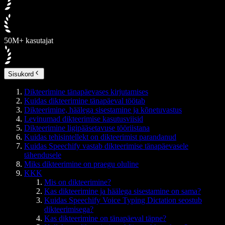
50M+ kasutajat
Sisukord
Dikteerimine tänapäevases kirjutamises
Kuidas dikteerimine tänapäeval töötab
Dikteerimine, häälega sisestamine ja kõnetuvastus
Levinumad dikteerimise kasutusviisid
Dikteerimine ligipääsetavuse tööriistana
Kuidas tehisintellekt on dikteerimist parandanud
Kuidas Speechify vastab dikteerimise tänapäevasele
tähendusele
Miks dikteerimine on praegu oluline
KKK
Mis on dikteerimine?
Kas dikteerimine ja häälega sisestamine on sama?
Kuidas Speechify Voice Typing Dictation seostub
dikteerimisega?
Kas dikteerimine on tänapäeval täpne?