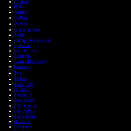
Deutsch
हिन्दी
Italiano
日本語
한국어
Norsk bokmål
Polski
Português Brasileiro
Русский
Українська
Español
Español (México)
Svenska
ไทย
Türkçe
Tiếng Việt
Română
Português
Български
ქართული
Slovenčina
Slovenščina
Hrvatski
Ελληνικά