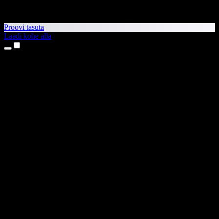
Proovi tasuta
Laadi kohe alla
Tooted
Tekst kõneks
iPhone’i ja iPadi rakendused
Androidi rakendus
Chrome’i laiendus
Edge’i laiendus
Veebirakendus
Maci rakendus
Windowsi rakendus