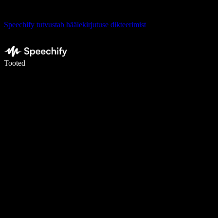
Speechify tutvustab häälekirjutuse dikteerimist
Kirjuta häälega 5× kiiremini
Tooted
Loe lähemalt