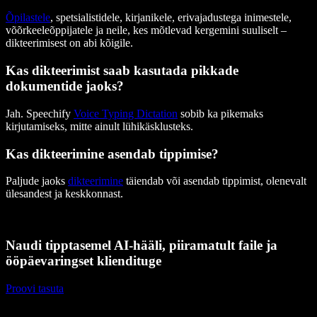
Õpilastele
, spetsialistidele, kirjanikele, erivajadustega inimestele,
võõrkeeleõppijatele ja neile, kes mõtlevad kergemini suuliselt –
dikteerimisest on abi kõigile.
Kas dikteerimist saab kasutada pikkade
dokumentide jaoks?
Jah. Speechify
Voice Typing Dictation
sobib ka pikemaks
kirjutamiseks, mitte ainult lühikäsklusteks.
Kas dikteerimine asendab tippimise?
Paljude jaoks
dikteerimine
täiendab või asendab tippimist, olenevalt
ülesandest ja keskkonnast.
Naudi tipptasemel AI-hääli, piiramatult faile ja
ööpäevaringset kliendituge
Proovi tasuta