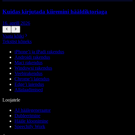
Kuidas kirjutada kiiremini hääldiktoriaga
16. aprill 2026
5
Vaata kõiki
Tekstist kõneks
iPhone’i ja iPadi rakendus
Androidi rakendus
Maci rakendus
Windowsi rakendus
Veebirakendus
Chrome’i laiendus
Edge’i laiendus
Allalaadimised
Loojatele
AI häälegeneraator
Dubleerimine
Hääle kloonimine
Speechify Work