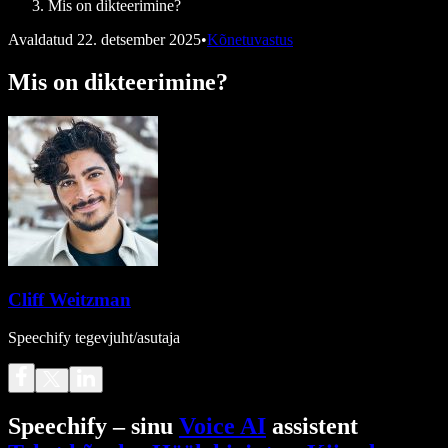
Mis on dikteerimine?
Avaldatud
22. detsember 2025
•
Kõnetuvastus
Mis on dikteerimine?
Cliff Weitzman
Speechify tegevjuht/asutaja
Speechify – sinu
Voice AI
assistent