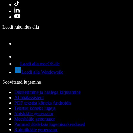
Laadi rakendus alla
Laadi alla macOS-ile
Laadi alla Windowsile
Soovitatud lugemine
Dikteerimine ja häälega kirjutamine
AI häälassistent
PDF tekstist kõneks Androidis
Tekstist kõneks lugeja
Naishääle generaator
Meeshääle generaator
Parimad düsleksia lugemisrakendused
Robotihääle generaator