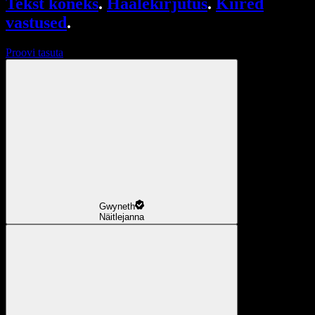
Tekst kõneks
.
Häälekirjutus
.
Kiired
vastused
.
Proovi tasuta
Gwyneth
Näitlejanna