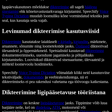
Igapäevakasutuses mõeldakse
dikteerimise
all sageli
häälega
sisestamist
ehk kõnetuvastustarkvaraga kirjutamist. Speechify
Voice
Typing Dictation
muudab loomuliku kõne vormindatud tekstiks just
seal, kus kasutaja seda vajab.
Levinumad dikteerimise kasutusviisid
Dikteerimist
kasutatakse laialdaselt
e-kirjade
,
kirjandite
, märkmete,
aruannete, sõnumite ning loometekstide jaoks.
Õpilased
dikteerivad
ülesandeid ja õppemärkmeid. Spetsialistid kasutavad
dikteerimist
dokumenteerimiseks, uuenduste jagamiseks ja põhjalikuks
kirjutamiseks. Loovisikud dikteerivad stsenaariume, ülevaateid ja
mõtteid loomevoolu hoidmiseks.
Speechify
Voice Typing Dictation
võimaldab kõiki neid kasutusviise
tekstiväljade,
dokumentide
ja veebirakendustega, nii et
dikteerimiseks ei pea rakendusi vahetama ega töövoogu katkestama.
Dikteerimine ligipääsetavuse tööriistana
Dikteerimine
on keskne
ligipääsetavuse
jaoks. Tippimine võib luua
barjääre neile, kel on
düsleksia
,
ATH
, motoorseid või
nägemishäireid või korduvkoormuse probleemid.
Dikteerimine
aitab