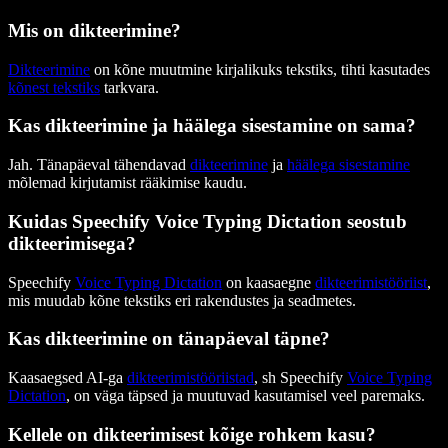
Mis on dikteerimine?
Dikteerimine
on kõne muutmine kirjalikuks tekstiks, tihti kasutades
kõnest tekstiks
tarkvara.
Kas dikteerimine ja häälega sisestamine on sama?
Jah. Tänapäeval tähendavad
dikteerimine
ja
häälega sisestamine
mõlemad kirjutamist rääkimise kaudu.
Kuidas Speechify Voice Typing Dictation seostub
dikteerimisega?
Speechify
Voice Typing Dictation
on kaasaegne
dikteerimistööriist
,
mis muudab kõne tekstiks eri rakendustes ja seadmetes.
Kas dikteerimine on tänapäeval täpne?
Kaasaegsed AI-ga
dikteerimistööriistad
, sh Speechify
Voice Typing
Dictation
, on väga täpsed ja muutuvad kasutamisel veel paremaks.
Kellele on dikteerimisest kõige rohkem kasu?