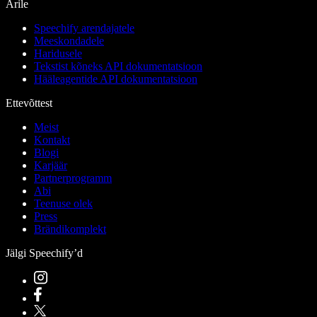
Ärile
Speechify arendajatele
Meeskondadele
Haridusele
Tekstist kõneks API dokumentatsioon
Hääleagentide API dokumentatsioon
Ettevõttest
Meist
Kontakt
Blogi
Karjäär
Partnerprogramm
Abi
Teenuse olek
Press
Brändikomplekt
Jälgi Speechify’d