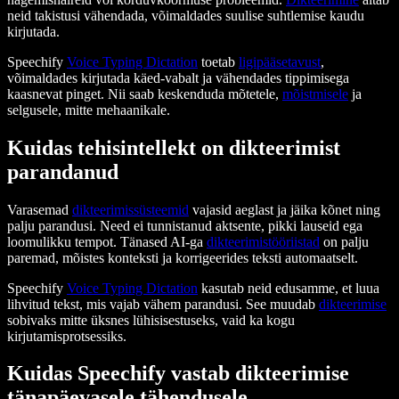
neid takistusi vähendada, võimaldades suulise suhtlemise kaudu
kirjutada.
Speechify
Voice Typing Dictation
toetab
ligipääsetavust
,
võimaldades kirjutada käed-vabalt ja vähendades tippimisega
kaasnevat pinget. Nii saab keskenduda mõtetele,
mõistmisele
ja
selgusele, mitte mehaanikale.
Kuidas tehisintellekt on dikteerimist
parandanud
Varasemad
dikteerimissüsteemid
vajasid aeglast ja jäika kõnet ning
palju parandusi. Need ei tunnistanud aktsente, pikki lauseid ega
loomulikku tempot. Tänased AI-ga
dikteerimistööriistad
on palju
paremad, mõistes konteksti ja korrigeerides teksti automaatselt.
Speechify
Voice Typing Dictation
kasutab neid edusamme, et luua
lihvitud tekst, mis vajab vähem parandusi. See muudab
dikteerimise
sobivaks mitte üksnes lühisisestuseks, vaid ka kogu
kirjutamisprotsessiks.
Kuidas Speechify vastab dikteerimise
tänapäevasele tähendusele