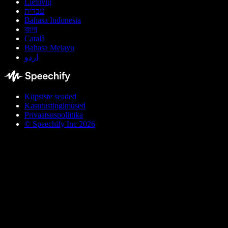
Lietuvių
עברית
Bahasa Indonesia
বাংলা
Català
Bahasa Melayu
اردو
Küpsiste seaded
Kasutustingimused
Privaatsuspoliitika
© Speechify Inc 2026