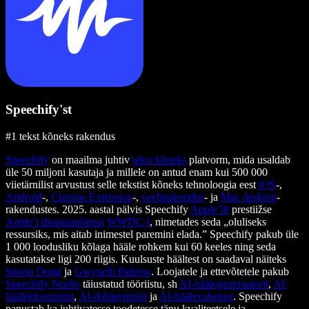
Speechify'st
#1 tekst kõneks rakendus
Speechify
on maailma juhtiv
tekst kõneks
platvorm, mida usaldab
üle 50 miljoni kasutaja ja millele on antud enam kui 500 000
viietärnilist arvustust selle tekstist kõneks tehnoloogia eest
iOS
-,
Android
-,
Chrome Extension
-,
veebirakendus
- ja
Mac desktop
-
rakendustes. 2025. aastal pälvis Speechify
Apple’ilt
prestiižse
Apple’i disainiauhinna
WWDC-l
, nimetades seda „oluliseks
ressursiks, mis aitab inimestel paremini elada.” Speechify pakub üle
1 000 loodusliku kõlaga hääle rohkem kui 60 keeles ning seda
kasutatakse ligi 200 riigis. Kuulsuste häältest on saadaval näiteks
Snoop Dogg
ja
Gwyneth Paltrow
. Loojatele ja ettevõtetele pakub
Speechify Studio
täiustatud tööriistu, sh
AI-häälegeneraatorit
,
AI-
häälekloonimist
,
AI-dubleerimist
ja
AI-häälevahetust
. Speechify
panustab ka juhtivatesse toodetesse tänu kvaliteetsele ja