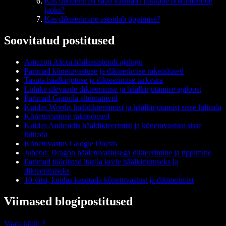
Kas dikteerimist saab kasutada pikkade dokumentide
jaoks?
Kas dikteerimine asendab tippimise?
Soovitatud postitused
Amazon Alexa häälassistendi ajalugu
Parimad kõnetuvastuse ja dikteerimise rakendused
Tasuta häälkirjutuse ja dikteerimise tarkvara
Lühike ülevaade dikteerimise ja häälkirjutamise ajaloost
Parimad Granola alternatiivid
Kuidas Wordis hääldikteerimist ja häälkirjutamist sisse lülitada
Kõnetuvastuse rakendused
Kuidas Androidis hääldikteerimist ja kõnetuvastust sisse
lülitada
Kõnetuvastus Google Docsis
Juhend: Dragon hääletuvastusega dikteerimine ja tippimine
Parimad tööriistad itaalia keele häälkirjutuseks ja
dikteerimiseks
10 viisi, kuidas kasutada kõnetuvastust ja dikteerimist
Viimased blogipostitused
Vaata kõiki