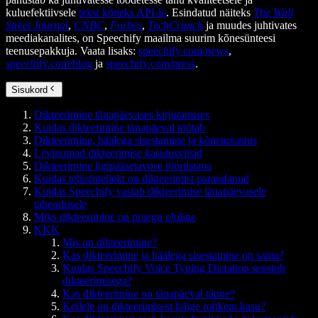
kuluefektiivsele
tekst kõneks API-le
. Esindatud näiteks
The Wall
Street Journal
,
CNBC
,
Forbes
,
TechCrunch
ja muudes juhtivates
meediakanalites, on Speechify maailma suurim kõnesünteesi
teenusepakkuja. Vaata lisaks:
speechify.com/news
,
speechify.com/blog
ja
speechify.com/press
.
Sisukord
Dikteerimine tänapäevases kirjutamises
Kuidas dikteerimine tänapäeval töötab
Dikteerimine, häälega sisestamine ja kõnetuvastus
Levinumad dikteerimise kasutusviisid
Dikteerimine ligipääsetavuse tööriistana
Kuidas tehisintellekt on dikteerimist parandanud
Kuidas Speechify vastab dikteerimise tänapäevasele
tähendusele
Miks dikteerimine on praegu oluline
KKK
Mis on dikteerimine?
Kas dikteerimine ja häälega sisestamine on sama?
Kuidas Speechify Voice Typing Dictation seostub
dikteerimisega?
Kas dikteerimine on tänapäeval täpne?
Kellele on dikteerimisest kõige rohkem kasu?