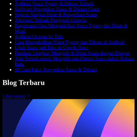
Aplikasi Voice Typing & Diktasi Terbaik
Software Pengetikan Suara & Diktasi Gratis
Sejarah Singkat Dikte & Pengetikan Suara
Alternatif Terbaik Pengganti Granola
Bagaimana Cara Mengaktifkan Voice Typing dan Dikte di
Word
Aplikasi Ucapan ke Teks
Cara Mengaktifkan Voice Typing dan Diktasi di Android
Ubah Suara jadi Teks di Google Docs
Panduan Lengkap Mengetik & Dikte Suara dengan Dragon
Alat Terbaik untuk Mengetik dan Diktasi Suara dalam Bahasa
Italia
10 Cara Pakai Pengetikan Suara & Diktasi
Blog Terbaru
Lihat semua