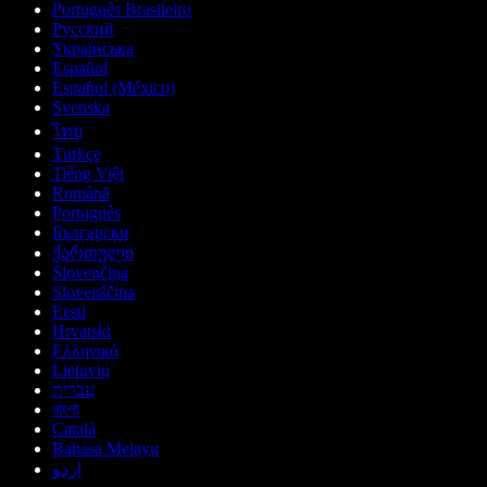
Português Brasileiro
Русский
Українська
Español
Español (México)
Svenska
ไทย
Türkçe
Tiếng Việt
Română
Português
Български
ქართული
Slovenčina
Slovenščina
Eesti
Hrvatski
Ελληνικά
Lietuvių
עברית
বাংলা
Català
Bahasa Melayu
اردو