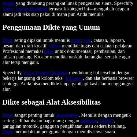
typing
yang didukung perangkat lunak pengenalan suara. Speechify
Voice Typing Dictation
termasuk kategori ini—mengubah ucapan
alami jadi teks siap pakai di mana pun Anda menulis.
Penggunaan Dikte yang Umum
Dikte
sering dipakai untuk menulis
email
,
esai
, catatan, laporan,
pesan, dan draft kreatif.
Siswa
mendikte tugas dan catatan pelajaran.
Profesional memakai
dikte
untuk dokumentasi, pembaruan, dan
tulisan panjang. Kreator mendikte naskah, kerangka, serta ide agar
alur tetap mengalir.
Speechify
Voice Typing Dictation
mendukung hal tersebut dengan
bekerja langsung di kolom teks,
dokumen
, dan alat berbasis browser
sehingga Anda bisa mendikte tanpa ganti aplikasi atau mengganggu
alur.
Dikte sebagai Alat Aksesibilitas
Dikte
sangat penting untuk
aksesibilitas
. Menulis dengan mengetik
sering jadi hambatan bagi orang dengan
disleksia
,
ADHD
,
gangguan motorik, gangguan penglihatan, atau cedera berulang.
Dikte
memudahkan pengguna dengan menulis lewat suara.