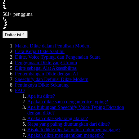
50J+ pengguna
Daftar isi
Makna Dikte dalam Penulisan Modern
Cara Kerja Dikte Saat Ini
Dikte, Voice Typing, dan Pengenalan Suara
Penggunaan Dikte yang Umum
Dikte sebagai Alat Aksesibilitas
Perkembangan Dikte dengan AI
Speechify dan Definisi Dikte Modern
Pentingnya Dikte Sekarang
FAQ
Apa itu dikte?
Apakah dikte sama dengan voice typing?
Apa hubungan Speechify Voice Typing Dictation
dengan dikte?
Apakah dikte sekarang akurat?
Siapa yang paling diuntungkan dari dikte?
Bisakah dikte dipakai untuk dokumen panjang?
Apakah dikte menggantikan mengetik?