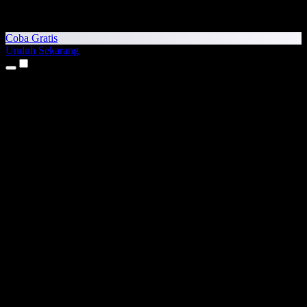
Coba Gratis
Unduh Sekarang
Produk
Teks ke Suara
Aplikasi iPhone & iPad
Aplikasi Android
Ekstensi Chrome
Ekstensi Edge
Aplikasi Web
Aplikasi Mac
Aplikasi Windows