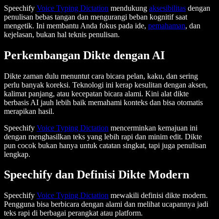
Speechify
Voice Typing Dictation
mendukung
aksesibilitas
dengan
penulisan bebas tangan dan mengurangi beban kognitif saat
mengetik. Ini membantu Anda fokus pada ide,
pemahaman
, dan
kejelasan, bukan hal teknis penulisan.
Perkembangan Dikte dengan AI
Dikte zaman dulu menuntut cara bicara pelan, kaku, dan sering
perlu banyak koreksi. Teknologi ini kerap kesulitan dengan aksen,
kalimat panjang, atau kecepatan bicara alami. Kini alat dikte
berbasis AI jauh lebih baik memahami konteks dan bisa otomatis
merapikan hasil.
Speechify
Voice Typing Dictation
mencerminkan kemajuan ini
dengan menghasilkan teks yang lebih rapi dan minim edit. Dikte
pun cocok bukan hanya untuk catatan singkat, tapi juga penulisan
lengkap.
Speechify dan Definisi Dikte Modern
Speechify
Voice Typing Dictation
mewakili definisi dikte modern.
Pengguna bisa berbicara dengan alami dan melihat ucapannya jadi
teks rapi di berbagai perangkat atau platform.