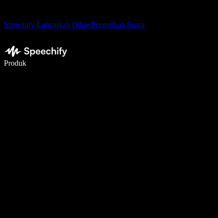
Speechify Luncurkan Dikte Pengetikan Suara
Menulis 5× lebih cepat dengan dikte suara
Produk
Pelajari lebih lanjut