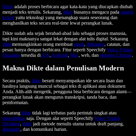
Dikte
adalah proses berbicara agar kata-kata yang diucapkan diubah
menjadi teks tertulis. Sekarang,
dikte
biasanya mengacu pada
speech
to text
yaitu teknologi yang menangkap suara seseorang dan
menghasilkan teks secara real-time lewat perangkat lunak.
Dikte sudah ada sejak berabad-abad lalu sebagai proses manusia,
tapi kini maknanya sangat lekat dengan alat tulis digital. Sekarang
dikte
memungkinkan orang membuat
email
,
dokumen
, catatan, dan
pesan hanya dengan berbicara. Fitur seperti Speechify
Voice Typing
Dictation
tersedia di
iOS
,
Android
,
Mac
, web, dan
ekstensi Chrome
.
Makna Dikte dalam Penulisan Modern
Secara praktis,
dikte
berarti menyampaikan ide secara lisan dan
hasilnya langsung muncul sebagai teks di aplikasi atau dokumen
Anda. Alih-alih mengetik, pengguna bisa berbicara dengan alami—
perangkat lunak akan mengurus transkripsi, tanda baca, dan
pemformatan.
Sekarang
dikte
tidak lagi terbatas pada perintah singkat atau
aksesibilitas
saja. Dengan alat seperti Speechify
Voice Typing
Dictation
,
dikte
jadi metode menulis utama untuk draft panjang,
dokumen
, dan komunikasi harian.