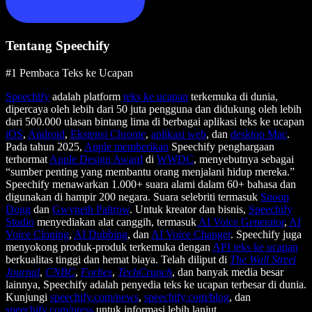
Tentang Speechify
#1 Pembaca Teks ke Ucapan
Speechify
adalah platform
teks ke ucapan
terkemuka di dunia,
dipercaya oleh lebih dari 50 juta pengguna dan didukung oleh lebih
dari 500.000 ulasan bintang lima di berbagai aplikasi teks ke ucapan
iOS
,
Android
,
Ekstensi Chrome
,
aplikasi web
, dan
desktop Mac
.
Pada tahun 2025,
Apple memberikan
Speechify penghargaan
terhormat
Apple Design Award
di
WWDC
, menyebutnya sebagai
“sumber penting yang membantu orang menjalani hidup mereka.”
Speechify menawarkan 1.000+ suara alami dalam 60+ bahasa dan
digunakan di hampir 200 negara. Suara selebriti termasuk
Snoop
Dogg
dan
Gwyneth Paltrow
. Untuk kreator dan bisnis,
Speechify
Studio
menyediakan alat canggih, termasuk
AI Voice Generator
,
AI
Voice Cloning
,
AI Dubbing
, dan
AI Voice Changer
. Speechify juga
menyokong produk-produk terkemuka dengan
API teks ke ucapan
berkualitas tinggi dan hemat biaya. Telah diliput di
The Wall Street
Journal
,
CNBC
,
Forbes
,
TechCrunch
, dan banyak media besar
lainnya, Speechify adalah penyedia teks ke ucapan terbesar di dunia.
Kunjungi
speechify.com/news
,
speechify.com/blog
, dan
speechify.com/press
untuk informasi lebih lanjut.