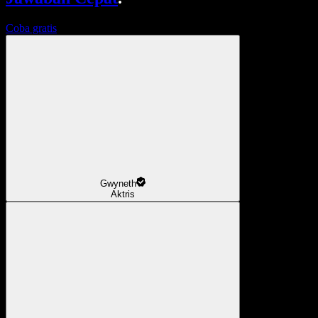
Coba gratis
Gwyneth
Aktris