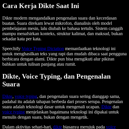
Cara Kerja Dikte Saat Ini
Dikte modern mengandalkan pengenalan suara dan kecerdasan
buatan. Suara direkam lewat mikrofon, dianalisis oleh model
pembelajaran mesin, lalu diubah ke bahasa tertulis. Sistem canggih
mampu menafsirkan konteks, struktur kalimat, dan maksud, bukan
sekadar kata per kata.
Speechify
Voice Typing Dictation
memanfaatkan teknologi ini
untuk menghasilkan teks yang rapi dan mudah dibaca saat pengguna
berbicara dengan alami. Dikte pun bisa mengikuti alur pikiran
bahkan untuk tulisan panjang atau rumit.
Dikte, Voice Typing, dan Pengenalan
Suara
Dikte
,
voice typing
, dan pengenalan suara sering dianggap sama,
padahal itu adalah tahapan berbeda dari proses serupa. Pengenalan
suara adalah teknologi dasar untuk mengenali ucapan.
Dikte
dan
voice typing
menjelaskan bagaimana teknologi ini dipakai untuk
menulis dengan suara, bukan dengan mengetik.
Dalam aktivitas sehari-hari,
dikte
biasanya merujuk pada
voice