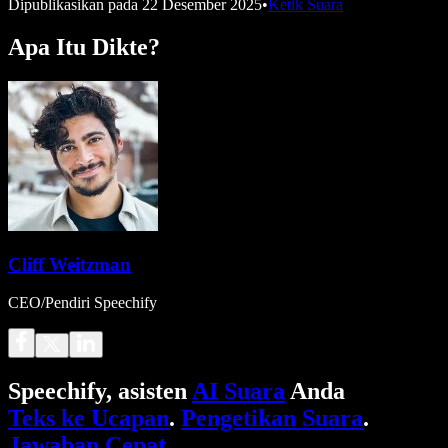
Dipublikasikan pada
22 Desember 2025
•
Ketik Suara
Apa Itu Dikte?
Cliff Weitzman
CEO/Pendiri Speechify
Speechify, asisten
AI Suara
Anda
Teks ke Ucapan
.
Pengetikan Suara
.
Jawaban Cepat
.