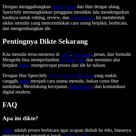
Dengan menggabungkan
voice typing
dan fitur dengar ulang,
Speechify memungkinkan pengguna mendikte lalu mendengarkan
hasilnya untuk editing, review, dan
pemahaman
. Ini membentuk
siklus menulis yang mencerminkan cara orang berpikir, berbicara,
dan mengembangkan ide.
Pentingnya Dikte Sekarang
Kita menulis terus-menerus di
email
,
dokumen
, pesan, dan formulir.
Mengetik bisa memperlambat
produktivitas
dan memutus alur
berpikir.
Dikte
mempercepat proses dari ide ke tulisan.
Dengan fitur Speechify
Voice Typing Dictation
yang makin
canggih,
dikte
menjadi cara utama menulis, bukan cuma fitur
tambahan. Mendukung kecepatan,
aksesibilitas
, dan komunikasi
digital modern.
FAQ
Apa itu dikte?
Dikte
adalah proses berbicara agar ucapan diubah ke teks, biasanya
menggunakan perangkat lunak
speech to text
.