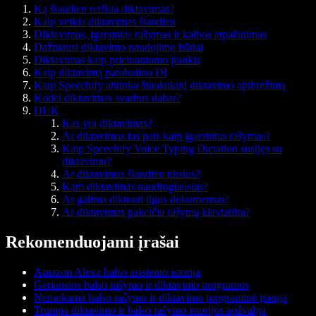
Ką šiandien reiškia diktavimas?
Kaip veikia diktavimas šiandien
Diktavimas, įgarsintas rašymas ir kalbos atpažinimas
Dažniausi diktavimo naudojimo būdai
Diktavimas kaip prieinamumo įrankis
Kaip diktavimą patobulino DI
Kaip Speechify atitinka šiuolaikinį diktavimo apibrėžimą
Kodėl diktavimas svarbus dabar?
DUK
Kas yra diktavimas?
Ar diktavimas tas pats kaip įgarsintas rašymas?
Kaip Speechify Voice Typing Dictation susijęs su
diktavimu?
Ar diktavimas šiandien tikslus?
Kam diktavimas naudingiausias?
Ar galima diktuoti ilgus dokumentus?
Ar diktavimas pakeičia rašymą klaviatūra?
Rekomenduojami įrašai
Amazon Alexa balso asistento istorija
Geriausios balso rašymo ir diktavimo programos
Nemokama balso rašymo ir diktavimo programinė įranga
Trumpa diktavimo ir balso rašymo istorijos apžvalga