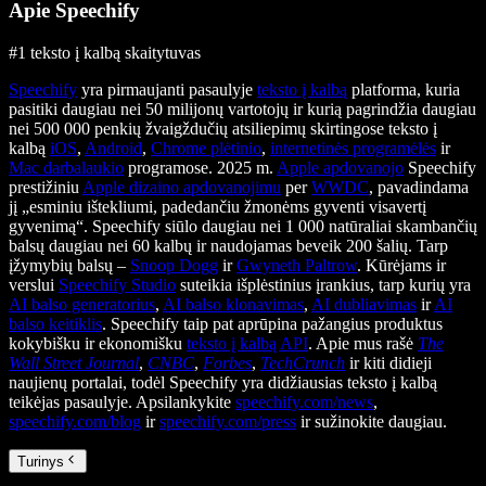
Apie Speechify
#1 teksto į kalbą skaitytuvas
Speechify
yra pirmaujanti pasaulyje
teksto į kalbą
platforma, kuria
pasitiki daugiau nei 50 milijonų vartotojų ir kurią pagrindžia daugiau
nei 500 000 penkių žvaigždučių atsiliepimų skirtingose teksto į
kalbą
iOS
,
Android
,
Chrome plėtinio
,
internetinės programėlės
ir
Mac darbalaukio
programose. 2025 m.
Apple apdovanojo
Speechify
prestižiniu
Apple dizaino apdovanojimu
per
WWDC
, pavadindama
jį „esminiu ištekliumi, padedančiu žmonėms gyventi visavertį
gyvenimą“. Speechify siūlo daugiau nei 1 000 natūraliai skambančių
balsų daugiau nei 60 kalbų ir naudojamas beveik 200 šalių. Tarp
įžymybių balsų –
Snoop Dogg
ir
Gwyneth Paltrow
. Kūrėjams ir
verslui
Speechify Studio
suteikia išplėstinius įrankius, tarp kurių yra
AI balso generatorius
,
AI balso klonavimas
,
AI dubliavimas
ir
AI
balso keitiklis
. Speechify taip pat aprūpina pažangius produktus
kokybišku ir ekonomišku
teksto į kalbą API
. Apie mus rašė
The
Wall Street Journal
,
CNBC
,
Forbes
,
TechCrunch
ir kiti didieji
naujienų portalai, todėl Speechify yra didžiausias teksto į kalbą
teikėjas pasaulyje. Apsilankykite
speechify.com/news
,
speechify.com/blog
ir
speechify.com/press
ir sužinokite daugiau.
Turinys