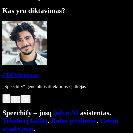
Kas yra diktavimas?
Cliff Weitzman
„Speechify“ generalinis direktorius / įkūrėjas
Speechify – jūsų
balso AI
asistentas.
Tekstas į kalbą
.
Balso įvedimas
.
Greiti
atsakymai
.