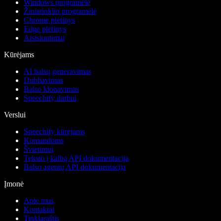
Windows programėlė
Žiniatinklio programėlė
Chrome plėtinys
Edge plėtinys
Atsisiuntimai
Kūrėjams
AI balsų generavimas
Dubliavimas
Balso klonavimas
Speechify darbui
Verslui
Speechify kūrėjams
Komandoms
Švietimui
Teksto į kalbą API dokumentacija
Balso agentų API dokumentacija
Įmonė
Apie mus
Kontaktai
Tinklaraštis