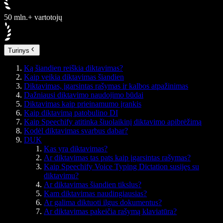
50 mln.+ vartotojų
Turinys
Ką šiandien reiškia diktavimas?
Kaip veikia diktavimas šiandien
Diktavimas, įgarsintas rašymas ir kalbos atpažinimas
Dažniausi diktavimo naudojimo būdai
Diktavimas kaip prieinamumo įrankis
Kaip diktavimą patobulino DI
Kaip Speechify atitinka šiuolaikinį diktavimo apibrėžimą
Kodėl diktavimas svarbus dabar?
DUK
Kas yra diktavimas?
Ar diktavimas tas pats kaip įgarsintas rašymas?
Kaip Speechify Voice Typing Dictation susijęs su
diktavimu?
Ar diktavimas šiandien tikslus?
Kam diktavimas naudingiausias?
Ar galima diktuoti ilgus dokumentus?
Ar diktavimas pakeičia rašymą klaviatūra?