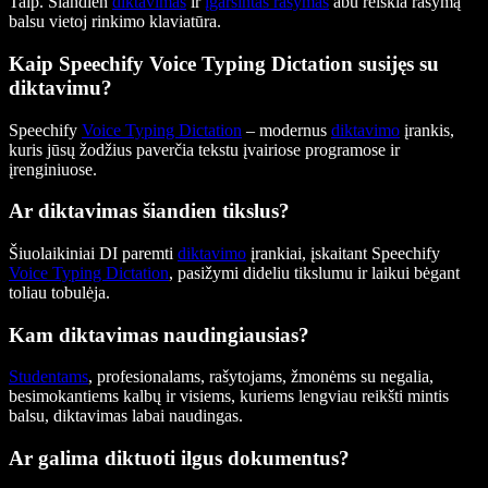
Taip. Šiandien
diktavimas
ir
įgarsintas rašymas
abu reiškia rašymą
balsu vietoj rinkimo klaviatūra.
Kaip Speechify Voice Typing Dictation susijęs su
diktavimu?
Speechify
Voice Typing Dictation
– modernus
diktavimo
įrankis,
kuris jūsų žodžius paverčia tekstu įvairiose programose ir
įrenginiuose.
Ar diktavimas šiandien tikslus?
Šiuolaikiniai DI paremti
diktavimo
įrankiai, įskaitant Speechify
Voice Typing Dictation
, pasižymi dideliu tikslumu ir laikui bėgant
toliau tobulėja.
Kam diktavimas naudingiausias?
Studentams
, profesionalams, rašytojams, žmonėms su negalia,
besimokantiems kalbų ir visiems, kuriems lengviau reikšti mintis
balsu, diktavimas labai naudingas.
Ar galima diktuoti ilgus dokumentus?