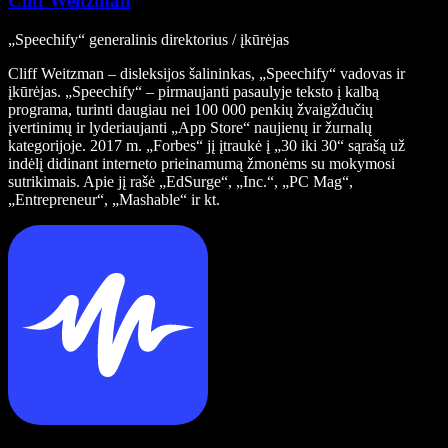
Cliff Weitzman
„Speechify“ generalinis direktorius / įkūrėjas
Cliff Weitzman – disleksijos šalininkas, „Speechify“ vadovas ir
įkūrėjas. „Speechify“ – pirmaujanti pasaulyje teksto į kalbą
programa, turinti daugiau nei 100 000 penkių žvaigždučių
įvertinimų ir lyderiaujanti „App Store“ naujienų ir žurnalų
kategorijoje. 2017 m. „Forbes“ jį įtraukė į „30 iki 30“ sąrašą už
indėlį didinant interneto prieinamumą žmonėms su mokymosi
sutrikimais. Apie jį rašė „EdSurge“, „Inc.“, „PC Mag“,
„Entrepreneur“, „Mashable“ ir kt.