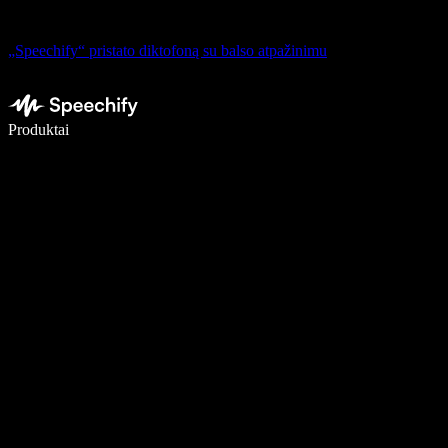
„Speechify“ pristato diktofoną su balso atpažinimu
Rašykite 5× greičiau naudodami diktavimą balsu
Produktai
Sužinokite daugiau