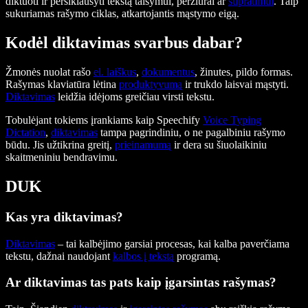
diktuoti ir persiklausyti tekstą taisymui, peržiūrai ar
supratimui
. Taip
sukuriamas rašymo ciklas, atkartojantis mąstymo eigą.
Kodėl diktavimas svarbus dabar?
Žmonės nuolat rašo
el. laiškus
,
dokumentus
, žinutes, pildo formas.
Rašymas klaviatūra lėtina
produktyvumą
ir trukdo laisvai mąstyti.
Diktavimas
leidžia idėjoms greičiau virsti tekstu.
Tobulėjant tokiems įrankiams kaip Speechify
Voice Typing
Dictation
,
diktavimas
tampa pagrindiniu, o ne pagalbiniu rašymo
būdu. Jis užtikrina greitį,
prieinamumą
ir dera su šiuolaikiniu
skaitmeniniu bendravimu.
DUK
Kas yra diktavimas?
Diktavimas
– tai kalbėjimo garsiai procesas, kai kalba paverčiama
tekstu, dažnai naudojant
kalbos į tekstą
programą.
Ar diktavimas tas pats kaip įgarsintas rašymas?