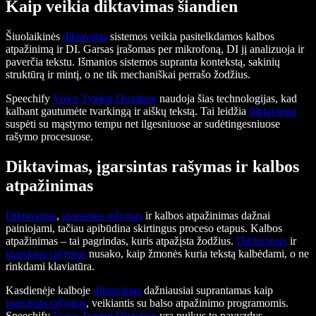
Kaip veikia diktavimas šiandien
Šiuolaikinės
diktavimo
sistemos veikia pasitelkdamos kalbos
atpažinimą ir DI. Garsas įrašomas per mikrofoną, DI jį analizuoja ir
paverčia tekstu. Išmanios sistemos supranta kontekstą, sakinių
struktūrą ir mintį, o ne tik mechaniškai perrašo žodžius.
Speechify
Voice Typing Dictation
naudoja šias technologijas, kad
kalbant gautumėte tvarkingą ir aiškų tekstą. Tai leidžia
diktavimui
suspėti su mąstymo tempu net ilgesniuose ar sudėtingesniuose
rašymo procesuose.
Diktavimas, įgarsintas rašymas ir kalbos
atpažinimas
Diktavimas
,
įgarsintas rašymas
ir kalbos atpažinimas dažnai
painiojami, tačiau apibūdina skirtingus proceso etapus. Kalbos
atpažinimas – tai pagrindas, kuris atpažįsta žodžius.
Diktavimas
ir
įgarsintas rašymas
nusako, kaip žmonės kuria tekstą kalbėdami, o ne
rinkdami klaviatūra.
Kasdienėje kalboje
diktavimas
dažniausiai suprantamas kaip
įgarsintas rašymas
, veikiantis su balso atpažinimo programomis.
Speechify
Voice Typing Dictation
yra puikus to pavyzdys –