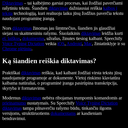
Diktavimas
– tai kalbėjimo garsiai procesas, kai žodžiai paverčiami
rašytiniu tekstu. Šiandien
diktavimas
dažniausiai reiškia
kalbos į
tekstą
technologiją, kuri realiuoju laiku jūsų žodžius paverčia tekstu
naudojant programinę įrangą.
Nors
diktavimas
žinomas jau šimtmečius, šiandien jis glaudžiai
siejasi su skaitmeniniu rašymu. Šiuolaikinis
diktavimas
leidžia kurti
el. laiškus
,
dokumentus
, užrašus, žinutes tiesiog kalbant. Speechify
Voice Typing Dictation
veikia
iOS
,
Android
,
Mac
, žiniatinklyje ir su
Chrome plėtiniu
.
Ką šiandien reiškia diktavimas?
Praktiškai
diktavimas
reiškia, kad kalbant žodžiai virsta tekstu jūsų
naudojamoje programoje ar dokumente. Vietoj rinkimo klaviatūra
kalbama natūraliai, o programinė įranga pasirūpina transkripcija,
skyryba ir formatavimu.
Modernus
diktavimas
nebėra ribojamas trumpomis komandomis ar
prieinamumo
nustatymais. Su Speechify
Voice Typing Dictation
diktavimas
tampa pilnaverčiu rašymo būdu, tinkančiu ilgoms
versijoms, struktūruotiems
dokumentams
ar kasdieniam
bendravimui.