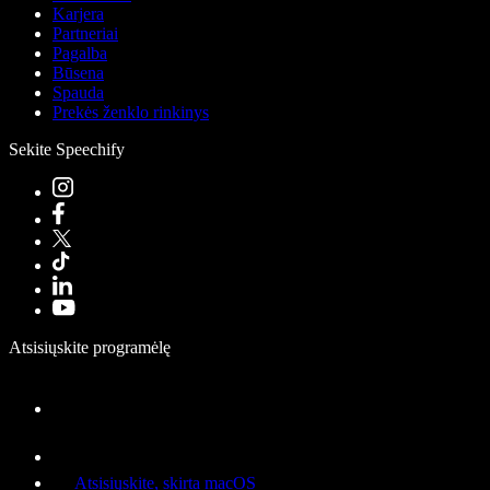
Karjera
Partneriai
Pagalba
Būsena
Spauda
Prekės ženklo rinkinys
Sekite Speechify
Atsisiųskite programėlę
Atsisiųskite, skirta macOS