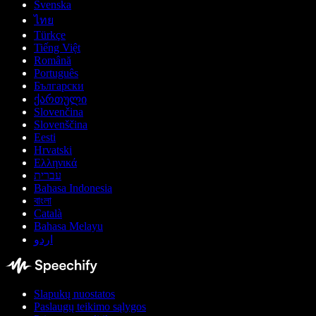
Svenska
ไทย
Türkçe
Tiếng Việt
Română
Português
Български
ქართული
Slovenčina
Slovenščina
Eesti
Hrvatski
Ελληνικά
עברית
Bahasa Indonesia
বাংলা
Català
Bahasa Melayu
اردو
Slapukų nuostatos
Paslaugų teikimo sąlygos