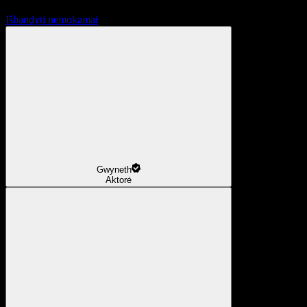
Išbandyti nemokamai
Gwyneth
Aktorė