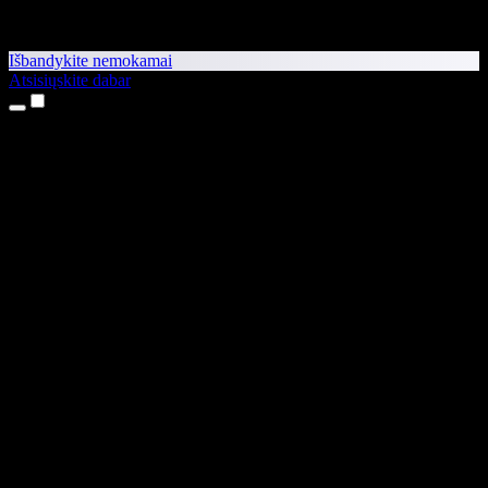
Išbandykite nemokamai
Atsisiųskite dabar
Produktai
Teksto skaitymas balsu
iPhone ir iPad programėlės
Android programėlė
Chrome plėtinys
Edge plėtinys
Interneto programėlė
Mac programėlė
Windows programėlė