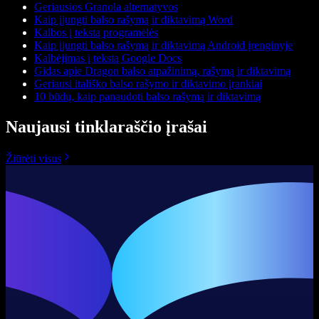
Geriausios Granola alternatyvos
Kaip įjungti balso rašymą ir diktavimą Word
Kalbos į tekstą programėlės
Kaip įjungti balso rašymą ir diktavimą Android įrenginyje
Kalbėjimas į tekstą Google Docs
Gidas apie Dragon balso atpažinimą, rašymą ir diktavimą
Geriausi itališko balso rašymo ir diktavimo įrankiai
10 būdų, kaip panaudoti balso rašymą ir diktavimą
Naujausi tinklaraščio įrašai
Žiūrėti visus