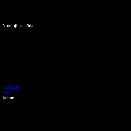
Naudojimo būdai
Atsisiųsti
API
Įmonė