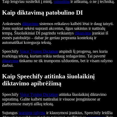
Taip lengviau susitelkti į mintį,
supratimą
ir aiškumą, o ne į techniką.
Kaip diktavimą patobulino DI
Ankstesnės
diktavimo
sistemos reikalavo kalbėti lėtai ir daug taisyti.
Joms sunkiai sekėsi suprasti akcentus, ilgus sakinius ir natūralų
tempą. Šiuolaikiniai DI pagrindu veikiantys
diktavimo
įrankiai iš
esmės patobulėjo – dabar jie geriau perpranta kontekstą ir
automatiškai koreguoja tekstą.
Speechify
Voice Typing Dictation
atspindi šį progresą, nes kuria
tvarkingą tekstą, kuriam reikia nedaug redagavimo. Tai pavertė
diktavimą
tinkamu ne tik trumpoms užduotims, bet ir visam rašymo
darbui.
Kaip Speechify atitinka šiuolaikinį
diktavimo apibrėžimą
Speechify
Voice Typing Dictation
atitinka šiuolaikinį diktavimo
supratimą. Galite kalbėti natūraliai ir visuose įrenginiuose ar
platformose matyti aiškų tekstą.
Sujungus
įgarsintą rašymą
ir klausymosi įrankius, Speechify leidžia