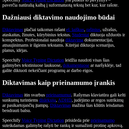
paverčia natūralią kalbą į suformatuotą tekstą bet kur, kur rašote.
Dažniausi diktavimo naudojimo būdai
Diktavimas
plačiai taikomas rašant
el. laiškus
,
rašinius
, užrašus,
ataskaitas, žinutes, kūrybinius tekstus.
Studentai
diktuoja užduotis ir
konspektus. Profesionalai naudoja
diktavimą
dokumentacijai,
atnaujinimams ir ilgiems tekstams. Kūrėjai diktuoja scenarijus,
planus, idėjas.
Speechify
Voice Typing Dictation
leidžia naudoti visas šias
galimybes tekstiniuose laukuose,
dokumentuose
ar naršyklėje, tad
galite diktuoti nekeičiant programų ar darbo eigos.
Diktavimas kaip prieinamumo įrankis
Diktavimas
itin svarbus
prieinamumui
. Rašymas klaviatūra gali kelti
sunkumų turintiems
disleksiją
,
ADHD
, judėjimo ar regos sutrikimų
ar pasikartojančių įtampų.
Diktavimas
mažina šias kliūtis leisdamas
bendrauti balsu.
Speechify
Voice Typing Dictation
prisideda prie
prieinamumo
suteikdamas galimybę rašyti be rankų ir sumažinti protinę apkrovą.