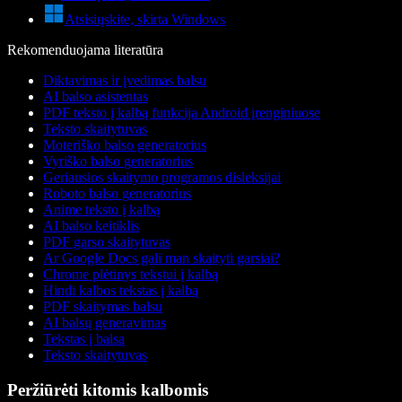
Atsisiųskite, skirta Windows
Rekomenduojama literatūra
Diktavimas ir įvedimas balsu
AI balso asistentas
PDF teksto į kalbą funkcija Android įrenginiuose
Teksto skaitytuvas
Moteriško balso generatorius
Vyriško balso generatorius
Geriausios skaitymo programos disleksijai
Roboto balso generatorius
Anime teksto į kalbą
AI balso keitiklis
PDF garso skaitytuvas
Ar Google Docs gali man skaityti garsiai?
Chrome plėtinys tekstui į kalbą
Hindi kalbos tekstas į kalbą
PDF skaitymas balsu
AI balsų generavimas
Tekstas į balsą
Teksto skaitytuvas
Peržiūrėti kitomis kalbomis