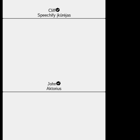
Cliff
Speechify įkūrėjas
John
Aktorius