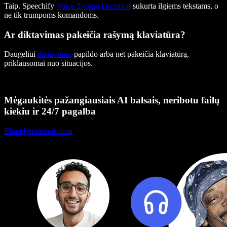
Taip. Speechify
Voice Typing Dictation
sukurta ilgiems tekstams, o
ne tik trumpoms komandoms.
Ar diktavimas pakeičia rašymą klaviatūra?
Daugeliui
diktavimas
papildo arba net pakeičia klaviatūrą,
priklausomai nuo situacijos.
Mėgaukitės pažangiausiais AI balsais, neribotu failų
kiekiu ir 24/7 pagalba
Išbandyti nemokamai