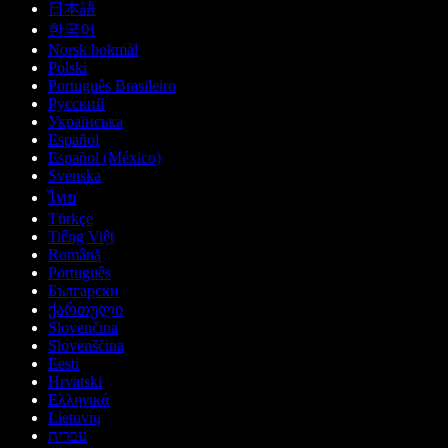
日本語
한국어
Norsk bokmål
Polski
Português Brasileiro
Русский
Українська
Español
Español (México)
Svenska
ไทย
Türkçe
Tiếng Việt
Română
Português
Български
ქართული
Slovenčina
Slovenščina
Eesti
Hrvatski
Ελληνικά
Lietuvių
עברית