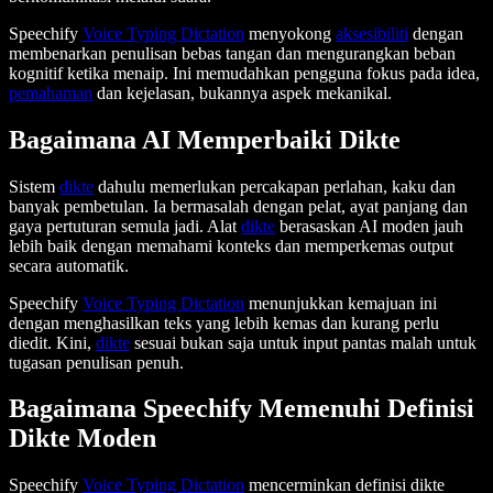
Speechify
Voice Typing Dictation
menyokong
aksesibiliti
dengan
membenarkan penulisan bebas tangan dan mengurangkan beban
kognitif ketika menaip. Ini memudahkan pengguna fokus pada idea,
pemahaman
dan kejelasan, bukannya aspek mekanikal.
Bagaimana AI Memperbaiki Dikte
Sistem
dikte
dahulu memerlukan percakapan perlahan, kaku dan
banyak pembetulan. Ia bermasalah dengan pelat, ayat panjang dan
gaya pertuturan semula jadi. Alat
dikte
berasaskan AI moden jauh
lebih baik dengan memahami konteks dan memperkemas output
secara automatik.
Speechify
Voice Typing Dictation
menunjukkan kemajuan ini
dengan menghasilkan teks yang lebih kemas dan kurang perlu
diedit. Kini,
dikte
sesuai bukan saja untuk input pantas malah untuk
tugasan penulisan penuh.
Bagaimana Speechify Memenuhi Definisi
Dikte Moden
Speechify
Voice Typing Dictation
mencerminkan definisi dikte