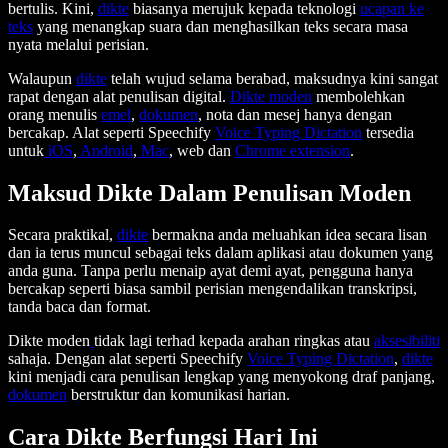
bertulis. Kini,
dikte
biasanya merujuk kepada teknologi
ucapan ke
teks
yang menangkap suara dan menghasilkan teks secara masa
nyata melalui perisian.
Walaupun
dikte
telah wujud selama berabad, maksudnya kini sangat
rapat dengan alat penulisan digital.
Dikte moden
membolehkan
orang menulis
emel
,
dokumen
, nota dan mesej hanya dengan
bercakap. Alat seperti Speechify
Voice Typing Dictation
tersedia
untuk
iOS
,
Android
,
Mac
, web dan
Chrome extension
.
Maksud Dikte Dalam Penulisan Moden
Secara praktikal,
dikte
bermakna anda meluahkan idea secara lisan
dan ia terus muncul sebagai teks dalam aplikasi atau dokumen yang
anda guna. Tanpa perlu menaip ayat demi ayat, pengguna hanya
bercakap seperti biasa sambil perisian mengendalikan transkripsi,
tanda baca dan format.
Dikte moden
tidak lagi terhad kepada arahan ringkas atau
aksesibiliti
sahaja. Dengan alat seperti Speechify
Voice Typing Dictation
,
dikte
kini menjadi cara penulisan lengkap yang menyokong draf panjang,
dokumen
berstruktur dan komunikasi harian.
Cara Dikte Berfungsi Hari Ini