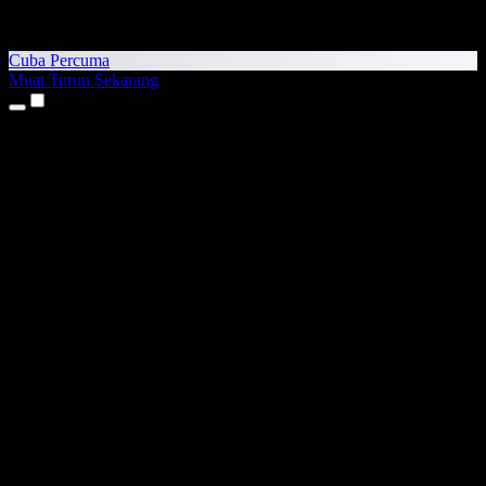
Cuba Percuma
Muat Turun Sekarang
Produk
Teks kepada Pertuturan
Aplikasi iPhone & iPad
Aplikasi Android
Sambungan Chrome
Sambungan Edge
Aplikasi Web
Aplikasi Mac
Aplikasi Windows