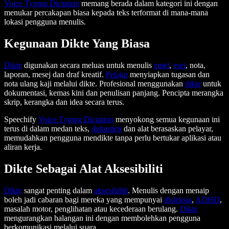
Voice Typing Dictation
memang berada dalam kategori ini dengan
menukar percakapan biasa kepada teks terformat di mana-mana
lokasi pengguna menulis.
Kegunaan Dikte Yang Biasa
Dikte
digunakan secara meluas untuk menulis
emel
,
esei
, nota,
laporan, mesej dan draf kreatif.
Pelajar
menyiapkan tugasan dan
nota ulang kaji melalui dikte. Profesional menggunakan
dikte
untuk
dokumentasi, kemas kini dan penulisan panjang. Pencipta merangka
skrip, kerangka dan idea secara terus.
Speechify
Voice Typing Dictation
menyokong semua kegunaan ini
terus di dalam medan teks,
dokumen
dan alat berasaskan pelayar,
memudahkan pengguna mendikte tanpa perlu bertukar aplikasi atau
aliran kerja.
Dikte Sebagai Alat Aksesibiliti
Dikte
sangat penting dalam
aksesibiliti
. Menulis dengan menaip
boleh jadi cabaran bagi mereka yang mempunyai
disleksia
,
ADHD
,
masalah motor, penglihatan atau kecederaan berulang.
Dikte
mengurangkan halangan ini dengan membolehkan pengguna
berkomunikasi melalui suara.