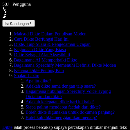
50J+ Pengguna
Isi Kandungan
Maksud Dikte Dalam Penulisan Moden
Cara Dikte Berfungsi Hari Ini
Dikte, Taip Suara & Pengecaman Ucapan
Kegunaan Dikte Yang Biasa
Dikte Sebagai Alat Aksesibiliti
Bagaimana AI Memperbaiki Dikte
Bagaimana Speechify Memenuhi Definisi Dikte Moden
Kenapa Dikte Penting Kini
Soalan Lazim
Apa itu dikte?
Adakah dikte sama dengan taip suara?
Bagaimana hubungan Speechify Voice Typing
Dictation dan dikte?
Adakah ketepatan dikte hari ini baik?
Siapa paling mendapat faedah dari dikte?
Boleh dikte digunakan untuk dokumen panjang?
Bolehkah dikte menggantikan menaip?
Dikte
ialah proses bercakap supaya percakapan ditukar menjadi teks