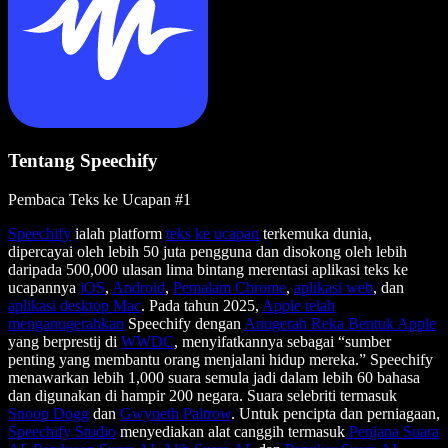
Tentang Speechify
Pembaca Teks ke Ucapan #1
Speechify
ialah platform
teks ke ucapan
terkemuka dunia,
dipercayai oleh lebih 50 juta pengguna dan disokong oleh lebih
daripada 500,000 ulasan lima bintang merentasi aplikasi teks ke
ucapannya
iOS
,
Android
,
Pemalam Chrome
,
aplikasi web
, dan
aplikasi desktop Mac
. Pada tahun 2025,
Apple telah
menganugerahkan
Speechify dengan
Anugerah Reka Bentuk Apple
yang berprestij di
WWDC
, menyifatkannya sebagai “sumber
penting yang membantu orang menjalani hidup mereka.” Speechify
menawarkan lebih 1,000 suara semula jadi dalam lebih 60 bahasa
dan digunakan di hampir 200 negara. Suara selebriti termasuk
Snoop Dogg
dan
Gwyneth Paltrow
. Untuk pencipta dan perniagaan,
Speechify Studio
menyediakan alat canggih termasuk
Penjana Suara