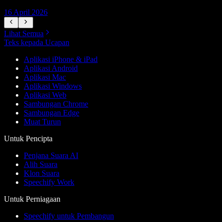
16 April 2026
5
Lihat Semua
Teks kepada Ucapan
Aplikasi iPhone & iPad
Aplikasi Android
Aplikasi Mac
Aplikasi Windows
Aplikasi Web
Sambungan Chrome
Sambungan Edge
Muat Turun
Untuk Pencipta
Penjana Suara AI
Alih Suara
Klon Suara
Speechify Work
Untuk Perniagaan
Speechify untuk Pembangun