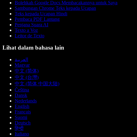
Bolehkah Google Docs Membacakannya untuk Saya
Sambungan Chrome Teks kepada Ucapan
Teks kepada Ucapan Hindi
Pembaca PDF Lantang
Penjana Suara AI
Texto a Voz
Leitor de Texto
Lihat dalam bahasa lain
العربية
Magyar
中文 (简体)
中文 (台灣)
中文 (简体 中国大陆)
Čeština
Dansk
Nederlands
English
Français
Suomi
Deutsch
हिन्दी
Italiano