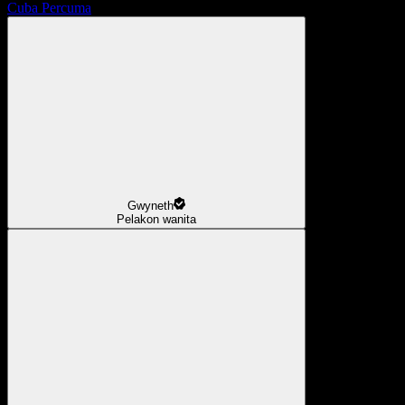
Cuba Percuma
Gwyneth
Pelakon wanita