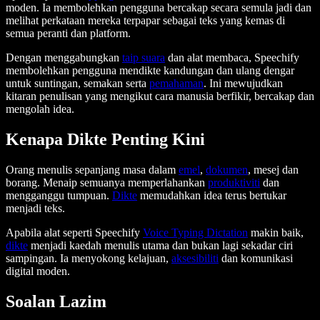
moden. Ia membolehkan pengguna bercakap secara semula jadi dan
melihat perkataan mereka terpapar sebagai teks yang kemas di
semua peranti dan platform.
Dengan menggabungkan
taip suara
dan alat membaca, Speechify
membolehkan pengguna mendikte kandungan dan ulang dengar
untuk suntingan, semakan serta
pemahaman
. Ini mewujudkan
kitaran penulisan yang mengikut cara manusia berfikir, bercakap dan
mengolah idea.
Kenapa Dikte Penting Kini
Orang menulis sepanjang masa dalam
emel
,
dokumen
, mesej dan
borang. Menaip semuanya memperlahankan
produktiviti
dan
mengganggu tumpuan.
Dikte
memudahkan idea terus bertukar
menjadi teks.
Apabila alat seperti Speechify
Voice Typing Dictation
makin baik,
dikte
menjadi kaedah menulis utama dan bukan lagi sekadar ciri
sampingan. Ia menyokong kelajuan,
aksesibiliti
dan komunikasi
digital moden.
Soalan Lazim