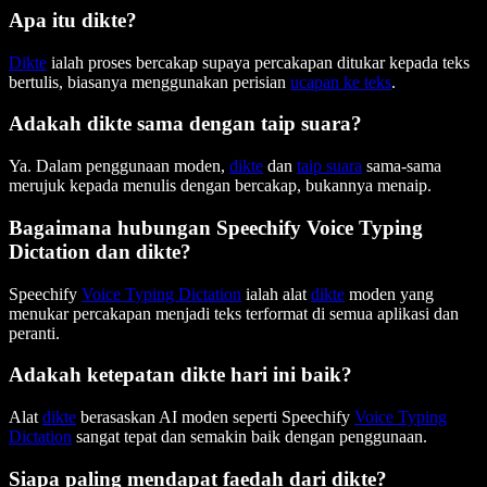
Apa itu dikte?
Dikte
ialah proses bercakap supaya percakapan ditukar kepada teks
bertulis, biasanya menggunakan perisian
ucapan ke teks
.
Adakah dikte sama dengan taip suara?
Ya. Dalam penggunaan moden,
dikte
dan
taip suara
sama-sama
merujuk kepada menulis dengan bercakap, bukannya menaip.
Bagaimana hubungan Speechify Voice Typing
Dictation dan dikte?
Speechify
Voice Typing Dictation
ialah alat
dikte
moden yang
menukar percakapan menjadi teks terformat di semua aplikasi dan
peranti.
Adakah ketepatan dikte hari ini baik?
Alat
dikte
berasaskan AI moden seperti Speechify
Voice Typing
Dictation
sangat tepat dan semakin baik dengan penggunaan.
Siapa paling mendapat faedah dari dikte?