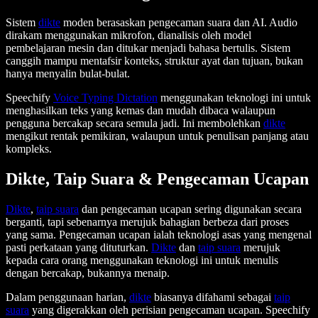
Sistem
dikte
moden berasaskan pengecaman suara dan AI. Audio
dirakam menggunakan mikrofon, dianalisis oleh model
pembelajaran mesin dan ditukar menjadi bahasa bertulis. Sistem
canggih mampu mentafsir konteks, struktur ayat dan tujuan, bukan
hanya menyalin bulat-bulat.
Speechify
Voice Typing Dictation
menggunakan teknologi ini untuk
menghasilkan teks yang kemas dan mudah dibaca walaupun
pengguna bercakap secara semula jadi. Ini membolehkan
dikte
mengikut rentak pemikiran, walaupun untuk penulisan panjang atau
kompleks.
Dikte, Taip Suara & Pengecaman Ucapan
Dikte
,
taip suara
dan pengecaman ucapan sering digunakan secara
berganti, tapi sebenarnya merujuk bahagian berbeza dari proses
yang sama. Pengecaman ucapan ialah teknologi asas yang mengenal
pasti perkataan yang dituturkan.
Dikte
dan
taip suara
merujuk
kepada cara orang menggunakan teknologi ini untuk menulis
dengan bercakap, bukannya menaip.
Dalam penggunaan harian,
dikte
biasanya difahami sebagai
taip
suara
yang digerakkan oleh perisian pengecaman ucapan. Speechify