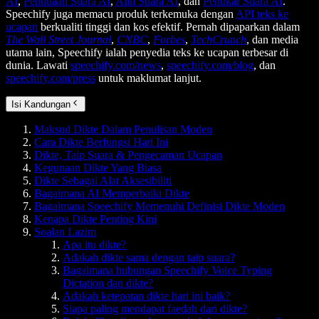
AI
,
Penduaan Suara AI
,
Alih Suara AI
, dan
Penukar Suara AI
.
Speechify juga memacu produk terkemuka dengan
API teks ke
ucapan
berkualiti tinggi dan kos efektif. Pernah dipaparkan dalam
The Wall Street Journal
,
CNBC
,
Forbes
,
TechCrunch
, dan media
utama lain, Speechify ialah penyedia teks ke ucapan terbesar di
dunia. Lawati
speechify.com/news
,
speechify.com/blog
, dan
speechify.com/press
untuk maklumat lanjut.
Isi Kandungan
Maksud Dikte Dalam Penulisan Moden
Cara Dikte Berfungsi Hari Ini
Dikte, Taip Suara & Pengecaman Ucapan
Kegunaan Dikte Yang Biasa
Dikte Sebagai Alat Aksesibiliti
Bagaimana AI Memperbaiki Dikte
Bagaimana Speechify Memenuhi Definisi Dikte Moden
Kenapa Dikte Penting Kini
Soalan Lazim
Apa itu dikte?
Adakah dikte sama dengan taip suara?
Bagaimana hubungan Speechify Voice Typing
Dictation dan dikte?
Adakah ketepatan dikte hari ini baik?
Siapa paling mendapat faedah dari dikte?