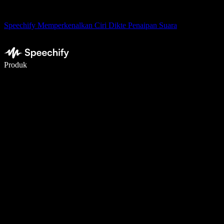
Speechify Memperkenalkan Ciri Dikte Penaipan Suara
Tulis 5× lebih pantas dengan menaip menggunakan suara
Produk
Ketahui Lebih Lanjut