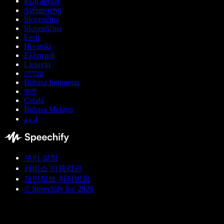
Български
ქართული
Slovenčina
Slovenščina
Eesti
Hrvatski
Ελληνικά
Lietuvių
עברית
Bahasa Indonesia
বাংলা
Català
Bahasa Melayu
اردو
쿠키 설정
서비스 이용약관
개인정보 처리방침
© Speechify Inc 2026