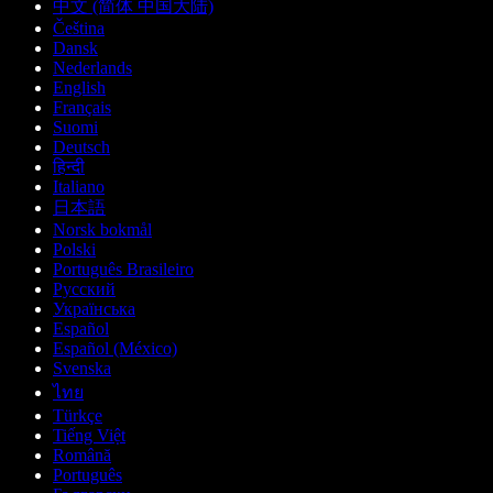
中文 (简体 中国大陆)
Čeština
Dansk
Nederlands
English
Français
Suomi
Deutsch
हिन्दी
Italiano
日本語
Norsk bokmål
Polski
Português Brasileiro
Русский
Українська
Español
Español (México)
Svenska
ไทย
Türkçe
Tiếng Việt
Română
Português