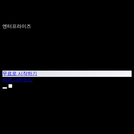
엔터프라이즈
무료로 시작하기
지금 다운로드
제품
텍스트 음성 변환
iPhone & iPad 앱