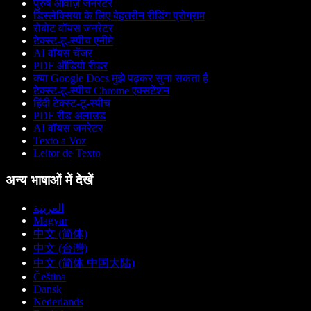
पुरुष आवाज़ जनरेटर
डिस्लेक्सिया के लिए बेहतरीन रीडिंग प्रोग्राम
रोबोट वॉयस जनरेटर
टेक्स्ट-टू-स्पीच एनीमे
AI वॉयस चेंजर
PDF ऑडियो रीडर
क्या Google Docs मुझे पढ़कर सुना सकता है
टेक्स्ट-टू-स्पीच Chrome एक्सटेंशन
हिंदी टेक्स्ट-टू-स्पीच
PDF रीड अलाउड
AI वॉयस जनरेटर
Texto a Voz
Leitor de Texto
अन्य भाषाओं में देखें
العربية
Magyar
中文 (简体)
中文 (台灣)
中文 (简体 中国大陆)
Čeština
Dansk
Nederlands