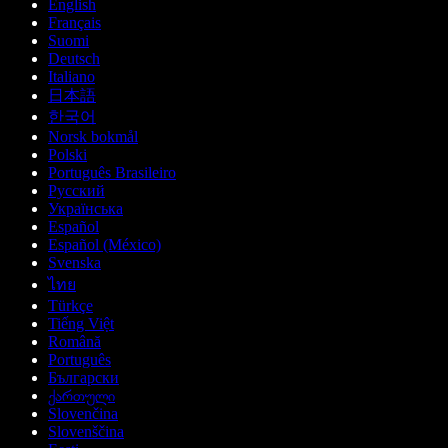
English
Français
Suomi
Deutsch
Italiano
日本語
한국어
Norsk bokmål
Polski
Português Brasileiro
Русский
Українська
Español
Español (México)
Svenska
ไทย
Türkçe
Tiếng Việt
Română
Português
Български
ქართული
Slovenčina
Slovenščina