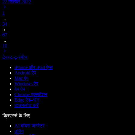
27 सितंबर 2022
1
...
3
4
5
6
7
...
10
टेक्स्ट-टू-स्पीच
iPhone और iPad ऐप्स
Android ऐप
Mac ऐप
Windows ऐप
वेब ऐप
Chrome एक्सटेंशन
Edge ऐड-ऑन
डाउनलोड करें
क्रिएटर्स के लिए
AI वॉयस जनरेटर
डबिंग