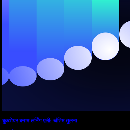
बुकशेयर बनाम लर्निंग एली: अंतिम तुलना