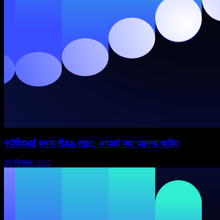
स्पीचिफाई बनाम रीड&राइट: आपको क्या जानना चाहिए
29 सितंबर 2022