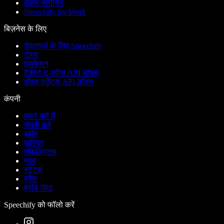
वॉइस क्लोनिंग
Speechify for Work
बिज़नेस के लिए
डेवलपर्स के लिए Speechify
टीम्स
एजुकेशन
टेक्स्ट-टू-स्पीच API डॉक्स
वॉइस एजेंट्स API डॉक्स
कंपनी
हमारे बारे में
संपर्क करें
ब्लॉग
करियर
एफिलिएट्स
मदद
स्टेटस
प्रेस
ब्रांड किट
Speechify को फॉलो करें