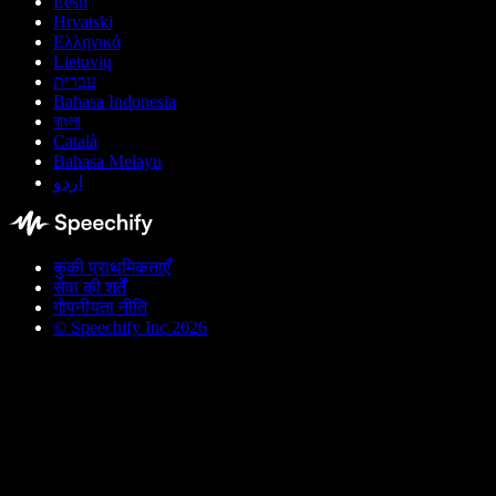
Eesti
Hrvatski
Ελληνικά
Lietuvių
עברית
Bahasa Indonesia
বাংলা
Català
Bahasa Melayu
اردو
कुकी प्राथमिकताएँ
सेवा की शर्तें
गोपनीयता नीति
© Speechify Inc 2026