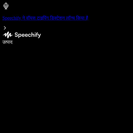
Speechify ने वॉयस टाइपिंग डिक्टेशन लॉन्च किया है
वॉइस टाइपिंग के साथ 5× तेज़ी से लिखें
उत्पाद
और जानें