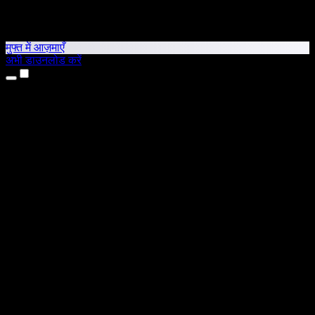
मुफ्त में आज़माएँ
अभी डाउनलोड करें
उत्पाद
टेक्स्ट टू स्पीच
iPhone और iPad ऐप्स
Android ऐप
Chrome एक्सटेंशन
Edge एक्सटेंशन
वेब ऐप
Mac ऐप
Windows ऐप