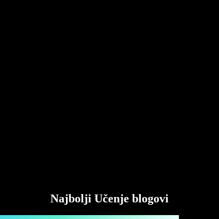
Najbolji Učenje blogovi