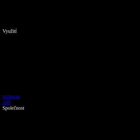
Využití
Stáhnout
API
Společnost