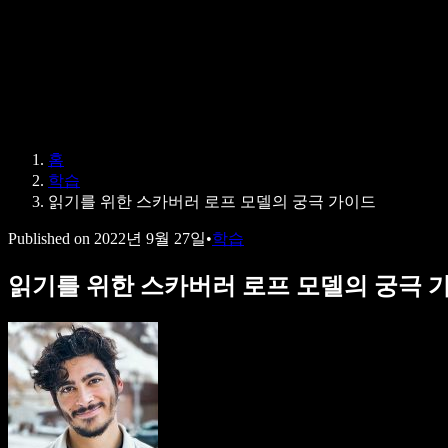
Speechify 엔터프라이즈 & 교육용
Speechify 근로 지원
Speechify DSA 지원
SIMBA 음성 에이전트
홈
Speechify 개발자용
학습
읽기를 위한 스카버러 로프 모델의 궁극 가이드
Published on
2022년 9월 27일
•
학습
읽기를 위한 스카버러 로프 모델의 궁극 