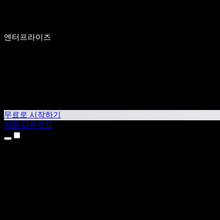
엔터프라이즈
무료로 시작하기
지금 다운로드
제품
텍스트 음성 변환
iPhone & iPad 앱