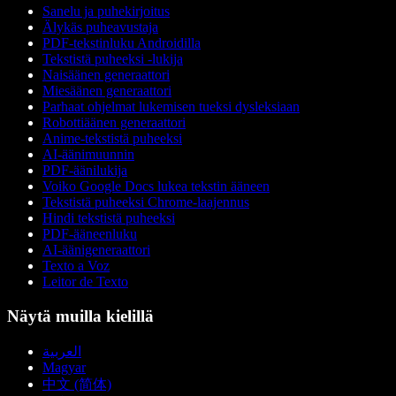
Sanelu ja puhekirjoitus
Älykäs puheavustaja
PDF-tekstinluku Androidilla
Tekstistä puheeksi -lukija
Naisäänen generaattori
Miesäänen generaattori
Parhaat ohjelmat lukemisen tueksi dysleksiaan
Robottiäänen generaattori
Anime-tekstistä puheeksi
AI-äänimuunnin
PDF-äänilukija
Voiko Google Docs lukea tekstin ääneen
Tekstistä puheeksi Chrome-laajennus
Hindi tekstistä puheeksi
PDF-ääneenluku
AI-äänigeneraattori
Texto a Voz
Leitor de Texto
Näytä muilla kielillä
العربية
Magyar
中文 (简体)