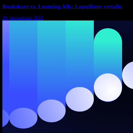
Bookshare vs. Learning Ally: Lopullinen vertailu
20. marraskuuta 2022