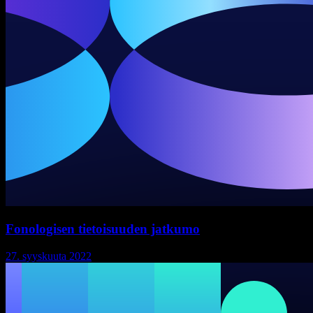
Fonologisen tietoisuuden jatkumo
27. syyskuuta 2022