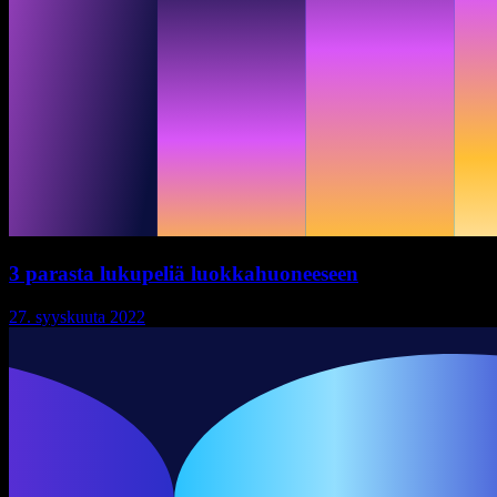
3 parasta lukupeliä luokkahuoneeseen
27. syyskuuta 2022