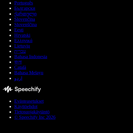
Português
Български
ქართული
Slovenčina
Slovenščina
Eesti
Hrvatski
Ελληνικά
Lietuvių
עברית
Bahasa Indonesia
বাংলা
Català
Bahasa Melayu
اردو
Evästeasetukset
Käyttöehdot
Tietosuojakäytäntö
© Speechify Inc 2026