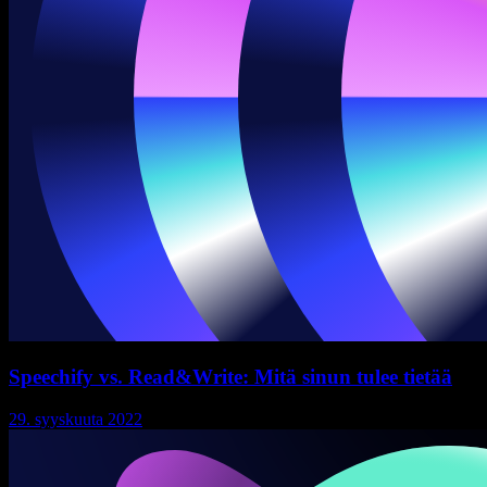
Speechify vs. Read&Write: Mitä sinun tulee tietää
29. syyskuuta 2022