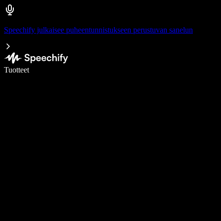
Speechify julkaisee puheentunnistukseen perustuvan sanelun
Kirjoita 5× nopeammin puheentunnistuksen avulla
Tuotteet
Lue lisää