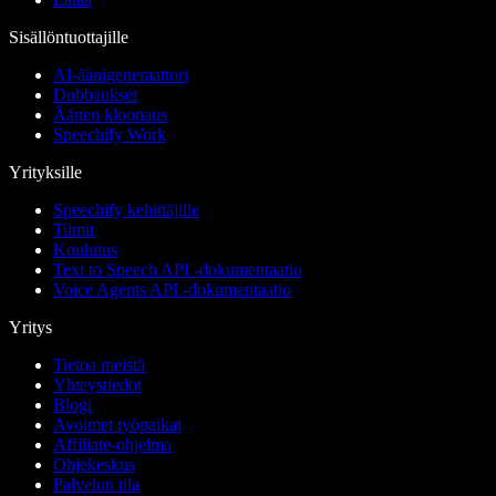
Sisällöntuottajille
AI-äänigeneraattori
Dubbaukset
Äänen kloonaus
Speechify Work
Yrityksille
Speechify kehittäjille
Tiimit
Koulutus
Text to Speech API -dokumentaatio
Voice Agents API -dokumentaatio
Yritys
Tietoa meistä
Yhteystiedot
Blogi
Avoimet työpaikat
Affiliate-ohjelma
Ohjekeskus
Palvelun tila