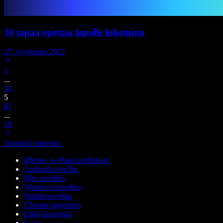
10 tapaa opettaa lapsille lukemista
27. syyskuuta 2022
1
...
3
4
5
6
7
...
10
Tekstistä puheeksi
iPhone- ja iPad-sovellukset
Android-sovellus
Mac-sovellus
Windows-sovellus
Verkkosovellus
Chrome-laajennus
Edge-laajennus
Lataa