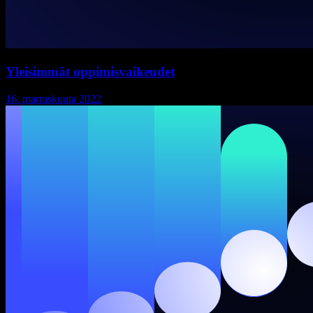
Yleisimmät oppimisvaikeudet
16. marraskuuta 2022