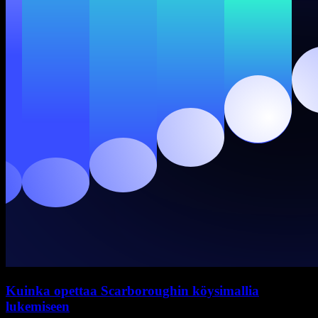
Kuinka opettaa Scarboroughin köysimallia
lukemiseen