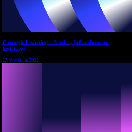
Carnegie Learning – 3 asiaa, jotka sinun on
tiedettävä
27. syyskuuta 2022