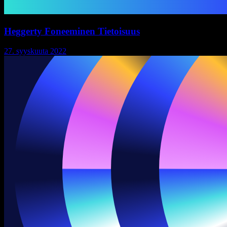
Heggerty Foneeminen Tietoisuus
27. syyskuuta 2022