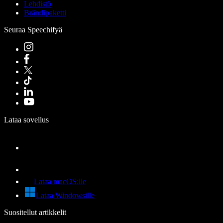
Lehdistö
Brändipaketti
Seuraa Speechifyä
Lataa sovellus
Lataa macOS:lle
Lataa Windowsille
Suositellut artikkelit