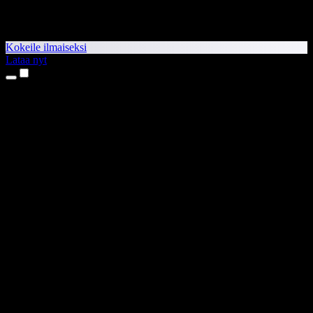
Kokeile ilmaiseksi
Lataa nyt
Tuotteet
Tekstistä puheeksi
iPhone- ja iPad-sovellukset
Android-sovellus
Chrome-laajennus
Edge-laajennus
Verkkosovellus
Mac-sovellus
Windows-sovellus