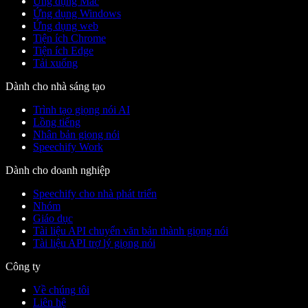
Ứng dụng Mac
Ứng dụng Windows
Ứng dụng web
Tiện ích Chrome
Tiện ích Edge
Tải xuống
Dành cho nhà sáng tạo
Trình tạo giọng nói AI
Lồng tiếng
Nhân bản giọng nói
Speechify Work
Dành cho doanh nghiệp
Speechify cho nhà phát triển
Nhóm
Giáo dục
Tài liệu API chuyển văn bản thành giọng nói
Tài liệu API trợ lý giọng nói
Công ty
Về chúng tôi
Liên hệ