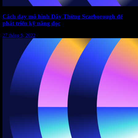
Cách dạy mô hình Dây Thừng Scarborough để
phát triển kỹ năng đọc
27 tháng 9, 2022