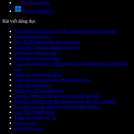
Tải cho macOS
Tải cho Windows
Bài viết đáng đọc
Nhập liệu bằng giọng nói & soạn thảo bằng giọng nói
Trợ lý giọng nói AI
Đọc PDF thành tiếng trên Android
Trình đọc văn bản thành giọng nói
Trình tạo giọng nói nữ
Trình tạo giọng nói nam
Các ứng dụng đọc chữ hàng đầu cho người mắc chứng khó
đọc
Trình tạo giọng nói robot
Chuyển văn bản Anime thành giọng nói
Trình đổi giọng AI
Trình đọc PDF thành tiếng
Google Docs có thể đọc cho tôi nghe không?
Tiện ích chuyển văn bản thành giọng nói cho Chrome
Chuyển văn bản thành giọng nói tiếng Hindi
Đọc PDF thành tiếng
Trình tạo giọng nói AI
Texto a Voz
Leitor de Texto