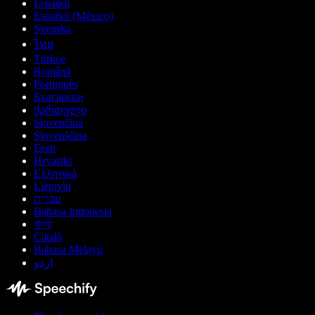
Español
Español (México)
Svenska
ไทย
Türkçe
Română
Português
Български
ქართული
Slovenčina
Slovenščina
Eesti
Hrvatski
Ελληνικά
Lietuvių
עברית
Bahasa Indonesia
বাংলা
Català
Bahasa Melayu
اردو