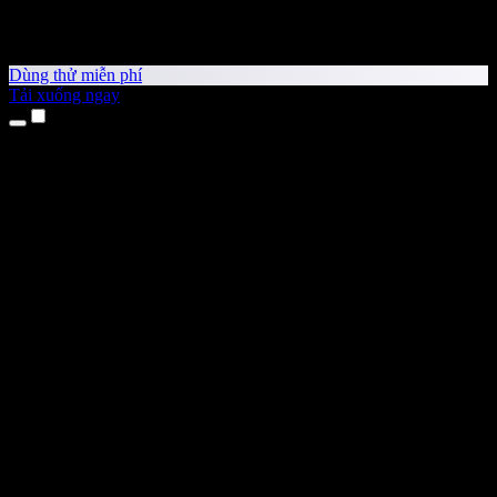
Dùng thử miễn phí
Tải xuống ngay
Sản phẩm
Chuyển văn bản thành giọng nói
Ứng dụng cho iPhone & iPad
Ứng dụng Android
Tiện ích cho Chrome
Tiện ích cho Edge
Ứng dụng web
Ứng dụng cho Mac