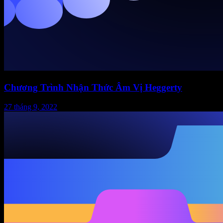
Chương Trình Nhận Thức Âm Vị Heggerty
27 tháng 9, 2022