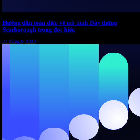
Hướng dẫn toàn diện về mô hình Dây thừng
Scarborough trong đọc hiểu
27 tháng 9, 2022