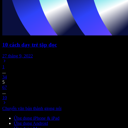
10 cách dạy trẻ tập đọc
27 tháng 9, 2022
1
...
3
4
5
6
7
...
10
Chuyển văn bản thành giọng nói
Ứng dụng iPhone & iPad
Ứng dụng Android