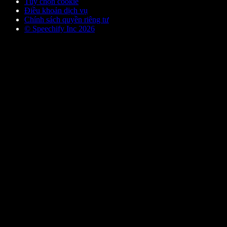
Tùy chọn cookie
Điều khoản dịch vụ
Chính sách quyền riêng tư
© Speechify Inc 2026