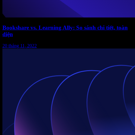
Bookshare vs. Learning Ally: So sánh chi tiết, toàn
diện
20 tháng 11, 2022