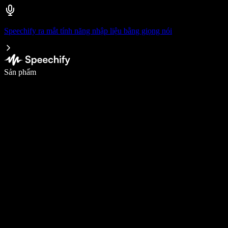
Speechify ra mắt tính năng nhập liệu bằng giọng nói
Viết nhanh gấp 5 lần với tính năng nhập bằng giọng nói
Sản phẩm
Tìm hiểu thêm