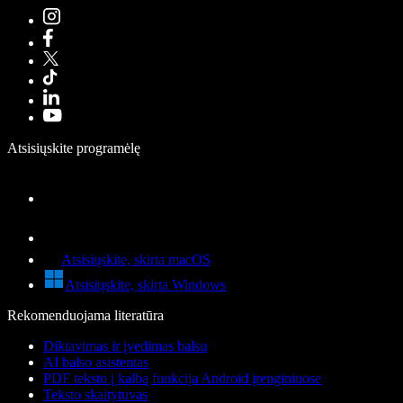
Atsisiųskite programėlę
Atsisiųskite, skirta macOS
Atsisiųskite, skirta Windows
Rekomenduojama literatūra
Diktavimas ir įvedimas balsu
AI balso asistentas
PDF teksto į kalbą funkcija Android įrenginiuose
Teksto skaitytuvas