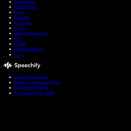
Slovenčina
Slovenščina
Eesti
Hrvatski
Ελληνικά
עברית
Bahasa Indonesia
বাংলা
Català
Bahasa Melayu
اردو
Slapukų nuostatos
Paslaugų teikimo sąlygos
Privatumo politika
© Speechify Inc 2026