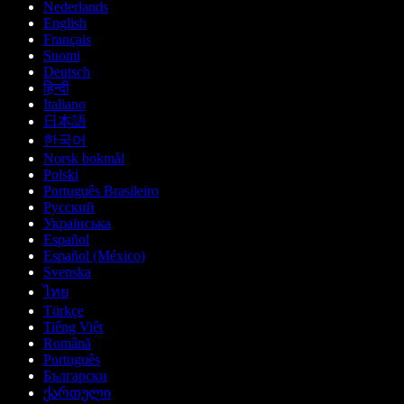
Nederlands
English
Français
Suomi
Deutsch
हिन्दी
Italiano
日本語
한국어
Norsk bokmål
Polski
Português Brasileiro
Русский
Українська
Español
Español (México)
Svenska
ไทย
Türkçe
Tiếng Việt
Română
Português
Български
ქართული