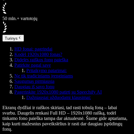
50 mln.+ vartotojų
Turinys
HD fonai: pagrindai
Kodėl 1920x1080 fonas?
Didelės raiškos fonų paieška
Patirkite pagal save
Pritaikymo patarimai:
Ne tik tradiciniams įrenginiams
Saugumas pirmiausia
Daugiau iš savo fonų
Pagerinkite 1920x1080 patirtį su Speechify AI
Dažniausiai užduodami klausimai:
Ekranų dydžiai ir raiškos skiriasi, tad rasti tobulą foną – labai
svarbu. Daugelis renkasi Full HD – 1920x1080 raišką, todėl
tinkamo fono paieška tampa dar aktualesnė. Šiame gide aptariama,
kaip kurti mažesnius paveikslėlius ir rasti dar daugiau įspūdingų
fonų.