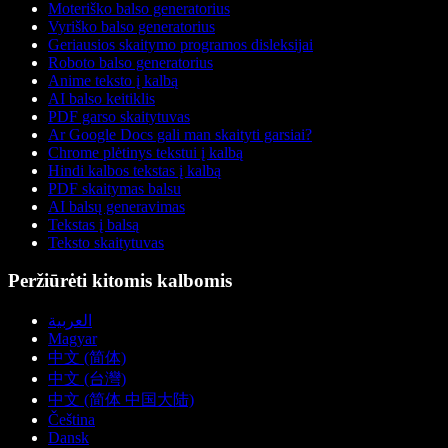
Moteriško balso generatorius
Vyriško balso generatorius
Geriausios skaitymo programos disleksijai
Roboto balso generatorius
Anime teksto į kalbą
AI balso keitiklis
PDF garso skaitytuvas
Ar Google Docs gali man skaityti garsiai?
Chrome plėtinys tekstui į kalbą
Hindi kalbos tekstas į kalbą
PDF skaitymas balsu
AI balsų generavimas
Tekstas į balsą
Teksto skaitytuvas
Peržiūrėti kitomis kalbomis
العربية
Magyar
中文 (简体)
中文 (台灣)
中文 (简体 中国大陆)
Čeština
Dansk