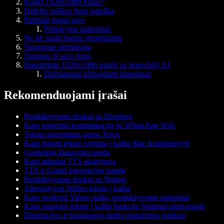
Kodėl 1920x1080 fonas?
Didelės raiškos fonų paieška
Patirkite pagal save
Pritaikymo patarimai:
Ne tik tradiciniams įrenginiams
Saugumas pirmiausia
Daugiau iš savo fonų
Pagerinkite 1920x1080 patirtį su Speechify AI
Dažniausiai užduodami klausimai:
Rekomenduojami įrašai
Produktyvumo triukai su Dropbox
Kaip pagerinti komunikaciją su WhatsApp Web
Teksto pavertimas garsu Xbox
Kaip įjungti teksto vertimą į kalbą Mac kompiuteryje
Greitesnio klausymo nauda
Kaip atšaukti TTS skaitytuvą
TTS ir Gmail integracijos nauda
Produktyvumo triukai su Notion
Alternatyvos Wideo teksto į kalbą
Kaip susikurti Yahoo paštą: produktyvumo patarimai
Kaip naudotis teksto į kalbą funkcija Wattpad platformoje
Disertacijos ir baigiamojo darbo planavimo įrankiai