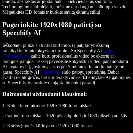
Gamta, abstraktūs ar juodai balti – kiekvienas ras sau foną.
Technologijoms tobulėjant, turėsime dar daugiau įspūdingų vaizdų.
Mėgaukitės HD fonais ir kurkite savitą ekranų stilių!
Pagerinkite 1920x1080 patirtį su
Speechify AI
Ieškodami puikaus 1920x1080 fono, tą patį kūrybiškumą
pritaikykite ir interaktyviam turiniui. Su Speechify AI
Video
Generatoriumi
galite kurti profesionalius video be aktorių ar
brangios įrangos. Tekstą paverskite kokybišku video, panaudodami
AI avatarus ir įgarsinimą – vos per 5 minutes. Jei norite integruoti
garsą, Speechify AI
VoiceOver
siūlo patogų sprendimą. Dabar
svarbu ne tik grožis, bet ir interaktyvumas. Išbandykite AI galimybes
su Speechify ir atraskite naują skaitmeninį pasaulį.
Dažniausiai užduodami klausimai:
1. Kokia buvo pirminė 1920x1080 fono raiška?
- Pradinė fono raiška – 1920 pikselių plotis ir 1080 pikselių aukštis.
2. Kurios įmonės kūrinys yra 1920x1080 fonas?