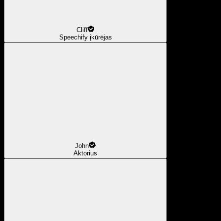
Cliff
Speechify įkūrėjas
John
Aktorius