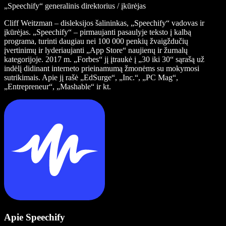
„Speechify“ generalinis direktorius / įkūrėjas
Cliff Weitzman – disleksijos šalininkas, „Speechify“ vadovas ir
įkūrėjas. „Speechify“ – pirmaujanti pasaulyje teksto į kalbą
programa, turinti daugiau nei 100 000 penkių žvaigždučių
įvertinimų ir lyderiaujanti „App Store“ naujienų ir žurnalų
kategorijoje. 2017 m. „Forbes“ jį įtraukė į „30 iki 30“ sąrašą už
indėlį didinant interneto prieinamumą žmonėms su mokymosi
sutrikimais. Apie jį rašė „EdSurge“, „Inc.“, „PC Mag“,
„Entrepreneur“, „Mashable“ ir kt.
Apie Speechify