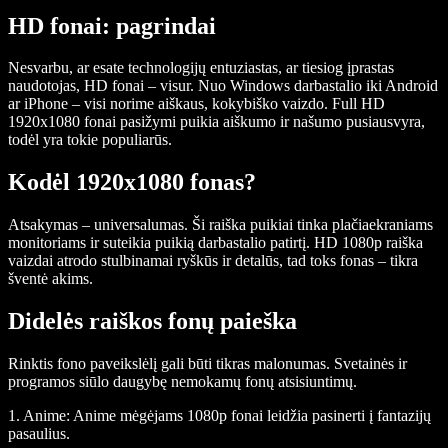
HD fonai: pagrindai
Nesvarbu, ar esate technologijų entuziastas, ar tiesiog įprastas
naudotojas, HD fonai – visur. Nuo Windows darbastalio iki Android
ar iPhone – visi norime aiškaus, kokybiško vaizdo. Full HD
1920x1080 fonai pasižymi puikia aiškumo ir našumo pusiausvyra,
todėl yra tokie populiarūs.
Kodėl 1920x1080 fonas?
Atsakymas – universalumas. Ši raiška puikiai tinka plačiaekraniams
monitoriams ir suteikia puikią darbastalio patirtį. HD 1080p raiška
vaizdai atrodo stulbinamai ryškūs ir detalūs, tad toks fonas – tikra
šventė akims.
Didelės raiškos fonų paieška
Rinktis fono paveikslėlį gali būti tikras malonumas. Svetainės ir
programos siūlo daugybę nemokamų fonų atsisiuntimų.
1. Anime: Anime mėgėjams 1080p fonai leidžia pasinerti į fantazijų
pasaulius.