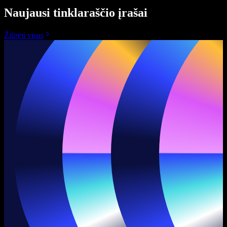
Naujausi tinklaraščio įrašai
Žiūrėti visus