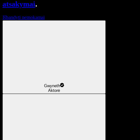
atsakymai
.
Išbandyti nemokamai
Gwyneth
Aktorė