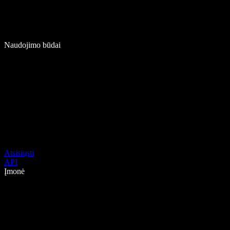
Naudojimo būdai
Atsisiųsti
API
Įmonė