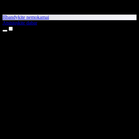
Išbandykite nemokamai
Atsisiųskite dabar
Produktai
Teksto skaitymas balsu
iPhone ir iPad programėlės
Android programėlė
Chrome plėtinys
Edge plėtinys
Interneto programėlė
Mac programėlė
Windows programėlė