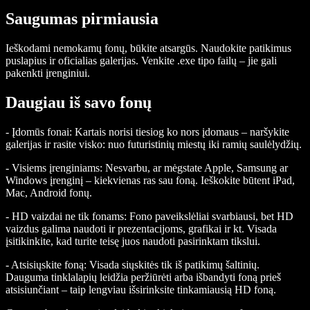
Saugumas pirmiausia
Ieškodami nemokamų fonų, būkite atsargūs. Naudokite patikimus
puslapius ir oficialias galerijas. Venkite .exe tipo failų – jie gali
pakenkti įrenginiui.
Daugiau iš savo fonų
- Įdomūs fonai: Kartais norisi tiesiog ko nors įdomaus – naršykite
galerijas ir rasite visko: nuo futuristinių miestų iki ramių saulėlydžių.
- Visiems įrenginiams: Nesvarbu, ar mėgstate Apple, Samsung ar
Windows įrenginį – kiekvienas ras sau foną. Ieškokite būtent iPad,
Mac, Android fonų.
- HD vaizdai ne tik fonams: Fono paveikslėliai svarbiausi, bet HD
vaizdus galima naudoti ir prezentacijoms, grafikai ir kt. Visada
įsitikinkite, kad turite teisę juos naudoti pasirinktam tikslui.
- Atsisiųskite foną: Visada siųskitės tik iš patikimų šaltinių.
Dauguma tinklalapių leidžia peržiūrėti arba išbandyti foną prieš
atsisiunčiant – taip lengviau išsirinksite tinkamiausią HD foną.