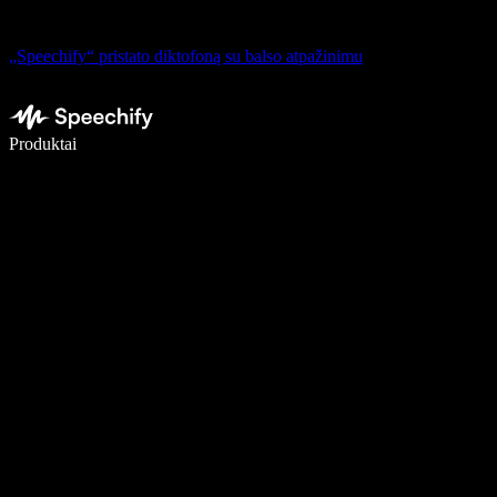
„Speechify“ pristato diktofoną su balso atpažinimu
Rašykite 5× greičiau naudodami diktavimą balsu
Produktai
Sužinokite daugiau