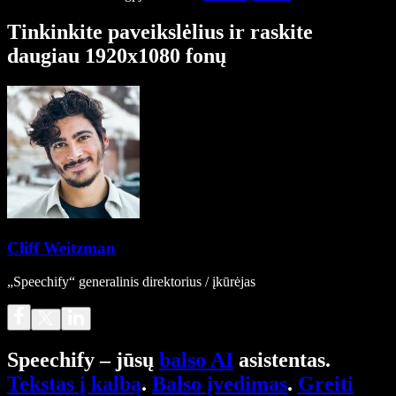
Tinkinkite paveikslėlius ir raskite
daugiau 1920x1080 fonų
Cliff Weitzman
„Speechify“ generalinis direktorius / įkūrėjas
Speechify – jūsų
balso AI
asistentas.
Tekstas į kalbą
.
Balso įvedimas
.
Greiti