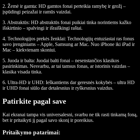
2. Žemė ir gamta: HD gamtos fonai perteikia ramybę ir grožį –
įspūdingi peizažai ir ramūs vaizdai.
3. Abstraktūs: HD abstraktūs fonai puikiai tinka norintiems kažko
išskirtinio – spalvingi ir išraiškingi raštai.
4. Technologijos prekės ženklai: Technologijų entuziastai ras fonus
savo įrenginiams – Apple, Samsung ar Mac. Nuo iPhone iki iPad ir
Mac – kiekvienam skoniui.
5. Juoda ir balta: Juodai balti fonai – nesenstančios klasikos
pasirinkimas. Nesvarbu, ar tai tamsus fonas, ar istorinis vaizdas –
klasika visada tinka.
6. Ultra-HD ir UHD: Ieškantiems dar geresnės kokybės – ultra HD
ir UHD fonai siūlo dar detalesnius ir ryškesnius vaizdus.
Patirkite pagal save
Kai ekranai tampa vis universalesni, svarbu ne tik rasti tinkamą foną,
bet ir pritaikyti jį pagal savo skonį ir poreikius.
Pritaikymo patarimai: