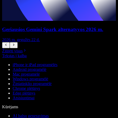
Geriausios Gemini Spark alternatyvos 2026 m.
2026 m. gegužės 22 d.
2
Žiūrėti visus
Tekstas į kalbą
iPhone ir iPad programėlės
Android programėlė
Mac programėlė
Windows programėlė
Žiniatinklio programėlė
Chrome plėtinys
Edge plėtinys
Atsisiuntimai
Kūrėjams
AI balsų generavimas