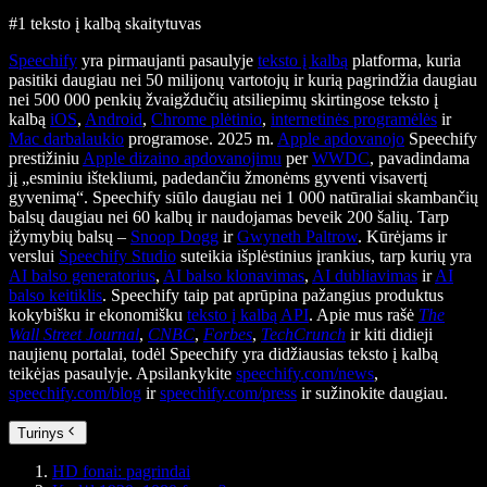
#1 teksto į kalbą skaitytuvas
Speechify
yra pirmaujanti pasaulyje
teksto į kalbą
platforma, kuria
pasitiki daugiau nei 50 milijonų vartotojų ir kurią pagrindžia daugiau
nei 500 000 penkių žvaigždučių atsiliepimų skirtingose teksto į
kalbą
iOS
,
Android
,
Chrome plėtinio
,
internetinės programėlės
ir
Mac darbalaukio
programose. 2025 m.
Apple apdovanojo
Speechify
prestižiniu
Apple dizaino apdovanojimu
per
WWDC
, pavadindama
jį „esminiu ištekliumi, padedančiu žmonėms gyventi visavertį
gyvenimą“. Speechify siūlo daugiau nei 1 000 natūraliai skambančių
balsų daugiau nei 60 kalbų ir naudojamas beveik 200 šalių. Tarp
įžymybių balsų –
Snoop Dogg
ir
Gwyneth Paltrow
. Kūrėjams ir
verslui
Speechify Studio
suteikia išplėstinius įrankius, tarp kurių yra
AI balso generatorius
,
AI balso klonavimas
,
AI dubliavimas
ir
AI
balso keitiklis
. Speechify taip pat aprūpina pažangius produktus
kokybišku ir ekonomišku
teksto į kalbą API
. Apie mus rašė
The
Wall Street Journal
,
CNBC
,
Forbes
,
TechCrunch
ir kiti didieji
naujienų portalai, todėl Speechify yra didžiausias teksto į kalbą
teikėjas pasaulyje. Apsilankykite
speechify.com/news
,
speechify.com/blog
ir
speechify.com/press
ir sužinokite daugiau.
Turinys
HD fonai: pagrindai