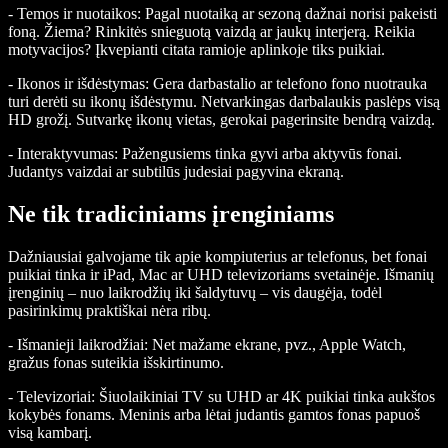
- Temos ir nuotaikos: Pagal nuotaiką ar sezoną dažnai norisi pakeisti
foną. Žiema? Rinkitės snieguotą vaizdą ar jaukų interjerą. Reikia
motyvacijos? Įkvepianti citata ramioje aplinkoje tiks puikiai.
- Ikonos ir išdėstymas: Gera darbastalio ar telefono fono nuotrauka
turi derėti su ikonų išdėstymu. Netvarkingas darbalaukis paslėps visą
HD grožį. Sutvarkę ikonų vietas, gerokai pagerinsite bendrą vaizdą.
- Interaktyvumas: Pažengusiems tinka gyvi arba aktyvūs fonai.
Judantys vaizdai ar subtilūs judesiai pagyvina ekraną.
Ne tik tradiciniams įrenginiams
Dažniausiai galvojame tik apie kompiuterius ar telefonus, bet fonai
puikiai tinka ir iPad, Mac ar UHD televizoriams svetainėje. Išmanių
įrenginių – nuo laikrodžių iki šaldytuvų – vis daugėja, todėl
pasirinkimų praktiškai nėra ribų.
- Išmanieji laikrodžiai: Net mažame ekrane, pvz., Apple Watch,
gražus fonas suteikia išskirtinumo.
- Televizoriai: Šiuolaikiniai TV su UHD ar 4K puikiai tinka aukštos
kokybės fonams. Meninis arba lėtai judantis gamtos fonas papuoš
visą kambarį.