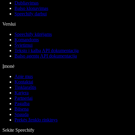
Dubliavimas
Balso klonavimas
Speechify darbui
Verslui
Speechify kūrėjams
Komandoms
Švietimui
Teksto į kalbą API dokumentacija
Balso agentų API dokumentacija
Įmonė
Apie mus
Kontaktai
Tinklaraštis
Karjera
Partneriai
Pagalba
Būsena
Spauda
Prekės ženklo rinkinys
Sekite Speechify