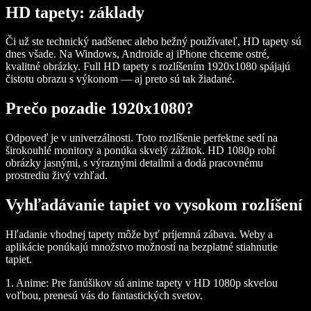
HD tapety: základy
Či už ste technický nadšenec alebo bežný používateľ, HD tapety sú
dnes všade. Na Windows, Androide aj iPhone chceme ostré,
kvalitné obrázky. Full HD tapety s rozlíšením 1920x1080 spájajú
čistotu obrazu s výkonom — aj preto sú tak žiadané.
Prečo pozadie 1920x1080?
Odpoveď je v univerzálnosti. Toto rozlíšenie perfektne sedí na
širokouhlé monitory a ponúka skvelý zážitok. HD 1080p robí
obrázky jasnými, s výraznými detailmi a dodá pracovnému
prostrediu živý vzhľad.
Vyhľadávanie tapiet vo vysokom rozlíšení
Hľadanie vhodnej tapety môže byť príjemná zábava. Weby a
aplikácie ponúkajú množstvo možností na bezplatné stiahnutie
tapiet.
1. Anime: Pre fanúšikov sú anime tapety v HD 1080p skvelou
voľbou, prenesú vás do fantastických svetov.