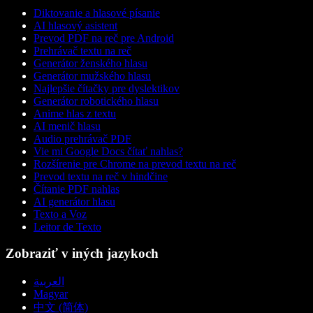
Diktovanie a hlasové písanie
AI hlasový asistent
Prevod PDF na reč pre Android
Prehrávač textu na reč
Generátor ženského hlasu
Generátor mužského hlasu
Najlepšie čítačky pre dyslektikov
Generátor robotického hlasu
Anime hlas z textu
AI menič hlasu
Audio prehrávač PDF
Vie mi Google Docs čítať nahlas?
Rozšírenie pre Chrome na prevod textu na reč
Prevod textu na reč v hindčine
Čítanie PDF nahlas
AI generátor hlasu
Texto a Voz
Leitor de Texto
Zobraziť v iných jazykoch
العربية
Magyar
中文 (简体)