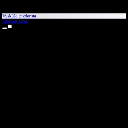
Vyskúšajte zdarma
Stiahnuť teraz
Produkty
Prevod textu na reč
Aplikácie pre iPhone a iPad
Aplikácia pre Android
Rozšírenie pre Chrome
Rozšírenie pre Edge
Webová aplikácia
Aplikácia pre Mac
Aplikácia pre Windows