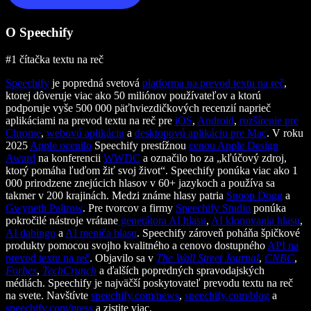
O Speechify
#1 čítačka textu na reč
Speechify
je popredná svetová
platforma na prevod textu na reč
,
ktorej dôveruje viac ako 50 miliónov používateľov a ktorú
podporuje vyše 500 000 päťhviezdičkových recenzií naprieč
aplikáciami na prevod textu na reč pre
iOS
,
Android
,
rozšírenie pre
Chrome
,
webovú aplikáciu
a
desktopovú aplikáciu pre Mac
. V roku
2025
Apple ocenilo
Speechify prestížnou
cenou Apple Design
Award
na konferencii
WWDC
a označilo ho za „kľúčový zdroj,
ktorý pomáha ľuďom žiť svoj život“. Speechify ponúka viac ako 1
000 prirodzene znejúcich hlasov v 60+ jazykoch a používa sa
takmer v 200 krajinách. Medzi známe hlasy patria
Snoop Dogg
a
Gwyneth Paltrow
. Pre tvorcov a firmy
Speechify Studio
ponúka
pokročilé nástroje vrátane
generátora AI hlasu
,
AI klonovania hlasu
,
AI dabingu
a
AI meniča hlasu
. Speechify zároveň poháňa špičkové
produkty pomocou svojho kvalitného a cenovo dostupného
API na
prevod textu na reč
. Objavilo sa v
The Wall Street Journal
,
CNBC
,
Forbes
,
TechCrunch
a ďalších popredných spravodajských
médiách. Speechify je najväčší poskytovateľ prevodu textu na reč
na svete. Navštívte
speechify.com/news
,
speechify.com/blog
a
speechify.com/press
a zistite viac.