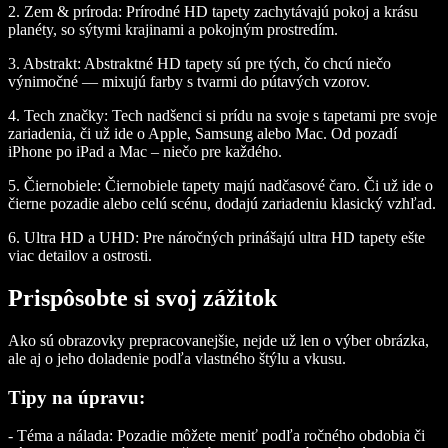
2. Zem & príroda: Prírodné HD tapety zachytávajú pokoj a krásu
planéty, so sýtymi krajinami a pokojným prostredím.
3. Abstrakt: Abstraktné HD tapety sú pre tých, čo chcú niečo
výnimočné — mixujú farby s tvarmi do pútavých vzorov.
4. Tech značky: Tech nadšenci si prídu na svoje s tapetami pre svoje
zariadenia, či už ide o Apple, Samsung alebo Mac. Od pozadí
iPhone po iPad a Mac – niečo pre každého.
5. Čiernobiele: Čiernobiele tapety majú nadčasové čaro. Či už ide o
čierne pozadie alebo celú scénu, dodajú zariadeniu klasický vzhľad.
6. Ultra HD a UHD: Pre náročných prinášajú ultra HD tapety ešte
viac detailov a ostrosti.
Prispôsobte si svoj zážitok
Ako sú obrazovky prepracovanejšie, nejde už len o výber obrázka,
ale aj o jeho doladenie podľa vlastného štýlu a vkusu.
Tipy na úpravu:
- Téma a nálada: Pozadie môžete meniť podľa ročného obdobia či