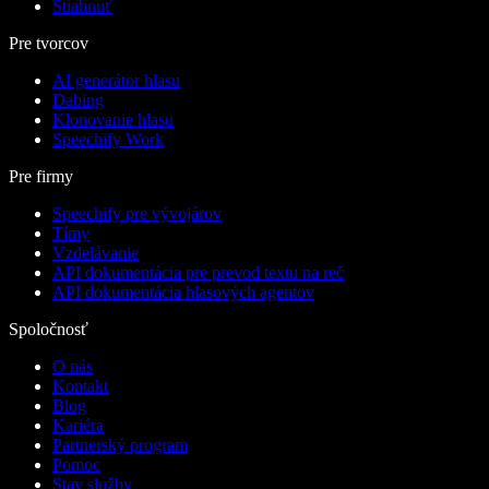
Stiahnuť
Pre tvorcov
AI generátor hlasu
Dabing
Klonovanie hlasu
Speechify Work
Pre firmy
Speechify pre vývojárov
Tímy
Vzdelávanie
API dokumentácia pre prevod textu na reč
API dokumentácia hlasových agentov
Spoločnosť
O nás
Kontakt
Blog
Kariéra
Partnerský program
Pomoc
Stav služby