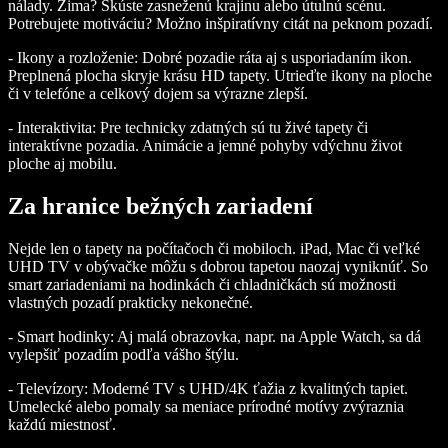
nálady. Zima? Skúste zasneženú krajinu alebo útulnú scénu.
Potrebujete motiváciu? Možno inšpiratívny citát na peknom pozadí.
- Ikony a rozloženie: Dobré pozadie ráta aj s usporiadaním ikon.
Preplnená plocha skryje krásu HD tapety. Utrieďte ikony na ploche
či v telefóne a celkový dojem sa výrazne zlepší.
- Interaktivita: Pre technicky zdatných sú tu živé tapety či
interaktívne pozadia. Animácie a jemné pohyby vdýchnu život
ploche aj mobilu.
Za hranice bežných zariadení
Nejde len o tapety na počítačoch či mobiloch. iPad, Mac či veľké
UHD TV v obývačke môžu s dobrou tapetou naozaj vyniknúť. So
smart zariadeniami na hodinkách či chladničkách sú možnosti
vlastných pozadí prakticky nekonečné.
- Smart hodinky: Aj malá obrazovka, napr. na Apple Watch, sa dá
vylepšiť pozadím podľa vášho štýlu.
- Televízory: Moderné TV s UHD/4K ťažia z kvalitných tapiet.
Umelecké alebo pomaly sa meniace prírodné motívy zvýraznia
každú miestnosť.