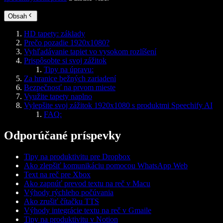
Obsah
HD tapety: základy
Prečo pozadie 1920x1080?
Vyhľadávanie tapiet vo vysokom rozlíšení
Prispôsobte si svoj zážitok
Tipy na úpravu:
Za hranice bežných zariadení
Bezpečnosť na prvom mieste
Využite tapety naplno
Vylepšite svoj zážitok 1920x1080 s produktmi Speechify AI
FAQ:
Odporúčané príspevky
Tipy na produktivitu pre Dropbox
Ako zlepšiť komunikáciu pomocou WhatsApp Web
Text na reč pre Xbox
Ako zapnúť prevod textu na reč v Macu
Výhody rýchleho počúvania
Ako zrušiť čítačku TTS
Výhody integrácie textu na reč v Gmaile
Tipy na produktivitu v Notion