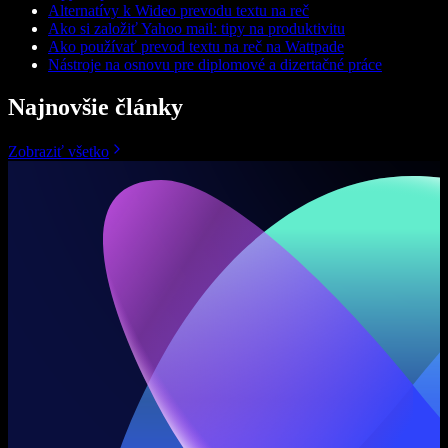
Alternatívy k Wideo prevodu textu na reč
Ako si založiť Yahoo mail: tipy na produktivitu
Ako používať prevod textu na reč na Wattpade
Nástroje na osnovu pre diplomové a dizertačné práce
Najnovšie články
Zobraziť všetko