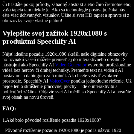
Či hľadáte pokoj prírody, záhadný abstrakt alebo čaro čiernobieleho,
vaša tapeta tam niekde je. Ako sa technológie posúvajú, čaká nás
ešte viac úchvatných vizuálov. Užite si svet HD tapiet a spravte si z
obrazovky svoje vlastné plátno!
Vylepšite svoj zážitok 1920x1080 s
produktmi Speechify AI
Nájsť ideálne pozadie 1920x1080 skrášli naše digitálne obrazovky,
no rovnakú vášeň môžete preniesť aj do interaktívneho obsahu. S
nástrojmi ako Speechify AI
Video Generator
vytvoríte profesionálne
videá bez hercov či drahej techniky. Premeňte text na videá s AI
postavami a dabingom za 5 minút. Ak chcete vrstviť zvukové
prostredie, Speechify AI
VoiceOver
ponúka jednoduché riešenie. Už
nejde len o skrášlenie pracovnej plochy – ide o interaktivitu a
pohlcujúci zážitok. Objavte svet AI médií so Speechify AI a posuňte
svoj obsah na novú úroveň.
FAQ:
1.Aké bolo pôvodné rozlíšenie pozadia 1920x1080?
- Pôvodné rozlíšenie pozadia 1920x1080 je podľa názvu: 1920