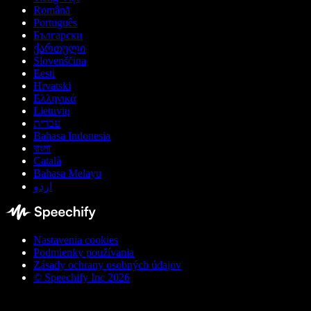
Română
Português
Български
ქართული
Slovenščina
Eesti
Hrvatski
Ελληνικά
Lietuvių
עברית
Bahasa Indonesia
বাংলা
Català
Bahasa Melayu
اردو
Nastavenia cookies
Podmienky používania
Zásady ochrany osobných údajov
© Speechify Inc 2026