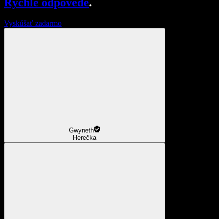
Rýchle odpovede
.
Vyskúšať zadarmo
Gwyneth
Herečka