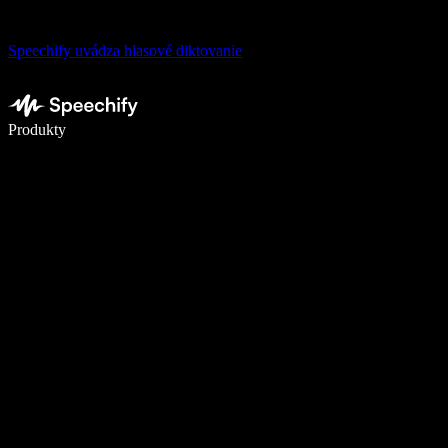
Speechify uvádza hlasové diktovanie
Píšte 5× rýchlejšie pomocou hlasového diktovania
Produkty
Zistiť viac