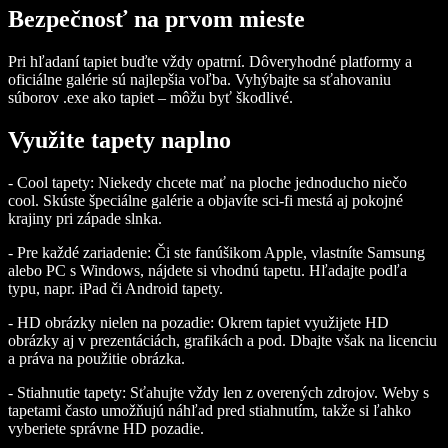
Bezpečnosť na prvom mieste
Pri hľadaní tapiet buďte vždy opatrní. Dôveryhodné platformy a
oficiálne galérie sú najlepšia voľba. Vyhýbajte sa sťahovaniu
súborov .exe ako tapiet – môžu byť škodlivé.
Využite tapety naplno
- Cool tapety: Niekedy chcete mať na ploche jednoducho niečo
cool. Skúste špeciálne galérie a objavíte sci-fi mestá aj pokojné
krajiny pri západe slnka.
- Pre každé zariadenie: Či ste fanúšikom Apple, vlastníte Samsung
alebo PC s Windows, nájdete si vhodnú tapetu. Hľadajte podľa
typu, napr. iPad či Android tapety.
- HD obrázky nielen na pozadie: Okrem tapiet využijete HD
obrázky aj v prezentáciách, grafikách a pod. Dbajte však na licenciu
a práva na použitie obrázka.
- Stiahnutie tapety: Sťahujte vždy len z overených zdrojov. Weby s
tapetami často umožňujú náhľad pred stiahnutím, takže si ľahko
vyberiete správne HD pozadie.