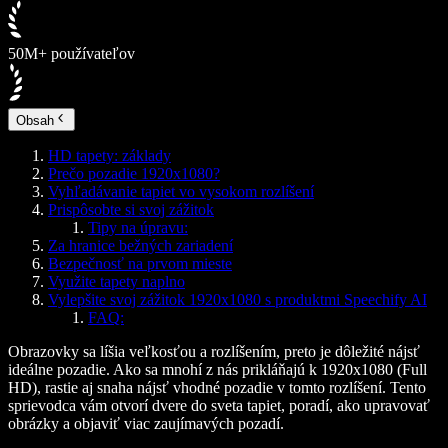
50M+ používateľov
Obsah
HD tapety: základy
Prečo pozadie 1920x1080?
Vyhľadávanie tapiet vo vysokom rozlíšení
Prispôsobte si svoj zážitok
Tipy na úpravu:
Za hranice bežných zariadení
Bezpečnosť na prvom mieste
Využite tapety naplno
Vylepšite svoj zážitok 1920x1080 s produktmi Speechify AI
FAQ:
Obrazovky sa líšia veľkosťou a rozlíšením, preto je dôležité nájsť
ideálne pozadie. Ako sa mnohí z nás prikláňajú k 1920x1080 (Full
HD), rastie aj snaha nájsť vhodné pozadie v tomto rozlíšení. Tento
sprievodca vám otvorí dvere do sveta tapiet, poradí, ako upravovať
obrázky a objaviť viac zaujímavých pozadí.