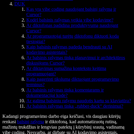
DUK
Kas yra vibe coding naudojant balsinį rašymą ir
Cursor?
Kodėl balsinis rašymas veikia vibe kodavime?
Ar diktofonas padidina produktyvumą naudojant
Cursor?
Ar programuotojai turėtų diktofonu diktuoti kodą
tiesiogiai?
Kaip balsinis rašymas padeda bendrauti su AI
kodavimo asistentais?
Ar balsinis rašymas tinka planavimui ir architektūros
diskusijoms Cursor?
Ar diktavimas sumažina konteksto keitimą
programuojant?
Kaip pagerinti tikslumą diktuojant programavimo
terminus?
Ar balsinis rašymas tinka komentarams ir
dokumentacijai kode?
Ar galima balsiniu rašymu naudotis kartu su klaviatūra?
Ar balsinis rašymas tinka „rubber-duck“ derinimui?
Kadangi programavimo darbo eiga keičiasi, vis daugiau kūrėjų
renkasi
balsinį rašymą
ir diktofoną, kad automatizuotų rutiną,
mažintų trukdžius ir lengviau patektų į kūrybinį srautą, vadinamą
vibe coding. Nesvarbu, ar dirbate su AI kodavimo asistentais,