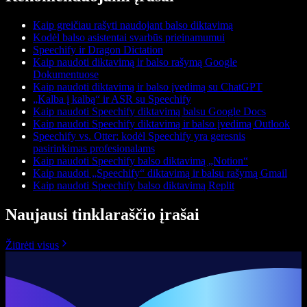
Kaip greičiau rašyti naudojant balso diktavimą
Kodėl balso asistentai svarbūs prieinamumui
Speechify ir Dragon Dictation
Kaip naudoti diktavimą ir balso rašymą Google
Dokumentuose
Kaip naudoti diktavimą ir balso įvedimą su ChatGPT
„Kalba į kalbą“ ir ASR su Speechify
Kaip naudoti Speechify diktavimą balsu Google Docs
Kaip naudoti Speechify diktavimą ir balso įvedimą Outlook
Speechify vs. Otter: kodėl Speechify yra geresnis
pasirinkimas profesionalams
Kaip naudoti Speechify balso diktavimą „Notion“
Kaip naudoti „Speechify“ diktavimą ir balsu rašymą Gmail
Kaip naudoti Speechify balso diktavimą Replit
Naujausi tinklaraščio įrašai
Žiūrėti visus