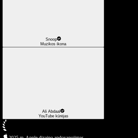
Snoop
Muzikos ikona
Ali Abdaal
YouTube kūrėjas
2025 m. Apple dizaino apdovanojimas