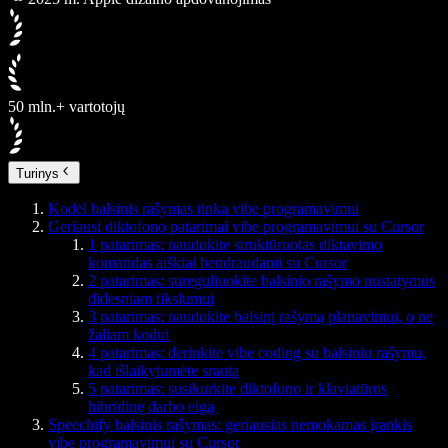
50 mln.+ vartotojų
Turinys
Kodėl balsinis rašymas tinka vibe programavimui
Geriausi diktofono patarimai vibe programavimui su Cursor
1 patarimas: naudokite struktūruotas diktavimo
komandas aiškiai bendraudami su Cursor
2 patarimas: sureguliuokite balsinio rašymo nustatymus
didesniam tikslumui
3 patarimas: naudokite balsinį rašymą planavimui, o ne
žaliam kodui
4 patarimas: derinkite vibe coding su balsiniu rašymu,
kad išlaikytumėte srautą
5 patarimas: susikurkite diktofono ir klaviatūros
hibridinę darbo eigą
Speechify balsinis rašymas: geriausias nemokamas įrankis
vibe programavimui su Cursor