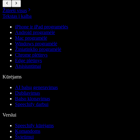
Žiūrėti visus
Tekstas į kalbą
iPhone ir iPad programėlės
Android programėlė
Mac programėlė
Windows programėlė
Žiniatinklio programėlė
Chrome plėtinys
Edge plėtinys
Atsisiuntimai
Kūrėjams
AI balsų generavimas
Dubliavimas
Balso klonavimas
Speechify darbui
Verslui
Speechify kūrėjams
Komandoms
Švietimui