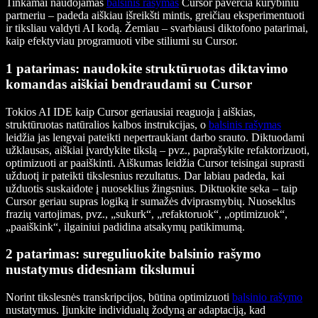
Tinkamai naudojamas
balsinis rašymas
Cursor paverčia kūrybiniu
partneriu – padeda aiškiau išreikšti mintis, greičiau eksperimentuoti
ir tiksliau valdyti AI kodą. Žemiau – svarbiausi diktofono patarimai,
kaip efektyviau programuoti vibe stiliumi su Cursor.
1 patarimas: naudokite struktūruotas diktavimo
komandas aiškiai bendraudami su Cursor
Tokios AI IDE kaip Cursor geriausiai reaguoja į aiškias,
struktūruotas natūralios kalbos instrukcijas, o
balsinis rašymas
leidžia jas lengvai pateikti nepertraukiant darbo srauto. Diktuodami
užklausas, aiškiai įvardykite tikslą – pvz., paprašykite refaktorizuoti,
optimizuoti ar paaiškinti. Aiškumas leidžia Cursor teisingai suprasti
užduotį ir pateikti tikslesnius rezultatus. Dar labiau padeda, kai
užduotis suskaidote į nuoseklius žingsnius. Diktuokite seka – taip
Cursor geriau supras logiką ir sumažės dviprasmybių. Nuoseklus
frazių vartojimas, pvz., „sukurk“, „refaktoruok“, „optimizuok“,
„paaiškink“, ilgainiui padidina atsakymų patikimumą.
2 patarimas: sureguliuokite balsinio rašymo
nustatymus didesniam tikslumui
Norint tikslesnės transkripcijos, būtina optimizuoti
balsinio rašymo
nustatymus. Įjunkite individualų žodyną ar adaptaciją, kad