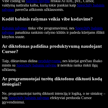
Vibe coding su
balsiniu rašymu
reiškia AI IDE, pvz., Cursor,
valdymą natūralia kalba, kurią tokie įrankiai kaip
Speechify balsinis
rašymas
paverčia aiškiomis užklausomis.
Kodėl balsinis rašymas veikia vibe kodavime?
Balsinis rašymas
tinka vibe programavimui, nes
Speechify balsinis
rašymas
panaikina rankinio rašymo kliūtis ir padeda kūrėjams išlikti
kūrybos sraute.
Ar diktofonas padidina produktyvumą naudojant
Cursor?
Taip, diktavimas didina
produktyvumą
, nes kūrėjai greičiau išsako
mintis su
Speechify balsiniu rašymu
ir nereikia ranka rinkti ilgų
užklausų.
Ar programuotojai turėtų diktofonu diktuoti kodą
tiesiogiai?
Ne, programuotojai turėtų diktuoti intenciją ir logiką, o ne sintaksę –
taip
Speechify balsinis rašymas
efektyviai perduoda Cursor
įgyvendinimui.