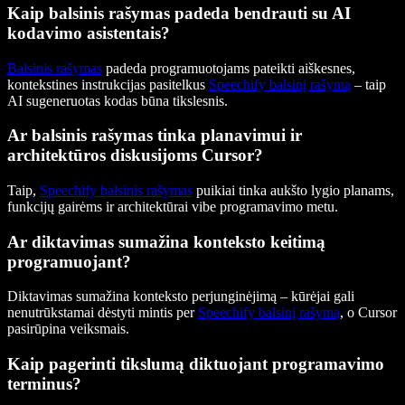
Kaip balsinis rašymas padeda bendrauti su AI
kodavimo asistentais?
Balsinis rašymas
padeda programuotojams pateikti aiškesnes,
kontekstines instrukcijas pasitelkus
Speechify balsinį rašymą
– taip
AI sugeneruotas kodas būna tikslesnis.
Ar balsinis rašymas tinka planavimui ir
architektūros diskusijoms Cursor?
Taip,
Speechify balsinis rašymas
puikiai tinka aukšto lygio planams,
funkcijų gairėms ir architektūrai vibe programavimo metu.
Ar diktavimas sumažina konteksto keitimą
programuojant?
Diktavimas sumažina konteksto perjunginėjimą – kūrėjai gali
nenutrūkstamai dėstyti mintis per
Speechify balsinį rašymą
, o Cursor
pasirūpina veiksmais.
Kaip pagerinti tikslumą diktuojant programavimo
terminus?