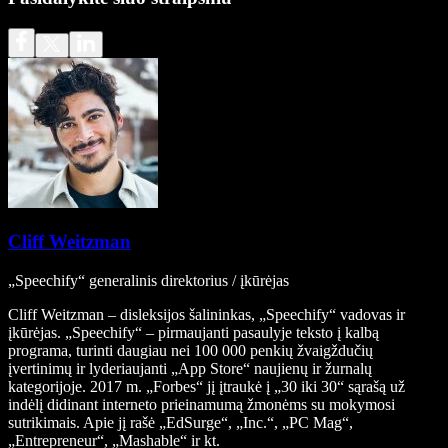
Cliff Weitzman
„Speechify“ generalinis direktorius / įkūrėjas
Cliff Weitzman – disleksijos šalininkas, „Speechify“ vadovas ir
įkūrėjas. „Speechify“ – pirmaujanti pasaulyje teksto į kalbą
programa, turinti daugiau nei 100 000 penkių žvaigždučių
įvertinimų ir lyderiaujanti „App Store“ naujienų ir žurnalų
kategorijoje. 2017 m. „Forbes“ jį įtraukė į „30 iki 30“ sąrašą už
indėlį didinant interneto prieinamumą žmonėms su mokymosi
sutrikimais. Apie jį rašė „EdSurge“, „Inc.“, „PC Mag“,
„Entrepreneur“, „Mashable“ ir kt.