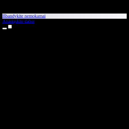
Išbandykite nemokamai
Atsisiųskite dabar
Produktai
Teksto skaitymas balsu
iPhone ir iPad programėlės
Android programėlė
Chrome plėtinys
Edge plėtinys
Interneto programėlė
Mac programėlė
Windows programėlė