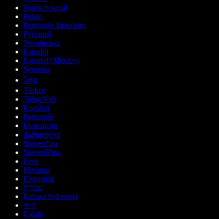
Norsk bokmål
Polski
Português Brasileiro
Русский
Українська
Español
Español (México)
Svenska
ไทย
Türkçe
Tiếng Việt
Română
Português
Български
ქართული
Slovenčina
Slovenščina
Eesti
Hrvatski
Ελληνικά
עברית
Bahasa Indonesia
বাংলা
Català