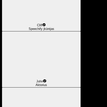
Cliff
Speechify įkūrėjas
John
Aktorius