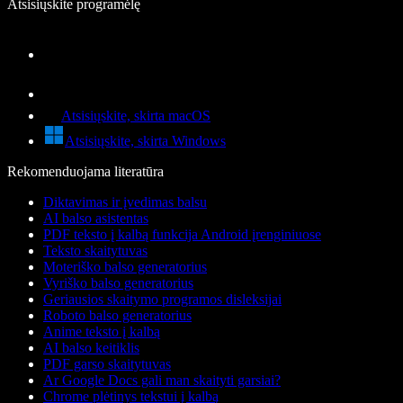
Atsisiųskite programėlę
Atsisiųskite, skirta macOS
Atsisiųskite, skirta Windows
Rekomenduojama literatūra
Diktavimas ir įvedimas balsu
AI balso asistentas
PDF teksto į kalbą funkcija Android įrenginiuose
Teksto skaitytuvas
Moteriško balso generatorius
Vyriško balso generatorius
Geriausios skaitymo programos disleksijai
Roboto balso generatorius
Anime teksto į kalbą
AI balso keitiklis
PDF garso skaitytuvas
Ar Google Docs gali man skaityti garsiai?
Chrome plėtinys tekstui į kalbą