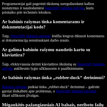
Programuotojai gali pagerinti tikslumą sureguliuodami kalbos
nustatymus ir naudodamiesi
Speechify balsiniu rašymu
, kuris
prisitaiko prie techninės leksikos.
Ar balsinis rašymas tinka komentarams ir
dokumentacijai kode?
Taip,
Speechify balsinis rašymas
leidžia lengvai diktuoti komentarus
ar dokumentaciją nenutraukiant darbo srauto.
Ar galima balsiniu rašymu naudotis kartu su
klaviatūra?
Taip, efektyviausia derinti klaviatūros tikslumą su
Speechify balsiniu
rašymu
aukštesnio lygio užklausoms ir paaiškinimams.
Ar balsinis rašymas tinka „rubber-duck“ derinimui?
Balsinis rašymas
puikiai tinka „rubber-duck“ derinimui – galėsite
garsiai išsikalbėti apie problemas, o
Speechify balsinis rašymas
iškart užfiksuos įžvalgas.
Mėgaukitės pažangiausiais AI balsais, neribotu failų