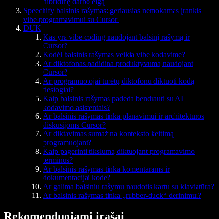
hibridinę darbo eigą
Speechify balsinis rašymas: geriausias nemokamas įrankis
vibe programavimui su Cursor
DUK
Kas yra vibe coding naudojant balsinį rašymą ir
Cursor?
Kodėl balsinis rašymas veikia vibe kodavime?
Ar diktofonas padidina produktyvumą naudojant
Cursor?
Ar programuotojai turėtų diktofonu diktuoti kodą
tiesiogiai?
Kaip balsinis rašymas padeda bendrauti su AI
kodavimo asistentais?
Ar balsinis rašymas tinka planavimui ir architektūros
diskusijoms Cursor?
Ar diktavimas sumažina konteksto keitimą
programuojant?
Kaip pagerinti tikslumą diktuojant programavimo
terminus?
Ar balsinis rašymas tinka komentarams ir
dokumentacijai kode?
Ar galima balsiniu rašymu naudotis kartu su klaviatūra?
Ar balsinis rašymas tinka „rubber-duck“ derinimui?
Rekomenduojami įrašai