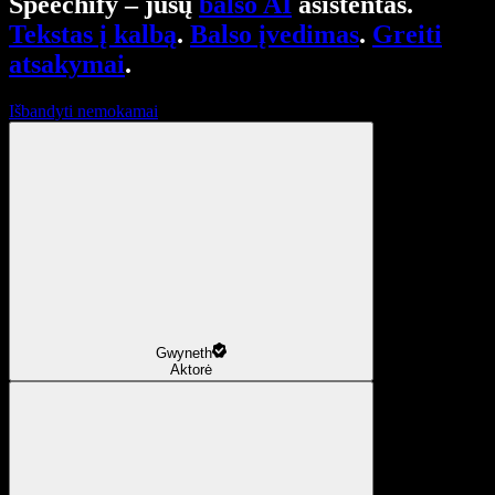
Speechify – jūsų
balso AI
asistentas.
Tekstas į kalbą
.
Balso įvedimas
.
Greiti
atsakymai
.
Išbandyti nemokamai
Gwyneth
Aktorė