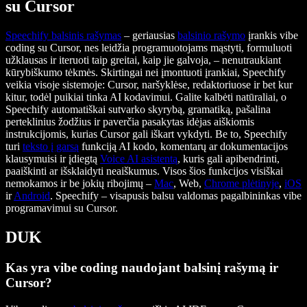
su Cursor
Speechify balsinis rašymas
– geriausias
balsinio rašymo
įrankis vibe
coding su Cursor, nes leidžia programuotojams mąstyti, formuluoti
užklausas ir iteruoti taip greitai, kaip jie galvoja, – nenutraukiant
kūrybiškumo tėkmės. Skirtingai nei įmontuoti įrankiai, Speechify
veikia visoje sistemoje: Cursor, naršyklėse, redaktoriuose ir bet kur
kitur, todėl puikiai tinka AI kodavimui. Galite kalbėti natūraliai, o
Speechify automatiškai sutvarko skyrybą, gramatiką, pašalina
perteklinius žodžius ir paverčia pasakytas idėjas aiškiomis
instrukcijomis, kurias Cursor gali iškart vykdyti. Be to, Speechify
turi
teksto į garsą
funkciją AI kodo, komentarų ar dokumentacijos
klausymuisi ir įdiegtą
Voice AI asistentą
, kuris gali apibendrinti,
paaiškinti ar išsklaidyti neaiškumus. Visos šios funkcijos visiškai
nemokamos ir be jokių ribojimų –
Mac
, Web,
Chrome plėtinyje
,
iOS
ir
Android
. Speechify – visapusis balsu valdomas pagalbininkas vibe
programavimui su Cursor.
DUK
Kas yra vibe coding naudojant balsinį rašymą ir
Cursor?