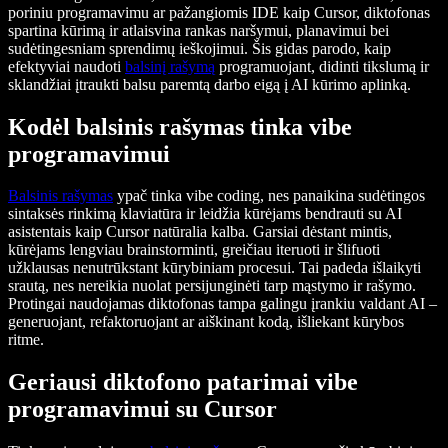
poriniu programavimu ar pažangiomis IDE kaip Cursor, diktofonas
spartina kūrimą ir atlaisvina rankas naršymui, planavimui bei
sudėtingesniam sprendimų ieškojimui. Šis gidas parodo, kaip
efektyviai naudoti
balsinį rašymą
programuojant, didinti tikslumą ir
sklandžiai įtraukti balsu paremtą darbo eigą į AI kūrimo aplinką.
Kodėl balsinis rašymas tinka vibe
programavimui
Balsinis rašymas
ypač tinka vibe coding, nes panaikina sudėtingos
sintaksės rinkimą klaviatūra ir leidžia kūrėjams bendrauti su AI
asistentais kaip Cursor natūralia kalba. Garsiai dėstant mintis,
kūrėjams lengviau brainstorminti, greičiau iteruoti ir šlifuoti
užklausas nenutrūkstant kūrybiniam procesui. Tai padeda išlaikyti
srautą, nes nereikia nuolat persijunginėti tarp mąstymo ir rašymo.
Protingai naudojamas diktofonas tampa galingu įrankiu valdant AI –
generuojant, refaktoruojant ar aiškinant kodą, išliekant kūrybos
ritme.
Geriausi diktofono patarimai
vibe
programavimui su Cursor