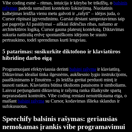
Vibe coding esmė – ritmas, intuicija ir kūryba be trikdžių, o
balsinis
rašymas
padeda sumažinti konteksto šokinėjimą. Nuolatinis
kalbėjimas leidžia vienu metu galvoti ir „rašyti“ – idėjos juda, o
Cursor rūpinasi įgyvendinimu. Garsiai dėstant samprotavimus taip
pat pagerėja AI pasiūlymai – aiškiai išdėsčius ribas, našumo ar
architektūros logiką, Cursor gauna platesnį kontekstą. Diktavimas
sukuria natūralią erdvę spontaniškoms idėjoms be srauto
pertraukimo, todėl sprendimus kurti lengviau.
5 patarimas: susikurkite diktofono ir klaviatūros
hibridinę darbo eigą
Programuojant efektyviausia derinti
balsinį rašymą
ir klaviatūrą.
Diktavimas idealiai tinka ilgesnėms, aukštesnio lygio instrukcijoms,
paaiškinimams ir žinutėms – jis leidžia greitai perduoti mintį ir
tausoti rankas. Klaviatūra būtina tikslioms pataisoms ir simboliams.
Laisvai perjungdami diktavimą ir rašymą ranka išlaikysite spartą
neprarasdami kontrolės. Vibe coding remiasi nenutrūkstama eiga, o
maišant
balsinį rašymą
su Cursor, kodavimas išlieka sklandus ir
sufokusuotas.
Speechify balsinis rašymas: geriausias
nemokamas įrankis vibe programavimui