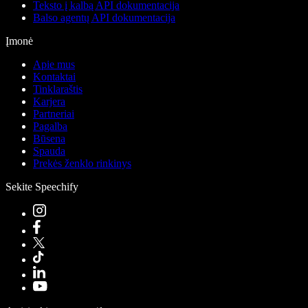
Teksto į kalbą API dokumentacija
Balso agentų API dokumentacija
Įmonė
Apie mus
Kontaktai
Tinklaraštis
Karjera
Partneriai
Pagalba
Būsena
Spauda
Prekės ženklo rinkinys
Sekite Speechify