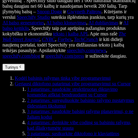
gyvenimą“. Speechify siūlo daugiau nei 1 000 natūraliai skambančių
balsų daugiau nei 60 kalbų ir naudojamas beveik 200 šalių. Tarp
įžymybių balsų –
Snoop Dogg
ir
Gwyneth Paltrow
. Kūrėjams ir
verslui
Speechify Studio
suteikia išplėstinius įrankius, tarp kurių yra
AI balso generatorius
,
AI balso klonavimas
,
AI dubliavimas
ir
AI
balso keitiklis
. Speechify taip pat aprūpina pažangius produktus
kokybišku ir ekonomišku
teksto į kalbą API
. Apie mus rašė
The
Wall Street Journal
,
CNBC
,
Forbes
,
TechCrunch
ir kiti didieji
naujienų portalai, todėl Speechify yra didžiausias teksto į kalbą
teikėjas pasaulyje. Apsilankykite
speechify.com/news
,
speechify.com/blog
ir
speechify.com/press
ir sužinokite daugiau.
Turinys
Kodėl balsinis rašymas tinka vibe programavimui
Geriausi diktofono patarimai vibe programavimui su Cursor
1 patarimas: naudokite struktūruotas diktavimo
komandas aiškiai bendraudami su Cursor
2 patarimas: sureguliuokite balsinio rašymo nustatymus
didesniam tikslumui
3 patarimas: naudokite balsinį rašymą planavimui, o ne
žaliam kodui
4 patarimas: derinkite vibe coding su balsiniu rašymu,
kad išlaikytumėte srautą
5 patarimas: susikurkite diktofono ir klaviatūros