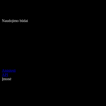
Naudojimo būdai
Atsisiųsti
API
Įmonė