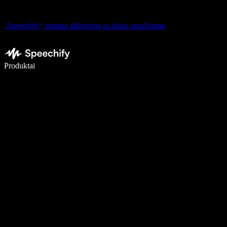
„Speechify“ pristato diktofoną su balso atpažinimu
Rašykite 5× greičiau naudodami diktavimą balsu
Produktai
Sužinokite daugiau