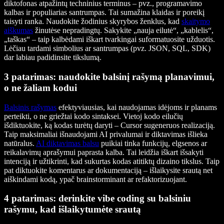
diktofonas atpažintų techninius terminus – pvz., programavimo
kalbas ir populiarias santrumpas. Tai sumažina klaidas ir poreikį
taisyti ranka. Naudokite žodinius skyrybos ženklus, kad
skaitymo
aiškumas
žinutėse nepradingtų. Sakykite „nauja eilutė“, „kablelis“,
„taškas“ – taip kalbėdami iškart tvarkingai suformatuosite užduotis.
Lėčiau tardami simbolius ar santrumpas (pvz. JSON, SQL, SDK)
dar labiau padidinsite tikslumą.
3 patarimas: naudokite balsinį rašymą planavimui,
o ne žaliam kodui
Balsinis rašymas
efektyviausias, kai naudojamas idėjoms ir planams
perteikti, o ne griežtai kodo sintaksei. Vietoj kodo eilučių
išdiktuokite, ką kodas turėtų daryti – Cursor sugeneruos realizaciją.
Taip maksimaliai išnaudojami AI privalumai ir diktavimas išlieka
natūralus.
AI diktavimas balsu
puikiai tinka funkcijų, elgsenos ar
reikalavimų aprašymui paprasta kalba. Tai leidžia iškart išsakyti
intenciją ir užtikrinti, kad sukurtas kodas atitiktų dizaino tikslus. Taip
pat diktuokite komentarus ar dokumentaciją – išlaikysite srautą net
aiškindami kodą, ypač brainstorminant ar refaktorizuojant.
4 patarimas: derinkite vibe coding su balsiniu
rašymu, kad išlaikytumėte srautą