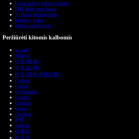
Hindi kalbos tekstas į kalbą
PDF skaitymas balsu
AI balsų generavimas
Tekstas į balsą
Teksto skaitytuvas
Peržiūrėti kitomis kalbomis
العربية
Magyar
中文 (简体)
中文 (台灣)
中文 (简体 中国大陆)
Čeština
Dansk
Nederlands
English
Français
Suomi
Deutsch
हिन्दी
Italiano
日本語
한국어