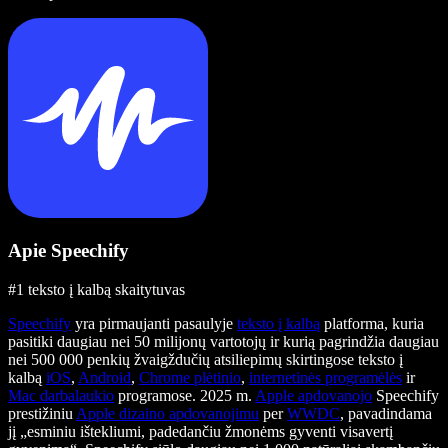
Apie Speechify
#1 teksto į kalbą skaitytuvas
Speechify
yra pirmaujanti pasaulyje
teksto į kalbą
platforma, kuria
pasitiki daugiau nei 50 milijonų vartotojų ir kurią pagrindžia daugiau
nei 500 000 penkių žvaigždučių atsiliepimų skirtingose teksto į
kalbą
iOS
,
Android
,
Chrome plėtinio
,
internetinės programėlės
ir
Mac darbalaukio
programose. 2025 m.
Apple apdovanojo
Speechify
prestižiniu
Apple dizaino apdovanojimu
per
WWDC
, pavadindama
jį „esminiu ištekliumi, padedančiu žmonėms gyventi visavertį