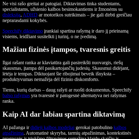
Ne visi rašo greitai ar patogiai. Diktavimas tinka studentams,
specialistams, užsienio kalbos besimokantiems ir žmonėms su
disleksija
,
ADHD
ar motorikos sutrikimais – jie gali dirbti greičiau
neprarasdami kokybės.
Speechify diktavimo
įrankiai spartina rašymą ir daro jį prieinamą
visiems, leidžiant susitelkti į turinį, o ne įvedimą.
Mažiau fizinės įtampos, tvaresnis greitis
Ilgai rašant ranka ar klaviatūra gali pasireikšti nuovargis, riešų
skausmas, įtampa dėl pasikartojančių judesių. Skausmui didėjant,
lėtėja ir tempas. Diktuojant šie ribojimai beveik išnyksta –
produktyvumas nemažėja dėl fizinio diskomforto.
Tiems, kurių darbas – daug rašyti ar ruošti dokumentus, Speechify
balso rašymas
yra tvaresnė ir patogesnė alternatyva nei rašymas
ranka.
Kaip AI dar labiau spartina diktavimą
AI pažanga ir
didieji kalbos modeliai
gerokai patobulino
kalbos
atpažinimą
. Automatinė skyryba, tarmių atpažinimas, kontekstinės
prognozės ir triukšmo filtravimas sumažina klaidų skaičių ir