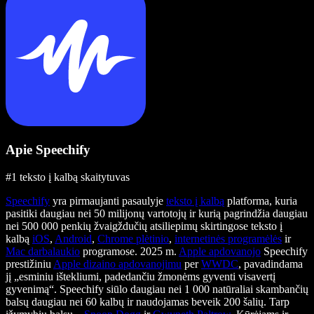
Apie Speechify
#1 teksto į kalbą skaitytuvas
Speechify
yra pirmaujanti pasaulyje
teksto į kalbą
platforma, kuria
pasitiki daugiau nei 50 milijonų vartotojų ir kurią pagrindžia daugiau
nei 500 000 penkių žvaigždučių atsiliepimų skirtingose teksto į
kalbą
iOS
,
Android
,
Chrome plėtinio
,
internetinės programėlės
ir
Mac darbalaukio
programose. 2025 m.
Apple apdovanojo
Speechify
prestižiniu
Apple dizaino apdovanojimu
per
WWDC
, pavadindama
jį „esminiu ištekliumi, padedančiu žmonėms gyventi visavertį
gyvenimą“. Speechify siūlo daugiau nei 1 000 natūraliai skambančių
balsų daugiau nei 60 kalbų ir naudojamas beveik 200 šalių. Tarp