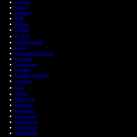
Français
Suomi
Deutsch
हिन्दी
Italiano
日本語
한국어
Norsk bokmål
Polski
Português Brasileiro
Русский
Українська
Español
Español (México)
Svenska
ไทย
Türkçe
Tiếng Việt
Română
Português
Български
ქართული
Slovenčina
Slovenščina