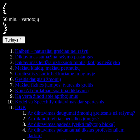
50 mln.+ vartotojų
Turinys
Kalbėti – natūraliai greičiau nei rašyti
Diktavimas sumažina rašymo pastangas
Diktavimas leidžia užfiksuoti mintis, kol jos neišnyko
Mažiau klaidų, mažiau pertraukų
Greitesnis visur ir bet kuriame įrenginyje
Greitis daugiau žmonių
Mažiau fizinės įtampos, tvaresnis greitis
Kaip AI dar labiau spartina diktavimą
Ką verta žinoti apie apribojimus
Kodėl su Speechify diktavimas dar spartesnis
DUK
Ar diktavimas daugumai žmonių greitesnis už rašymą?
Ar diktuoti reikia specialios įrangos?
Ar diktavimas padeda įveikti rašytojo bloką?
Ar diktavimas pakankamai tikslus profesionaliam
darbui?