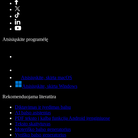
Atsisiųskite programėlę
Atsisiųskite, skirta macOS
Atsisiųskite, skirta Windows
Rekomenduojama literatūra
Diktavimas ir įvedimas balsu
AI balso asistentas
PDF teksto į kalbą funkcija Android įrenginiuose
Teksto skaitytuvas
Moteriško balso generatorius
Vyriško balso generatorius