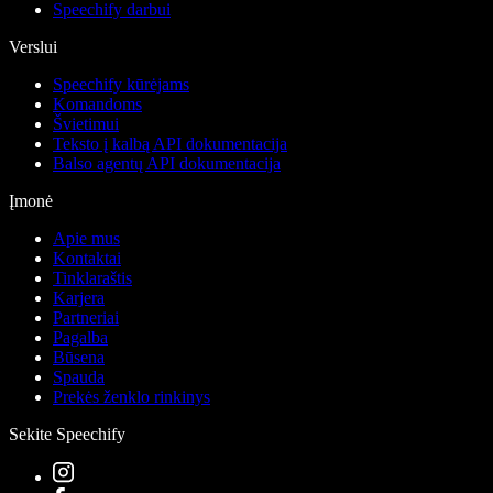
Speechify darbui
Verslui
Speechify kūrėjams
Komandoms
Švietimui
Teksto į kalbą API dokumentacija
Balso agentų API dokumentacija
Įmonė
Apie mus
Kontaktai
Tinklaraštis
Karjera
Partneriai
Pagalba
Būsena
Spauda
Prekės ženklo rinkinys
Sekite Speechify