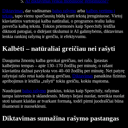
Ar diktavimas veikia mobiliuose įrenginiuose?
Diktavimas
, dar vadinamas
balso rašymu
arba
kalbos vertimu į
tekstą
, tapo vienu sparčiausių būdų kurti tekstą įrenginiuose. Vietoj
klaviatūros vartotojai kalba natūraliai, o programos realiu laiku
paverčia kalbą tekstu. Tokios priemonės kaip Speechify leidžia
diktuoti patogiai, o didėjant tikslumui ir AI galimybėms, diktavimas
lenkia rankinį rašymą ir greičiu, ir efektyvumu.
Kalbėti – natūraliai greičiau nei rašyti
Dauguma žmonių kalba gerokai greičiau, nei rašo. Įprastas
kalbėjimo tempas – apie 130–170 žodžių per minutę, o rašant
klaviatūra dažnai pavyksta vos 40–60 žodžių per minutę. Net patyrę
rašytojai rašo retai kada daug greičiau.
Diktavimas
panaikina fizinius
apribojimus ir leidžia „rašyti“ tokiu greičiu, kokiu mąstoma.
Naudojant
balso rašymo
įrankius, tokius kaip Speechify, rašymas
tampa laisvesnis ir sklandesnis. Mintys liejasi nuolat, nereikia nuolat
stoti taisant klaidas ar tvarkant formatą, todėl pirmi juodraščiai būna
išsamesni ir nuoseklesni.
Diktavimas sumažina rašymo pastangas