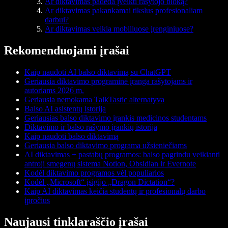
Ar diktavimas padeda įveikti rašytojo bloką?
Ar diktavimas pakankamai tikslus profesionaliam
darbui?
Ar diktavimas veikia mobiliuose įrenginiuose?
Rekomenduojami įrašai
Kaip naudoti AI balso diktavimą su ChatGPT
Geriausia diktavimo programinė įranga rašytojams ir
autoriams 2026 m.
Geriausia nemokama TalkTastic alternatyva
Balso AI asistentų istorija
Geriausias balso diktavimo įrankis medicinos studentams
Diktavimo ir balso rašymo įrankių istorija
Kaip naudoti balso diktavimą
Geriausia balso diktavimo programa užsieniečiams
AI diktavimas + pastabų programos: balso pagrindu veikianti
antroji smegenų sistema Notion, Obsidian ir Evernote
Kodėl diktavimo programos vėl populiarios
Kodėl „Microsoft“ įsigijo „Dragon Dictation“?
Kaip AI diktavimas keičia studentų ir profesionalų darbo
įpročius
Naujausi tinklaraščio įrašai