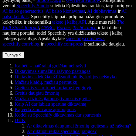
įžymybių balsų –
Snoop Dogg
ir
Gwyneth Paltrow
. Kūrėjams ir
verslui
Speechify Studio
suteikia išplėstinius įrankius, tarp kurių yra
AI balso generatorius
,
AI balso klonavimas
,
AI dubliavimas
ir
AI
balso keitiklis
. Speechify taip pat aprūpina pažangius produktus
kokybišku ir ekonomišku
teksto į kalbą API
. Apie mus rašė
The
Wall Street Journal
,
CNBC
,
Forbes
,
TechCrunch
ir kiti didieji
naujienų portalai, todėl Speechify yra didžiausias teksto į kalbą
teikėjas pasaulyje. Apsilankykite
speechify.com/news
,
speechify.com/blog
ir
speechify.com/press
ir sužinokite daugiau.
Turinys
Kalbėti – natūraliai greičiau nei rašyti
Diktavimas sumažina rašymo pastangas
Diktavimas leidžia užfiksuoti mintis, kol jos neišnyko
Mažiau klaidų, mažiau pertraukų
Greitesnis visur ir bet kuriame įrenginyje
Greitis daugiau žmonių
Mažiau fizinės įtampos, tvaresnis greitis
Kaip AI dar labiau spartina diktavimą
Ką verta žinoti apie apribojimus
Kodėl su Speechify diktavimas dar spartesnis
DUK
Ar diktavimas daugumai žmonių greitesnis už rašymą?
Ar diktuoti reikia specialios įrangos?