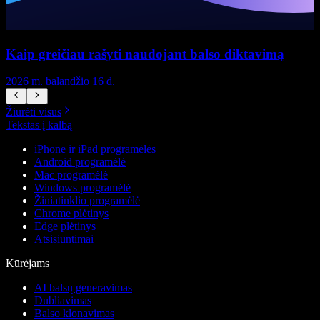
Kaip greičiau rašyti naudojant balso diktavimą
2026 m. balandžio 16 d.
2
Žiūrėti visus
Tekstas į kalbą
iPhone ir iPad programėlės
Android programėlė
Mac programėlė
Windows programėlė
Žiniatinklio programėlė
Chrome plėtinys
Edge plėtinys
Atsisiuntimai
Kūrėjams
AI balsų generavimas
Dubliavimas
Balso klonavimas