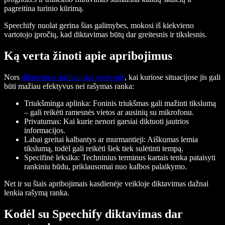
pagreitina turinio kūrimą.
Speechify nuolat gerina šias galimybes, mokosi iš kiekvieno
vartotojo įpročių, kad diktavimas būtų dar greitesnis ir tikslesnis.
Ką verta žinoti apie apribojimus
Nors
diktavimas dažniausiai greitesnis
, kai kuriose situacijose jis gali
būti mažiau efektyvus nei rašymas ranka:
Triukšminga aplinka:
Foninis triukšmas gali mažinti tikslumą
– gali reikėti ramesnės vietos ar ausinių su mikrofonu.
Privatumas:
Kai kurie nenori garsiai diktuoti jautrios
informacijos.
Labai greitai kalbantys ar murmantieji:
Aiškumas lemia
tikslumą, todėl gali reikėti šiek tiek sulėtinti tempą.
Specifinė leksika:
Techninius terminus kartais tenka pataisyti
rankiniu būdu, priklausomai nuo kalbos palaikymo.
Net ir su šiais apribojimais kasdienėje veikloje diktavimas dažnai
lenkia rašymą ranka.
Kodėl su Speechify diktavimas dar