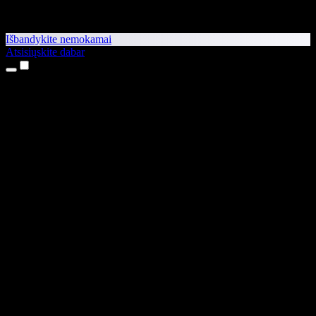
Išbandykite nemokamai
Atsisiųskite dabar
Produktai
Teksto skaitymas balsu
iPhone ir iPad programėlės
Android programėlė
Chrome plėtinys
Edge plėtinys
Interneto programėlė
Mac programėlė
Windows programėlė