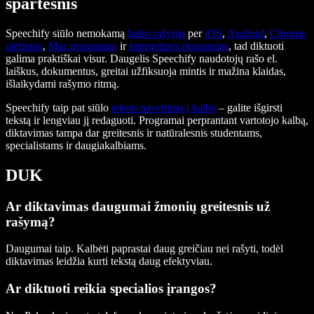
spartesnis
Speechify siūlo nemokamą
balso rašymą
per
iOS
,
Android
,
Chrome
plėtinius
,
Mac programas
ir
internetines programas
, tad diktuoti
galima praktiškai visur. Daugelis Speechify naudotojų rašo el.
laiškus, dokumentus, greitai užfiksuoja mintis ir mažina klaidas,
išlaikydami rašymo ritmą.
Speechify taip pat siūlo
teksto pavertimą į kalbą
– galite išgirsti
tekstą ir lengviau jį redaguoti. Programai perprantant vartotojo kalbą,
diktavimas tampa dar greitesnis ir natūralesnis studentams,
specialistams ir daugiakalbiams.
DUK
Ar diktavimas daugumai žmonių greitesnis už
rašymą?
Daugumai taip. Kalbėti paprastai daug greičiau nei rašyti, todėl
diktavimas leidžia kurti tekstą daug efektyviau.
Ar diktuoti reikia specialios įrangos?