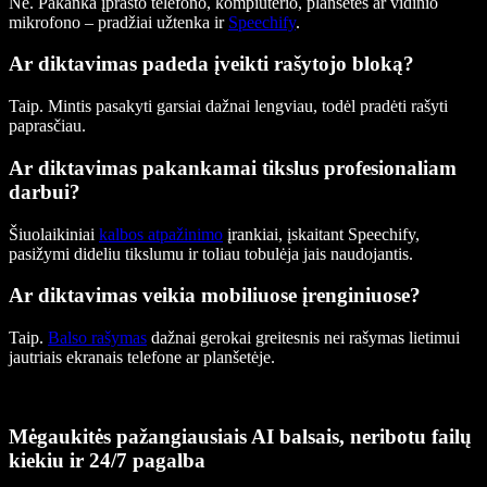
Ne. Pakanka įprasto telefono, kompiuterio, planšetės ar vidinio
mikrofono – pradžiai užtenka ir
Speechify
.
Ar diktavimas padeda įveikti rašytojo bloką?
Taip. Mintis pasakyti garsiai dažnai lengviau, todėl pradėti rašyti
paprasčiau.
Ar diktavimas pakankamai tikslus profesionaliam
darbui?
Šiuolaikiniai
kalbos atpažinimo
įrankiai, įskaitant Speechify,
pasižymi dideliu tikslumu ir toliau tobulėja jais naudojantis.
Ar diktavimas veikia mobiliuose įrenginiuose?
Taip.
Balso rašymas
dažnai gerokai greitesnis nei rašymas lietimui
jautriais ekranais telefone ar planšetėje.
Mėgaukitės pažangiausiais AI balsais, neribotu failų
kiekiu ir 24/7 pagalba