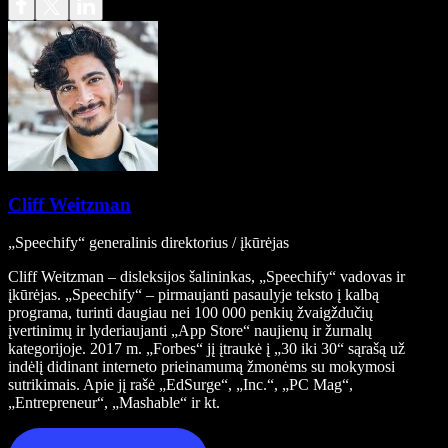
Cliff Weitzman
„Speechify“ generalinis direktorius / įkūrėjas
Cliff Weitzman – disleksijos šalininkas, „Speechify“ vadovas ir
įkūrėjas. „Speechify“ – pirmaujanti pasaulyje teksto į kalbą
programa, turinti daugiau nei 100 000 penkių žvaigždučių
įvertinimų ir lyderiaujanti „App Store“ naujienų ir žurnalų
kategorijoje. 2017 m. „Forbes“ jį įtraukė į „30 iki 30“ sąrašą už
indėlį didinant interneto prieinamumą žmonėms su mokymosi
sutrikimais. Apie jį rašė „EdSurge“, „Inc.“, „PC Mag“,
„Entrepreneur“, „Mashable“ ir kt.