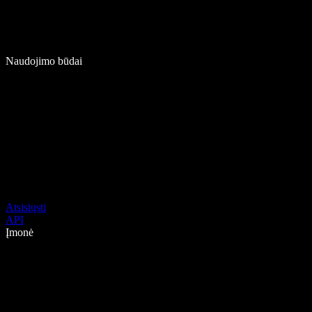
Naudojimo būdai
Atsisiųsti
API
Įmonė