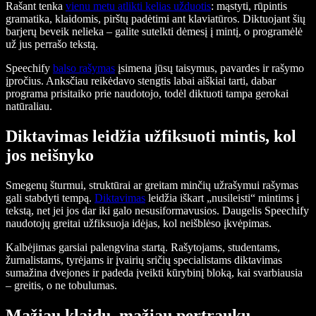
Rašant tenka
vienu metu atlikti kelias užduotis
: mąstyti, rūpintis
gramatika, klaidomis, pirštų padėtimi ant klaviatūros. Diktuojant šių
barjerų beveik nelieka – galite sutelkti dėmesį į mintį, o programėlė
už jus perrašo tekstą.
Speechify
balso rašymas
įsimena jūsų taisymus, pavardes ir rašymo
įpročius. Anksčiau reikėdavo stengtis labai aiškiai tarti, dabar
programa prisitaiko prie naudotojo, todėl diktuoti tampa gerokai
natūraliau.
Diktavimas leidžia užfiksuoti mintis, kol
jos neišnyko
Smegenų šturmui, struktūrai ar greitam minčių užrašymui rašymas
gali stabdyti tempą.
Diktavimas
leidžia iškart „nusileisti“ mintims į
tekstą, net jei jos dar iki galo nesusiformavusios. Daugelis Speechify
naudotojų greitai užfiksuoja idėjas, kol neišblėso įkvėpimas.
Kalbėjimas garsiai palengvina startą. Rašytojams, studentams,
žurnalistams, tyrėjams ir įvairių sričių specialistams diktavimas
sumažina dvejones ir padeda įveikti kūrybinį bloką, kai svarbiausia
– greitis, o ne tobulumas.
Mažiau klaidų, mažiau pertraukų