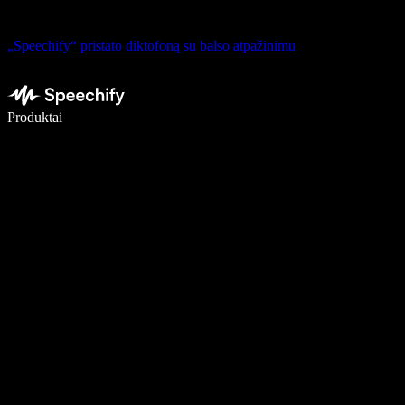
„Speechify“ pristato diktofoną su balso atpažinimu
Rašykite 5× greičiau naudodami diktavimą balsu
Produktai
Sužinokite daugiau