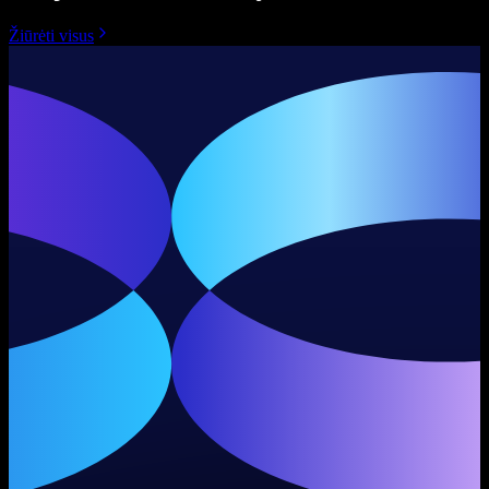
Žiūrėti visus