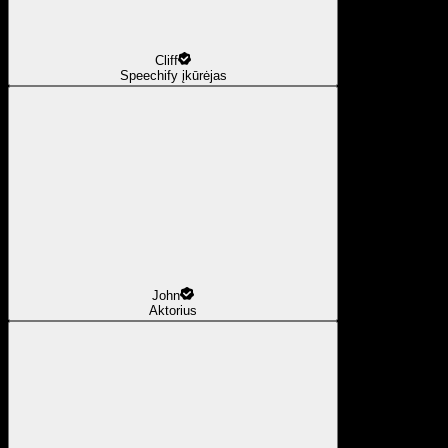
Cliff
Speechify įkūrėjas
John
Aktorius