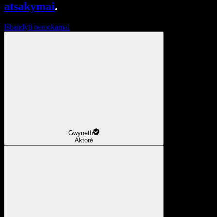
atsakymai
.
Išbandyti nemokamai
Gwyneth
Aktorė