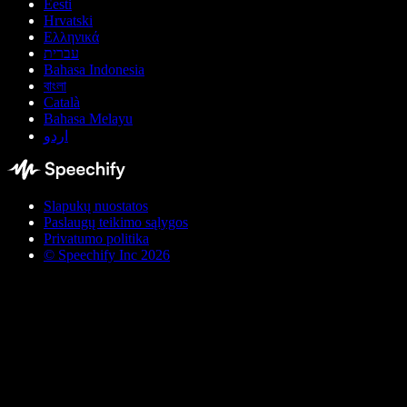
Eesti
Hrvatski
Ελληνικά
עברית
Bahasa Indonesia
বাংলা
Català
Bahasa Melayu
اردو
Slapukų nuostatos
Paslaugų teikimo sąlygos
Privatumo politika
© Speechify Inc 2026