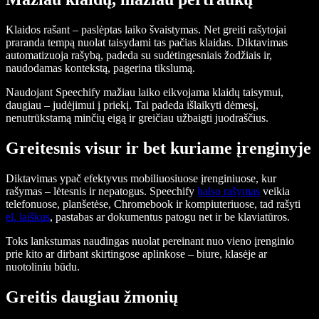
Klaidos rašant – paslėptas laiko švaistymas. Net greiti rašytojai
praranda tempą nuolat taisydami tas pačias klaidas. Diktavimas
automatizuoja rašybą, padeda su sudėtingesniais žodžiais ir,
naudodamas kontekstą, pagerina tikslumą.
Naudojant Speechify mažiau laiko eikvojama klaidų taisymui,
daugiau – judėjimui į priekį. Tai padeda išlaikyti dėmesį,
nenutrūkstamą minčių eigą ir greičiau užbaigti juodraščius.
Greitesnis visur ir bet kuriame įrenginyje
Diktavimas ypač efektyvus mobiliuosiuose įrenginiuose, kur
rašymas – lėtesnis ir nepatogus. Speechify
balso rašymas
veikia
telefonuose, planšetėse, Chromebook ir kompiuteriuose, tad rašyti
el. laiškus
, pastabas ar dokumentus patogu net ir be klaviatūros.
Toks lankstumas naudingas nuolat pereinant nuo vieno įrenginio
prie kito ar dirbant skirtingose aplinkose – biure, klasėje ar
nuotoliniu būdu.
Greitis daugiau žmonių