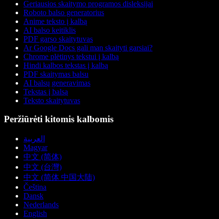
Geriausios skaitymo programos disleksijai
Roboto balso generatorius
Anime teksto į kalbą
AI balso keitiklis
PDF garso skaitytuvas
Ar Google Docs gali man skaityti garsiai?
Chrome plėtinys tekstui į kalbą
Hindi kalbos tekstas į kalbą
PDF skaitymas balsu
AI balsų generavimas
Tekstas į balsą
Teksto skaitytuvas
Peržiūrėti kitomis kalbomis
العربية
Magyar
中文 (简体)
中文 (台灣)
中文 (简体 中国大陆)
Čeština
Dansk
Nederlands
English