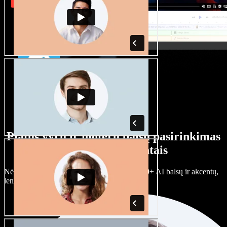
Platus vyrų ir moterų balsų pasirinkimas
su įvairiais akcentais
Nėra dviejų vienodų projektų. Rinkitės iš 100+ AI balsų ir akcentų,
lengvai juos prisitaikykite.