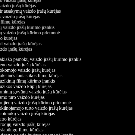
mo vaizdo įrašų kūrėjas
vaizdo įrašų kūrėjas
 ir atsakymų vaizdo įrašų kūrėjas
s vaizdo įrašų kūrėjas
 filmų kūrėjas
ų vaizdo įrašų kūrimo įrankis
nių vaizdo įrašų kūrimo priemonė
do kūrėjas
ul vaizdo įrašų kūrėjas
izdo įrašų kūrėjas
kiažo pamokų vaizdo įrašų kūrimo įrankis
no vaizdo įrašų kūrėjas
komojo vaizdo įrašų kūrėjas
slinės fantastikos filmų kūrėjas
zikinių filmų kūrimo įrankis
zikos vaizdo klipų kūrėjas
minių gyvūnų vaizdo įrašų kūrėjas
mo turo vaizdo kūrėjas
ujienų vaizdo įrašų kūrimo priemonė
ilnojamojo turto vaizdo įrašų kūrėjas
otraukų vaizdo įrašų kūrėjas
tro kūrėjas
odijų vaizdo įrašų kūrėjas
laptingų filmų kūrėjas