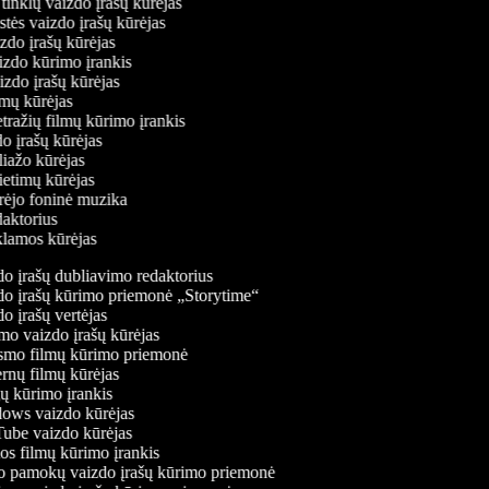
ų tinklų vaizdo įrašų kūrėjas
stės vaizdo įrašų kūrėjas
izdo įrašų kūrėjas
aizdo kūrimo įrankis
aizdo įrašų kūrėjas
filmų kūrėjas
tražių filmų kūrimo įrankis
do įrašų kūrėjas
oliažo kūrėjas
vietimų kūrėjas
ūrėjo foninė muzika
edaktorius
eklamos kūrėjas
o įrašų dubliavimo redaktorius
o įrašų kūrimo priemonė „Storytime“
 įrašų vertėjas
o vaizdo įrašų kūrėjas
mo filmų kūrimo priemonė
rnų filmų kūrėjas
 kūrimo įrankis
ws vaizdo kūrėjas
be vaizdo kūrėjas
s filmų kūrimo įrankis
 pamokų vaizdo įrašų kūrimo priemonė