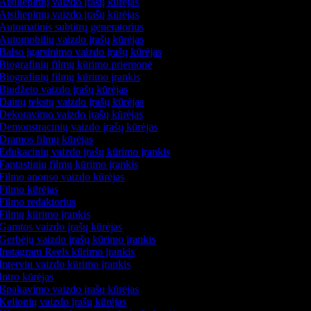
Atsiliepimų vaizdo įrašų kūrėjas
Atsiliepimų vaizdo įrašų kūrėjas
Automatinis subtitrų generatorius
Automobilių vaizdo įrašų kūrėjas
Balso įgarsinimo vaizdo įrašų kūrėjas
Biografinių filmų kūrimo priemonė
Biografinių filmų kūrimo įrankis
Biudžeto vaizdo įrašų kūrėjas
Dainų tekstų vaizdo įrašų kūrėjas
Dekoravimo vaizdo įrašų kūrėjas
Demonstracinių vaizdo įrašų kūrėjas
Dramos filmų kūrėjas
Edukacinių vaizdo įrašų kūrimo įrankis
Fantastinių filmų kūrimo įrankis
Filmo anonso vaizdo kūrėjas
Filmo kūrėjas
Filmo redaktorius
Filmų kūrimo įrankis
Gamtos vaizdo įrašų kūrėjas
Gerbėjų vaizdo įrašų kūrimo įrankis
Instagram Reels kūrimo įrankis
Interviu vaizdo kūrimo įrankis
Intro kūrėjas
Išpakavimo vaizdo įrašų kūrėjas
Kelionių vaizdo įrašų kūrėjas