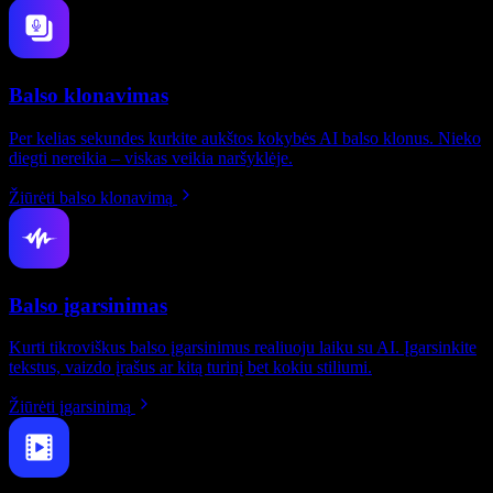
Balso klonavimas
Per kelias sekundes kurkite aukštos kokybės AI balso klonus. Nieko
diegti nereikia – viskas veikia naršyklėje.
Žiūrėti balso klonavimą
Balso įgarsinimas
Kurti tikroviškus balso įgarsinimus realiuoju laiku su AI. Įgarsinkite
tekstus, vaizdo įrašus ar kitą turinį bet kokiu stiliumi.
Žiūrėti įgarsinimą