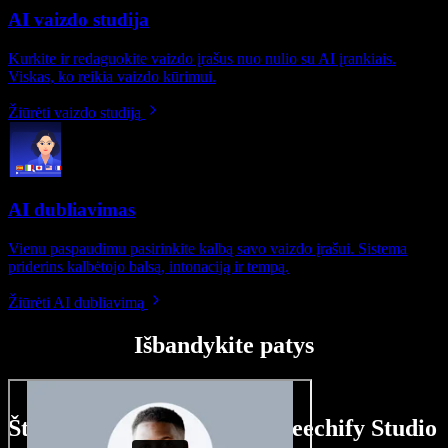
AI vaizdo studija
Kurkite ir redaguokite vaizdo įrašus nuo nulio su AI įrankiais.
Viskas, ko reikia vaizdo kūrimui.
Žiūrėti vaizdo studiją
AI dubliavimas
Vienu paspaudimu pasirinkite kalbą savo vaizdo įrašui. Sistema
priderins kalbėtojo balsą, intonaciją ir tempą.
Žiūrėti AI dubliavimą
Išbandykite patys
Štai ką galite nuveikti su Speechify Studio