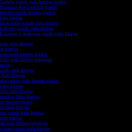
Gerbėjų vaizdo įrašų kūrimo įrankis
Instagram Reels kūrimo įrankis
Interviu vaizdo kūrimo įrankis
Intro kūrėjas
Išpakavimo vaizdo įrašų kūrėjas
Kelionių vaizdo įrašų kūrėjas
Klausimų ir atsakymų vaizdo įrašų kūrėjas
izdo įrašų kūrėjas
lmų kūrėjas
izdo įrašų kūrimo įrankis
vaizdo įrašų kūrimo priemonė
kūrėjas
aizdo įrašų kūrėjas
 įrašų kūrėjas
okų vaizdo įrašų kūrimo įrankis
įrašų kūrėjas
izdo įrašų kūrėjas
ntastikos filmų kūrėjas
lmų kūrimo įrankis
do klipų kūrėjas
nų vaizdo įrašų kūrėjas
aizdo kūrėjas
izdo įrašų kūrimo priemonė
o turto vaizdo įrašų kūrėjas