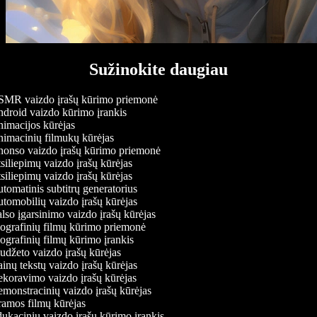
Sužinokite daugiau
MR vaizdo įrašų kūrimo priemonė
droid vaizdo kūrimo įrankis
imacijos kūrėjas
imacinių filmukų kūrėjas
onso vaizdo įrašų kūrimo priemonė
iliepimų vaizdo įrašų kūrėjas
iliepimų vaizdo įrašų kūrėjas
omatinis subtitrų generatorius
tomobilių vaizdo įrašų kūrėjas
so įgarsinimo vaizdo įrašų kūrėjas
ografinių filmų kūrimo priemonė
grafinių filmų kūrimo įrankis
džeto vaizdo įrašų kūrėjas
nų tekstų vaizdo įrašų kūrėjas
koravimo vaizdo įrašų kūrėjas
monstracinių vaizdo įrašų kūrėjas
amos filmų kūrėjas
ukacinių vaizdo įrašų kūrimo įrankis