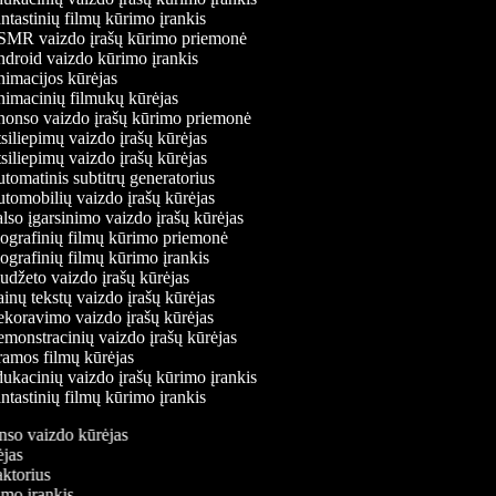
tastinių filmų kūrimo įrankis
MR vaizdo įrašų kūrimo priemonė
droid vaizdo kūrimo įrankis
imacijos kūrėjas
imacinių filmukų kūrėjas
onso vaizdo įrašų kūrimo priemonė
iliepimų vaizdo įrašų kūrėjas
iliepimų vaizdo įrašų kūrėjas
omatinis subtitrų generatorius
tomobilių vaizdo įrašų kūrėjas
so įgarsinimo vaizdo įrašų kūrėjas
ografinių filmų kūrimo priemonė
grafinių filmų kūrimo įrankis
džeto vaizdo įrašų kūrėjas
nų tekstų vaizdo įrašų kūrėjas
koravimo vaizdo įrašų kūrėjas
monstracinių vaizdo įrašų kūrėjas
amos filmų kūrėjas
ukacinių vaizdo įrašų kūrimo įrankis
tastinių filmų kūrimo įrankis
onso vaizdo kūrėjas
rėjas
daktorius
rimo įrankis