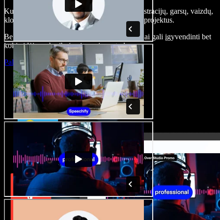
Kurkite įgarsinimus, pridėkite nemokamų iliustracijų, garsų, vaizdų,
klonuokite balsą – kurkite pilnus, įspūdingus projektus.
Be jokių mokymų ir viskas naršyklėje – kūrėjai gali įgyvendinti bet
kokią idėją, neberibojami senųjų metodų.
Paleisti studiją