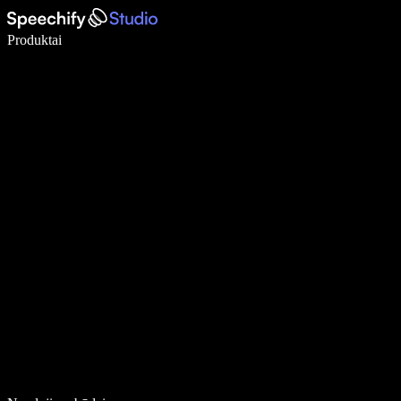
Rašykite 5× greičiau naudodami diktavimą balsu
Produktai
Sužinokite daugiau