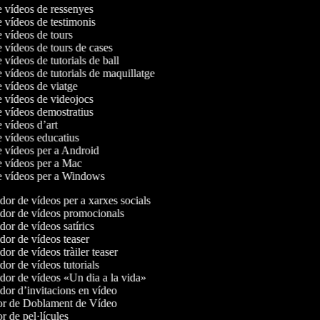
e vídeos de ressenyes
e vídeos de testimonis
e vídeos de tours
e vídeos de tours de cases
e vídeos de tutorials de ball
e vídeos de tutorials de maquillatge
e vídeos de viatge
e vídeos de videojocs
e vídeos demostratius
e vídeos d’art
e vídeos educatius
e vídeos per a Android
de vídeos per a Mac
de vídeos per a Windows
or de vídeos per a xarxes socials
or de vídeos promocionals
or de vídeos satírics
or de vídeos teaser
or de vídeos tràiler teaser
or de vídeos tutorials
or de vídeos «Un dia a la vida»
or d’invitacions en vídeo
r de Doblament de Vídeo
r de pel·lícules