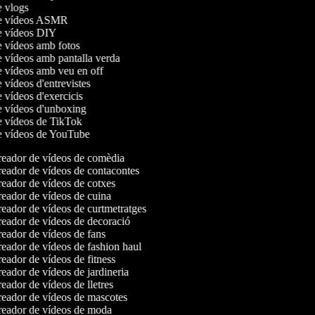
de vlogs
de vídeos ASMR
de vídeos DIY
de vídeos amb fotos
e vídeos amb pantalla verda
de vídeos amb veu en off
e vídeos d'entrevistes
e vídeos d'exercicis
de vídeos d'unboxing
de vídeos de TikTok
de vídeos de YouTube
eador de vídeos de comèdia
eador de vídeos de contacontes
eador de vídeos de cotxes
eador de vídeos de cuina
eador de vídeos de curtmetratges
eador de vídeos de decoració
eador de vídeos de fans
eador de vídeos de fashion haul
eador de vídeos de fitness
eador de vídeos de jardineria
eador de vídeos de lletres
eador de vídeos de mascotes
eador de vídeos de moda