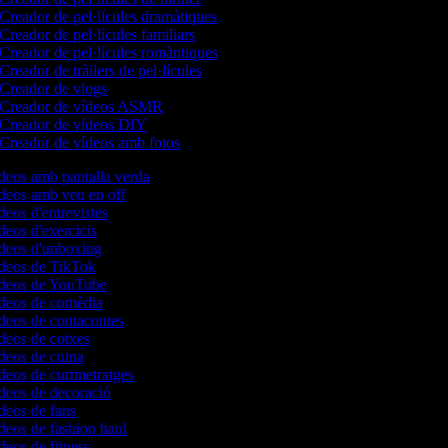
Creador de pel·lícules dramàtiques
Creador de pel·lícules familiars
Creador de pel·lícules romàntiques
Creador de tràilers de pel·lícules
Creador de vlogs
Creador de vídeos ASMR
Creador de vídeos DIY
Creador de vídeos amb fotos
ídeos amb pantalla verda
ídeos amb veu en off
deos d'entrevistes
ídeos d'exercicis
ídeos d'unboxing
ídeos de TikTok
vídeos de YouTube
ídeos de comèdia
ídeos de contacontes
ídeos de cotxes
ídeos de cuina
ídeos de curtmetratges
ídeos de decoració
ídeos de fans
ídeos de fashion haul
ídeos de fitness