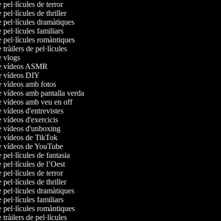
e pel·lícules de terror
 pel·lícules de thriller
e pel·lícules dramàtiques
e pel·lícules familiars
e pel·lícules romàntiques
 tràilers de pel·lícules
de vlogs
de vídeos ASMR
de vídeos DIY
de vídeos amb fotos
e vídeos amb pantalla verda
de vídeos amb veu en off
e vídeos d'entrevistes
e vídeos d'exercicis
de vídeos d'unboxing
de vídeos de TikTok
de vídeos de YouTube
e pel·lícules de fantasia
e pel·lícules de l’Oest
e pel·lícules de terror
 pel·lícules de thriller
e pel·lícules dramàtiques
e pel·lícules familiars
e pel·lícules romàntiques
 tràilers de pel·lícules