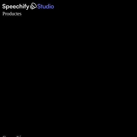
Escriu 5× més ràpid amb la veu
Productes
Més informació