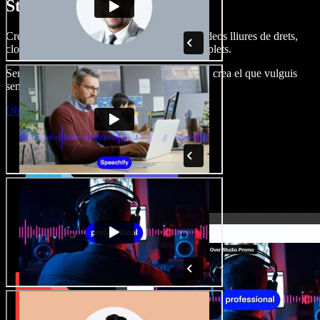
Studio.
Crea dobl. de veu, afegeix imatges, àudio, vídeos lliures de drets,
clona veus i munta projectes multimèdia complets.
Sense corba d’aprenentatge, tot al navegador: crea el que vulguis
sense els límits de sempre.
Obre l'Studio