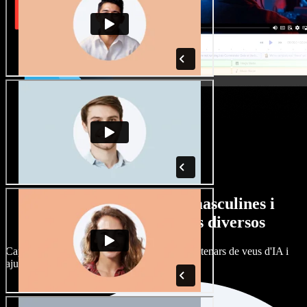
Gran varietat de veus masculines i
femenines amb accents diversos
Cap projecte ha de sonar igual. Tria entre centenars de veus d'IA i
ajusta'n l’accent.