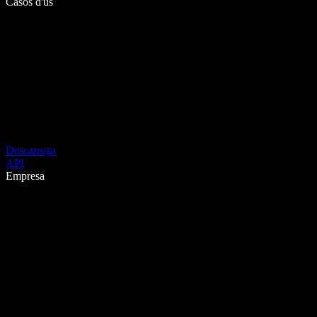
Casos d'ús
Descarrega
API
Empresa