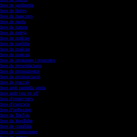
ídeos de jardineria
deos de lletres
ídeos de mascotes
vídeos de moda
ídeos de natura
ídeos de neteja
ídeos de notícies
ídeos de paròdia
ídeos de podcast
ídeos de podcast
ídeos de preguntes i respostes
ídeos de presentacions
ídeos de pressupostos
ídeos de pronunciació
ídeos de reacció
ídeos amb pantalla verda
ídeos amb veu en off
deos d'entrevistes
ídeos d'exercicis
ídeos d'unboxing
ídeos de TikTok
vídeos de YouTube
ídeos de comèdia
ídeos de contacontes