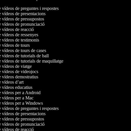
e vídeos de preguntes i respostes
e vídeos de presentacions
e vídeos de pressupostos
e vídeos de pronunciació
e vídeos de reacció
e vídeos de ressenyes
e vídeos de testimonis
e vídeos de tours
e vídeos de tours de cases
e vídeos de tutorials de ball
e vídeos de tutorials de maquillatge
e vídeos de viatge
e vídeos de videojocs
e vídeos demostratius
e vídeos d’art
e vídeos educatius
e vídeos per a Android
de vídeos per a Mac
de vídeos per a Windows
e vídeos de preguntes i respostes
e vídeos de presentacions
e vídeos de pressupostos
e vídeos de pronunciació
e vídeos de reacció