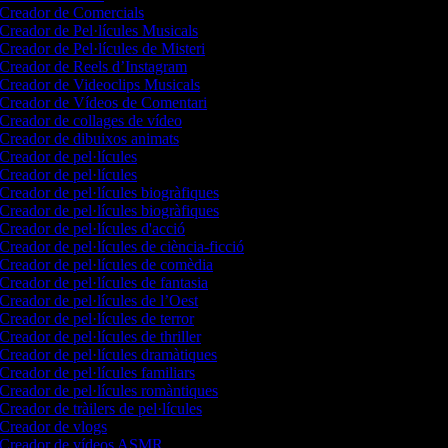
Creador de Comercials
Creador de Pel·lícules Musicals
Creador de Pel·lícules de Misteri
Creador de Reels d’Instagram
Creador de Videoclips Musicals
Creador de Vídeos de Comentari
Creador de collages de vídeo
Creador de dibuixos animats
Creador de pel·lícules
Creador de pel·lícules
Creador de pel·lícules biogràfiques
Creador de pel·lícules biogràfiques
Creador de pel·lícules d'acció
Creador de pel·lícules de ciència-ficció
Creador de pel·lícules de comèdia
Creador de pel·lícules de fantasia
Creador de pel·lícules de l’Oest
Creador de pel·lícules de terror
Creador de pel·lícules de thriller
Creador de pel·lícules dramàtiques
Creador de pel·lícules familiars
Creador de pel·lícules romàntiques
Creador de tràilers de pel·lícules
Creador de vlogs
Creador de vídeos ASMR