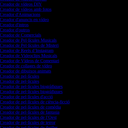
Creador de vídeos DIY
Creador de vídeos amb fotos
Creador d'Animacions
Creador d'anuncis en vídeo
Creador d'intros
Creador d'outros
Creador de Comercials
Creador de Pel·lícules Musicals
Creador de Pel·lícules de Misteri
Creador de Reels d’Instagram
Creador de Videoclips Musicals
Creador de Vídeos de Comentari
Creador de collages de vídeo
Creador de dibuixos animats
Creador de pel·lícules
Creador de pel·lícules
Creador de pel·lícules biogràfiques
Creador de pel·lícules biogràfiques
Creador de pel·lícules d'acció
Creador de pel·lícules de ciència-ficció
Creador de pel·lícules de comèdia
Creador de pel·lícules de fantasia
Creador de pel·lícules de l’Oest
Creador de pel·lícules de terror
Creador de pel·lícules de thriller