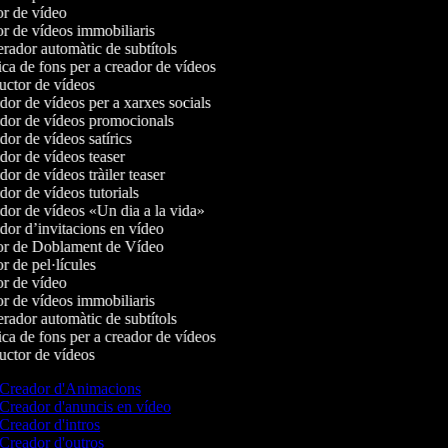
r de vídeo
r de vídeos immobiliaris
ador automàtic de subtítols
a de fons per a creador de vídeos
ctor de vídeos
or de vídeos per a xarxes socials
or de vídeos promocionals
or de vídeos satírics
or de vídeos teaser
or de vídeos tràiler teaser
or de vídeos tutorials
or de vídeos «Un dia a la vida»
or d’invitacions en vídeo
r de Doblament de Vídeo
r de pel·lícules
r de vídeo
r de vídeos immobiliaris
ador automàtic de subtítols
a de fons per a creador de vídeos
ctor de vídeos
Creador d'Animacions
Creador d'anuncis en vídeo
Creador d'intros
Creador d'outros