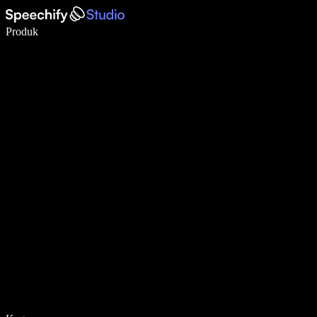
Tulis 5× lebih pantas dengan menaip menggunakan suara
Produk
Ketahui Lebih Lanjut