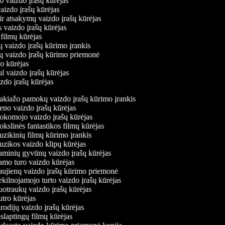
mo vaizdo įrašų kūrėjas
vaizdo įrašų kūrėjas
 ir atsakymų vaizdo įrašų kūrėjas
s vaizdo įrašų kūrėjas
 filmų kūrėjas
ų vaizdo įrašų kūrimo įrankis
nių vaizdo įrašų kūrimo priemonė
do kūrėjas
ul vaizdo įrašų kūrėjas
izdo įrašų kūrėjas
kiažo pamokų vaizdo įrašų kūrimo įrankis
no vaizdo įrašų kūrėjas
komojo vaizdo įrašų kūrėjas
slinės fantastikos filmų kūrėjas
zikinių filmų kūrimo įrankis
zikos vaizdo klipų kūrėjas
minių gyvūnų vaizdo įrašų kūrėjas
mo turo vaizdo kūrėjas
ujienų vaizdo įrašų kūrimo priemonė
ilnojamojo turto vaizdo įrašų kūrėjas
otraukų vaizdo įrašų kūrėjas
tro kūrėjas
odijų vaizdo įrašų kūrėjas
laptingų filmų kūrėjas