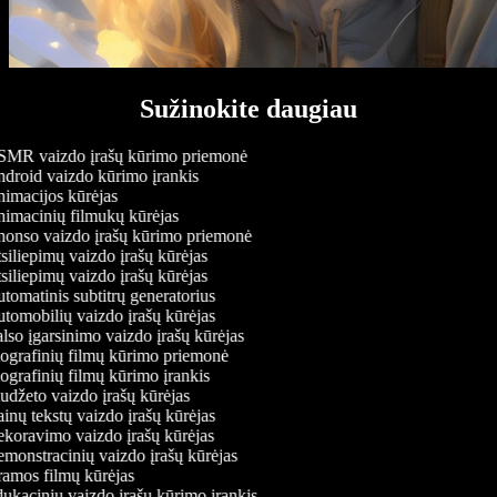
Sužinokite daugiau
MR vaizdo įrašų kūrimo priemonė
droid vaizdo kūrimo įrankis
imacijos kūrėjas
imacinių filmukų kūrėjas
onso vaizdo įrašų kūrimo priemonė
iliepimų vaizdo įrašų kūrėjas
iliepimų vaizdo įrašų kūrėjas
omatinis subtitrų generatorius
tomobilių vaizdo įrašų kūrėjas
so įgarsinimo vaizdo įrašų kūrėjas
ografinių filmų kūrimo priemonė
grafinių filmų kūrimo įrankis
džeto vaizdo įrašų kūrėjas
nų tekstų vaizdo įrašų kūrėjas
koravimo vaizdo įrašų kūrėjas
monstracinių vaizdo įrašų kūrėjas
amos filmų kūrėjas
ukacinių vaizdo įrašų kūrimo įrankis