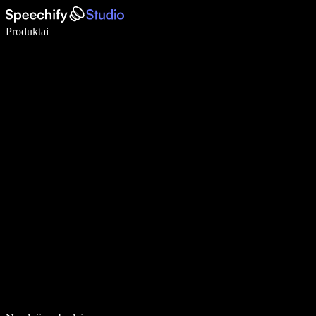
Rašykite 5× greičiau naudodami diktavimą balsu
Produktai
Sužinokite daugiau