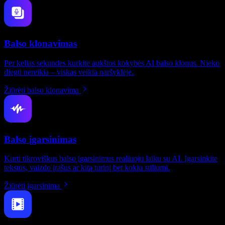
Balso klonavimas
Per kelias sekundes kurkite aukštos kokybės AI balso klonus. Nieko
diegti nereikia – viskas veikia naršyklėje.
Žiūrėti balso klonavimą
Balso įgarsinimas
Kurti tikroviškus balso įgarsinimus realiuoju laiku su AI. Įgarsinkite
tekstus, vaizdo įrašus ar kitą turinį bet kokiu stiliumi.
Žiūrėti įgarsinimą