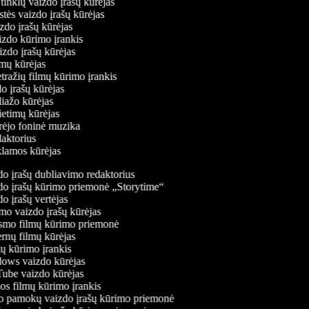
ų tinklų vaizdo įrašų kūrėjas
stės vaizdo įrašų kūrėjas
izdo įrašų kūrėjas
aizdo kūrimo įrankis
izdo įrašų kūrėjas
filmų kūrėjas
tražių filmų kūrimo įrankis
do įrašų kūrėjas
liažo kūrėjas
vietimų kūrėjas
ūrėjo foninė muzika
edaktorius
eklamos kūrėjas
o įrašų dubliavimo redaktorius
o įrašų kūrimo priemonė „Storytime“
 įrašų vertėjas
o vaizdo įrašų kūrėjas
mo filmų kūrimo priemonė
rnų filmų kūrėjas
 kūrimo įrankis
ws vaizdo kūrėjas
be vaizdo kūrėjas
s filmų kūrimo įrankis
 pamokų vaizdo įrašų kūrimo priemonė