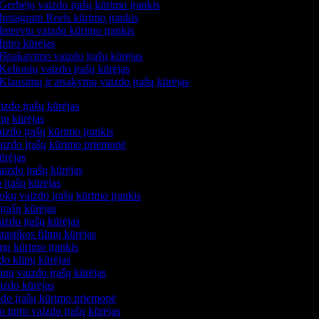
Gerbėjų vaizdo įrašų kūrimo įrankis
Instagram Reels kūrimo įrankis
Interviu vaizdo kūrimo įrankis
Intro kūrėjas
Išpakavimo vaizdo įrašų kūrėjas
Kelionių vaizdo įrašų kūrėjas
Klausimų ir atsakymų vaizdo įrašų kūrėjas
izdo įrašų kūrėjas
mų kūrėjas
izdo įrašų kūrimo įrankis
vaizdo įrašų kūrimo priemonė
kūrėjas
aizdo įrašų kūrėjas
 įrašų kūrėjas
okų vaizdo įrašų kūrimo įrankis
įrašų kūrėjas
izdo įrašų kūrėjas
ntastikos filmų kūrėjas
lmų kūrimo įrankis
do klipų kūrėjas
nų vaizdo įrašų kūrėjas
aizdo kūrėjas
zdo įrašų kūrimo priemonė
o turto vaizdo įrašų kūrėjas