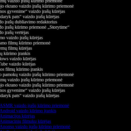
mų vaizdo įrašų kūrimo priemonė
jo ekrano vaizdo įrašų kūrimo priemonė
os gyvenime“ vaizdo įrašų kūrėjas
daryk pats“ vaizdo įrašų kūrėjas
o įrašų dubliavimo redaktorius
o įrašų kūrimo priemonė „Storytime“
 įrašų vertėjas
o vaizdo įrašų kūrėjas
mo filmų kūrimo priemonė
rnų filmų kūrėjas
 kūrimo įrankis
ws vaizdo kūrėjas
be vaizdo kūrėjas
s filmų kūrimo įrankis
 pamokų vaizdo įrašų kūrimo priemonė
mų vaizdo įrašų kūrimo priemonė
jo ekrano vaizdo įrašų kūrimo priemonė
os gyvenime“ vaizdo įrašų kūrėjas
daryk pats“ vaizdo įrašų kūrėjas
ASMR vaizdo įrašų kūrimo priemonė
Android vaizdo kūrimo įrankis
Animacijos kūrėjas
Animacinių filmukų kūrėjas
Anonso vaizdo įrašų kūrimo priemonė