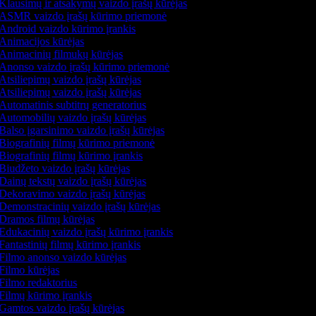
Klausimų ir atsakymų vaizdo įrašų kūrėjas
ASMR vaizdo įrašų kūrimo priemonė
Android vaizdo kūrimo įrankis
Animacijos kūrėjas
Animacinių filmukų kūrėjas
Anonso vaizdo įrašų kūrimo priemonė
Atsiliepimų vaizdo įrašų kūrėjas
Atsiliepimų vaizdo įrašų kūrėjas
Automatinis subtitrų generatorius
Automobilių vaizdo įrašų kūrėjas
Balso įgarsinimo vaizdo įrašų kūrėjas
Biografinių filmų kūrimo priemonė
Biografinių filmų kūrimo įrankis
Biudžeto vaizdo įrašų kūrėjas
Dainų tekstų vaizdo įrašų kūrėjas
Dekoravimo vaizdo įrašų kūrėjas
Demonstracinių vaizdo įrašų kūrėjas
Dramos filmų kūrėjas
Edukacinių vaizdo įrašų kūrimo įrankis
Fantastinių filmų kūrimo įrankis
Filmo anonso vaizdo kūrėjas
Filmo kūrėjas
Filmo redaktorius
Filmų kūrimo įrankis
Gamtos vaizdo įrašų kūrėjas