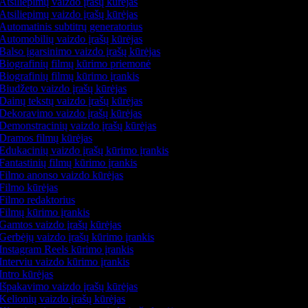
Atsiliepimų vaizdo įrašų kūrėjas
Atsiliepimų vaizdo įrašų kūrėjas
Automatinis subtitrų generatorius
Automobilių vaizdo įrašų kūrėjas
Balso įgarsinimo vaizdo įrašų kūrėjas
Biografinių filmų kūrimo priemonė
Biografinių filmų kūrimo įrankis
Biudžeto vaizdo įrašų kūrėjas
Dainų tekstų vaizdo įrašų kūrėjas
Dekoravimo vaizdo įrašų kūrėjas
Demonstracinių vaizdo įrašų kūrėjas
Dramos filmų kūrėjas
Edukacinių vaizdo įrašų kūrimo įrankis
Fantastinių filmų kūrimo įrankis
Filmo anonso vaizdo kūrėjas
Filmo kūrėjas
Filmo redaktorius
Filmų kūrimo įrankis
Gamtos vaizdo įrašų kūrėjas
Gerbėjų vaizdo įrašų kūrimo įrankis
Instagram Reels kūrimo įrankis
Interviu vaizdo kūrimo įrankis
Intro kūrėjas
Išpakavimo vaizdo įrašų kūrėjas
Kelionių vaizdo įrašų kūrėjas