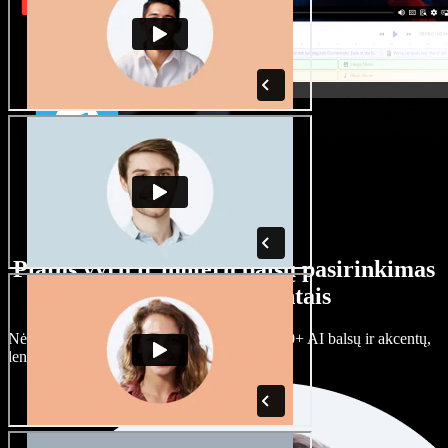
Platus vyrų ir moterų balsų pasirinkimas
su įvairiais akcentais
Nėra dviejų vienodų projektų. Rinkitės iš 100+ AI balsų ir akcentų,
lengvai juos prisitaikykite.