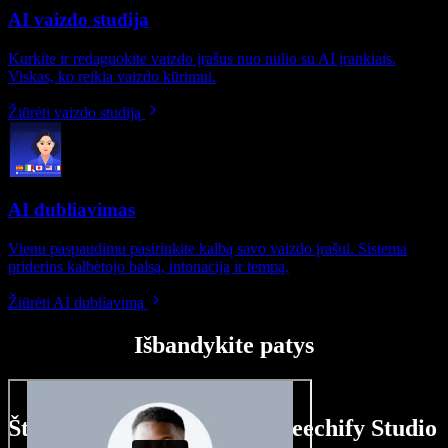
AI vaizdo studija
Kurkite ir redaguokite vaizdo įrašus nuo nulio su AI įrankiais.
Viskas, ko reikia vaizdo kūrimui.
Žiūrėti vaizdo studiją
AI dubliavimas
Vienu paspaudimu pasirinkite kalbą savo vaizdo įrašui. Sistema
priderins kalbėtojo balsą, intonaciją ir tempą.
Žiūrėti AI dubliavimą
Išbandykite patys
Štai ką galite nuveikti su Speechify Studio