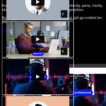
Kurkite įgarsinimus, pridėkite nemokamų iliustracijų, garsų, vaizdų,
klonuokite balsą – kurkite pilnus, įspūdingus projektus.
Be jokių mokymų ir viskas naršyklėje – kūrėjai gali įgyvendinti bet
kokią idėją, neberibojami senųjų metodų.
Paleisti studiją