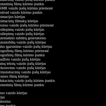
tastinių filmų kūrimo įrankis
MR vaizdo įrašų kūrimo priemonė
droid vaizdo kūrimo įrankis
imacijos kūrėjas
imacinių filmukų kūrėjas
onso vaizdo įrašų kūrimo priemonė
iliepimų vaizdo įrašų kūrėjas
iliepimų vaizdo įrašų kūrėjas
omatinis subtitrų generatorius
tomobilių vaizdo įrašų kūrėjas
so įgarsinimo vaizdo įrašų kūrėjas
ografinių filmų kūrimo priemonė
grafinių filmų kūrimo įrankis
džeto vaizdo įrašų kūrėjas
nų tekstų vaizdo įrašų kūrėjas
koravimo vaizdo įrašų kūrėjas
monstracinių vaizdo įrašų kūrėjas
amos filmų kūrėjas
ukacinių vaizdo įrašų kūrimo įrankis
tastinių filmų kūrimo įrankis
onso vaizdo kūrėjas
rėjas
daktorius
rimo įrankis