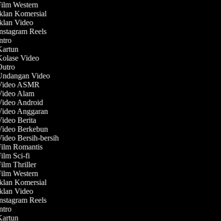
Film Western
Iklan Komersial
Iklan Video
Instagram Reels
Intro
 Kartun
Kolase Video
 Outro
 Undangan Video
 Video ASMR
 Video Alam
Video Android
 Video Anggaran
Video Berita
 Video Berkebun
Video Bersih-bersih
Film Romantis
Film Sci-fi
Film Thriller
Film Western
Iklan Komersial
Iklan Video
Instagram Reels
Intro
 Kartun