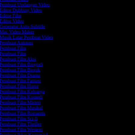
Pembuat Undangan Video
Editor Dubbing Video
Editor Film
Editor Video
Generator Auto-Subtitle
Mac Video Maker
Musik Latar Pembuat Video
Pembuat Animasi
Pembuat Film
Pembuat Film
Pembuat Film Aksi
Pembuat Film Biografi
Pembuat Film Biopik
Pembuat Film Drama
Pembuat Film Fantasi
Pembuat Film Horor
Pembuat Film Keluarga
Pembuat Film Komedi
Pembuat Film Misteri
Pembuat Film Musikal
Pembuat Film Romantis
Pembuat Film Sci-fi
Pembuat Film Thriller
Pembuat Film Western
Pembuat Iklan Komersial