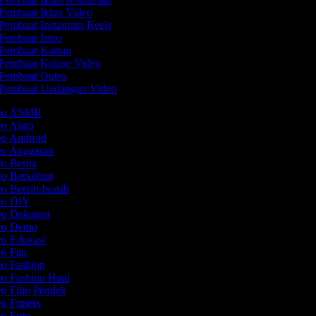
Pembuat Iklan Video
Pembuat Instagram Reels
Pembuat Intro
Pembuat Kartun
Pembuat Kolase Video
Pembuat Outro
Pembuat Undangan Video
deo ASMR
deo Alam
eo Android
deo Anggaran
eo Berita
deo Berkebun
eo Bersih-bersih
deo DIY
eo Dekorasi
deo Demo
eo Edukasi
eo Fan
eo Fashion
eo Fashion Haul
eo Film Pendek
eo Fitness
eo Foto