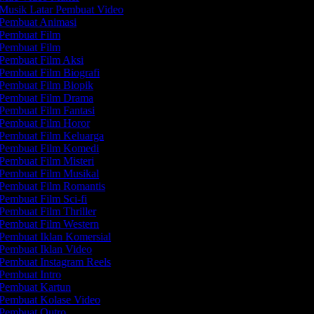
Musik Latar Pembuat Video
Pembuat Animasi
Pembuat Film
Pembuat Film
Pembuat Film Aksi
Pembuat Film Biografi
Pembuat Film Biopik
Pembuat Film Drama
Pembuat Film Fantasi
Pembuat Film Horor
Pembuat Film Keluarga
Pembuat Film Komedi
Pembuat Film Misteri
Pembuat Film Musikal
Pembuat Film Romantis
Pembuat Film Sci-fi
Pembuat Film Thriller
Pembuat Film Western
Pembuat Iklan Komersial
Pembuat Iklan Video
Pembuat Instagram Reels
Pembuat Intro
Pembuat Kartun
Pembuat Kolase Video
Pembuat Outro