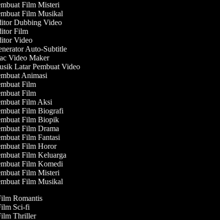
mbuat Film Misteri
mbuat Film Musikal
itor Dubbing Video
itor Film
itor Video
nerator Auto-Subtitle
c Video Maker
sik Latar Pembuat Video
mbuat Animasi
mbuat Film
mbuat Film
mbuat Film Aksi
mbuat Film Biografi
mbuat Film Biopik
mbuat Film Drama
mbuat Film Fantasi
mbuat Film Horor
mbuat Film Keluarga
mbuat Film Komedi
mbuat Film Misteri
mbuat Film Musikal
Film Romantis
Film Sci-fi
Film Thriller