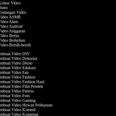
Kolase Video
 Outro
 Undangan Video
 Video ASMR
 Video Alam
Video Android
 Video Anggaran
Video Berita
 Video Berkebun
Video Bersih-bersih
mbuat Video DIY
mbuat Video Dekorasi
mbuat Video Demo
mbuat Video Edukasi
mbuat Video Fan
mbuat Video Fashion
mbuat Video Fashion Haul
mbuat Video Film Pendek
mbuat Video Fitness
mbuat Video Foto
mbuat Video Gaming
mbuat Video Hewan Peliharaan
mbuat Video Komedi
mbuat Video Komentar