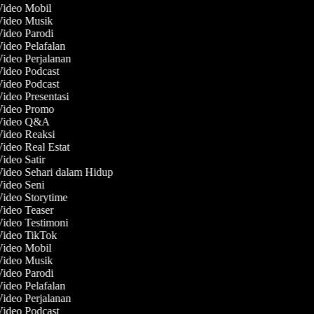
Video Mobil
 Video Musik
Video Parodi
Video Pelafalan
Video Perjalanan
Video Podcast
Video Podcast
Video Presentasi
 Video Promo
 Video Q&A
Video Reaksi
Video Real Estat
Video Satir
Video Sehari dalam Hidup
Video Seni
Video Storytime
Video Teaser
Video Testimoni
 Video TikTok
Video Mobil
 Video Musik
Video Parodi
Video Pelafalan
Video Perjalanan
Video Podcast