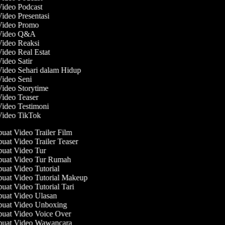
Video Podcast
Video Presentasi
 Video Promo
 Video Q&A
Video Reaksi
Video Real Estat
Video Satir
Video Sehari dalam Hidup
Video Seni
Video Storytime
Video Teaser
Video Testimoni
 Video TikTok
at Video Trailer Film
at Video Trailer Teaser
at Video Tur
uat Video Tur Rumah
at Video Tutorial
at Video Tutorial Makeup
at Video Tutorial Tari
at Video Ulasan
uat Video Unboxing
at Video Voice Over
uat Video Wawancara