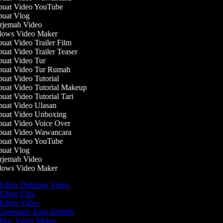
uat Video YouTube
uat Vlog
jemah Video
ows Video Maker
at Video Trailer Film
at Video Trailer Teaser
at Video Tur
uat Video Tur Rumah
at Video Tutorial
at Video Tutorial Makeup
at Video Tutorial Tari
at Video Ulasan
uat Video Unboxing
at Video Voice Over
uat Video Wawancara
uat Video YouTube
uat Vlog
jemah Video
ows Video Maker
Editor Dubbing Video
Editor Film
Editor Video
Generator Auto-Subtitle
Mac Video Maker