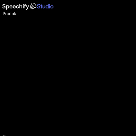
Menulis 5× lebih cepat dengan dikte suara
Produk
Pelajari lebih lanjut