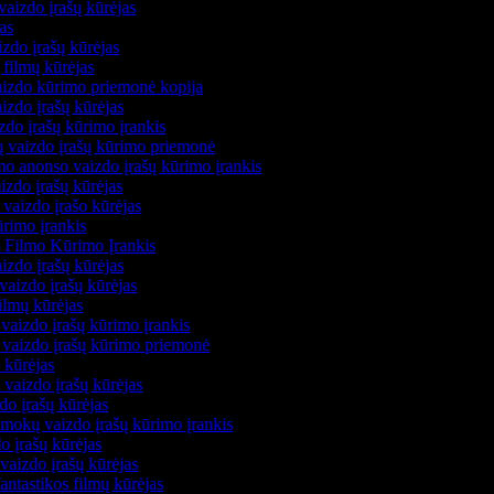
vaizdo įrašų kūrėjas
jas
aizdo įrašų kūrėjas
ų filmų kūrėjas
vaizdo kūrimo priemonė kopija
aizdo įrašų kūrėjas
izdo įrašų kūrimo įrankis
jų vaizdo įrašų kūrimo priemonė
mo anonso vaizdo įrašų kūrimo įrankis
aizdo įrašų kūrėjas
 vaizdo įrašo kūrėjas
ūrimo įrankis
o Filmo Kūrimo Įrankis
vaizdo įrašų kūrėjas
vaizdo įrašų kūrėjas
ilmų kūrėjas
vaizdo įrašų kūrimo įrankis
ų vaizdo įrašų kūrimo priemonė
o kūrėjas
 vaizdo įrašų kūrėjas
do įrašų kūrėjas
amokų vaizdo įrašų kūrimo įrankis
o įrašų kūrėjas
vaizdo įrašų kūrėjas
fantastikos filmų kūrėjas