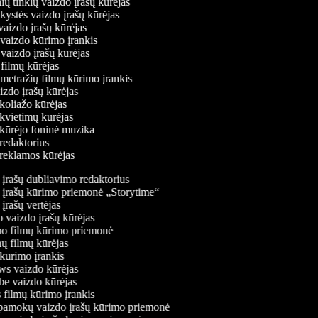
inių tinklų vaizdo įrašų kūrėjas
nkystės vaizdo įrašų kūrėjas
 vaizdo įrašų kūrėjas
 vaizdo kūrimo įrankis
 vaizdo įrašų kūrėjas
ių filmų kūrėjas
metražių filmų kūrimo įrankis
aizdo įrašų kūrėjas
 koliažo kūrėjas
 kvietimų kūrėjas
 kūrėjo foninė muzika
 redaktorius
 reklamos kūrėjas
įrašų dubliavimo redaktorius
įrašų kūrimo priemonė „Storytime“
rašų vertėjas
vaizdo įrašų kūrėjas
 filmų kūrimo priemonė
ų filmų kūrėjas
ūrimo įrankis
 vaizdo kūrėjas
 vaizdo kūrėjas
filmų kūrimo įrankis
amokų vaizdo įrašų kūrimo priemonė