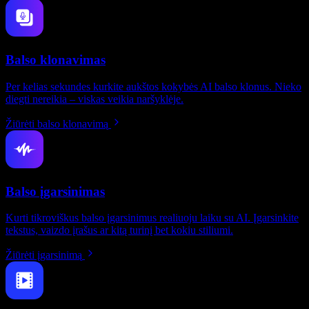
Balso klonavimas
Per kelias sekundes kurkite aukštos kokybės AI balso klonus. Nieko
diegti nereikia – viskas veikia naršyklėje.
Žiūrėti balso klonavimą
Balso įgarsinimas
Kurti tikroviškus balso įgarsinimus realiuoju laiku su AI. Įgarsinkite
tekstus, vaizdo įrašus ar kitą turinį bet kokiu stiliumi.
Žiūrėti įgarsinimą