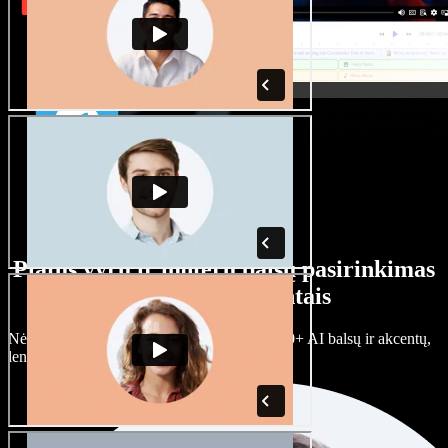
Platus vyrų ir moterų balsų pasirinkimas
su įvairiais akcentais
Nėra dviejų vienodų projektų. Rinkitės iš 100+ AI balsų ir akcentų,
lengvai juos prisitaikykite.