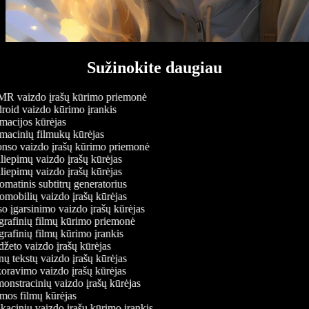
Sužinokite daugiau
 vaizdo įrašų kūrimo priemonė
oid vaizdo kūrimo įrankis
acijos kūrėjas
acinių filmukų kūrėjas
so vaizdo įrašų kūrimo priemonė
liepimų vaizdo įrašų kūrėjas
liepimų vaizdo įrašų kūrėjas
matinis subtitrų generatorius
mobilių vaizdo įrašų kūrėjas
o įgarsinimo vaizdo įrašų kūrėjas
rafinių filmų kūrimo priemonė
rafinių filmų kūrimo įrankis
žeto vaizdo įrašų kūrėjas
ų tekstų vaizdo įrašų kūrėjas
ravimo vaizdo įrašų kūrėjas
nstracinių vaizdo įrašų kūrėjas
os filmų kūrėjas
acinių vaizdo įrašų kūrimo įrankis