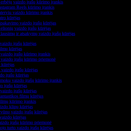
rbėjų vaizdo įrašų kūrimo įrankis
stagram Reels kūrimo įrankis
terviu vaizdo kūrimo įrankis
tro kūrėjas
pakavimo vaizdo įrašų kūrėjas
lionių vaizdo įrašų kūrėjas
ausimų ir atsakymų vaizdo įrašų kūrėjas
vaizdo įrašų kūrėjas
ilmų kūrėjas
vaizdo įrašų kūrimo įrankis
ų vaizdo įrašų kūrimo priemonė
o kūrėjas
 vaizdo įrašų kūrėjas
do įrašų kūrėjas
amokų vaizdo įrašų kūrimo įrankis
o įrašų kūrėjas
vaizdo įrašų kūrėjas
fantastikos filmų kūrėjas
filmų kūrimo įrankis
izdo klipų kūrėjas
vūnų vaizdo įrašų kūrėjas
 vaizdo kūrėjas
aizdo įrašų kūrimo priemonė
ojo turto vaizdo įrašų kūrėjas