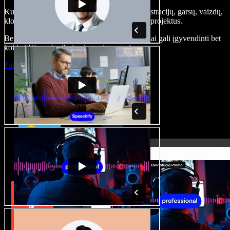
Kurkite įgarsinimus, pridėkite nemokamų iliustracijų, garsų, vaizdų,
klonuokite balsą – kurkite pilnus, įspūdingus projektus.
Be jokių mokymų ir viskas naršyklėje – kūrėjai gali įgyvendinti bet
kokią idėją, neberibojami senųjų metodų.
Paleisti studiją