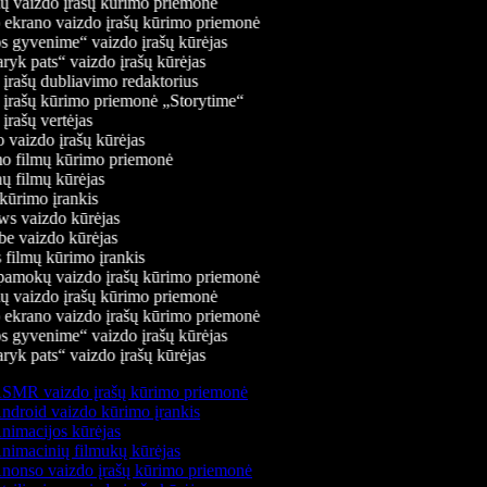
 vaizdo įrašų kūrimo priemonė
 ekrano vaizdo įrašų kūrimo priemonė
 gyvenime“ vaizdo įrašų kūrėjas
ryk pats“ vaizdo įrašų kūrėjas
įrašų dubliavimo redaktorius
įrašų kūrimo priemonė „Storytime“
rašų vertėjas
vaizdo įrašų kūrėjas
 filmų kūrimo priemonė
ų filmų kūrėjas
ūrimo įrankis
 vaizdo kūrėjas
 vaizdo kūrėjas
filmų kūrimo įrankis
amokų vaizdo įrašų kūrimo priemonė
 vaizdo įrašų kūrimo priemonė
 ekrano vaizdo įrašų kūrimo priemonė
 gyvenime“ vaizdo įrašų kūrėjas
ryk pats“ vaizdo įrašų kūrėjas
SMR vaizdo įrašų kūrimo priemonė
droid vaizdo kūrimo įrankis
imacijos kūrėjas
imacinių filmukų kūrėjas
nonso vaizdo įrašų kūrimo priemonė