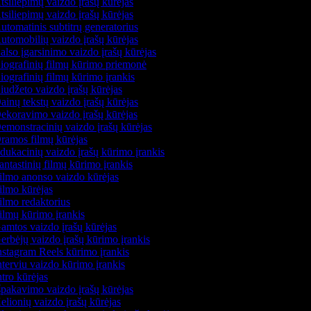
siliepimų vaizdo įrašų kūrėjas
siliepimų vaizdo įrašų kūrėjas
tomatinis subtitrų generatorius
tomobilių vaizdo įrašų kūrėjas
lso įgarsinimo vaizdo įrašų kūrėjas
ografinių filmų kūrimo priemonė
ografinių filmų kūrimo įrankis
udžeto vaizdo įrašų kūrėjas
inų tekstų vaizdo įrašų kūrėjas
koravimo vaizdo įrašų kūrėjas
monstracinių vaizdo įrašų kūrėjas
ramos filmų kūrėjas
ukacinių vaizdo įrašų kūrimo įrankis
ntastinių filmų kūrimo įrankis
lmo anonso vaizdo kūrėjas
lmo kūrėjas
lmo redaktorius
lmų kūrimo įrankis
mtos vaizdo įrašų kūrėjas
rbėjų vaizdo įrašų kūrimo įrankis
stagram Reels kūrimo įrankis
terviu vaizdo kūrimo įrankis
tro kūrėjas
pakavimo vaizdo įrašų kūrėjas
lionių vaizdo įrašų kūrėjas