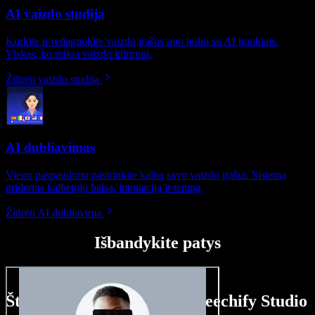
AI vaizdo studija
Kurkite ir redaguokite vaizdo įrašus nuo nulio su AI įrankiais.
Viskas, ko reikia vaizdo kūrimui.
Žiūrėti vaizdo studiją
AI dubliavimas
Vienu paspaudimu pasirinkite kalbą savo vaizdo įrašui. Sistema
priderins kalbėtojo balsą, intonaciją ir tempą.
Žiūrėti AI dubliavimą
Išbandykite patys
Štai ką galite nuveikti su Speechify Studio