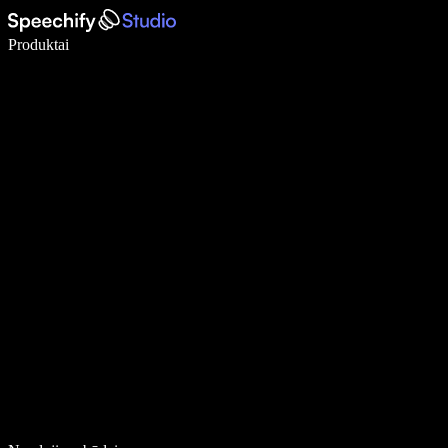
Rašykite 5× greičiau naudodami diktavimą balsu
Produktai
Sužinokite daugiau