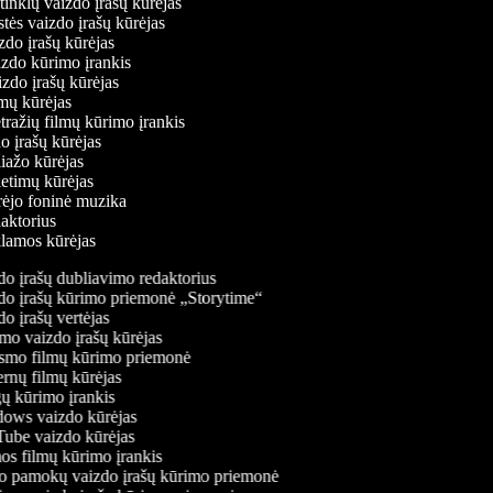
ų tinklų vaizdo įrašų kūrėjas
stės vaizdo įrašų kūrėjas
izdo įrašų kūrėjas
izdo kūrimo įrankis
izdo įrašų kūrėjas
filmų kūrėjas
tražių filmų kūrimo įrankis
do įrašų kūrėjas
liažo kūrėjas
ietimų kūrėjas
ūrėjo foninė muzika
daktorius
eklamos kūrėjas
o įrašų dubliavimo redaktorius
o įrašų kūrimo priemonė „Storytime“
o įrašų vertėjas
o vaizdo įrašų kūrėjas
mo filmų kūrimo priemonė
rnų filmų kūrėjas
 kūrimo įrankis
ws vaizdo kūrėjas
be vaizdo kūrėjas
s filmų kūrimo įrankis
 pamokų vaizdo įrašų kūrimo priemonė