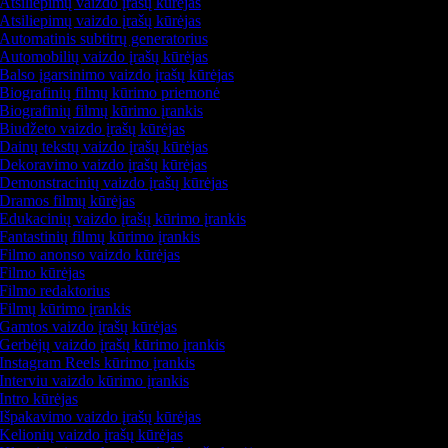
Atsiliepimų vaizdo įrašų kūrėjas
Atsiliepimų vaizdo įrašų kūrėjas
Automatinis subtitrų generatorius
Automobilių vaizdo įrašų kūrėjas
Balso įgarsinimo vaizdo įrašų kūrėjas
Biografinių filmų kūrimo priemonė
Biografinių filmų kūrimo įrankis
Biudžeto vaizdo įrašų kūrėjas
Dainų tekstų vaizdo įrašų kūrėjas
Dekoravimo vaizdo įrašų kūrėjas
Demonstracinių vaizdo įrašų kūrėjas
Dramos filmų kūrėjas
Edukacinių vaizdo įrašų kūrimo įrankis
Fantastinių filmų kūrimo įrankis
Filmo anonso vaizdo kūrėjas
Filmo kūrėjas
Filmo redaktorius
Filmų kūrimo įrankis
Gamtos vaizdo įrašų kūrėjas
Gerbėjų vaizdo įrašų kūrimo įrankis
Instagram Reels kūrimo įrankis
Interviu vaizdo kūrimo įrankis
Intro kūrėjas
Išpakavimo vaizdo įrašų kūrėjas
Kelionių vaizdo įrašų kūrėjas