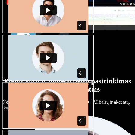
Platus vyrų ir moterų balsų pasirinkimas
su įvairiais akcentais
Nėra dviejų vienodų projektų. Rinkitės iš 100+ AI balsų ir akcentų,
lengvai juos prisitaikykite.