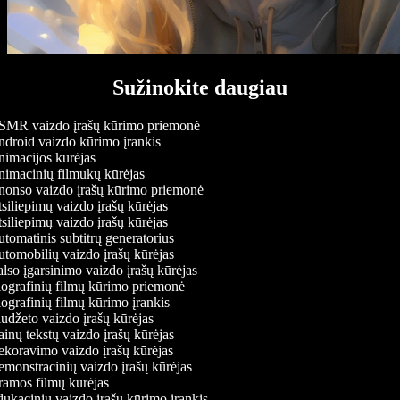
Sužinokite daugiau
MR vaizdo įrašų kūrimo priemonė
droid vaizdo kūrimo įrankis
imacijos kūrėjas
imacinių filmukų kūrėjas
onso vaizdo įrašų kūrimo priemonė
siliepimų vaizdo įrašų kūrėjas
siliepimų vaizdo įrašų kūrėjas
tomatinis subtitrų generatorius
tomobilių vaizdo įrašų kūrėjas
lso įgarsinimo vaizdo įrašų kūrėjas
ografinių filmų kūrimo priemonė
ografinių filmų kūrimo įrankis
udžeto vaizdo įrašų kūrėjas
inų tekstų vaizdo įrašų kūrėjas
koravimo vaizdo įrašų kūrėjas
monstracinių vaizdo įrašų kūrėjas
amos filmų kūrėjas
ukacinių vaizdo įrašų kūrimo įrankis