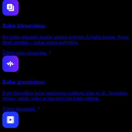
Balso klonavimas
Per kelias sekundes kurkite aukštos kokybės AI balso klonus. Nieko
diegti nereikia – viskas veikia naršyklėje.
Žiūrėti balso klonavimą
Balso įgarsinimas
Kurti tikroviškus balso įgarsinimus realiuoju laiku su AI. Įgarsinkite
tekstus, vaizdo įrašus ar kitą turinį bet kokiu stiliumi.
Žiūrėti įgarsinimą