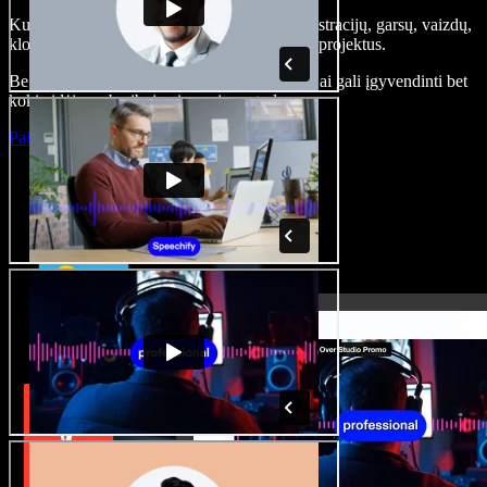
Kurkite įgarsinimus, pridėkite nemokamų iliustracijų, garsų, vaizdų,
klonuokite balsą – kurkite pilnus, įspūdingus projektus.
Be jokių mokymų ir viskas naršyklėje – kūrėjai gali įgyvendinti bet
kokią idėją, neberibojami senųjų metodų.
Paleisti studiją