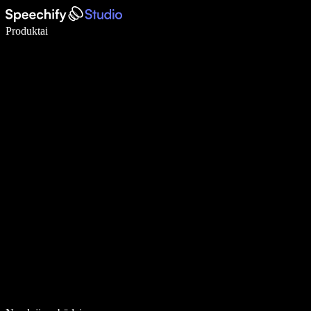
Rašykite 5× greičiau naudodami diktavimą balsu
Produktai
Sužinokite daugiau