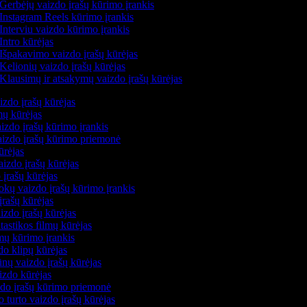
Gerbėjų vaizdo įrašų kūrimo įrankis
Instagram Reels kūrimo įrankis
Interviu vaizdo kūrimo įrankis
Intro kūrėjas
Išpakavimo vaizdo įrašų kūrėjas
Kelionių vaizdo įrašų kūrėjas
Klausimų ir atsakymų vaizdo įrašų kūrėjas
izdo įrašų kūrėjas
mų kūrėjas
izdo įrašų kūrimo įrankis
vaizdo įrašų kūrimo priemonė
ūrėjas
aizdo įrašų kūrėjas
 įrašų kūrėjas
kų vaizdo įrašų kūrimo įrankis
įrašų kūrėjas
zdo įrašų kūrėjas
ntastikos filmų kūrėjas
lmų kūrimo įrankis
do klipų kūrėjas
nų vaizdo įrašų kūrėjas
izdo kūrėjas
zdo įrašų kūrimo priemonė
o turto vaizdo įrašų kūrėjas