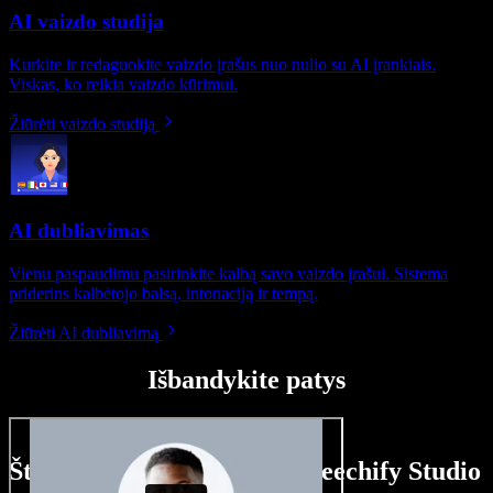
AI vaizdo studija
Kurkite ir redaguokite vaizdo įrašus nuo nulio su AI įrankiais.
Viskas, ko reikia vaizdo kūrimui.
Žiūrėti vaizdo studiją
AI dubliavimas
Vienu paspaudimu pasirinkite kalbą savo vaizdo įrašui. Sistema
priderins kalbėtojo balsą, intonaciją ir tempą.
Žiūrėti AI dubliavimą
Išbandykite patys
Štai ką galite nuveikti su Speechify Studio