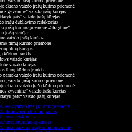
mų vaizdo įrašų kūrimo priemonė
jo ekrano vaizdo įrašų kūrimo priemonė
os gyvenime“ vaizdo įrašų kūrėjas
daryk pats“ vaizdo įrašų kūrėjas
o įrašų dubliavimo redaktorius
o įrašų kūrimo priemonė „Storytime“
o įrašų vertėjas
o vaizdo įrašų kūrėjas
mo filmų kūrimo priemonė
rnų filmų kūrėjas
 kūrimo įrankis
ws vaizdo kūrėjas
be vaizdo kūrėjas
s filmų kūrimo įrankis
 pamokų vaizdo įrašų kūrimo priemonė
mų vaizdo įrašų kūrimo priemonė
jo ekrano vaizdo įrašų kūrimo priemonė
os gyvenime“ vaizdo įrašų kūrėjas
daryk pats“ vaizdo įrašų kūrėjas
ASMR vaizdo įrašų kūrimo priemonė
Android vaizdo kūrimo įrankis
Animacijos kūrėjas
Animacinių filmukų kūrėjas
Anonso vaizdo įrašų kūrimo priemonė