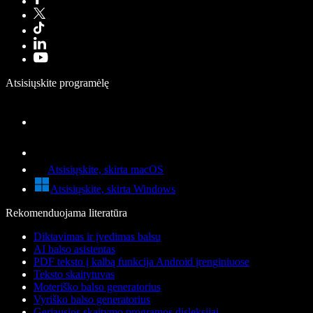
Atsisiųskite programėlę
Atsisiųskite, skirta macOS
Atsisiųskite, skirta Windows
Rekomenduojama literatūra
Diktavimas ir įvedimas balsu
AI balso asistentas
PDF teksto į kalbą funkcija Android įrenginiuose
Teksto skaitytuvas
Moteriško balso generatorius
Vyriško balso generatorius
Geriausios skaitymo programos disleksijai