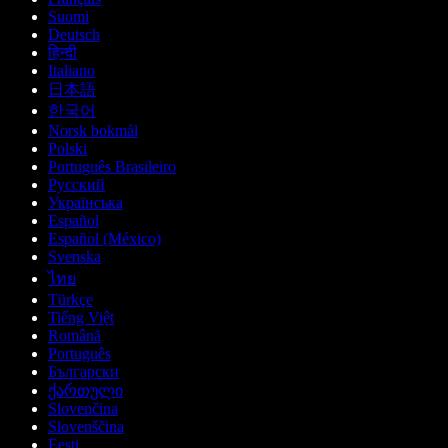
Suomi
Deutsch
हिन्दी
Italiano
日本語
한국어
Norsk bokmål
Polski
Português Brasileiro
Русский
Українська
Español
Español (México)
Svenska
ไทย
Türkçe
Tiếng Việt
Română
Português
Български
ქართული
Slovenčina
Slovenščina
Eesti