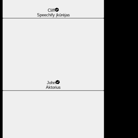
Cliff
Speechify įkūrėjas
John
Aktorius