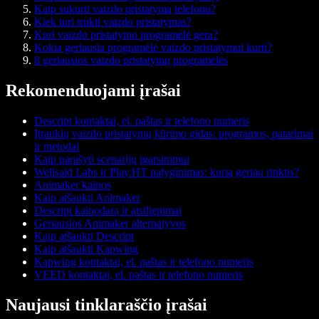
Kaip sukurti vaizdo pristatymą telefonu?
Kiek turi trukti vaizdo pristatymas?
Kuri vaizdo pristatymo programėlė gera?
Kokia geriausia programėlė vaizdo pristatymui kurti?
8 geriausios vaizdo pristatymų programėlės
Rekomenduojami įrašai
Descript kontaktai, el. paštas ir telefono numeris
Įtraukių vaizdo pristatymų kūrimo gidas: programos, patarimai
ir metodai
Kaip parašyti scenarijų įgarsinimui
Wellsaid Labs ir Play.HT palyginimas: kurią geriau rinktis?
Animaker kainos
Kaip atšaukti Animaker
Descript kainodara ir atsiliepimai
Geriausios Animaker alternatyvos
Kaip atšaukti Descript
Kaip atšaukti Kapwing
Kapwing kontaktai, el. paštas ir telefono numeris
VEED kontaktai, el. paštas ir telefono numeris
Naujausi tinklaraščio įrašai