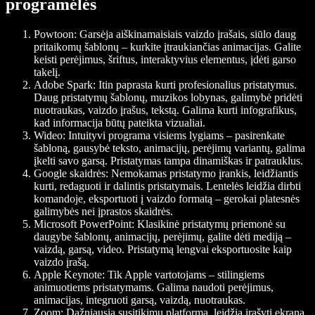
programėlės
Powtoon:
Garsėja aiškinamaisiais vaizdo įrašais, siūlo daug
pritaikomų šablonų – kurkite įtraukiančias animacijas. Galite
keisti perėjimus, šriftus, interaktyvius elementus, įdėti garso
takelį.
Adobe Spark:
Itin paprasta kurti profesionalius pristatymus.
Daug pristatymų šablonų, muzikos lobynas, galimybė pridėti
nuotraukas, vaizdo įrašus, tekstą. Galima kurti infografikus,
kad informacija būtų pateikta vizualiai.
Wideo:
Intuityvi programa visiems lygiams – pasirenkate
šabloną, gausybė teksto, animacijų, perėjimų variantų, galima
įkelti savo garsą. Pristatymas tampa dinamiškas ir patrauklus.
Google skaidrės:
Nemokamas pristatymo įrankis, leidžiantis
kurti, redaguoti ir dalintis pristatymais. Lentelės leidžia dirbti
komandoje, eksportuoti į vaizdo formatą – gerokai platesnės
galimybės nei įprastos skaidrės.
Microsoft PowerPoint:
Klasikinė pristatymų priemonė su
daugybe šablonų, animacijų, perėjimų, galite dėti mediją –
vaizdą, garsą, video. Pristatymą lengvai eksportuosite kaip
vaizdo įrašą.
Apple Keynote:
Tik Apple vartotojams – stilingiems
animuotiems pristatymams. Galima naudoti perėjimus,
animacijas, integruoti garsą, vaizdą, nuotraukas.
Zoom:
Dažniausia susitikimų platforma, leidžia įrašyti ekraną