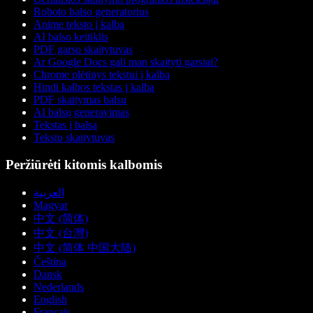
Roboto balso generatorius
Anime teksto į kalbą
AI balso keitiklis
PDF garso skaitytuvas
Ar Google Docs gali man skaityti garsiai?
Chrome plėtinys tekstui į kalbą
Hindi kalbos tekstas į kalbą
PDF skaitymas balsu
AI balsų generavimas
Tekstas į balsą
Teksto skaitytuvas
Peržiūrėti kitomis kalbomis
العربية
Magyar
中文 (简体)
中文 (台灣)
中文 (简体 中国大陆)
Čeština
Dansk
Nederlands
English
Français