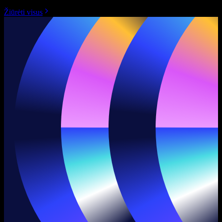
Žiūrėti visus