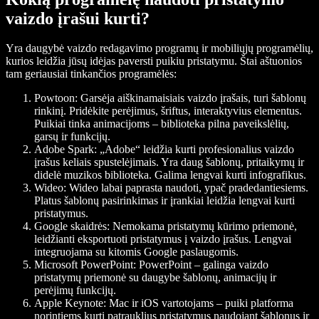
vaizdo įrašui kurti?
Yra daugybė vaizdo redagavimo programų ir mobiliųjų programėlių,
kurios leidžia jūsų idėjas paversti puikiu pristatymu. Štai aštuonios
tam geriausiai tinkančios programėlės:
Powtoon:
Garsėja aiškinamaisiais vaizdo įrašais, turi šablonų
rinkinį. Pridėkite perėjimus, šriftus, interaktyvius elementus.
Puikiai tinka animacijoms – biblioteka pilna paveikslėlių,
garsų ir funkcijų.
Adobe Spark:
„Adobe“ leidžia kurti profesionalius vaizdo
įrašus keliais spustelėjimais. Yra daug šablonų, pritaikymų ir
didelė muzikos biblioteka. Galima lengvai kurti infografikus.
Wideo:
Wideo labai paprasta naudoti, ypač pradedantiesiems.
Platus šablonų pasirinkimas ir įrankiai leidžia lengvai kurti
pristatymus.
Google skaidrės:
Nemokama pristatymų kūrimo priemonė,
leidžianti eksportuoti pristatymus į vaizdo įrašus. Lengvai
integruojama su kitomis Google paslaugomis.
Microsoft PowerPoint:
PowerPoint – galinga vaizdo
pristatymų priemonė su daugybe šablonų, animacijų ir
perėjimų funkcijų.
Apple Keynote:
Mac ir iOS vartotojams – puiki platforma
norintiems kurti patrauklius pristatymus naudojant šablonus ir