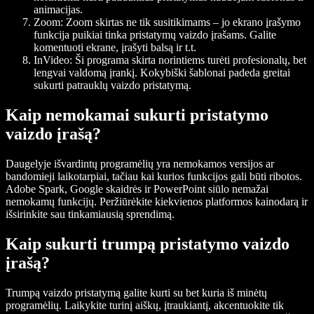
animacijas.
Zoom:
Zoom skirtas ne tik susitikimams – jo ekrano įrašymo
funkcija puikiai tinka pristatymų vaizdo įrašams. Galite
komentuoti ekrane, įrašyti balsą ir t.t.
InVideo:
Ši programa skirta norintiems turėti profesionalų, bet
lengvai valdomą įrankį. Kokybiški šablonai padeda greitai
sukurti patrauklų vaizdo pristatymą.
Kaip nemokamai sukurti pristatymo
vaizdo įrašą?
Daugelyje išvardintų programėlių yra nemokamos versijos ar
bandomieji laikotarpiai, tačiau kai kurios funkcijos gali būti ribotos.
Adobe Spark, Google skaidrės ir PowerPoint siūlo nemažai
nemokamų funkcijų. Peržiūrėkite kiekvienos platformos kainodarą ir
išsirinkite sau tinkamiausią sprendimą.
Kaip sukurti trumpą pristatymo vaizdo
įrašą?
Trumpą vaizdo pristatymą galite kurti su bet kuria iš minėtų
programėlių. Laikykite turinį aiškų, įtraukiantį, akcentuokite tik