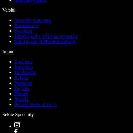
Verslui
Speechify kūrėjams
Komandoms
Švietimui
Teksto į kalbą API dokumentacija
Balso agentų API dokumentacija
Įmonė
Apie mus
Kontaktai
Tinklaraštis
Karjera
Partneriai
Pagalba
Būsena
Spauda
Prekės ženklo rinkinys
Sekite Speechify