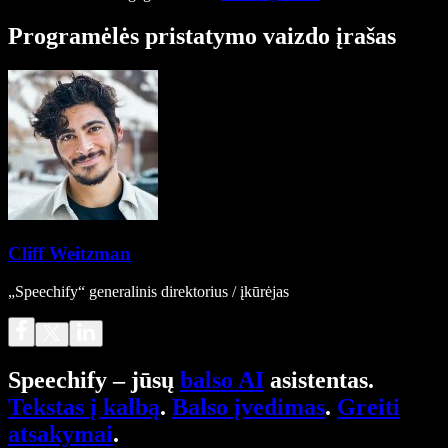
Programėlės pristatymo vaizdo įrašas
Cliff Weitzman
„Speechify“ generalinis direktorius / įkūrėjas
Speechify – jūsų
balso AI
asistentas.
Tekstas į kalbą
.
Balso įvedimas
.
Greiti
atsakymai
.