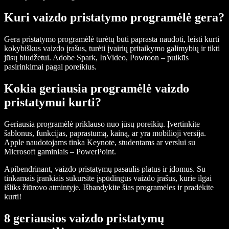
Kuri vaizdo pristatymo programėlė gera?
Gera pristatymo programėlė turėtų būti paprasta naudoti, leisti kurti
kokybiškus vaizdo įrašus, turėti įvairių pritaikymo galimybių ir tikti
jūsų biudžetui. Adobe Spark, InVideo, Powtoon – puikūs
pasirinkimai pagal poreikius.
Kokia geriausia programėlė vaizdo
pristatymui kurti?
Geriausia programėlė priklauso nuo jūsų poreikių. Įvertinkite
šablonus, funkcijas, paprastumą, kainą, ar yra mobilioji versija.
Apple naudotojams tinka Keynote, studentams ar verslui su
Microsoft gaminiais – PowerPoint.
Apibendrinant, vaizdo pristatymų pasaulis platus ir įdomus. Su
tinkamais įrankiais sukursite įspūdingus vaizdo įrašus, kurie ilgai
išliks žiūrovo atmintyje. Išbandykite šias programėles ir pradėkite
kurti!
8 geriausios vaizdo pristatymų