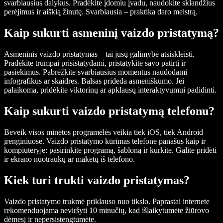
svarbiausius dalykus. Pradėkite įdomiu įvadu, naudokite sklandžius
perėjimus ir aiškią žinutę. Svarbiausia – praktika daro meistrą.
Kaip sukurti asmeninį vaizdo pristatymą?
Asmeninis vaizdo pristatymas – tai jūsų galimybė atsiskleisti.
Pradėkite trumpai prisistatydami, pristatykite savo patirtį ir
pasiekimus. Pabrėžkite svarbiausius momentus naudodami
infografikus ar skaidres. Balsas prideda asmeniškumo. Jei
palaikoma, pridėkite viktorinų ar apklausų interaktyvumui padidinti.
Kaip sukurti vaizdo pristatymą telefonu?
Beveik visos minėtos programėlės veikia tiek iOS, tiek Android
įrenginiuose. Vaizdo pristatymo kūrimas telefone panašus kaip ir
kompiuteryje: pasirinkite programą, šabloną ir kurkite. Galite pridėti
ir ekrano nuotraukų ar maketų iš telefono.
Kiek turi trukti vaizdo pristatymas?
Vaizdo pristatymo trukmė priklauso nuo tikslo. Paprastai internete
rekomenduojama neviršyti 10 minučių, kad išlaikytumėte žiūrovo
dėmesį ir nepersistengtumėte.