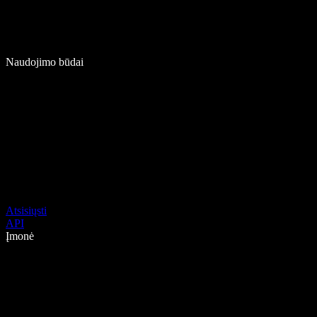
Naudojimo būdai
Atsisiųsti
API
Įmonė