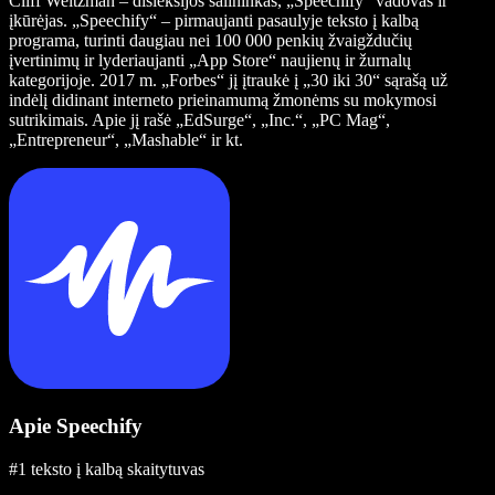
Cliff Weitzman – disleksijos šalininkas, „Speechify“ vadovas ir
įkūrėjas. „Speechify“ – pirmaujanti pasaulyje teksto į kalbą
programa, turinti daugiau nei 100 000 penkių žvaigždučių
įvertinimų ir lyderiaujanti „App Store“ naujienų ir žurnalų
kategorijoje. 2017 m. „Forbes“ jį įtraukė į „30 iki 30“ sąrašą už
indėlį didinant interneto prieinamumą žmonėms su mokymosi
sutrikimais. Apie jį rašė „EdSurge“, „Inc.“, „PC Mag“,
„Entrepreneur“, „Mashable“ ir kt.
Apie Speechify
#1 teksto į kalbą skaitytuvas