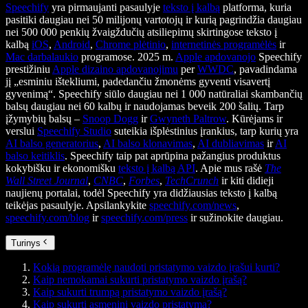
Speechify
yra pirmaujanti pasaulyje
teksto į kalbą
platforma, kuria
pasitiki daugiau nei 50 milijonų vartotojų ir kurią pagrindžia daugiau
nei 500 000 penkių žvaigždučių atsiliepimų skirtingose teksto į
kalbą
iOS
,
Android
,
Chrome plėtinio
,
internetinės programėlės
ir
Mac darbalaukio
programose. 2025 m.
Apple apdovanojo
Speechify
prestižiniu
Apple dizaino apdovanojimu
per
WWDC
, pavadindama
jį „esminiu ištekliumi, padedančiu žmonėms gyventi visavertį
gyvenimą“. Speechify siūlo daugiau nei 1 000 natūraliai skambančių
balsų daugiau nei 60 kalbų ir naudojamas beveik 200 šalių. Tarp
įžymybių balsų –
Snoop Dogg
ir
Gwyneth Paltrow
. Kūrėjams ir
verslui
Speechify Studio
suteikia išplėstinius įrankius, tarp kurių yra
AI balso generatorius
,
AI balso klonavimas
,
AI dubliavimas
ir
AI
balso keitiklis
. Speechify taip pat aprūpina pažangius produktus
kokybišku ir ekonomišku
teksto į kalbą API
. Apie mus rašė
The
Wall Street Journal
,
CNBC
,
Forbes
,
TechCrunch
ir kiti didieji
naujienų portalai, todėl Speechify yra didžiausias teksto į kalbą
teikėjas pasaulyje. Apsilankykite
speechify.com/news
,
speechify.com/blog
ir
speechify.com/press
ir sužinokite daugiau.
Turinys
Kokią programėlę naudoti pristatymo vaizdo įrašui kurti?
Kaip nemokamai sukurti pristatymo vaizdo įrašą?
Kaip sukurti trumpą pristatymo vaizdo įrašą?
Kaip sukurti asmeninį vaizdo pristatymą?