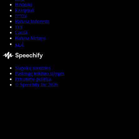
Hrvatski
Ελληνικά
עברית
Bahasa Indonesia
বাংলা
Català
Bahasa Melayu
اردو
Slapukų nuostatos
Paslaugų teikimo sąlygos
Privatumo politika
© Speechify Inc 2026