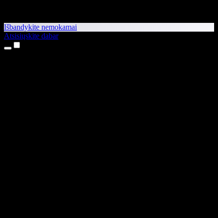
Išbandykite nemokamai
Atsisiųskite dabar
Produktai
Teksto skaitymas balsu
iPhone ir iPad programėlės
Android programėlė
Chrome plėtinys
Edge plėtinys
Interneto programėlė
Mac programėlė
Windows programėlė