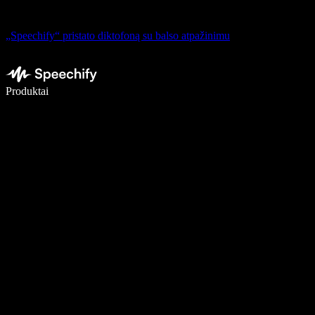
„Speechify“ pristato diktofoną su balso atpažinimu
Rašykite 5× greičiau naudodami diktavimą balsu
Produktai
Sužinokite daugiau