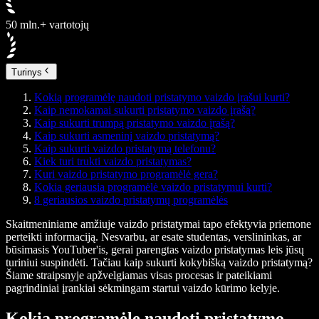
50 mln.+ vartotojų
Turinys
Kokią programėlę naudoti pristatymo vaizdo įrašui kurti?
Kaip nemokamai sukurti pristatymo vaizdo įrašą?
Kaip sukurti trumpą pristatymo vaizdo įrašą?
Kaip sukurti asmeninį vaizdo pristatymą?
Kaip sukurti vaizdo pristatymą telefonu?
Kiek turi trukti vaizdo pristatymas?
Kuri vaizdo pristatymo programėlė gera?
Kokia geriausia programėlė vaizdo pristatymui kurti?
8 geriausios vaizdo pristatymų programėlės
Skaitmeniniame amžiuje vaizdo pristatymai tapo efektyvia priemone
perteikti informaciją. Nesvarbu, ar esate studentas, verslininkas, ar
būsimasis YouTuber'is, gerai parengtas vaizdo pristatymas leis jūsų
turiniui suspindėti. Tačiau kaip sukurti kokybišką vaizdo pristatymą?
Šiame straipsnyje apžvelgiamas visas procesas ir pateikiami
pagrindiniai įrankiai sėkmingam startui vaizdo kūrimo kelyje.
Kokią programėlę naudoti pristatymo