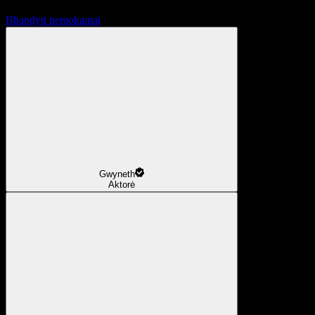
Išbandyti nemokamai
Gwyneth
Aktorė