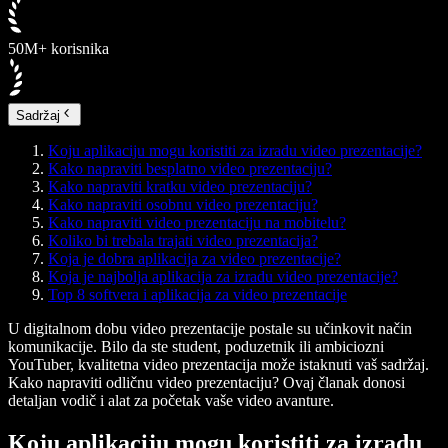
50M+ korisnika
Sadržaj
Koju aplikaciju mogu koristiti za izradu video prezentacije?
Kako napraviti besplatno video prezentaciju?
Kako napraviti kratku video prezentaciju?
Kako napraviti osobnu video prezentaciju?
Kako napraviti video prezentaciju na mobitelu?
Koliko bi trebala trajati video prezentacija?
Koja je dobra aplikacija za video prezentacije?
Koja je najbolja aplikacija za izradu video prezentacije?
Top 8 softvera i aplikacija za video prezentacije
U digitalnom dobu video prezentacije postale su učinkovit način
komunikacije. Bilo da ste student, poduzetnik ili ambiciozni
YouTuber, kvalitetna video prezentacija može istaknuti vaš sadržaj.
Kako napraviti odličnu video prezentaciju? Ovaj članak donosi
detaljan vodič i alat za početak vaše video avanture.
Koju aplikaciju mogu koristiti za izradu