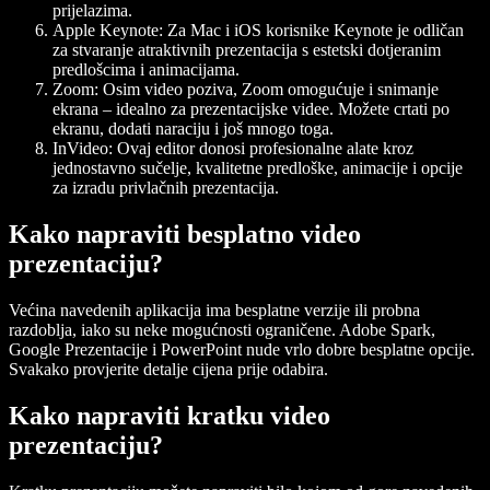
prijelazima.
Apple Keynote:
Za Mac i iOS korisnike Keynote je odličan
za stvaranje atraktivnih prezentacija s estetski dotjeranim
predlošcima i animacijama.
Zoom:
Osim video poziva, Zoom omogućuje i snimanje
ekrana – idealno za prezentacijske videe. Možete crtati po
ekranu, dodati naraciju i još mnogo toga.
InVideo:
Ovaj editor donosi profesionalne alate kroz
jednostavno sučelje, kvalitetne predloške, animacije i opcije
za izradu privlačnih prezentacija.
Kako napraviti besplatno video
prezentaciju?
Većina navedenih aplikacija ima besplatne verzije ili probna
razdoblja, iako su neke mogućnosti ograničene. Adobe Spark,
Google Prezentacije i PowerPoint nude vrlo dobre besplatne opcije.
Svakako provjerite detalje cijena prije odabira.
Kako napraviti kratku video
prezentaciju?