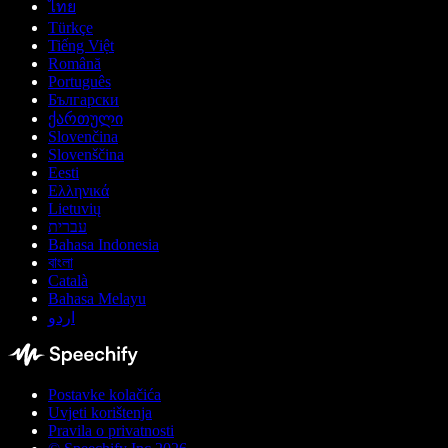
ไทย
Türkçe
Tiếng Việt
Română
Português
Български
ქართული
Slovenčina
Slovenščina
Eesti
Ελληνικά
Lietuvių
עברית
Bahasa Indonesia
বাংলা
Català
Bahasa Melayu
اردو
Postavke kolačića
Uvjeti korištenja
Pravila o privatnosti