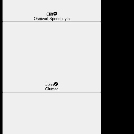
Cliff
Osnivač Speechifyja
John
Glumac