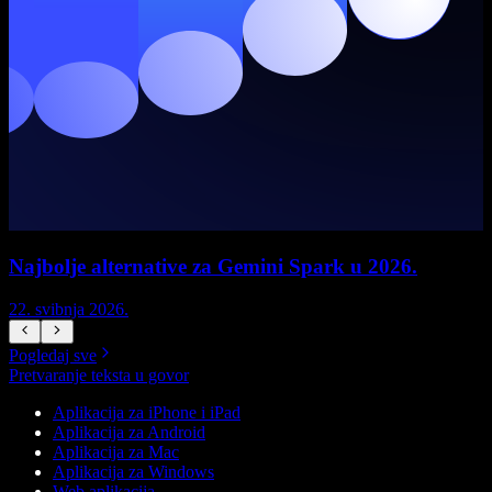
Najbolje alternative za Gemini Spark u 2026.
22. svibnja 2026.
1
Pogledaj sve
Pretvaranje teksta u govor
Aplikacija za iPhone i iPad
Aplikacija za Android
Aplikacija za Mac
Aplikacija za Windows
Web aplikacija