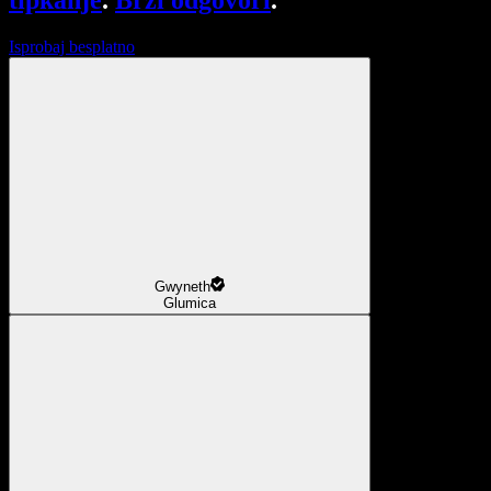
tipkanje
.
Brzi odgovori
.
Isprobaj besplatno
Gwyneth
Glumica