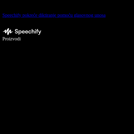
Speechify pokreće diktiranje pomoću glasovnog unosa
Pišite 5× brže uz glasovno diktiranje
Proizvodi
Saznajte više