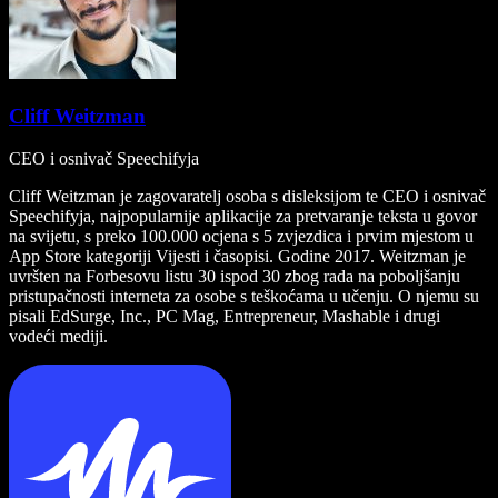
Cliff Weitzman
CEO i osnivač Speechifyja
Cliff Weitzman je zagovaratelj osoba s disleksijom te CEO i osnivač
Speechifyja, najpopularnije aplikacije za pretvaranje teksta u govor
na svijetu, s preko 100.000 ocjena s 5 zvjezdica i prvim mjestom u
App Store kategoriji Vijesti i časopisi. Godine 2017. Weitzman je
uvršten na Forbesovu listu 30 ispod 30 zbog rada na poboljšanju
pristupačnosti interneta za osobe s teškoćama u učenju. O njemu su
pisali EdSurge, Inc., PC Mag, Entrepreneur, Mashable i drugi
vodeći mediji.