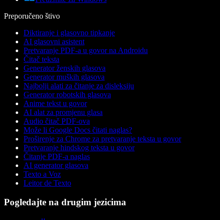
Preporučeno štivo
Diktiranje i glasovno tipkanje
AI glasovni asistent
Pretvaranje PDF-a u govor na Androidu
Čitač teksta
Generator ženskih glasova
Generator muških glasova
Najbolji alati za čitanje za disleksiju
Generator robotskih glasova
Anime tekst u govor
AI alat za promjenu glasa
Audio čitač PDF-ova
Može li Google Docs čitati naglas?
Proširenje za Chrome za pretvaranje teksta u govor
Pretvaranje hindskog teksta u govor
Čitanje PDF-a naglas
AI generator glasova
Texto a Voz
Leitor de Texto
Pogledajte na drugim jezicima