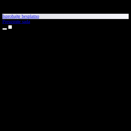
Isprobajte besplatno
Preuzmite sada
Proizvodi
Pretvaranje teksta u govor
Aplikacije za iPhone i iPad
Aplikacija za Android
Proširenje za Chrome
Proširenje za Edge
Web-aplikacija
Aplikacija za Mac
Aplikacija za Windows