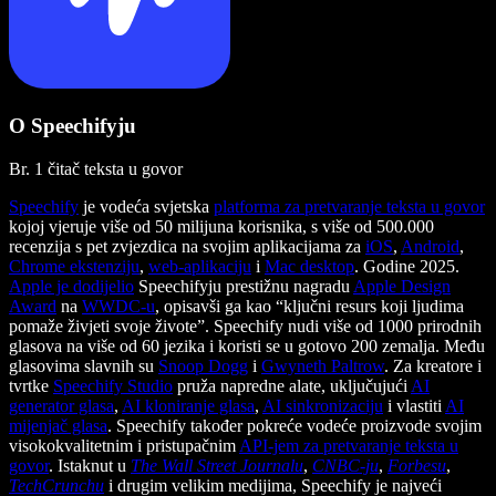
O Speechifyju
Br. 1 čitač teksta u govor
Speechify
je vodeća svjetska
platforma za pretvaranje teksta u govor
kojoj vjeruje više od 50 milijuna korisnika, s više od 500.000
recenzija s pet zvjezdica na svojim aplikacijama za
iOS
,
Android
,
Chrome ekstenziju
,
web-aplikaciju
i
Mac desktop
. Godine 2025.
Apple je dodijelio
Speechifyju prestižnu nagradu
Apple Design
Award
na
WWDC-u
, opisavši ga kao “ključni resurs koji ljudima
pomaže živjeti svoje živote”. Speechify nudi više od 1000 prirodnih
glasova na više od 60 jezika i koristi se u gotovo 200 zemalja. Među
glasovima slavnih su
Snoop Dogg
i
Gwyneth Paltrow
. Za kreatore i
tvrtke
Speechify Studio
pruža napredne alate, uključujući
AI
generator glasa
,
AI kloniranje glasa
,
AI sinkronizaciju
i vlastiti
AI
mijenjač glasa
. Speechify također pokreće vodeće proizvode svojim
visokokvalitetnim i pristupačnim
API-jem za pretvaranje teksta u
govor
. Istaknut u
The Wall Street Journalu
,
CNBC-ju
,
Forbesu
,
TechCrunchu
i drugim velikim medijima, Speechify je najveći