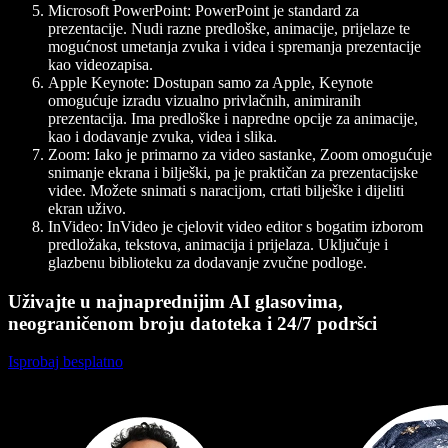
Microsoft PowerPoint:
PowerPoint je standard za
prezentacije. Nudi razne predloške, animacije, prijelaze te
mogućnost umetanja zvuka i videa i spremanja prezentacije
kao videozapisa.
Apple Keynote:
Dostupan samo za Apple, Keynote
omogućuje izradu vizualno privlačnih, animiranih
prezentacija. Ima predloške i napredne opcije za animacije,
kao i dodavanje zvuka, videa i slika.
Zoom:
Iako je primarno za video sastanke, Zoom omogućuje
snimanje ekrana i bilješki, pa je praktičan za prezentacijske
videe. Možete snimati s naracijom, crtati bilješke i dijeliti
ekran uživo.
InVideo:
InVideo je cjelovit video editor s bogatim izborom
predložaka, tekstova, animacija i prijelaza. Uključuje i
glazbenu biblioteku za dodavanje zvučne podloge.
Uživajte u najnaprednijim AI glasovima,
neograničenom broju datoteka i 24/7 podršci
Isprobaj besplatno