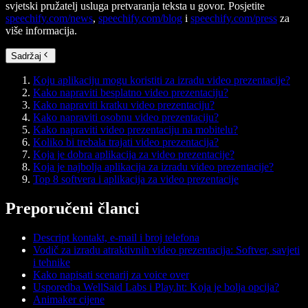
svjetski pružatelj usluga pretvaranja teksta u govor. Posjetite
speechify.com/news
,
speechify.com/blog
i
speechify.com/press
za
više informacija.
Sadržaj
Koju aplikaciju mogu koristiti za izradu video prezentacije?
Kako napraviti besplatno video prezentaciju?
Kako napraviti kratku video prezentaciju?
Kako napraviti osobnu video prezentaciju?
Kako napraviti video prezentaciju na mobitelu?
Koliko bi trebala trajati video prezentacija?
Koja je dobra aplikacija za video prezentacije?
Koja je najbolja aplikacija za izradu video prezentacije?
Top 8 softvera i aplikacija za video prezentacije
Preporučeni članci
Descript kontakt, e-mail i broj telefona
Vodič za izradu atraktivnih video prezentacija: Softver, savjeti
i tehnike
Kako napisati scenarij za voice over
Usporedba WellSaid Labs i Play.ht: Koja je bolja opcija?
Animaker cijene