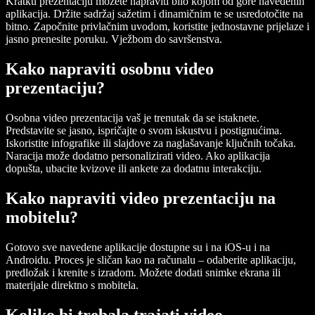
Kratku prezentaciju možete napraviti bilo kojom od gore navedenih
aplikacija. Držite sadržaj sažetim i dinamičnim te se usredotočite na
bitno. Započnite privlačnim uvodom, koristite jednostavne prijelaze i
jasno prenesite poruku. Vježbom do savršenstva.
Kako napraviti osobnu video
prezentaciju?
Osobna video prezentacija vaš je trenutak da se istaknete.
Predstavite se jasno, ispričajte o svom iskustvu i postignućima.
Iskoristite infografike ili slajdove za naglašavanje ključnih točaka.
Naracija može dodatno personalizirati video. Ako aplikacija
dopušta, ubacite kvizove ili ankete za dodatnu interakciju.
Kako napraviti video prezentaciju na
mobitelu?
Gotovo sve navedene aplikacije dostupne su i na iOS-u i na
Androidu. Proces je sličan kao na računalu – odaberite aplikaciju,
predložak i krenite s izradom. Možete dodati snimke ekrana ili
materijale direktno s mobitela.
Koliko bi trebala trajati video