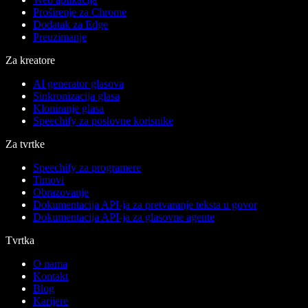
Proširenje za Chrome
Dodatak za Edge
Preuzimanje
Za kreatore
AI generator glasova
Sinkronizacija glasa
Kloniranje glasa
Speechify za poslovne korisnike
Za tvrtke
Speechify za programere
Timovi
Obrazovanje
Dokumentacija API-ja za pretvaranje teksta u govor
Dokumentacija API-ja za glasovne agente
Tvrtka
O nama
Kontakt
Blog
Karijere