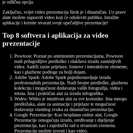
je odlična opcija.
Zaključno, svijet video prezentacija širok je i dinamičan. Uz prave
alate možete napraviti video koji će oduševiti publiku. Istražite
aplikacije i krenite stvarati svoje upečatljive prezentacije!
Top 8 softvera i aplikacija za video
prezentacije
Powtoon:
Poznat po animiranim prezentacijama, Powtoon
nudi prilagodljive predloške i olakšava izradu zanimljivih
videa. Sadrži razne prijelaze, fontove i interaktivne elemente,
kao i glazbene podloge za bolji dojam.
Adobe Spark:
Adobe Spark pojednostavljuje izradu
profesionalnih prezentacija. Nudi brojne predloške, glazbenu
kolekciju i mogućnost dodavanja vaših fotografija, videa i
teksta. Ima i praktičan alat za izradu infografika.
Wideo:
Wideo je intuitivan alat za sve korisnike. Ima mnogo
predložaka, alate za animacije i prijelaze te mogućnost
dodavanja vlastitog zvuka za dinamičnu prezentaciju.
Google Prezentacije:
Kao besplatan online alat, Google
Prezentacije omogućuju izradu, uređivanje i dijeljenje
prezentacija, kao i zajednički rad u stvarnom vremenu.
Prezentaciju možete izvesti i kao video.