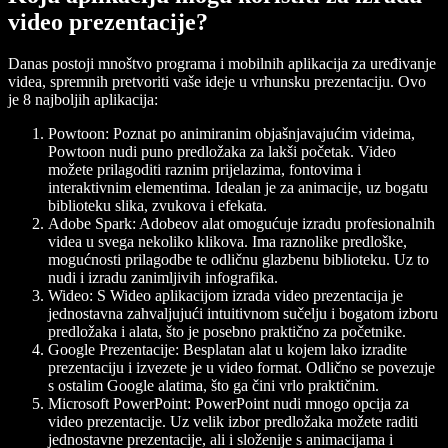
video prezentacije?
Danas postoji mnoštvo programa i mobilnih aplikacija za uređivanje
videa, spremnih pretvoriti vaše ideje u vrhunsku prezentaciju. Ovo
je 8 najboljih aplikacija:
Powtoon:
Poznat po animiranim objašnjavajućim videima,
Powtoon nudi puno predložaka za lakši početak. Video
možete prilagoditi raznim prijelazima, fontovima i
interaktivnim elementima. Idealan je za animacije, uz bogatu
biblioteku slika, zvukova i efekata.
Adobe Spark:
Adobeov alat omogućuje izradu profesionalnih
videa u svega nekoliko klikova. Ima raznolike predloške,
mogućnosti prilagodbe te odličnu glazbenu biblioteku. Uz to
nudi i izradu zanimljivih infografika.
Wideo:
S Wideo aplikacijom izrada video prezentacija je
jednostavna zahvaljujući intuitivnom sučelju i bogatom izboru
predložaka i alata, što je posebno praktično za početnike.
Google Prezentacije:
Besplatan alat u kojem lako izradite
prezentaciju i izvezete je u video format. Odlično se povezuje
s ostalim Google alatima, što ga čini vrlo praktičnim.
Microsoft PowerPoint:
PowerPoint nudi mnogo opcija za
video prezentacije. Uz velik izbor predložaka možete raditi
jednostavne prezentacije, ali i složenije s animacijama i