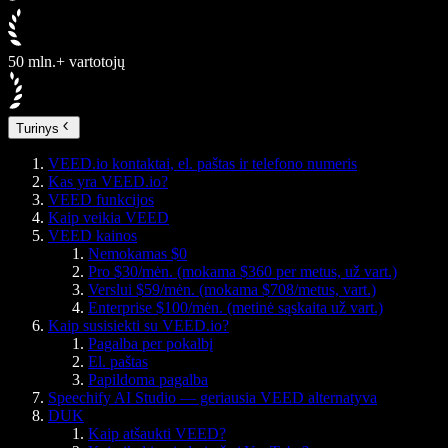
50 mln.+ vartotojų
Turinys
VEED.io kontaktai, el. paštas ir telefono numeris
Kas yra VEED.io?
VEED funkcijos
Kaip veikia VEED
VEED kainos
Nemokamas $0
Pro $30/mėn. (mokama $360 per metus, už vart.)
Verslui $59/mėn. (mokama $708/metus, vart.)
Enterprise $100/mėn. (metinė sąskaita už vart.)
Kaip susisiekti su VEED.io?
Pagalba per pokalbį
El. paštas
Papildoma pagalba
Speechify AI Studio — geriausia VEED alternatyva
DUK
Kaip atšaukti VEED?