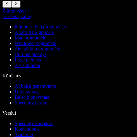
Žiūrėti visus
Tekstas į kalbą
iPhone ir iPad programėlės
Android programėlė
Mac programėlė
Windows programėlė
Žiniatinklio programėlė
Chrome plėtinys
Edge plėtinys
Atsisiuntimai
Kūrėjams
AI balsų generavimas
Dubliavimas
Balso klonavimas
Speechify darbui
Verslui
Speechify kūrėjams
Komandoms
Švietimui