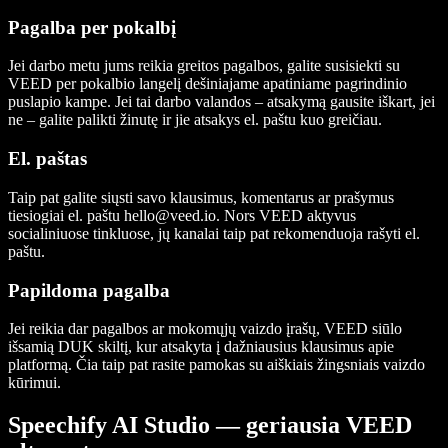
Pagalba per pokalbį
Jei darbo metu jums reikia greitos pagalbos, galite susisiekti su
VEED per pokalbio langelį dešiniajame apatiniame pagrindinio
puslapio kampe. Jei tai darbo valandos – atsakymą gausite iškart, jei
ne – galite palikti žinutę ir jie atsakys el. paštu kuo greičiau.
El. paštas
Taip pat galite siųsti savo klausimus, komentarus ar prašymus
tiesiogiai el. paštu
hello@veed.io
. Nors VEED aktyvus
socialiniuose tinkluose, jų kanalai taip pat rekomenduoja rašyti el.
paštu.
Papildoma pagalba
Jei reikia dar pagalbos ar mokomųjų vaizdo įrašų, VEED siūlo
išsamią DUK skiltį, kur atsakyta į dažniausius klausimus apie
platformą. Čia taip pat rasite pamokas su aiškiais žingsniais vaizdo
kūrimui.
Speechify AI Studio — geriausia VEED