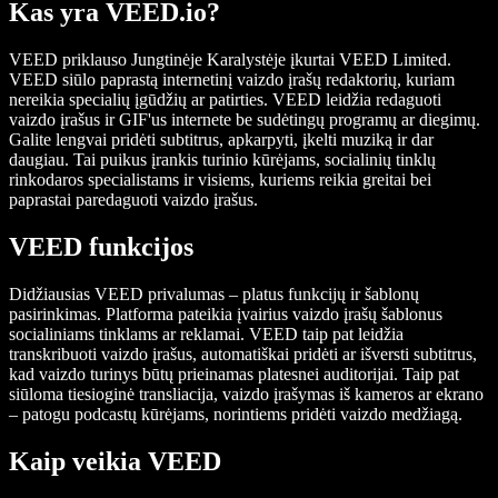
Kas yra VEED.io?
VEED priklauso Jungtinėje Karalystėje įkurtai VEED Limited.
VEED siūlo paprastą internetinį vaizdo įrašų redaktorių, kuriam
nereikia specialių įgūdžių ar patirties. VEED leidžia redaguoti
vaizdo įrašus ir GIF'us internete be sudėtingų programų ar diegimų.
Galite lengvai pridėti subtitrus, apkarpyti, įkelti muziką ir dar
daugiau. Tai puikus įrankis turinio kūrėjams, socialinių tinklų
rinkodaros specialistams ir visiems, kuriems reikia greitai bei
paprastai paredaguoti vaizdo įrašus.
VEED funkcijos
Didžiausias VEED privalumas – platus funkcijų ir šablonų
pasirinkimas. Platforma pateikia įvairius vaizdo įrašų šablonus
socialiniams tinklams ar reklamai. VEED taip pat leidžia
transkribuoti vaizdo įrašus, automatiškai pridėti ar išversti subtitrus,
kad vaizdo turinys būtų prieinamas platesnei auditorijai. Taip pat
siūloma tiesioginė transliacija, vaizdo įrašymas iš kameros ar ekrano
– patogu podcastų kūrėjams, norintiems pridėti vaizdo medžiagą.
Kaip veikia VEED