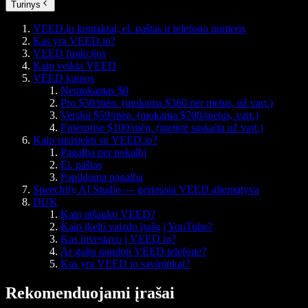
Turinys
VEED.io kontaktai, el. paštas ir telefono numeris
Kas yra VEED.io?
VEED funkcijos
Kaip veikia VEED
VEED kainos
Nemokamas $0
Pro $30/mėn. (mokama $360 per metus, už vart.)
Verslui $59/mėn. (mokama $708/metus, vart.)
Enterprise $100/mėn. (metinė sąskaita už vart.)
Kaip susisiekti su VEED.io?
Pagalba per pokalbį
El. paštas
Papildoma pagalba
Speechify AI Studio — geriausia VEED alternatyva
DUK
Kaip atšaukti VEED?
Kaip įkelti vaizdo įrašą į YouTube?
Kas investavo į VEED io?
Ar galiu naudoti VEED telefone?
Kas yra VEED io savininkai?
Rekomenduojami įrašai