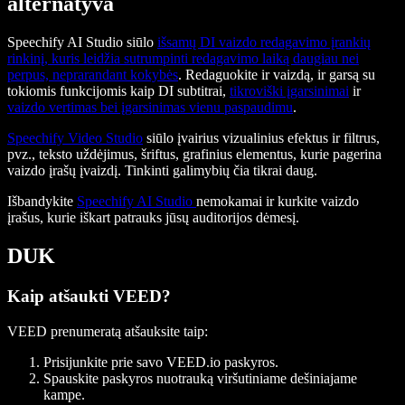
alternatyva
Speechify AI Studio siūlo
išsamų DI vaizdo redagavimo įrankių
rinkinį, kuris leidžia sutrumpinti redagavimo laiką daugiau nei
perpus, neprarandant kokybės
. Redaguokite ir vaizdą, ir garsą su
tokiomis funkcijomis kaip DI subtitrai,
tikroviški įgarsinimai
ir
vaizdo vertimas bei įgarsinimas vienu paspaudimu
.
Speechify Video Studio
siūlo įvairius vizualinius efektus ir filtrus,
pvz., teksto uždėjimus, šriftus, grafinius elementus, kurie pagerina
vaizdo įrašų įvaizdį. Tinkinti galimybių čia tikrai daug.
Išbandykite
Speechify AI Studio
nemokamai ir kurkite vaizdo
įrašus, kurie iškart patrauks jūsų auditorijos dėmesį.
DUK
Kaip atšaukti VEED?
VEED prenumeratą atšauksite taip:
Prisijunkite prie savo VEED.io paskyros.
Spauskite paskyros nuotrauką viršutiniame dešiniajame
kampe.