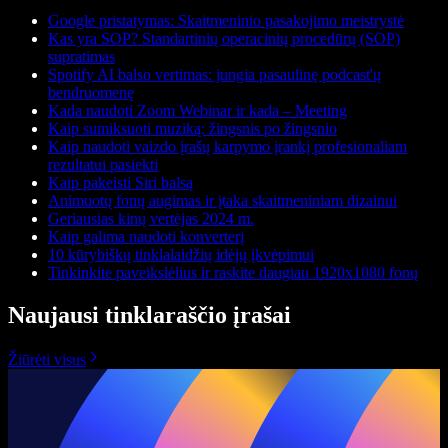
Google pristatymas: Skaitmeninio pasakojimo meistrystė
Kas yra SOP? Standartinių operacinių procedūrų (SOP)
supratimas
Spotify AI balso vertimas: jungia pasaulinę podcast'ų
bendruomenę
Kada naudoti Zoom Webinar ir kada – Meeting
Kaip sumiksuoti muziką: žingsnis po žingsnio
Kaip naudoti vaizdo įrašų karpymo įrankį profesionaliam
rezultatui pasiekti
Kaip pakeisti Siri balsą
Animuotų fonų augimas ir įtaka skaitmeniniam dizainui
Geriausias kinų vertėjas 2024 m.
Kaip galima naudoti konverterį
10 kūrybiškų tinklalaidžių idėjų įkvėpimui
Tinkinkite paveikslėlius ir raskite daugiau 1920x1080 fonų
Naujausi tinklaraščio įrašai
Žiūrėti visus