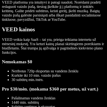
VEED platforma yra intuityvi ir patogi naudoti. Norėdami pradėti
redaguoti vaizdo įrašą, tiesiog įkelkite jį į platformą ir imkitės
keitimų. Galite pridėti subtitrus, keisti greitį, įkelti muziką. Baigtą
vaizdo įrašą galėsite parsisiųsti arba iškart pasidalinti socialiniuose
tinkluose, pavyzdžiui, TikTok ar YouTube.
VEED kainos
VEED veikia kaip SaaS – tai yra, prieiga teikiama internetu už
mėnesinį mokestį. Yra keturi kainų planai skirtingiems poreikiams ir
biudžetams. Štai trumpa jų apžvalga ir pagrindinės kiekvieno plano
funkcijos.
Nemokamas $0
Neribotas 720p eksportas su vandens ženklu
Kurkite iki 10 min. vaizdo įrašus
30 subtitrų min./mėn.
Pro $30/mėn. (mokama $360 per metus, už vart.)
Pašalinamas vandens ženklas
1440 min. subtitrų
Subtitrų vertimas ir eksportas