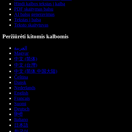
Hindi kalbos tekstas į kalbą
PDF skaitymas balsu
AI balsų generavimas
Tekstas į balsą
Teksto skaitytuvas
Peržiūrėti kitomis kalbomis
العربية
Magyar
中文 (简体)
中文 (台灣)
中文 (简体 中国大陆)
Čeština
Dansk
Nederlands
English
Français
Suomi
Deutsch
हिन्दी
Italiano
日本語
한국어