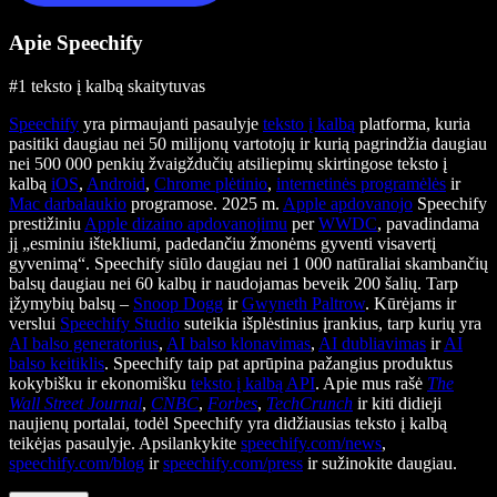
Apie Speechify
#1 teksto į kalbą skaitytuvas
Speechify
yra pirmaujanti pasaulyje
teksto į kalbą
platforma, kuria
pasitiki daugiau nei 50 milijonų vartotojų ir kurią pagrindžia daugiau
nei 500 000 penkių žvaigždučių atsiliepimų skirtingose teksto į
kalbą
iOS
,
Android
,
Chrome plėtinio
,
internetinės programėlės
ir
Mac darbalaukio
programose. 2025 m.
Apple apdovanojo
Speechify
prestižiniu
Apple dizaino apdovanojimu
per
WWDC
, pavadindama
jį „esminiu ištekliumi, padedančiu žmonėms gyventi visavertį
gyvenimą“. Speechify siūlo daugiau nei 1 000 natūraliai skambančių
balsų daugiau nei 60 kalbų ir naudojamas beveik 200 šalių. Tarp
įžymybių balsų –
Snoop Dogg
ir
Gwyneth Paltrow
. Kūrėjams ir
verslui
Speechify Studio
suteikia išplėstinius įrankius, tarp kurių yra
AI balso generatorius
,
AI balso klonavimas
,
AI dubliavimas
ir
AI
balso keitiklis
. Speechify taip pat aprūpina pažangius produktus
kokybišku ir ekonomišku
teksto į kalbą API
. Apie mus rašė
The
Wall Street Journal
,
CNBC
,
Forbes
,
TechCrunch
ir kiti didieji
naujienų portalai, todėl Speechify yra didžiausias teksto į kalbą
teikėjas pasaulyje. Apsilankykite
speechify.com/news
,
speechify.com/blog
ir
speechify.com/press
ir sužinokite daugiau.