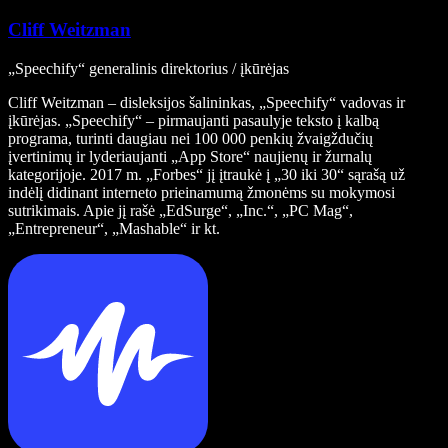
Cliff Weitzman
„Speechify“ generalinis direktorius / įkūrėjas
Cliff Weitzman – disleksijos šalininkas, „Speechify“ vadovas ir
įkūrėjas. „Speechify“ – pirmaujanti pasaulyje teksto į kalbą
programa, turinti daugiau nei 100 000 penkių žvaigždučių
įvertinimų ir lyderiaujanti „App Store“ naujienų ir žurnalų
kategorijoje. 2017 m. „Forbes“ jį įtraukė į „30 iki 30“ sąrašą už
indėlį didinant interneto prieinamumą žmonėms su mokymosi
sutrikimais. Apie jį rašė „EdSurge“, „Inc.“, „PC Mag“,
„Entrepreneur“, „Mashable“ ir kt.