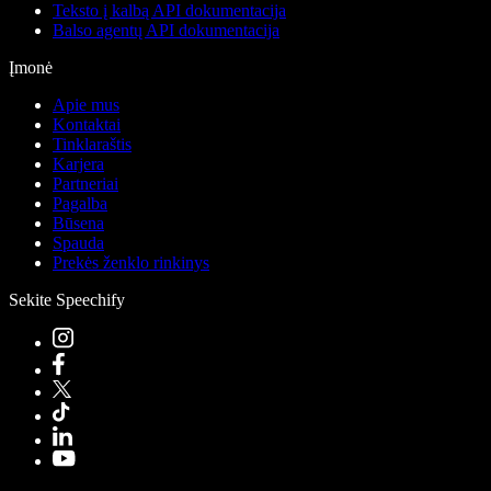
Teksto į kalbą API dokumentacija
Balso agentų API dokumentacija
Įmonė
Apie mus
Kontaktai
Tinklaraštis
Karjera
Partneriai
Pagalba
Būsena
Spauda
Prekės ženklo rinkinys
Sekite Speechify