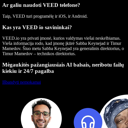
Ar galiu naudoti VEED telefone?
Taip, VEED turi programėlę ir iOS, ir Android.
Kas yra VEED io savininkai?
VEED.io yra privati įmonė, kurios valdymas viešai neskelbiamas.
Vieša informacija rodo, kad įmonę įkūrė Sabba Keynejad ir Timur
Mamedov. Šiuo metu Sabba Keynejad yra generalinis direktorius, o
Timur Mamedov – technikos direktorius.
Mėgaukitės pažangiausiais AI balsais, neribotu failų
kiekiu ir 24/7 pagalba
Išbandyti nemokamai