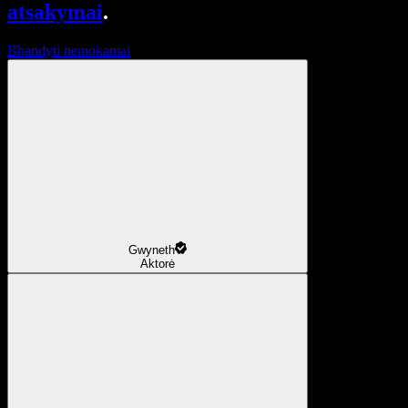
atsakymai
.
Išbandyti nemokamai
Gwyneth
Aktorė