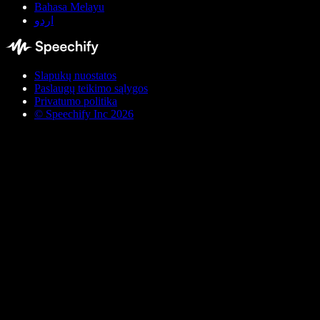
Bahasa Melayu
اردو
Slapukų nuostatos
Paslaugų teikimo sąlygos
Privatumo politika
© Speechify Inc 2026