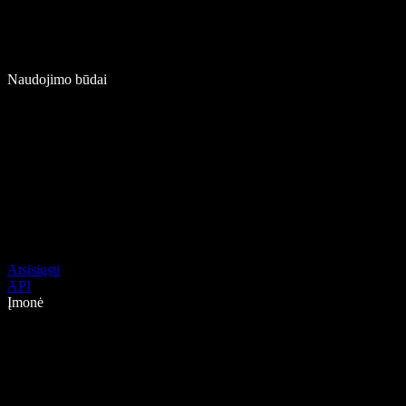
Naudojimo būdai
Atsisiųsti
API
Įmonė