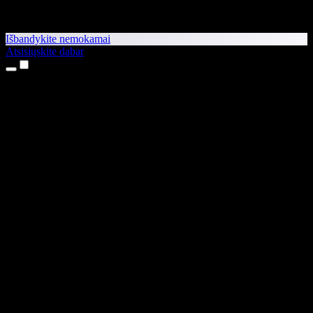
Išbandykite nemokamai
Atsisiųskite dabar
Produktai
Teksto skaitymas balsu
iPhone ir iPad programėlės
Android programėlė
Chrome plėtinys
Edge plėtinys
Interneto programėlė
Mac programėlė
Windows programėlė