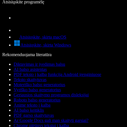
Atsisiųskite programėlę
Atsisiųskite, skirta macOS
Atsisiųskite, skirta Windows
Rekomenduojama literatūra
Diktavimas ir įvedimas balsu
AI balso asistentas
PDF teksto į kalbą funkcija Android įrenginiuose
Teksto skaitytuvas
Moteriško balso generatorius
Vyriško balso generatorius
Geriausios skaitymo programos disleksijai
Roboto balso generatorius
Anime teksto į kalbą
AI balso keitiklis
PDF garso skaitytuvas
Ar Google Docs gali man skaityti garsiai?
Chrome plėtinys tekstui į kalbą