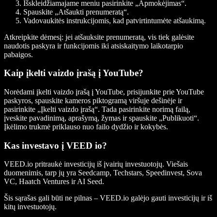
Išskleidžiamajame meniu pasirinkite „Apmokėjimas“.
Spauskite „Atšaukti prenumeratą“.
Vadovaukitės instrukcijomis, kad patvirtintumėte atšaukimą.
Atkreipkite dėmesį: jei atšauksite prenumeratą, vis tiek galėsite
naudotis paskyra ir funkcijomis iki atsiskaitymo laikotarpio
pabaigos.
Kaip įkelti vaizdo įrašą į YouTube?
Norėdami įkelti vaizdo įrašą į YouTube, prisijunkite prie YouTube
paskyros, spauskite kameros piktogramą viršuje dešinėje ir
pasirinkite „Įkelti vaizdo įrašą“. Tada pasirinkite norimą failą,
įveskite pavadinimą, aprašymą, žymas ir spauskite „Publikuoti“.
Įkėlimo trukmė priklauso nuo failo dydžio ir kokybės.
Kas investavo į VEED io?
VEED.io pritraukė investicijų iš įvairių investuotojų. Viešais
duomenimis, tarp jų yra Seedcamp, Techstars, Speedinvest, Sova
VC, Haatch Ventures ir AI Seed.
Šis sąrašas gali būti ne pilnas – VEED.io galėjo gauti investicijų ir iš
kitų investuotojų.