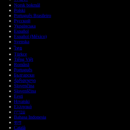
Norsk bokmål
Polski
Português Brasileiro
Русский
Українська
Español
Español (México)
Svenska
ไทย
Türkçe
Tiếng Việt
Română
Português
Български
ქართული
Slovenčina
Slovenščina
Eesti
Hrvatski
Ελληνικά
עברית
Bahasa Indonesia
বাংলা
Català