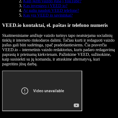
Kaip įkelti vaizdo įrašą į YouTube?
Kas investavo į VEED io?
Ar galiu naudoti VEED telefone?
Kas yra VEED io savininkai?
VEED.io kontaktai, el. paštas ir telefono numeris
Skaitmeniniame amžiuje vaizdo turinys tapo neatsiejama socialinių
tinklų ir interneto rinkodaros dalimi. Tačiau kurti ir redaguoti vaizdo
įrašus gali būti sudėtinga, ypač pradedantiesiems. Čia praverčia
VEED.io – internetinis vaizdo redaktorius, kuris padaro redagavimą
paprastą ir prieinamą kiekvienam. Pažinkime VEED, sužinokime,
kaip susisiekti su jų komanda, ir atraskime alternatyvą, kuri
pagreitins jūsų darbą.