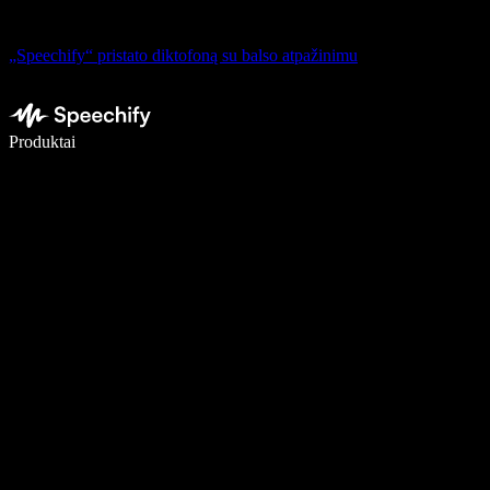
„Speechify“ pristato diktofoną su balso atpažinimu
Rašykite 5× greičiau naudodami diktavimą balsu
Produktai
Sužinokite daugiau