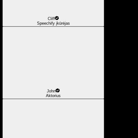
Cliff
Speechify įkūrėjas
John
Aktorius