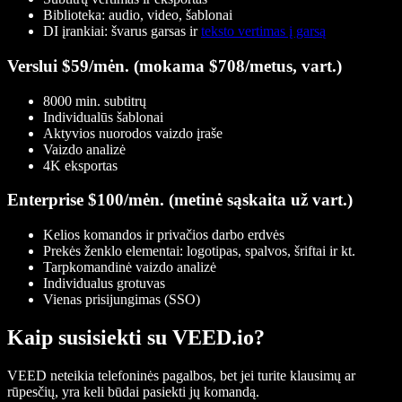
Biblioteka: audio, video, šablonai
DI įrankiai: švarus garsas ir
teksto vertimas į garsą
Verslui $59/mėn. (mokama $708/metus, vart.)
8000 min. subtitrų
Individualūs šablonai
Aktyvios nuorodos vaizdo įraše
Vaizdo analizė
4K eksportas
Enterprise $100/mėn. (metinė sąskaita už vart.)
Kelios komandos ir privačios darbo erdvės
Prekės ženklo elementai: logotipas, spalvos, šriftai ir kt.
Tarpkomandinė vaizdo analizė
Individualus grotuvas
Vienas prisijungimas (SSO)
Kaip susisiekti su VEED.io?
VEED neteikia telefoninės pagalbos, bet jei turite klausimų ar
rūpesčių, yra keli būdai pasiekti jų komandą.