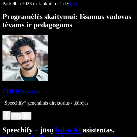
Paskelbta
2023 m. lapkričio 21 d.
•
TTS
Programėlės skaitymui: Išsamus vadovas
tėvams ir pedagogams
Cliff Weitzman
„Speechify“ generalinis direktorius / įkūrėjas
Speechify – jūsų
balso AI
asistentas.