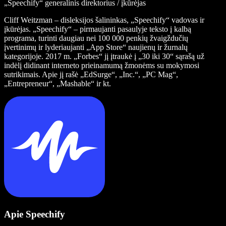
„Speechify“ generalinis direktorius / įkūrėjas
Cliff Weitzman – disleksijos šalininkas, „Speechify“ vadovas ir
įkūrėjas. „Speechify“ – pirmaujanti pasaulyje teksto į kalbą
programa, turinti daugiau nei 100 000 penkių žvaigždučių
įvertinimų ir lyderiaujanti „App Store“ naujienų ir žurnalų
kategorijoje. 2017 m. „Forbes“ jį įtraukė į „30 iki 30“ sąrašą už
indėlį didinant interneto prieinamumą žmonėms su mokymosi
sutrikimais. Apie jį rašė „EdSurge“, „Inc.“, „PC Mag“,
„Entrepreneur“, „Mashable“ ir kt.
Apie Speechify