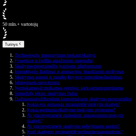
50 mln.+ vartotojų
Turinys
Technologijų integravimas mokant skaityti
Fonetikos ir žodžių atpažinimo pagrindai
Skaitymo programėlės įvairioms platformoms
Interaktyvūs žaidimai ir animacijos: įtraukiantis mokymas
Skaitymas garsiai ir pasakų knygos: supratimo lavinimas
Mokymasis savo tempu
Nemokamos ir mokamos versijos: kiekvienam prieinama
Speechify teksto skaitymas balsu
Dažniausiai užduodami klausimai apie skaitymo programėles
Kokia yra geriausia programėlė mokytis skaityti?
Kokia geriausia skaitymo mokymo programa?
Ar yra programėlė padedanti suaugusiems mokytis
skaityti?
Ar yra programėlė skaitymo gebėjimams gerinti?
Kuri skaitymo programėlė geriausia suaugusiems?