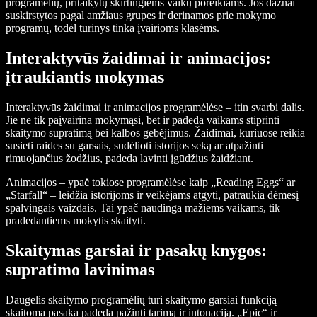
programėlių, pritaikytų skirtingiems vaikų poreikiams. Jos dažnai
suskirstytos pagal amžiaus grupes ir derinamos prie mokymo
programų, todėl turinys tinka įvairioms klasėms.
Interaktyvūs žaidimai ir animacijos:
įtraukiantis mokymas
Interaktyvūs žaidimai ir animacijos programėlėse – itin svarbi dalis.
Jie ne tik paįvairina mokymąsi, bet ir padeda vaikams stiprinti
skaitymo supratimą bei kalbos gebėjimus. Žaidimai, kuriuose reikia
susieti raides su garsais, sudėlioti istorijos seką ar atpažinti
rimuojančius žodžius, padeda lavinti įgūdžius žaidžiant.
Animacijos – ypač tokiose programėlėse kaip „Reading Eggs“ ar
„Starfall“ – leidžia istorijoms ir veikėjams atgyti, patraukia dėmesį
spalvingais vaizdais. Tai ypač naudinga mažiems vaikams, tik
pradedantiems mokytis skaityti.
Skaitymas garsiai ir pasakų knygos:
supratimo lavinimas
Daugelis skaitymo programėlių turi skaitymo garsiai funkciją –
skaitoma pasaka padeda pažinti tarimą ir intonaciją. „Epic“ ir