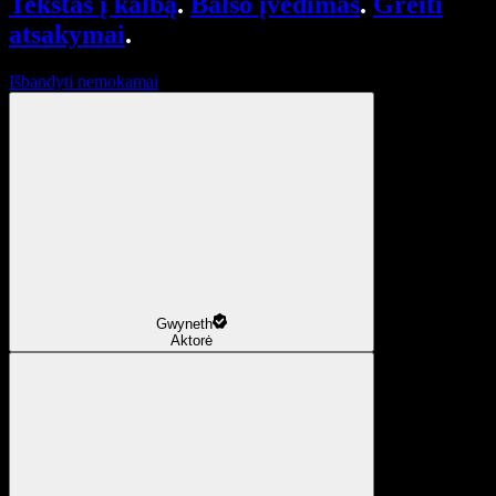
Tekstas į kalbą
.
Balso įvedimas
.
Greiti
atsakymai
.
Išbandyti nemokamai
Gwyneth
Aktorė