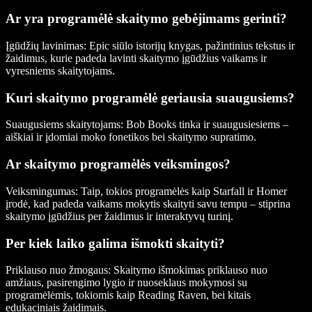
Ar yra programėlė skaitymo gebėjimams gerinti?
Įgūdžių lavinimas:
Epic siūlo istorijų knygas, pažintinius tekstus ir
žaidimus, kurie padeda lavinti skaitymo įgūdžius vaikams ir
vyresniems skaitytojams.
Kuri skaitymo programėlė geriausia suaugusiems?
Suaugusiems skaitytojams:
Bob Books tinka ir suaugusiesiems –
aiškiai ir įdomiai moko fonetikos bei skaitymo supratimo.
Ar skaitymo programėlės veiksmingos?
Veiksmingumas:
Taip, tokios programėlės kaip Starfall ir Homer
įrodė, kad padeda vaikams mokytis skaityti savu tempu – stiprina
skaitymo įgūdžius per žaidimus ir interaktyvų turinį.
Per kiek laiko galima išmokti skaityti?
Priklauso nuo žmogaus:
Skaitymo išmokimas priklauso nuo
amžiaus, pasirengimo lygio ir nuoseklaus mokymosi su
programėlėmis, tokiomis kaip Reading Raven, bei kitais
edukaciniais žaidimais.