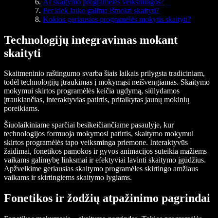
Ar skaitymo programėlės veiksmingos?
Per kiek laiko galima išmokti skaityti?
Kokios geriausios programėlės mokytis skaityti?
Technologijų integravimas mokant
skaityti
Skaitmeninio raštingumo svarba šiais laikais prilygsta tradiciniam,
todėl technologijų įtraukimas į mokymąsi neišvengiamas. Skaitymo
mokymui skirtos programėlės keičia ugdymą, siūlydamos
įtraukiančias, interaktyvias patirtis, pritaikytas jaunų mokinių
poreikiams.
Šiuolaikiniame sparčiai besikeičiančiame pasaulyje, kur
technologijos formuoja mokymosi patirtis, skaitymo mokymui
skirtos programėlės tapo veiksminga priemone. Interaktyvūs
žaidimai, fonetikos pamokos ir gyvos animacijos suteikia mažiems
vaikams galimybę linksmai ir efektyviai lavinti skaitymo įgūdžius.
Apžvelkime geriausias skaitymo programėles skirtingo amžiaus
vaikams ir skirtingiems skaitymo lygiams.
Fonetikos ir žodžių atpažinimo pagrindai