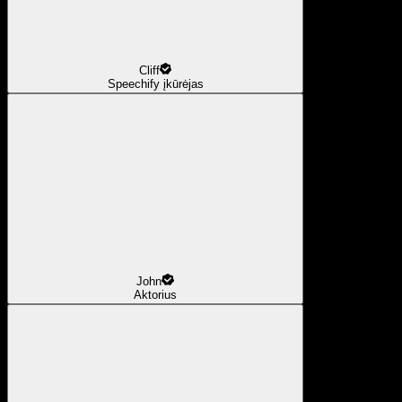
Cliff
Speechify įkūrėjas
John
Aktorius