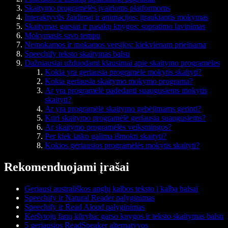
Skaitymo programėlės įvairioms platformoms
Interaktyvūs žaidimai ir animacijos: įtraukiantis mokymas
Skaitymas garsiai ir pasakų knygos: supratimo lavinimas
Mokymasis savo tempu
Nemokamos ir mokamos versijos: kiekvienam prieinama
Speechify teksto skaitymas balsu
Dažniausiai užduodami klausimai apie skaitymo programėles
Kokia yra geriausia programėlė mokytis skaityti?
Kokia geriausia skaitymo mokymo programa?
Ar yra programėlė padedanti suaugusiems mokytis
skaityti?
Ar yra programėlė skaitymo gebėjimams gerinti?
Kuri skaitymo programėlė geriausia suaugusiems?
Ar skaitymo programėlės veiksmingos?
Per kiek laiko galima išmokti skaityti?
Kokios geriausios programėlės mokytis skaityti?
Rekomenduojami įrašai
Geriausi australiškos anglų kalbos teksto į kalbą balsai
Speechify ir Natural Reader palyginimas
Speechify ir Read Aloud palyginimas
Keršytojų fanų kūryba: garso knygos ir teksto skaitymas balsu
5 geriausios ReadSpeaker alternatyvos