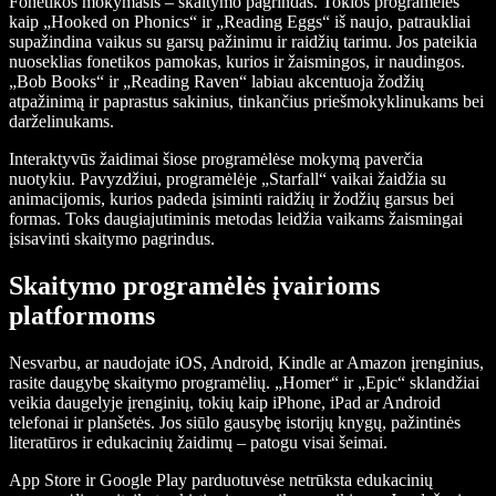
Fonetikos mokymasis – skaitymo pagrindas. Tokios programėlės
kaip „Hooked on Phonics“ ir „Reading Eggs“ iš naujo, patraukliai
supažindina vaikus su garsų pažinimu ir raidžių tarimu. Jos pateikia
nuoseklias fonetikos pamokas, kurios ir žaismingos, ir naudingos.
„Bob Books“ ir „Reading Raven“ labiau akcentuoja žodžių
atpažinimą ir paprastus sakinius, tinkančius priešmokyklinukams bei
darželinukams.
Interaktyvūs žaidimai šiose programėlėse mokymą paverčia
nuotykiu. Pavyzdžiui, programėlėje „Starfall“ vaikai žaidžia su
animacijomis, kurios padeda įsiminti raidžių ir žodžių garsus bei
formas. Toks daugiajutiminis metodas leidžia vaikams žaismingai
įsisavinti skaitymo pagrindus.
Skaitymo programėlės įvairioms
platformoms
Nesvarbu, ar naudojate iOS, Android, Kindle ar Amazon įrenginius,
rasite daugybę skaitymo programėlių. „Homer“ ir „Epic“ sklandžiai
veikia daugelyje įrenginių, tokių kaip iPhone, iPad ar Android
telefonai ir planšetės. Jos siūlo gausybę istorijų knygų, pažintinės
literatūros ir edukacinių žaidimų – patogu visai šeimai.
App Store ir Google Play parduotuvėse netrūksta edukacinių