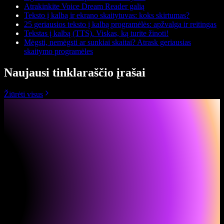
Atrakinkite Voice Dream Reader galią
Teksto į kalbą ir ekrano skaitytuvas: koks skirtumas?
25 geriausios teksto į kalbą programėlės: apžvalga ir reitingas
Tekstas į kalbą (TTS). Viskas, ką turite žinoti!
Mėgsti, nemėgsti ar sunkiai skaitai? Atrask geriausias
skaitymo programėles
Naujausi tinklaraščio įrašai
Žiūrėti visus