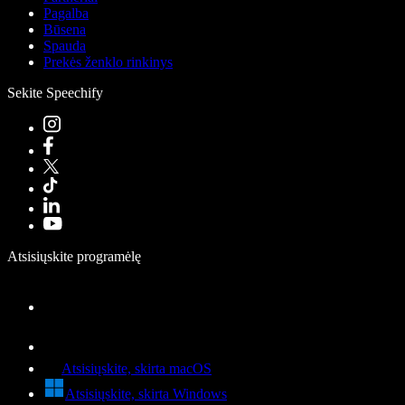
Pagalba
Būsena
Spauda
Prekės ženklo rinkinys
Sekite Speechify
Atsisiųskite programėlę
Atsisiųskite, skirta macOS
Atsisiųskite, skirta Windows