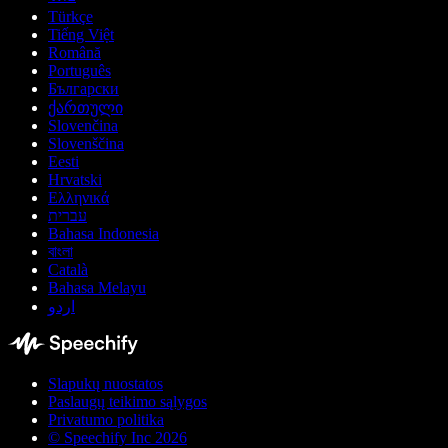
Türkçe
Tiếng Việt
Română
Português
Български
ქართული
Slovenčina
Slovenščina
Eesti
Hrvatski
Ελληνικά
עברית
Bahasa Indonesia
বাংলা
Català
Bahasa Melayu
اردو
Slapukų nuostatos
Paslaugų teikimo sąlygos
Privatumo politika
© Speechify Inc 2026