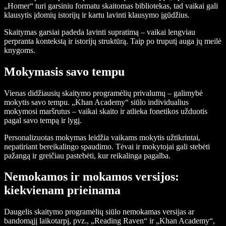
„Homer“ turi garsiniu formatu skaitomas bibliotekas, tad vaikai gali
klausytis įdomių istorijų ir kartu lavinti klausymo įgūdžius.
Skaitymas garsiai padeda lavinti supratimą – vaikai lengviau
perpranta kontekstą ir istorijų struktūrą. Taip po truputį auga jų meilė
knygoms.
Mokymasis savo tempu
Vienas didžiausių skaitymo programėlių privalumų – galimybė
mokytis savo tempu. „Khan Academy“ siūlo individualius
mokymosi maršrutus – vaikai skaito ir atlieka fonetikos užduotis
pagal savo tempą ir lygį.
Personalizuotas mokymas leidžia vaikams mokytis užtikrintai,
nepatiriant bereikalingo spaudimo. Tėvai ir mokytojai gali stebėti
pažangą ir greičiau pastebėti, kur reikalinga pagalba.
Nemokamos ir mokamos versijos:
kiekvienam prieinama
Daugelis skaitymo programėlių siūlo nemokamas versijas ar
bandomąjį laikotarpį, pvz., „Reading Raven“ ir „Khan Academy“,