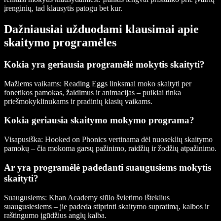
įrenginių, tad klausytis patogu bet kur.
Dažniausiai užduodami klausimai apie
skaitymo programėles
Kokia yra geriausia programėlė mokytis skaityti?
Mažiems vaikams:
Reading Eggs linksmai moko skaityti per
fonetikos pamokas, žaidimus ir animacijas – puikiai tinka
priešmokyklinukams ir pradinių klasių vaikams.
Kokia geriausia skaitymo mokymo programa?
Visapusiška:
Hooked on Phonics vertinama dėl nuoseklių skaitymo
pamokų – čia mokoma garsų pažinimo, raidžių ir žodžių atpažinimo.
Ar yra programėlė padedanti suaugusiems mokytis
skaityti?
Suaugusiems:
Khan Academy siūlo švietimo išteklius
suaugusiesiems – jie padeda stiprinti skaitymo supratimą, kalbos ir
raštingumo įgūdžius anglų kalba.