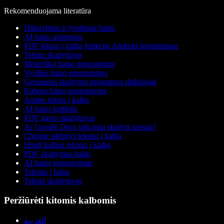
Rekomenduojama literatūra
Diktavimas ir įvedimas balsu
AI balso asistentas
PDF teksto į kalbą funkcija Android įrenginiuose
Teksto skaitytuvas
Moteriško balso generatorius
Vyriško balso generatorius
Geriausios skaitymo programos disleksijai
Roboto balso generatorius
Anime teksto į kalbą
AI balso keitiklis
PDF garso skaitytuvas
Ar Google Docs gali man skaityti garsiai?
Chrome plėtinys tekstui į kalbą
Hindi kalbos tekstas į kalbą
PDF skaitymas balsu
AI balsų generavimas
Tekstas į balsą
Teksto skaitytuvas
Peržiūrėti kitomis kalbomis
العربية