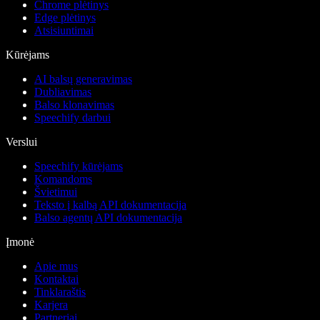
Chrome plėtinys
Edge plėtinys
Atsisiuntimai
Kūrėjams
AI balsų generavimas
Dubliavimas
Balso klonavimas
Speechify darbui
Verslui
Speechify kūrėjams
Komandoms
Švietimui
Teksto į kalbą API dokumentacija
Balso agentų API dokumentacija
Įmonė
Apie mus
Kontaktai
Tinklaraštis
Karjera
Partneriai