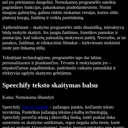
tad jos prieinamos daugeliui. Nemokamos programėlės suteikia
pagrindines funkcijas, pakankamas pradedantiesiems. Norint
daugiau galimybių, galima rinktis mokamas versijas, kurios siūlo
platesnį knygų, žaidimų ir veiklų pasirinkimą.
Apibendrinant – skaitymo programėlės siūlo dinamišką, interaktyvų
būdą mokytis skaityti. Jos jungia žaidimus, fonetikos pamokas ir
animacijas, kad sukurtų patrauklią mokymosi patirtį. Nesvarbu, ar tai
pasakos, žaidimai, ar edukaciniai filmukai – kiekvienam mokiniui
rasite jam tinkamą stilių.
Tobulėjant technologijoms, programėlės taps dar labiau
personalizuotos ir įtraukiančios. Tėvams ir mokytojams jos –
nepakeičiamas pagalbininkas, padedantis vaikams patraukliai ir
efektyviai ugdytis skaitymo gebėjimus.
Speechify teksto skaitymas balsu
Kaina
: Nemokama išbandyti
Speechify
Text to Speech
– pažangus įrankis, keičiantis teksto
suvokimą. Pasitelkus pažangią tekstas-į-kalbą technologiją,
Speechify paverčia tekstą į tikrovišką šneką, todėl puikiai tinka
asmenims su skaitymo sutrikimais, regos negalia arba tiems, kurie
renkasi mokytis klausydamiesi. Įrankis lengvai prisitaiko prie įvairių