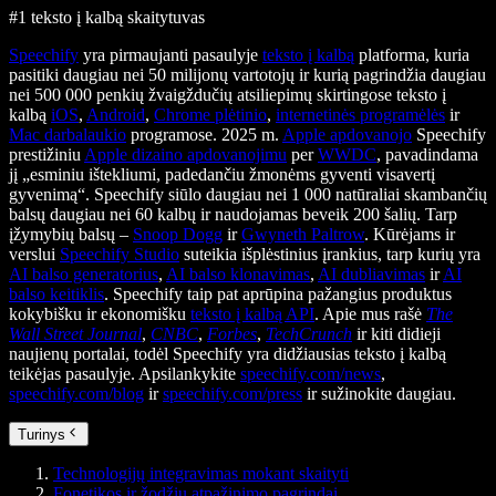
#1 teksto į kalbą skaitytuvas
Speechify
yra pirmaujanti pasaulyje
teksto į kalbą
platforma, kuria
pasitiki daugiau nei 50 milijonų vartotojų ir kurią pagrindžia daugiau
nei 500 000 penkių žvaigždučių atsiliepimų skirtingose teksto į
kalbą
iOS
,
Android
,
Chrome plėtinio
,
internetinės programėlės
ir
Mac darbalaukio
programose. 2025 m.
Apple apdovanojo
Speechify
prestižiniu
Apple dizaino apdovanojimu
per
WWDC
, pavadindama
jį „esminiu ištekliumi, padedančiu žmonėms gyventi visavertį
gyvenimą“. Speechify siūlo daugiau nei 1 000 natūraliai skambančių
balsų daugiau nei 60 kalbų ir naudojamas beveik 200 šalių. Tarp
įžymybių balsų –
Snoop Dogg
ir
Gwyneth Paltrow
. Kūrėjams ir
verslui
Speechify Studio
suteikia išplėstinius įrankius, tarp kurių yra
AI balso generatorius
,
AI balso klonavimas
,
AI dubliavimas
ir
AI
balso keitiklis
. Speechify taip pat aprūpina pažangius produktus
kokybišku ir ekonomišku
teksto į kalbą API
. Apie mus rašė
The
Wall Street Journal
,
CNBC
,
Forbes
,
TechCrunch
ir kiti didieji
naujienų portalai, todėl Speechify yra didžiausias teksto į kalbą
teikėjas pasaulyje. Apsilankykite
speechify.com/news
,
speechify.com/blog
ir
speechify.com/press
ir sužinokite daugiau.
Turinys
Technologijų integravimas mokant skaityti
Fonetikos ir žodžių atpažinimo pagrindai