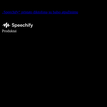
„Speechify“ pristato diktofoną su balso atpažinimu
Rašykite 5× greičiau naudodami diktavimą balsu
Produktai
Sužinokite daugiau