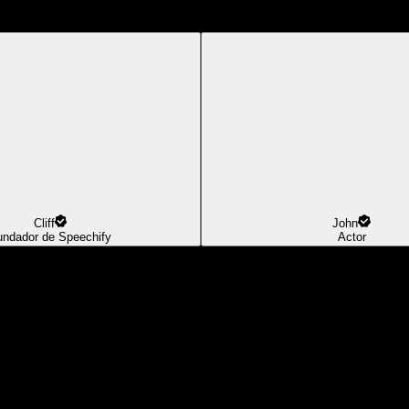
Cliff
John
undador de Speechify
Actor