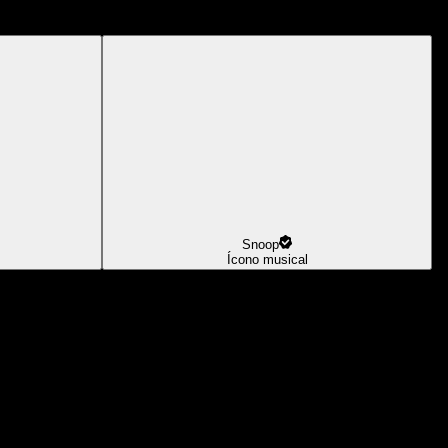
Snoop
Ícono musical