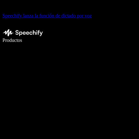
Speechify lanza la función de dictado por voz
Escribe 5× más rápido con dictado por voz
Productos
Más información