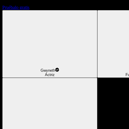
Pruébalo gratis
Gwyneth
Actriz
F