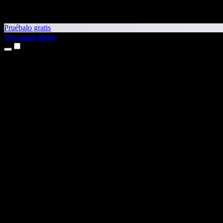
Pruébalo gratis
Descargar ahora
Productos
Texto a voz
App para iPhone y iPad
App para Android
Extensión para Chrome
Extensión para Edge
Aplicación web
App para Mac
App para Windows