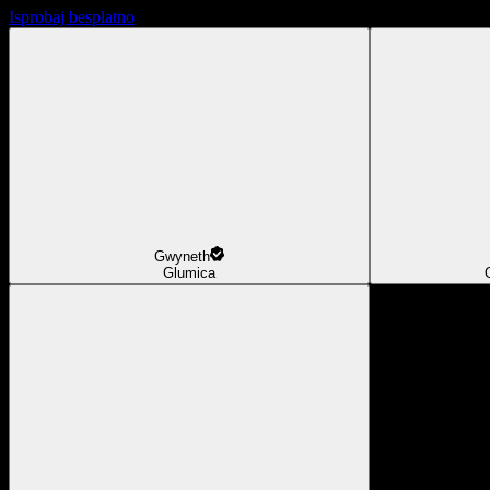
Isprobaj besplatno
Gwyneth
Glumica