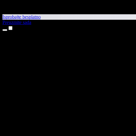
Isprobajte besplatno
Preuzmite sada
Proizvodi
Pretvaranje teksta u govor
Aplikacije za iPhone i iPad
Aplikacija za Android
Proširenje za Chrome
Proširenje za Edge
Web-aplikacija
Aplikacija za Mac
Aplikacija za Windows