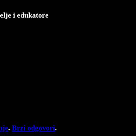
elje i edukatore
nje
.
Brzi odgovori
.