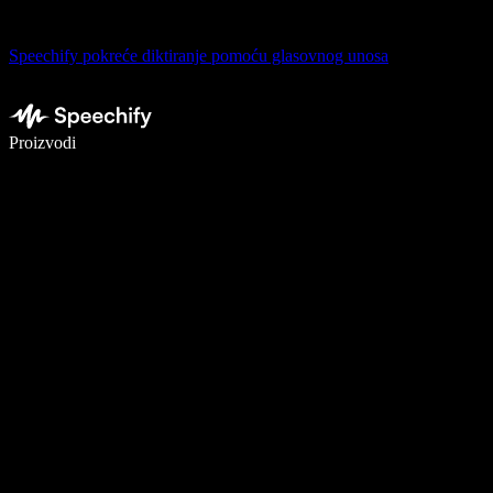
Speechify pokreće diktiranje pomoću glasovnog unosa
Pišite 5× brže uz glasovno diktiranje
Proizvodi
Saznajte više