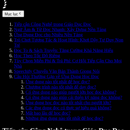
Mục lục
Tiếp cận Công Nghệ trong Giáo Dục Đọc
Ngữ Âm & Từ Đọc Nhanh: Xây Dựng Nền Tảng
Ứng Dụng Đọc cho Nhiều Nền Tảng
Trò Chơi Tương Tác & Hoạt Hình: Khơi Dậy Tư Duy Non
Trẻ
Đọc To & Sách Truyện: Tăng Cường Khả Năng Hiểu
Học Theo Tốc Độ Riêng
Tùy Chọn Miễn Phí & Trả Phí: Cơ Hội Tiếp Cận Cho Mọi
Nhà
Speechify Chuyển Văn Bản Thành Giọng Nói
Câu Hỏi Thường Gặp về Ứng Dụng Học Đọc
Ứng dụng nào tốt nhất để học đọc?
Chương trình nào tốt nhất để dạy đọc?
Có ứng dụng nào giúp người lớn học đọc không?
Có ứng dụng nào giúp cải thiện kỹ năng đọc không?
Ứng dụng học đọc nào tốt nhất cho người lớn?
Các ứng dụng đọc có thực sự hiệu quả không?
Mất bao lâu để học đọc?
Những ứng dụng nào tốt nhất để học đọc?