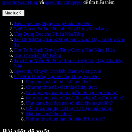
speechify.com/blog
và
speechify.com/press
để tìm hiểu thêm.
Mục lục
Tiếp cận Công Nghệ trong Giáo Dục Đọc
Ngữ Âm & Từ Đọc Nhanh: Xây Dựng Nền Tảng
Ứng Dụng Đọc cho Nhiều Nền Tảng
Trò Chơi Tương Tác & Hoạt Hình: Khơi Dậy Tư Duy Non
Trẻ
Đọc To & Sách Truyện: Tăng Cường Khả Năng Hiểu
Học Theo Tốc Độ Riêng
Tùy Chọn Miễn Phí & Trả Phí: Cơ Hội Tiếp Cận Cho Mọi
Nhà
Speechify Chuyển Văn Bản Thành Giọng Nói
Câu Hỏi Thường Gặp về Ứng Dụng Học Đọc
Ứng dụng nào tốt nhất để học đọc?
Chương trình nào tốt nhất để dạy đọc?
Có ứng dụng nào giúp người lớn học đọc không?
Có ứng dụng nào giúp cải thiện kỹ năng đọc không?
Ứng dụng học đọc nào tốt nhất cho người lớn?
Các ứng dụng đọc có thực sự hiệu quả không?
Mất bao lâu để học đọc?
Những ứng dụng nào tốt nhất để học đọc?
Bài viết đề xuất