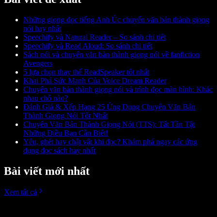
Những giọng đọc tiếng Anh Úc chuyển văn bản thành giọng
nói hay nhất
Speechify và Natural Reader – So sánh chi tiết
Speechify và Read Aloud: So sánh chi tiết
Sách nói và chuyển văn bản thành giọng nói về fanfiction
Avengers
5 lựa chọn thay thế ReadSpeaker tốt nhất
Khai Phá Sức Mạnh Của Voice Dream Reader
Chuyển văn bản thành giọng nói và trình đọc màn hình: Khác
nhau chỗ nào?
Đánh Giá & Xếp Hạng 25 Ứng Dụng Chuyển Văn Bản
Thành Giọng Nói Tốt Nhất
Chuyển Văn Bản Thành Giọng Nói (TTS): Tất Tần Tật
Những Điều Bạn Cần Biết!
Yêu, ghét hay chật vật khi đọc? Khám phá ngay các ứng
dụng đọc sách hay nhất
Bài viết mới nhất
Xem tất cả