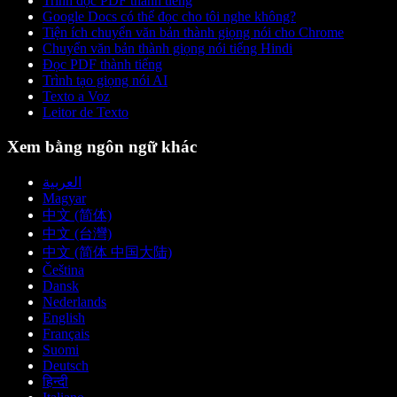
Trình đọc PDF thành tiếng
Google Docs có thể đọc cho tôi nghe không?
Tiện ích chuyển văn bản thành giọng nói cho Chrome
Chuyển văn bản thành giọng nói tiếng Hindi
Đọc PDF thành tiếng
Trình tạo giọng nói AI
Texto a Voz
Leitor de Texto
Xem bằng ngôn ngữ khác
العربية
Magyar
中文 (简体)
中文 (台灣)
中文 (简体 中国大陆)
Čeština
Dansk
Nederlands
English
Français
Suomi
Deutsch
हिन्दी