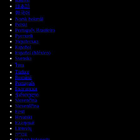
Italiano
日本語
한국어
Norsk bokmål
Polski
Português Brasileiro
Русский
Українська
Español
Español (México)
Svenska
ไทย
Türkçe
Română
Português
Български
ქართული
Slovenčina
Slovenščina
Eesti
Hrvatski
Ελληνικά
Lietuvių
עברית
Bahasa Indonesia