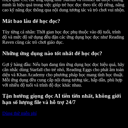
minh là hiệu quả trong việc giúp trẻ học đọc theo tốc độ riêng, nâng
cao kỹ năng đọc thông qua nội dung tương tác và trò chơi vui nhộn.
Mất bao lâu để học đọc?
Tùy từng cá nhân:
Thời gian học đọc phụ thuộc vào độ tuổi, trình
độ và mức độ sử dụng đều đặn các ứng dụng học đọc như Reading
Raven cùng các trò chơi giáo dục.
Những ứng dụng nào tốt nhất để học đọc?
Gợi ý hàng đầu:
Nếu bạn đang tìm ứng dụng học đọc hiệu quả, hãy
cân nhắc dùng Starfall cho trẻ nhỏ, Reading Eggs cho phát âm toàn
diện và Khan Academy cho phương pháp học mang tính học thuật.
Mỗi ứng dụng đều cung cấp nội dung tương tác, hấp dẫn, phù hợp
với nhiều độ tuổi và trình độ đọc khác nhau.
Tận hưởng giọng đọc AI tiên tiến nhất, không giới
hạn số lượng file và hỗ trợ 24/7
Dùng thử miễn phí