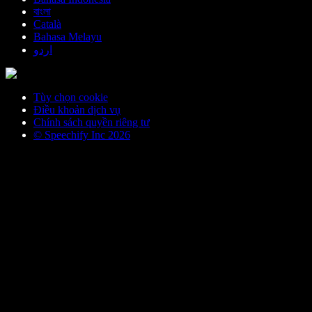
বাংলা
Català
Bahasa Melayu
اردو
Tùy chọn cookie
Điều khoản dịch vụ
Chính sách quyền riêng tư
© Speechify Inc 2026