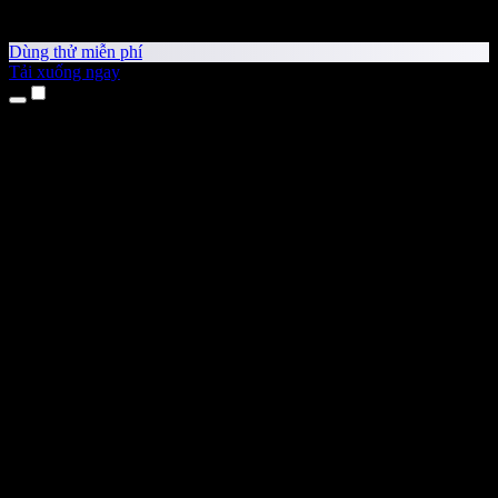
Dùng thử miễn phí
Tải xuống ngay
Sản phẩm
Chuyển văn bản thành giọng nói
Ứng dụng cho iPhone & iPad
Ứng dụng Android
Tiện ích cho Chrome
Tiện ích cho Edge
Ứng dụng web
Ứng dụng cho Mac
Ứng dụng cho Windows
Trình tạo giọng nói AI
Lồng tiếng
Thuyết minh
Nhân bản giọng nói