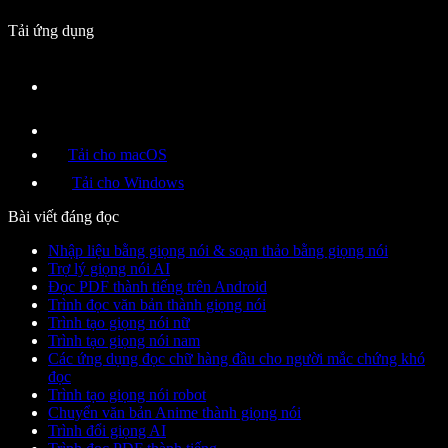
Tải ứng dụng
Tải cho macOS
Tải cho Windows
Bài viết đáng đọc
Nhập liệu bằng giọng nói & soạn thảo bằng giọng nói
Trợ lý giọng nói AI
Đọc PDF thành tiếng trên Android
Trình đọc văn bản thành giọng nói
Trình tạo giọng nói nữ
Trình tạo giọng nói nam
Các ứng dụng đọc chữ hàng đầu cho người mắc chứng khó
đọc
Trình tạo giọng nói robot
Chuyển văn bản Anime thành giọng nói
Trình đổi giọng AI