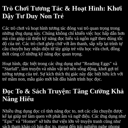
Trò Chơi Tương Tác & Hoạt Hình: Khơi
Dậy Tư Duy Non Trẻ
Các trò chơi và hoạt hình tương tác đóng vai trò quan trọng trong
những ứng dụng này. Chúng không chỉ khiến việc học hấp dẫn hơn
mà còn giúp cải thiện kỹ năng đọc hiểu và ngôn ngữ theo đúng tốc
độ của trẻ. Các trò chơi ghép chữ với âm thanh, sắp xếp lại trình tự
câu chuyện hay nhận diện từ láy giúp trẻ vừa học vừa chơi, đồng
thời củng cố những kỹ năng đọc quan trọng.
Hoạt hình, đặc biệt trong các ứng dụng như "Reading Eggs" và
"Starfall", làm truyện và nhân vật trở nên sống động, khơi gợi trí
tưởng tượng của trẻ. Sự kích thích thị giác này đặc biệt hữu ích với
trẻ mầm non, mẫu giáo mới bắt đầu hành trình học đọc.
Đọc To & Sách Truyện: Tăng Cường Khả
Năng Hiểu
Nhiều ứng dụng đọc có tính năng đọc to, nơi các câu chuyện được
kể lại giúp trẻ làm quen với phát âm và ngữ điệu. Các ứng dụng như
"Epic" và "Homer" sở hữu thư viện lớn về truyện tranh cũng như
sách tham khảo có bản đọc to, mang đến trải nghiệm nghe phong