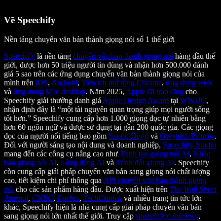
Về Speechify
Nền tảng chuyển văn bản thành giọng nói số 1 thế giới
Speechify
là nền tảng
chuyển văn bản thành giọng nói
hàng đầu thế
giới, được hơn 50 triệu người tin dùng và nhận hơn 500.000 đánh
giá 5 sao trên các ứng dụng chuyển văn bản thành giọng nói của
mình trên
iOS
,
Android
,
Tiện ích mở rộng Chrome
,
ứng dụng web
và
ứng dụng Mac desktop
. Năm 2025,
Apple đã trao tặng
cho
Speechify giải thưởng danh giá
Apple Design Award
tại
WWDC
,
nhận định đây là “một tài nguyên quan trọng giúp mọi người sống
tốt hơn.” Speechify cung cấp hơn 1.000 giọng đọc tự nhiên bằng
hơn 60 ngôn ngữ và được sử dụng tại gần 200 quốc gia. Các giọng
đọc của người nổi tiếng bao gồm
Snoop Dogg
và
Gwyneth Paltrow
.
Đối với người sáng tạo nội dung và doanh nghiệp,
Speechify Studio
mang đến các công cụ nâng cao như
Trình tạo giọng nói AI
,
Nhân
bản giọng nói AI
,
Lồng tiếng AI
và
Trình đổi giọng AI
. Speechify
còn cung cấp giải pháp chuyển văn bản sang giọng nói chất lượng
cao, tiết kiệm chi phí thông qua
API chuyển văn bản thành giọng
nói
cho các sản phẩm hàng đầu. Được xuất hiện trên
The Wall Street
Journal
,
CNBC
,
Forbes
,
TechCrunch
và nhiều trang tin tức lớn
khác, Speechify hiện là nhà cung cấp giải pháp chuyển văn bản
sang giọng nói lớn nhất thế giới. Truy cập
speechify.com/news
,