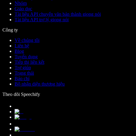
Nhóm
Giáo dục
Tài liệu API chuyển văn bản thành giọng nói
Tài liệu API trợ lý giọng nói
Công ty
Về chúng tôi
Liên hệ
Blog
Tuyển dụng
Tiếp thị liên kết
Trợ giúp
Trạng thái
Báo chí
Bộ nhận diện thương hiệu
Theo dõi Speechify