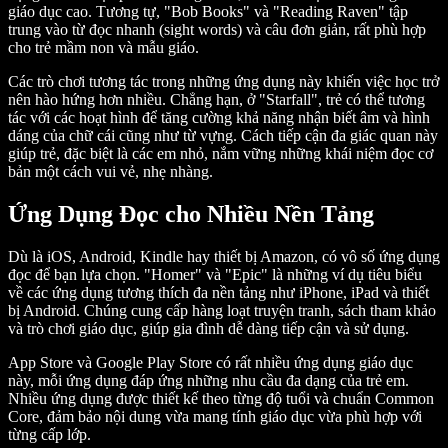
giáo dục cao. Tương tự, "Bob Books" và "Reading Raven" tập
trung vào từ đọc nhanh (sight words) và câu đơn giản, rất phù hợp
cho trẻ mầm non và mẫu giáo.
Các trò chơi tương tác trong những ứng dụng này khiến việc học trở
nên hào hứng hơn nhiều. Chẳng hạn, ở "Starfall", trẻ có thể tương
tác với các hoạt hình để tăng cường khả năng nhận biết âm và hình
dáng của chữ cái cũng như từ vựng. Cách tiếp cận đa giác quan này
giúp trẻ, đặc biệt là các em nhỏ, nắm vững những khái niệm đọc cơ
bản một cách vui vẻ, nhẹ nhàng.
Ứng Dụng Đọc cho Nhiều Nền Tảng
Dù là iOS, Android, Kindle hay thiết bị Amazon, có vô số ứng dụng
đọc để bạn lựa chọn. "Homer" và "Epic" là những ví dụ tiêu biểu
về các ứng dụng tương thích đa nền tảng như iPhone, iPad và thiết
bị Android. Chúng cung cấp hàng loạt truyện tranh, sách tham khảo
và trò chơi giáo dục, giúp gia đình dễ dàng tiếp cận và sử dụng.
App Store và Google Play Store có rất nhiều ứng dụng giáo dục
này, mỗi ứng dụng đáp ứng những nhu cầu đa dạng của trẻ em.
Nhiều ứng dụng được thiết kế theo từng độ tuổi và chuẩn Common
Core, đảm bảo nội dung vừa mang tính giáo dục vừa phù hợp với
từng cấp lớp.