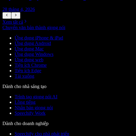
28 tháng 4, 2026
1
Xem tất cả
Chuyển văn bản thành giọng nói
Ứng dụng iPhone & iPad
Ứng dụng Android
Ứng dụng Mac
Ứng dụng Windows
Ứng dụng web
Tiện ích Chrome
Tiện ích Edge
Tải xuống
Dành cho nhà sáng tạo
Trình tạo giọng nói AI
Lồng tiếng
Nhân bản giọng nói
Speechify Work
Dành cho doanh nghiệp
Speechify cho nhà phát triển