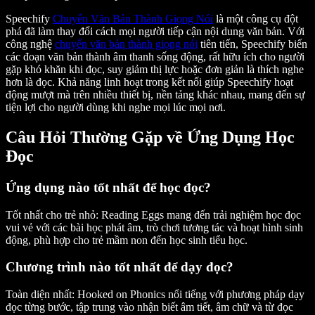
Speechify
Chuyển Văn Bản Thành Giọng Nói
là một công cụ đột
phá đã làm thay đổi cách mọi người tiếp cận nội dung văn bản. Với
công nghệ
chuyển văn bản thành giọng nói
tiên tiến, Speechify biến
các đoạn văn bản thành âm thanh sống động, rất hữu ích cho người
gặp khó khăn khi đọc, suy giảm thị lực hoặc đơn giản là thích nghe
hơn là đọc. Khả năng linh hoạt trong kết nối giúp Speechify hoạt
động mượt mà trên nhiều thiết bị, nền tảng khác nhau, mang đến sự
tiện lợi cho người dùng khi nghe mọi lúc mọi nơi.
Câu Hỏi Thường Gặp về Ứng Dụng Học
Đọc
Ứng dụng nào tốt nhất để học đọc?
Tốt nhất cho trẻ nhỏ:
Reading Eggs mang đến trải nghiệm học đọc
vui vẻ với các bài học phát âm, trò chơi tương tác và hoạt hình sinh
động, phù hợp cho trẻ mầm non đến học sinh tiểu học.
Chương trình nào tốt nhất để dạy đọc?
Toàn diện nhất:
Hooked on Phonics nổi tiếng với phương pháp dạy
đọc từng bước, tập trung vào nhận biết âm tiết, âm chữ và từ đọc