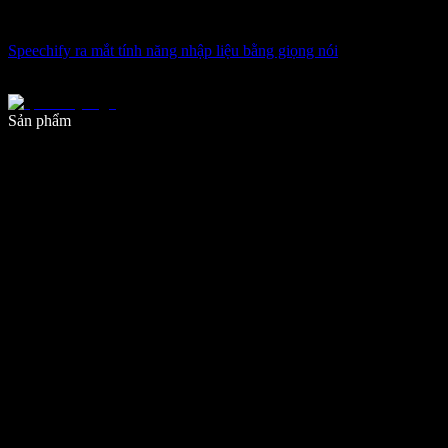
Speechify ra mắt tính năng nhập liệu bằng giọng nói
Viết nhanh gấp 5 lần với tính năng nhập bằng giọng nói
Sản phẩm
Tìm hiểu thêm