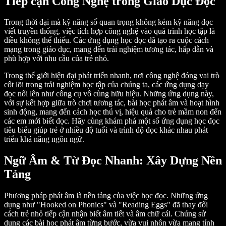
Tiếp cận Công Nghệ trong Giáo Dục Đọc
Trong thời đại mà kỹ năng số quan trọng không kém kỹ năng đọc
viết truyền thống, việc tích hợp công nghệ vào quá trình học tập là
điều không thể thiếu. Các ứng dụng học đọc đã tạo ra cuộc cách
mạng trong giáo dục, mang đến trải nghiệm tương tác, hấp dẫn và
phù hợp với nhu cầu của trẻ nhỏ.
Trong thế giới hiện đại phát triển nhanh, nơi công nghệ đóng vai trò
cốt lõi trong trải nghiệm học tập của chúng ta, các ứng dụng dạy
đọc nổi lên như công cụ vô cùng hữu hiệu. Những ứng dụng này,
với sự kết hợp giữa trò chơi tương tác, bài học phát âm và hoạt hình
sinh động, mang đến cách học thú vị, hiệu quả cho trẻ mầm non đến
các em mới biết đọc. Hãy cùng khám phá một số ứng dụng học đọc
tiêu biểu giúp trẻ ở nhiều độ tuổi và trình độ đọc khác nhau phát
triển khả năng ngôn ngữ.
Ngữ Âm & Từ Đọc Nhanh: Xây Dựng Nền
Tảng
Phương pháp phát âm là nền tảng của việc học đọc. Những ứng
dụng như "Hooked on Phonics" và "Reading Eggs" đã thay đổi
cách trẻ nhỏ tiếp cận nhận biết âm tiết và âm chữ cái. Chúng sử
dụng các bài học phát âm từng bước, vừa vui nhộn vừa mang tính