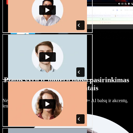
Platus vyrų ir moterų balsų pasirinkimas
su įvairiais akcentais
Nėra dviejų vienodų projektų. Rinkitės iš 100+ AI balsų ir akcentų,
lengvai juos prisitaikykite.