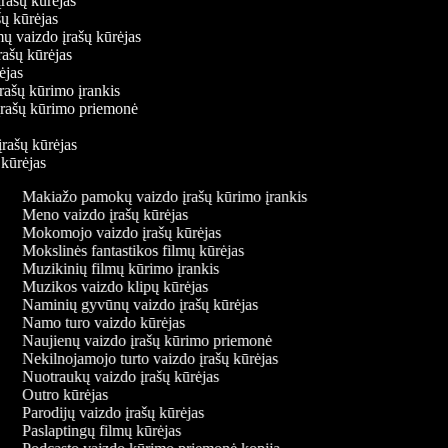
įrašų kūrėjas
ašų kūrėjas
mų vaizdo įrašų kūrėjas
įrašų kūrėjas
rėjas
įrašų kūrimo įrankis
o įrašų kūrimo priemonė
s
įrašų kūrėjas
ų kūrėjas
Makiažo pamokų vaizdo įrašų kūrimo įrankis
Meno vaizdo įrašų kūrėjas
Mokomojo vaizdo įrašų kūrėjas
Mokslinės fantastikos filmų kūrėjas
Muzikinių filmų kūrimo įrankis
Muzikos vaizdo klipų kūrėjas
Naminių gyvūnų vaizdo įrašų kūrėjas
Namo turo vaizdo kūrėjas
Naujienų vaizdo įrašų kūrimo priemonė
Nekilnojamojo turto vaizdo įrašų kūrėjas
Nuotraukų vaizdo įrašų kūrėjas
Outro kūrėjas
Parodijų vaizdo įrašų kūrėjas
Paslaptingų filmų kūrėjas