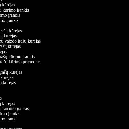
šų kūrėjas
šų kūrimo įrankis
rimo įrankis
rimo įrankis
įrašų kūrėjas
ašų kūrėjas
mų vaizdo įrašų kūrėjas
įrašų kūrėjas
rėjas
įrašų kūrimo įrankis
o įrašų kūrimo priemonė
s
įrašų kūrėjas
ų kūrėjas
do kūrėjas
kis
šų kūrėjas
šų kūrimo įrankis
rimo įrankis
rimo įrankis