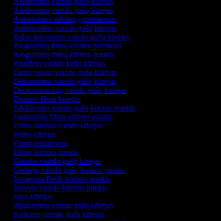
Atsiliepimų vaizdo įrašų kūrėjas
Atsiliepimų vaizdo įrašų kūrėjas
Automatinis subtitrų generatorius
Automobilių vaizdo įrašų kūrėjas
Balso įgarsinimo vaizdo įrašų kūrėjas
Biografinių filmų kūrimo priemonė
Biografinių filmų kūrimo įrankis
Biudžeto vaizdo įrašų kūrėjas
Dainų tekstų vaizdo įrašų kūrėjas
Dekoravimo vaizdo įrašų kūrėjas
Demonstracinių vaizdo įrašų kūrėjas
Dramos filmų kūrėjas
Edukacinių vaizdo įrašų kūrimo įrankis
Fantastinių filmų kūrimo įrankis
Filmo anonso vaizdo kūrėjas
Filmo kūrėjas
Filmo redaktorius
Filmų kūrimo įrankis
Gamtos vaizdo įrašų kūrėjas
Gerbėjų vaizdo įrašų kūrimo įrankis
Instagram Reels kūrimo įrankis
Interviu vaizdo kūrimo įrankis
Intro kūrėjas
Išpakavimo vaizdo įrašų kūrėjas
Kelionių vaizdo įrašų kūrėjas