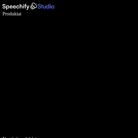
Rašykite 5× greičiau naudodami diktavimą balsu
Produktai
Sužinokite daugiau