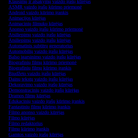
Klausimų ir atsakymų vaizdo įrašų kūrėjas
ASMR vaizdo įrašų kūrimo priemonė
Android vaizdo kūrimo įrankis
Animacijos kūrėjas
Animacinių filmukų kūrėjas
Anonso vaizdo įrašų kūrimo priemonė
Atsiliepimų vaizdo įrašų kūrėjas
Atsiliepimų vaizdo įrašų kūrėjas
Automatinis subtitrų generatorius
Automobilių vaizdo įrašų kūrėjas
Balso įgarsinimo vaizdo įrašų kūrėjas
Biografinių filmų kūrimo priemonė
Biografinių filmų kūrimo įrankis
Biudžeto vaizdo įrašų kūrėjas
Dainų tekstų vaizdo įrašų kūrėjas
Dekoravimo vaizdo įrašų kūrėjas
Demonstracinių vaizdo įrašų kūrėjas
Dramos filmų kūrėjas
Edukacinių vaizdo įrašų kūrimo įrankis
Fantastinių filmų kūrimo įrankis
Filmo anonso vaizdo kūrėjas
Filmo kūrėjas
Filmo redaktorius
Filmų kūrimo įrankis
Gamtos vaizdo įrašų kūrėjas