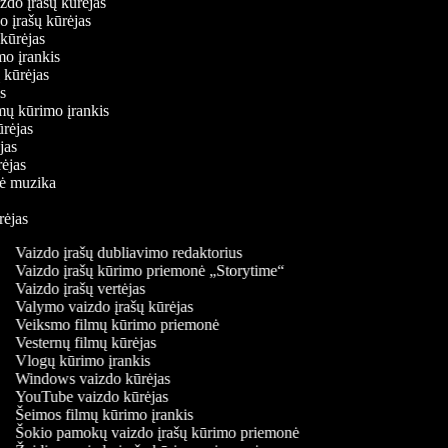
aizdo įrašų kūrėjas
do įrašų kūrėjas
ų kūrėjas
imo įrankis
ų kūrėjas
jas
lmų kūrimo įrankis
kūrėjas
ėjas
ūrėjas
inė muzika
ūrėjas
Vaizdo įrašų dubliavimo redaktorius
Vaizdo įrašų kūrimo priemonė „Storytime“
Vaizdo įrašų vertėjas
Valymo vaizdo įrašų kūrėjas
Veiksmo filmų kūrimo priemonė
Vesternų filmų kūrėjas
Vlogų kūrimo įrankis
Windows vaizdo kūrėjas
YouTube vaizdo kūrėjas
Šeimos filmų kūrimo įrankis
Šokio pamokų vaizdo įrašų kūrimo priemonė