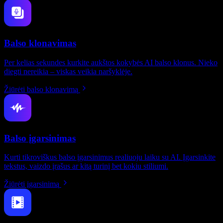
Balso klonavimas
Per kelias sekundes kurkite aukštos kokybės AI balso klonus. Nieko
diegti nereikia – viskas veikia naršyklėje.
Žiūrėti balso klonavimą
Balso įgarsinimas
Kurti tikroviškus balso įgarsinimus realiuoju laiku su AI. Įgarsinkite
tekstus, vaizdo įrašus ar kitą turinį bet kokiu stiliumi.
Žiūrėti įgarsinimą