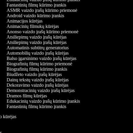
Fantastinių filmų kūrimo įrankis
ASMR vaizdo įrašų kūrimo priemonė
Android vaizdo kūrimo įrankis
Animacijos kūrėjas
Animacinių filmukų kūrėjas
Anonso vaizdo įrašų kūrimo priemonė
Atsiliepimų vaizdo įrašų kūrėjas
Atsiliepimų vaizdo įrašų kūrėjas
Automatinis subtitrų generatorius
Automobilių vaizdo įrašų kūrėjas
Balso įgarsinimo vaizdo įrašų kūrėjas
Biografinių filmų kūrimo priemonė
Biografinių filmų kūrimo įrankis
Biudžeto vaizdo įrašų kūrėjas
Dainų tekstų vaizdo įrašų kūrėjas
Dekoravimo vaizdo įrašų kūrėjas
Demonstracinių vaizdo įrašų kūrėjas
Dramos filmų kūrėjas
Edukacinių vaizdo įrašų kūrimo įrankis
Fantastinių filmų kūrimo įrankis
do kūrėjas
kis