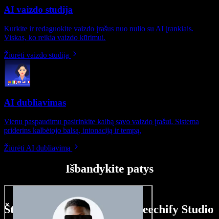
AI vaizdo studija
Kurkite ir redaguokite vaizdo įrašus nuo nulio su AI įrankiais.
Viskas, ko reikia vaizdo kūrimui.
Žiūrėti vaizdo studiją
AI dubliavimas
Vienu paspaudimu pasirinkite kalbą savo vaizdo įrašui. Sistema
priderins kalbėtojo balsą, intonaciją ir tempą.
Žiūrėti AI dubliavimą
Išbandykite patys
Štai ką galite nuveikti su Speechify Studio