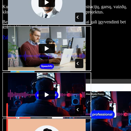
Kurkite įgarsinimus, pridėkite nemokamų iliustracijų, garsų, vaizdų,
klonuokite balsą – kurkite pilnus, įspūdingus projektus.
Be jokių mokymų ir viskas naršyklėje – kūrėjai gali įgyvendinti bet
kokią idėją, neberibojami senųjų metodų.
Paleisti studiją