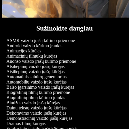
Sužinokite daugiau
ASMR vaizdo įrašų kūrimo priemonė
Android vaizdo kūrimo įrankis
Animacijos kūrėjas
Animacinių filmukų kūrėjas
Anonso vaizdo įrašų kūrimo priemonė
Atsiliepimų vaizdo įrašų kūrėjas
Atsiliepimų vaizdo įrašų kūrėjas
Automatinis subtitrų generatorius
Automobilių vaizdo įrašų kūrėjas
Balso įgarsinimo vaizdo įrašų kūrėjas
Biografinių filmų kūrimo priemonė
Biografinių filmų kūrimo įrankis
Biudžeto vaizdo įrašų kūrėjas
Dainų tekstų vaizdo įrašų kūrėjas
Dekoravimo vaizdo įrašų kūrėjas
Demonstracinių vaizdo įrašų kūrėjas
Dramos filmų kūrėjas
Edukacinių vaizdo įrašų kūrimo įrankis