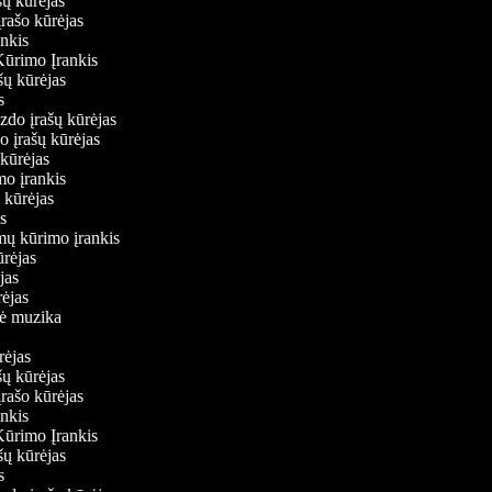
ašų kūrėjas
įrašo kūrėjas
ankis
Kūrimo Įrankis
ašų kūrėjas
as
aizdo įrašų kūrėjas
do įrašų kūrėjas
ų kūrėjas
imo įrankis
ų kūrėjas
jas
lmų kūrimo įrankis
kūrėjas
ėjas
ūrėjas
inė muzika
ūrėjas
ašų kūrėjas
įrašo kūrėjas
ankis
Kūrimo Įrankis
ašų kūrėjas
as