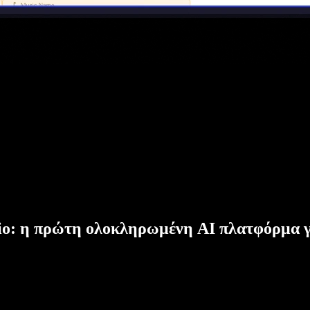
dio: η πρώτη ολοκληρωμένη AI πλατφόρμα γ