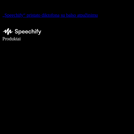
„Speechify“ pristato diktofoną su balso atpažinimu
Rašykite 5× greičiau naudodami diktavimą balsu
Produktai
Sužinokite daugiau