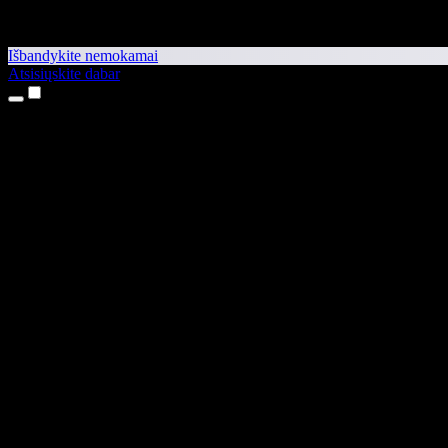
Išbandykite nemokamai
Atsisiųskite dabar
Produktai
Teksto skaitymas balsu
iPhone ir iPad programėlės
Android programėlė
Chrome plėtinys
Edge plėtinys
Interneto programėlė
Mac programėlė
Windows programėlė