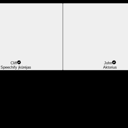
Cliff
John
Speechify įkūrėjas
Aktorius