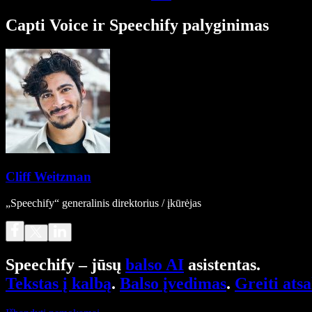
Capti Voice ir Speechify palyginimas
Cliff Weitzman
„Speechify“ generalinis direktorius / įkūrėjas
Speechify – jūsų
balso AI
asistentas.
Tekstas į kalbą
.
Balso įvedimas
.
Greiti ats