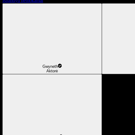
Išbandyti nemokamai
Gwyneth
Aktorė