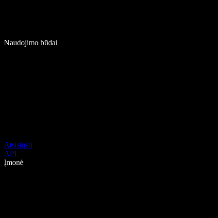
Naudojimo būdai
Atsisiųsti
API
Įmonė