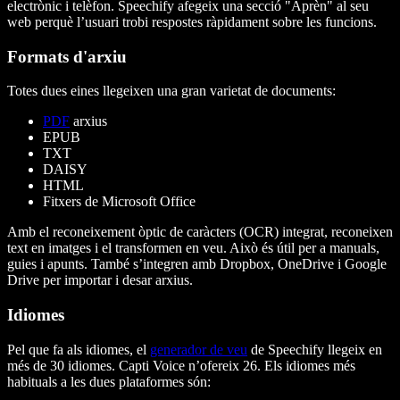
electrònic i telèfon. Speechify afegeix una secció "Aprèn" al seu
web perquè l’usuari trobi respostes ràpidament sobre les funcions.
Formats d'arxiu
Totes dues eines llegeixen una gran varietat de documents:
PDF
arxius
EPUB
TXT
DAISY
HTML
Fitxers de Microsoft Office
Amb el reconeixement òptic de caràcters (OCR) integrat, reconeixen
text en imatges i el transformen en veu. Això és útil per a manuals,
guies i apunts. També s’integren amb Dropbox, OneDrive i Google
Drive per importar i desar arxius.
Idiomes
Pel que fa als idiomes, el
generador de veu
de Speechify llegeix en
més de 30 idiomes. Capti Voice n’ofereix 26. Els idiomes més
habituals a les dues plataformes són: