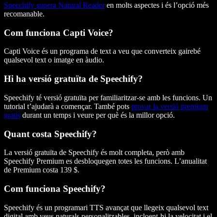
Speechify supera Natural Reader
en molts aspectes i és l’opció més
recomanable.
Com funciona Capti Voice?
Capti Voice és un programa de text a veu que converteix gairebé
qualsevol text o imatge en àudio.
Hi ha versió gratuïta de Speechify?
Speechify té versió gratuïta per familiaritzar-se amb les funcions. Un
tutorial t’ajudarà a començar. També pots
provar la versió premium
gratis
durant un temps i veure per què és la millor opció.
Quant costa Speechify?
La versió gratuïta de Speechify és molt completa, però amb
Speechify Premium es desbloquegen totes les funcions. L’anualitat
de Premium costa 139 $.
Com funciona Speechify?
Speechify és un programari TTS avançat que llegeix qualsevol text
digital amb veus naturals personalitzables, incloent-hi la velocitat i el