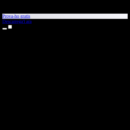
Prova-ho gratis
Descarrega'l ara
Productes
Text a veu
Aplicacions per a iPhone i iPad
Aplicació per a Android
Extensió per al Chrome
Extensió per a l'Edge
Aplicació web
Aplicació per al Mac
Aplicació per al Windows