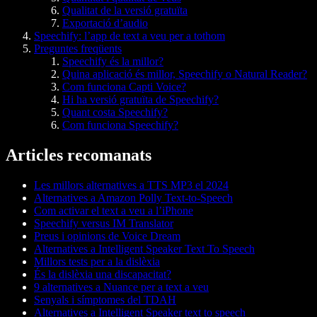
Qualitat de la versió gratuïta
Exportació d’audio
Speechify: l’app de text a veu per a tothom
Preguntes freqüents
Speechify és la millor?
Quina aplicació és millor, Speechify o Natural Reader?
Com funciona Capti Voice?
Hi ha versió gratuïta de Speechify?
Quant costa Speechify?
Com funciona Speechify?
Articles recomanats
Les millors alternatives a TTS MP3 el 2024
Alternatives a Amazon Polly Text-to-Speech
Com activar el text a veu a l’iPhone
Speechify versus IM Translator
Preus i opinions de Voice Dream
Alternatives a Intelligent Speaker Text To Speech
Millors tests per a la dislèxia
És la dislèxia una discapacitat?
9 alternatives a Nuance per a text a veu
Senyals i símptomes del TDAH
Alternatives a Intelligent Speaker text to speech