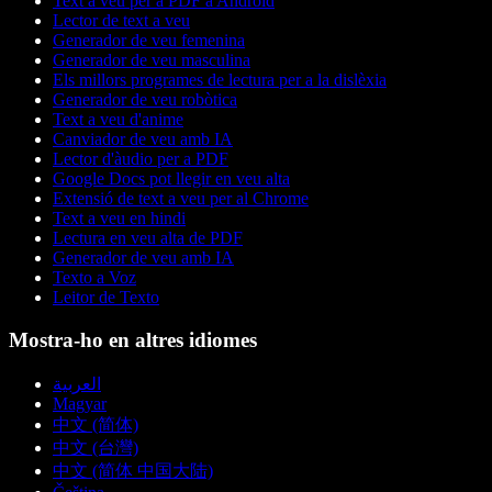
Text a veu per a PDF a Android
Lector de text a veu
Generador de veu femenina
Generador de veu masculina
Els millors programes de lectura per a la dislèxia
Generador de veu robòtica
Text a veu d'anime
Canviador de veu amb IA
Lector d'àudio per a PDF
Google Docs pot llegir en veu alta
Extensió de text a veu per al Chrome
Text a veu en hindi
Lectura en veu alta de PDF
Generador de veu amb IA
Texto a Voz
Leitor de Texto
Mostra-ho en altres idiomes
العربية
Magyar
中文 (简体)
中文 (台灣)
中文 (简体 中国大陆)