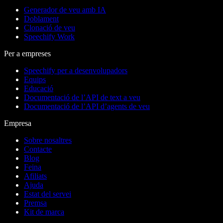
Generador de veu amb IA
Doblament
Clonació de veu
Speechify Work
Per a empreses
Speechify per a desenvolupadors
Equips
Educació
Documentació de l’API de text a veu
Documentació de l’API d’agents de veu
Empresa
Sobre nosaltres
Contacte
Blog
Feina
Afiliats
Ajuda
Estat del servei
Premsa
Kit de marca