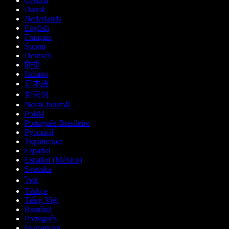
Čeština
Dansk
Nederlands
English
Français
Suomi
Deutsch
हिन्दी
Italiano
日本語
한국어
Norsk bokmål
Polski
Português Brasileiro
Русский
Українська
Español
Español (México)
Svenska
ไทย
Türkçe
Tiếng Việt
Română
Português
Български