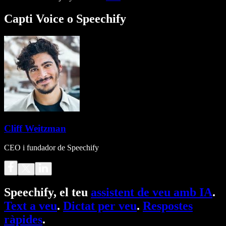
Capti Voice o Speechify
Cliff Weitzman
CEO i fundador de Speechify
Speechify, el teu
assistent de veu amb IA
.
Text a veu
.
Dictat per veu
.
Respostes
ràpides
.