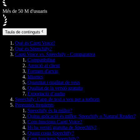
Més de 50 M d'usuaris
Taula de continguts
Què és Capti Voice?
Què és Speechify?
Capti Voice vs. Speechify - Comparativa
Compatibilitat
Atenció al client
Formats d'arxiu
Idiomes
Quantitat i qualitat de veus
Qualitat de la versió gratuïta
Exportació d’audio
Speechify: l’app de text a veu per a tothom
Preguntes freqüents
Speechify és la millor?
Quina aplicació és millor, Speechify o Natural Reader?
Com funciona Capti Voice?
Hi ha versió gratuïta de Speechify?
Quant costa Speechify?
Com funciona Speechify?