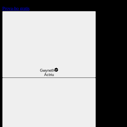
Prova-ho gratis
Gwyneth
Actriu