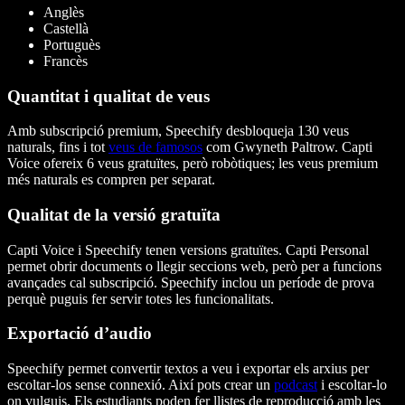
Anglès
Castellà
Portuguès
Francès
Quantitat i qualitat de veus
Amb subscripció premium, Speechify desbloqueja 130 veus
naturals, fins i tot
veus de famosos
com Gwyneth Paltrow. Capti
Voice ofereix 6 veus gratuïtes, però robòtiques; les veus premium
més naturals es compren per separat.
Qualitat de la versió gratuïta
Capti Voice i Speechify tenen versions gratuïtes. Capti Personal
permet obrir documents o llegir seccions web, però per a funcions
avançades cal subscripció. Speechify inclou un període de prova
perquè puguis fer servir totes les funcionalitats.
Exportació d’audio
Speechify permet convertir textos a veu i exportar els arxius per
escoltar-los sense connexió. Així pots crear un
podcast
i escoltar-lo
on vulguis. Els estudiants poden fer llistes de reproducció amb les