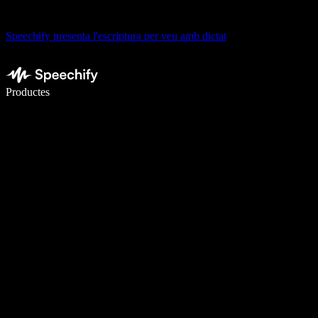
Speechify presenta l'escriptura per veu amb dictat
Escriu 5× més ràpid amb la veu
Productes
Més informació