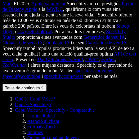
Mac
. El 2025,
Apple va premiar
Speechify amb el prestigiós
Premi
de Disseny Apple
a la
WWDC
, qualificant-lo com “una eina
essencial que ajuda la gent a viure la seva vida.” Speechify ofereix
més de 1.000 veus naturals en més de 60 idiomes i s'utilitza a
gairebé 200 països. Entre les veus de celebritats hi trobem
Snoop
Dogg
i
Gwyneth Paltrow
. Per a creadors i empreses,
Speechify
Studio
proporciona eines avançades com
Generador de veu IA
,
Clonació de veus IA
,
Doblatge IA
i el seu
Canviador de veu IA
.
Speechify també impulsa productes líders amb la seva API de text a
veu, d'alta qualitat i amb una relació qualitat-preu òptima
API de text
a veu
. Present en
The Wall Street Journal
,
CNBC
,
Forbes
,
TechCrunch
i altres mitjans destacats, Speechify és el proveïdor de
text a veu més gran del món. Visiteu
speechify.com/news
,
speechify.com/blog
i
speechify.com/press
per saber-ne més.
Taula de continguts
Què és Capti Voice?
Què és Speechify?
Capti Voice vs. Speechify - Comparativa
Compatibilitat
Atenció al client
Formats d'arxiu
Idiomes
Quantitat i qualitat de veus