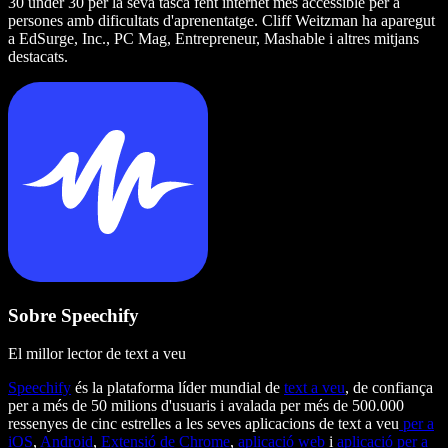
30 under 30 per la seva tasca fent internet més accessible per a
persones amb dificultats d'aprenentatge. Cliff Weitzman ha aparegut
a EdSurge, Inc., PC Mag, Entrepreneur, Mashable i altres mitjans
destacats.
Sobre Speechify
El millor lector de text a veu
Speechify
és la plataforma líder mundial de
text a veu
, de confiança
per a més de 50 milions d'usuaris i avalada per més de 500.000
ressenyes de cinc estrelles a les seves aplicacions de text a veu
per a
iOS
,
Android
,
Extensió de Chrome
,
aplicació web
i
aplicació per a