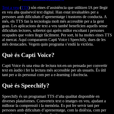
Text a veu
(
TTS
) són eines d’assistència que utilitzen IA per llegir
en veu alta qualsevol text digital. Han estat invaluables per a
persones amb dificultats d’aprenentatge i trastorns de conducta. A
més, els TTS fan la tecnologia molt més accessible per a la gent
gran. Les aplicacions de text a veu també beneficien aquells sense
dificultats lectores, sobretot qui aprèn millor escoltant i persones
ocupades que volen llegir fàcilment. Per sort, hi ha moltes eines TTS
al mercat. Aquí compararem Capti Voice i Speechify, dues de les
més destacades. Vegem quin programa s’endú la victòria.
Què és Capti Voice?
Capti Voice és una eina de lectura tot-en-un pensada per convertir
text en àudio i fer la lectura més accessible per als usuaris. És útil
tant per a ús personal com per a e-learning i docència.
Què és Speechify?
Speechify és un programari TTS d’alta qualitat disponible en
diverses plataformes. Converteix text o imatges en veu, ajudant a
millorar la comprensió i la memòria. Es pot fer servir tant per
persones amb dificultats d’aprenentatge, com la dislèxia, com per