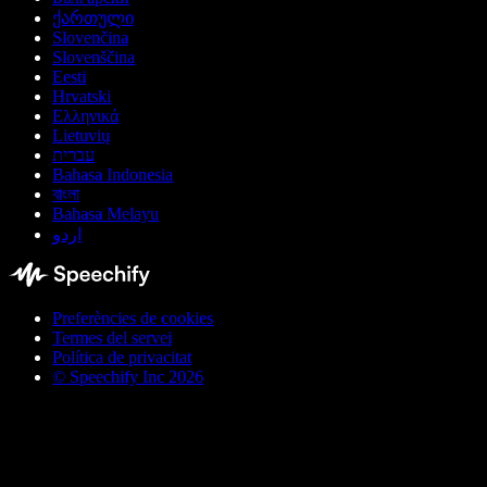
ქართული
Slovenčina
Slovenščina
Eesti
Hrvatski
Ελληνικά
Lietuvių
עברית
Bahasa Indonesia
বাংলা
Bahasa Melayu
اردو
Preferències de cookies
Termes del servei
Política de privacitat
© Speechify Inc 2026