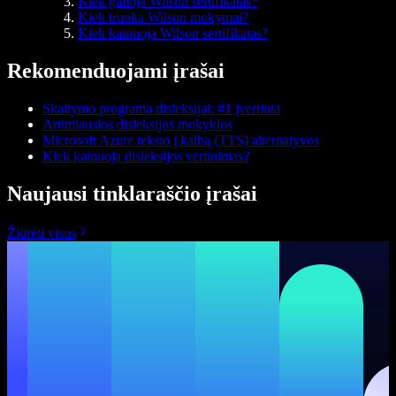
Kiek galioja Wilson sertifikatas?
Kiek trunka Wilson mokymai?
Kiek kainuoja Wilson sertifikatas?
Rekomenduojami įrašai
Skaitymo programa disleksijai: #1 įvertinta
Artimiausios disleksijos mokyklos
Microsoft Azure teksto į kalbą (TTS) alternatyvos
Kiek kainuoja disleksijos vertinimas?
Naujausi tinklaraščio įrašai
Žiūrėti visus