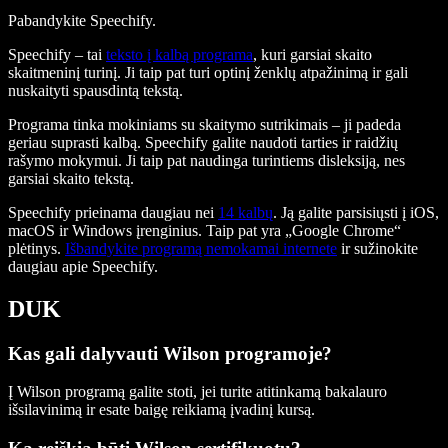
Pabandykite Speechify.
Speechify – tai
teksto į kalbą programa
, kuri garsiai skaito
skaitmeninį turinį. Ji taip pat turi optinį ženklų atpažinimą ir gali
nuskaityti spausdintą tekstą.
Programa tinka mokiniams su skaitymo sutrikimais – ji padeda
geriau suprasti kalbą. Speechify galite naudoti tarties ir raidžių
rašymo mokymui. Ji taip pat naudinga turintiems disleksiją, nes
garsiai skaito tekstą.
Speechify prieinama daugiau nei
14 kalbų
. Ją galite parsisiųsti į iOS,
macOS ir Windows įrenginius. Taip pat yra „Google Chrome“
plėtinys.
Išbandykite programą nemokamai internete
ir sužinokite
daugiau apie Speechify.
DUK
Kas gali dalyvauti Wilson programoje?
Į Wilson programą galite stoti, jei turite atitinkamą bakalauro
išsilavinimą ir esate baigę reikiamą įvadinį kursą.