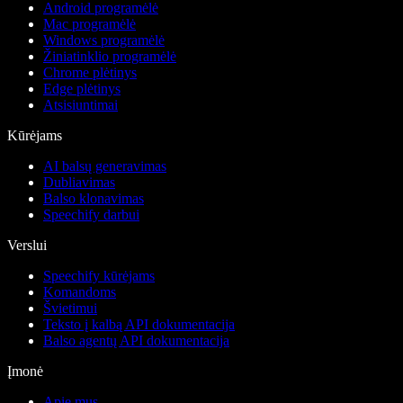
Android programėlė
Mac programėlė
Windows programėlė
Žiniatinklio programėlė
Chrome plėtinys
Edge plėtinys
Atsisiuntimai
Kūrėjams
AI balsų generavimas
Dubliavimas
Balso klonavimas
Speechify darbui
Verslui
Speechify kūrėjams
Komandoms
Švietimui
Teksto į kalbą API dokumentacija
Balso agentų API dokumentacija
Įmonė
Apie mus