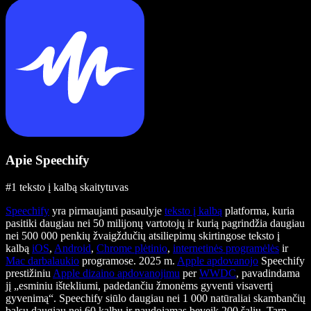
Apie Speechify
#1 teksto į kalbą skaitytuvas
Speechify
yra pirmaujanti pasaulyje
teksto į kalbą
platforma, kuria
pasitiki daugiau nei 50 milijonų vartotojų ir kurią pagrindžia daugiau
nei 500 000 penkių žvaigždučių atsiliepimų skirtingose teksto į
kalbą
iOS
,
Android
,
Chrome plėtinio
,
internetinės programėlės
ir
Mac darbalaukio
programose. 2025 m.
Apple apdovanojo
Speechify
prestižiniu
Apple dizaino apdovanojimu
per
WWDC
, pavadindama
jį „esminiu ištekliumi, padedančiu žmonėms gyventi visavertį
gyvenimą“. Speechify siūlo daugiau nei 1 000 natūraliai skambančių
balsų daugiau nei 60 kalbų ir naudojamas beveik 200 šalių. Tarp