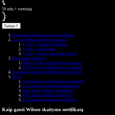
50 mln.+ vartotojų
Turinys
Kaip gauti Wilson skaitymo sertifikatą
Kas yra Wilson skaitymo sistema?
1 lygis – Wilson Fundations
2 lygis – Just Words
3 lygis – Wilson skaitymo sistema
Kaip gauti sertifikatą
WRS I lygio sertifikavimo programa
WRS II lygio sertifikavimo programa
Pagerinkite skaitymo įgūdžius su Speechify
DUK
Kas gali dalyvauti Wilson programoje?
Ką reiškia būti Wilson sertifikuotu?
Kiek galioja Wilson sertifikatas?
Kiek trunka Wilson mokymai?
Kiek kainuoja Wilson sertifikatas?
Kaip gauti Wilson skaitymo sertifikatą