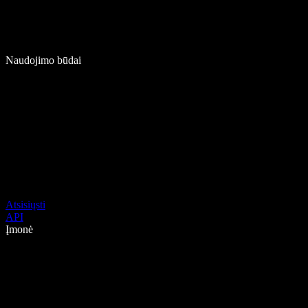
Naudojimo būdai
Atsisiųsti
API
Įmonė