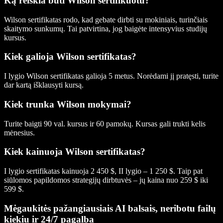
Ką reiškia būti Wilson sertifikuotu?
Wilson sertifikatas rodo, kad gebate dirbti su mokiniais, turinčiais
skaitymo sunkumų. Tai patvirtina, jog baigėte intensyvius studijų
kursus.
Kiek galioja Wilson sertifikatas?
I lygio Wilson sertifikatas galioja 5 metus. Norėdami jį pratęsti, turite
dar kartą išklausyti kursą.
Kiek trunka Wilson mokymai?
Turite baigti 90 val. kursus ir 60 pamokų. Kursas gali trukti kelis
mėnesius.
Kiek kainuoja Wilson sertifikatas?
I lygio sertifikatas kainuoja 2 450 $, II lygio – 1 250 $. Taip pat
siūlomos papildomos strategijų dirbtuvės – jų kaina nuo 259 $ iki
599 $.
Mėgaukitės pažangiausiais AI balsais, neribotu failų
kiekiu ir 24/7 pagalba