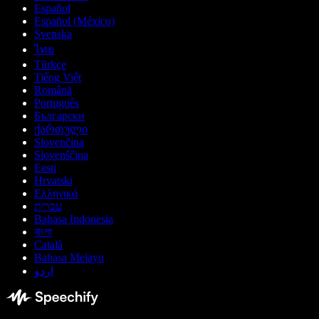
Español
Español (México)
Svenska
ไทย
Türkçe
Tiếng Việt
Română
Português
Български
ქართული
Slovenčina
Slovenščina
Eesti
Hrvatski
Ελληνικά
עברית
Bahasa Indonesia
বাংলা
Català
Bahasa Melayu
اردو