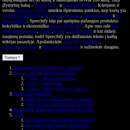
įžymybių balsų –
Snoop Dogg
ir
Gwyneth Paltrow
. Kūrėjams ir
verslui
Speechify Studio
suteikia išplėstinius įrankius, tarp kurių yra
AI balso generatorius
,
AI balso klonavimas
,
AI dubliavimas
ir
AI
balso keitiklis
. Speechify taip pat aprūpina pažangius produktus
kokybišku ir ekonomišku
teksto į kalbą API
. Apie mus rašė
The
Wall Street Journal
,
CNBC
,
Forbes
,
TechCrunch
ir kiti didieji
naujienų portalai, todėl Speechify yra didžiausias teksto į kalbą
teikėjas pasaulyje. Apsilankykite
speechify.com/news
,
speechify.com/blog
ir
speechify.com/press
ir sužinokite daugiau.
Turinys
Kaip gauti Wilson skaitymo sertifikatą
Kas yra Wilson skaitymo sistema?
1 lygis – Wilson Fundations
2 lygis – Just Words
3 lygis – Wilson skaitymo sistema
Kaip gauti sertifikatą
WRS I lygio sertifikavimo programa
WRS II lygio sertifikavimo programa
Pagerinkite skaitymo įgūdžius su Speechify
DUK
Kas gali dalyvauti Wilson programoje?
Ką reiškia būti Wilson sertifikuotu?