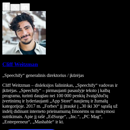
Cliff Weitzman
„Speechify“ generalinis direktorius / įkūrėjas
Cliff Weitzman – disleksijos šalininkas, „Speechify“ vadovas ir
įkūrėjas. „Speechify“ – pirmaujanti pasaulyje teksto į kalbą
programa, turinti daugiau nei 100 000 penkių žvaigždučių
įvertinimų ir lyderiaujanti „App Store“ naujienų ir žurnalų
kategorijoje. 2017 m. „Forbes“ jį įtraukė į „30 iki 30“ sąrašą už
indėlį didinant interneto prieinamumą žmonėms su mokymosi
sutrikimais. Apie jį rašė „EdSurge“, „Inc.“, „PC Mag“,
„Entrepreneur“, „Mashable“ ir kt.