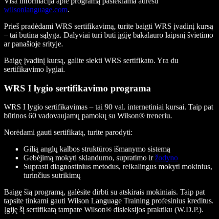
Visa informacija apie programą pasiekiama adresu
wilsonlanguage.com
.
Prieš pradėdami WRS sertifikavimą, turite baigti WRS įvadinį kursą
– tai būtina sąlyga. Dalyviai turi būti įgiję bakalauro laipsnį švietimo
ar panašioje srityje.
Baigę įvadinį kursą, galite siekti WRS sertifikato. Yra du
sertifikavimo lygiai.
WRS I lygio sertifikavimo programa
WRS I lygio sertifikavimas – tai 90 val. internetiniai kursai. Taip pat
būtinos 60 vadovaujamų pamokų su Wilson® treneriu.
Norėdami gauti sertifikatą, turite parodyti:
Gilią anglų kalbos struktūros išmanymo sistemą
Gebėjimą mokyti sklandumo, supratimo ir
žodyno
Suprasti diagnostinius metodus, reikalingus mokyti mokinius,
turinčius sutrikimų
Baigę šią programą, galėsite dirbti su atskirais mokiniais. Taip pat
tapsite tinkami gauti Wilson Language Training profesinius kreditus.
Įgiję šį sertifikatą tampate Wilson® disleksijos praktiku (W.D.P.).