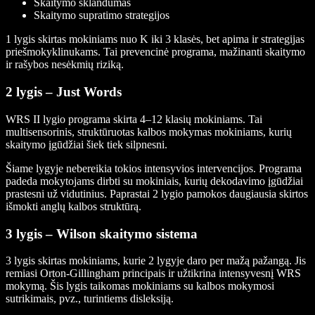
Skaitymo sklandumas
Skaitymo supratimo strategijos
1 lygis skirtas mokiniams nuo K iki 3 klasės, bet apima ir strategijas
priešmokyklinukams. Tai prevencinė programa, mažinanti skaitymo
ir rašybos nesėkmių riziką.
2 lygis – Just Words
WRS II lygio programa skirta 4–12 klasių mokiniams. Tai
multisensorinis, struktūruotas kalbos mokymas mokiniams, kurių
skaitymo įgūdžiai šiek tiek silpnesni.
Šiame lygyje nebereikia tokios intensyvios intervencijos. Programa
padeda mokytojams dirbti su mokiniais, kurių dekodavimo įgūdžiai
prastesni už vidutinius. Paprastai 2 lygio pamokos daugiausia skirtos
išmokti anglų kalbos struktūrą.
3 lygis – Wilson skaitymo sistema
3 lygis skirtas mokiniams, kurie 2 lygyje daro per mažą pažangą. Jis
remiasi Orton-Gillingham principais ir užtikrina intensyvesnį WRS
mokymą. Šis lygis taikomas mokiniams su kalbos mokymosi
sutrikimais, pvz., turintiems disleksiją.