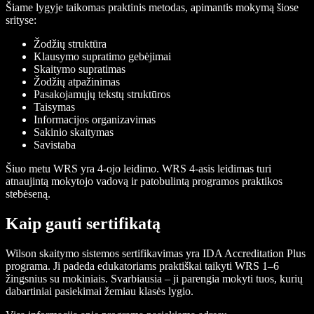
Šiame lygyje taikomas praktinis metodas, apimantis mokymą šiose
srityse:
Žodžių struktūra
Klausymo supratimo gebėjimai
Skaitymo supratimas
Žodžių atpažinimas
Pasakojamųjų tekstų struktūros
Taisymas
Informacijos organizavimas
Sakinio skaitymas
Savistaba
Šiuo metu WRS yra 4-ojo leidimo. WRS 4-asis leidimas turi
atnaujintą mokytojo vadovą ir patobulintą programos praktikos
stebėseną.
Kaip gauti sertifikatą
Wilson skaitymo sistemos sertifikavimas yra IDA Accreditation Plus
programa. Ji padeda edukatoriams praktiškai taikyti WRS 1–6
žingsnius su mokiniais. Svarbiausia – ji parengia mokyti tuos, kurių
dabartiniai pasiekimai žemiau klasės lygio.