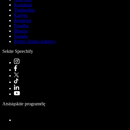
Kontaktai
Tinklaraštis
Karjera
Partneriai
Pagalba
Būsena
Spauda
Prekės ženklo rinkinys
Sekite Speechify
Atsisiųskite programėlę