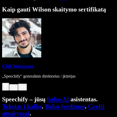
Kaip gauti Wilson skaitymo sertifikatą
Cliff Weitzman
„Speechify“ generalinis direktorius / įkūrėjas
Speechify – jūsų
balso AI
asistentas.
Tekstas į kalbą
.
Balso įvedimas
.
Greiti
atsakymai
.