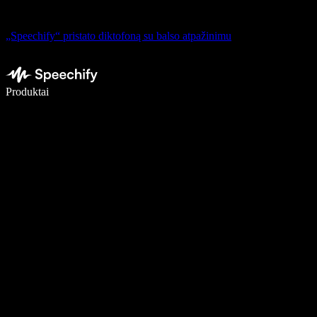
„Speechify“ pristato diktofoną su balso atpažinimu
Rašykite 5× greičiau naudodami diktavimą balsu
Produktai
Sužinokite daugiau