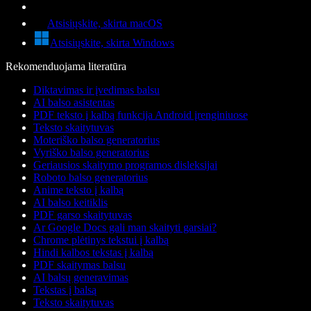
Atsisiųskite, skirta macOS
Atsisiųskite, skirta Windows
Rekomenduojama literatūra
Diktavimas ir įvedimas balsu
AI balso asistentas
PDF teksto į kalbą funkcija Android įrenginiuose
Teksto skaitytuvas
Moteriško balso generatorius
Vyriško balso generatorius
Geriausios skaitymo programos disleksijai
Roboto balso generatorius
Anime teksto į kalbą
AI balso keitiklis
PDF garso skaitytuvas
Ar Google Docs gali man skaityti garsiai?
Chrome plėtinys tekstui į kalbą
Hindi kalbos tekstas į kalbą
PDF skaitymas balsu
AI balsų generavimas
Tekstas į balsą
Teksto skaitytuvas