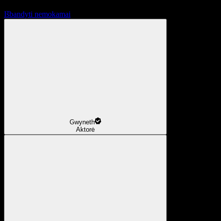
Išbandyti nemokamai
Gwyneth
Aktorė