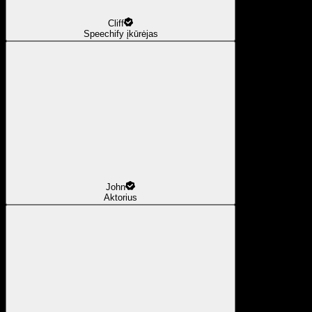
Cliff
Speechify įkūrėjas
John
Aktorius