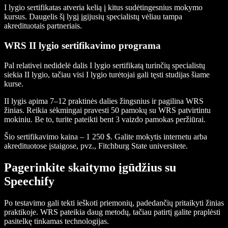
I lygio sertifikatas atveria kelią į kitus sudėtingesnius mokymo
kursus. Daugelis šį lygį įgijusių specialistų vėliau tampa
akredituotais partneriais.
WRS II lygio sertifikavimo programa
Pal relativei nedidelė dalis I lygio sertifikatą turinčių specialistų
siekia II lygio, tačiau visi I lygio turėtojai gali tęsti studijas šiame
kurse.
II lygis apima 7–12 praktinės dalies žingsnius ir pagilina WRS
žinias. Reikia sėkmingai pravesti 50 pamokų su WRS patvirtintu
mokiniu. Be to, turite pateikti bent 3 vaizdo pamokas peržiūrai.
Šio sertifikavimo kaina – 1 250 $. Galite mokytis internetu arba
akredituotose įstaigose, pvz., Fitchburg State universitete.
Pagerinkite skaitymo įgūdžius su
Speechify
Po testavimo gali tekti ieškoti priemonių, padedančių pritaikyti žinias
praktikoje. WRS pateikia daug metodų, tačiau patirtį galite praplėsti
pasitelkę tinkamas technologijas.