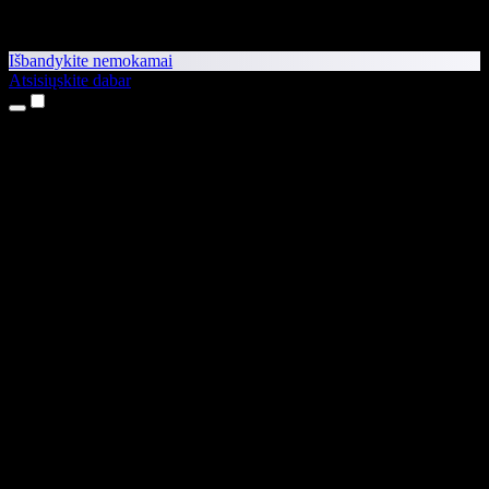
Išbandykite nemokamai
Atsisiųskite dabar
Produktai
Teksto skaitymas balsu
iPhone ir iPad programėlės
Android programėlė
Chrome plėtinys
Edge plėtinys
Interneto programėlė
Mac programėlė
Windows programėlė