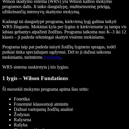
Wilson skaitymo sistema (WRS) yra Wilson kalbos mokymo
programos dalis. Ji taiko daugialypę, multisensorinę prieigą,
užtikrinančią intensyvų skaitymo mokymą.
Kadangi tai daugialypė programa, kiekvieną lygį galima laikyti
WRS žingsniu. Mokiniai kyla per lygius ir kiekviename jų tampa vis
labiau gebantys atpažinti žodžius. Programa taikoma nuo K–3 iki 12
klasės – ji padeda sėkmingai skaityti visiems mokiniams.
Programa taip pat padeda taisyti žodžių lygmens spragas, todėl
puikiai tinka specialiajam ugdymui. Dėl to ji dažnai taikoma
mokiniams, turintiems
disleksiją
.
WRS sistema suskirstyta į tris lygius.
1 lygis – Wilson Fundations
Ši nuosekli mokymo programa apima šias sritis:
Fonetika
Foneminė klausomoji atmintis
Dažnai vartojamų žodžių analizė
Žodynas
Rašysena
Rašyba