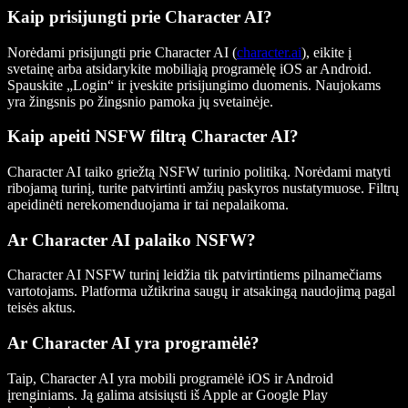
Kaip prisijungti prie Character AI?
Norėdami prisijungti prie Character AI (
character.ai
), eikite į
svetainę arba atsidarykite mobiliąją programėlę iOS ar Android.
Spauskite „Login“ ir įveskite prisijungimo duomenis. Naujokams
yra žingsnis po žingsnio pamoka jų svetainėje.
Kaip apeiti NSFW filtrą Character AI?
Character AI taiko griežtą NSFW turinio politiką. Norėdami matyti
ribojamą turinį, turite patvirtinti amžių paskyros nustatymuose. Filtrų
apeidinėti nerekomenduojama ir tai nepalaikoma.
Ar Character AI palaiko NSFW?
Character AI NSFW turinį leidžia tik patvirtintiems pilnamečiams
vartotojams. Platforma užtikrina saugų ir atsakingą naudojimą pagal
teisės aktus.
Ar Character AI yra programėlė?
Taip, Character AI yra mobili programėlė iOS ir Android
įrenginiams. Ją galima atsisiųsti iš Apple ar Google Play