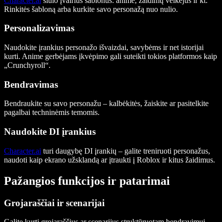
Character.ai
siūlo įvairius šablonus: anime, žaidimų veikėjus ir kt.
Rinkitės šabloną arba kurkite savo personažą nuo nulio.
Personalizavimas
Naudokite įrankius personažo išvaizdai, savybėms ir net istorijai
kurti. Anime gerbėjams įkvėpimo gali suteikti tokios platformos kaip
„Crunchyroll“.
Bendravimas
Bendraukite su savo personažu – kalbėkitės, žaiskite ar pasitelkite
pagalbai techninėmis temomis.
Naudokite DI įrankius
Character.ai
turi daugybę DI įrankių – galite treniruoti personažus,
naudoti kaip ekrano užsklandą ar įtraukti į Roblox ir kitus žaidimus.
Pažangios funkcijos ir patarimai
Grojaraščiai ir scenarijai
Galite kurti grojaraščius ar scenarijus struktūruotam bendravimui.