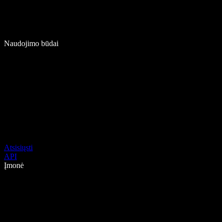
Naudojimo būdai
Atsisiųsti
API
Įmonė