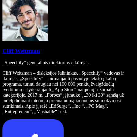
Cliff Weitzman
„Speechify“ generalinis direktorius / įkūrėjas
Cliff Weitzman – disleksijos šalininkas, „Speechify“ vadovas ir
įkūrėjas. „Speechify“ – pirmaujanti pasaulyje teksto į kalbą
programa, turinti daugiau nei 100 000 penkių žvaigždučių
įvertinimų ir lyderiaujanti „App Store“ naujienų ir žurnalų
kategorijoje. 2017 m. „Forbes“ jį įtraukė į „30 iki 30“ sąrašą už
indėlį didinant interneto prieinamumą žmonėms su mokymosi
sutrikimais. Apie jį rašė „EdSurge“, „Inc.“, „PC Mag“,
„Entrepreneur“, „Mashable“ ir kt.