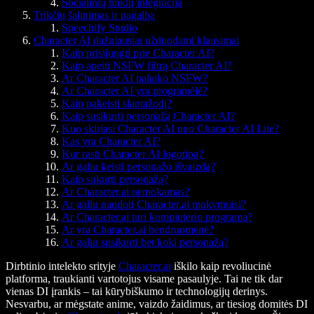
Socialinių tinklų integracija
Trikčių šalinimas ir pagalba
Speechify Studio
Character AI dažniausiai užduodami klausimai
Kaip prisijungti prie Character AI?
Kaip apeiti NSFW filtrą Character AI?
Ar Character AI palaiko NSFW?
Ar Character AI yra programėlė?
Kaip pakeisti slaptažodį?
Kaip susikurti personažą Character AI?
Kuo skiriasi Character AI nuo Character AI Lite?
Kas yra Character AI?
Kur rasti Character AI logotipą?
Ar galiu keisti personažo išvaizdą?
Kaip sukurti personažą?
Ar Character.ai nemokamas?
Ar galiu naudoti Character.ai mokymuisi?
Ar Character.ai turi kompiuterio programą?
Ar yra Character.ai bendruomenė?
Ar galiu susikurti bet kokį personažą?
Dirbtinio intelekto srityje
Character.ai
iškilo kaip revoliucinė
platforma, traukianti vartotojus visame pasaulyje. Tai ne tik dar
vienas DI įrankis – tai kūrybiškumo ir technologijų derinys.
Nesvarbu, ar mėgstate anime, vaizdo žaidimus, ar tiesiog domitės DI