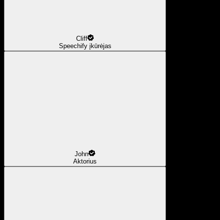
Cliff
Speechify įkūrėjas
John
Aktorius