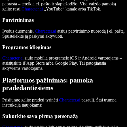
paprasta – tereikia el. pašto ir slaptažodžio. Visą vaizdo pamoką
galite rasti
Character.ai
„YouTube“ kanale arba TikTok.
Patvirtinimas
Įvedus duomenis,
Character.ai
atsiųs patvirtinimo nuorodą į el. paštą.
Spustelėkite ją paskyrai aktyvuoti.
Programos įdiegimas
Character.ai
siūlo mobilią programėlę iOS ir Android vartotojams –
atsisiųskite iš App Store arba Google Play. Tai patogiausia
aktyviems vartotojams.
Platformos pažinimas: pamoka
pradedantiesiems
Prisijungę galite pradėti tyrinėti
Character.ai
pasaulį. Štai trumpa
instrukcija naujokams:
Sukurkite savo pirmą personažą