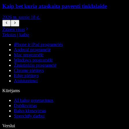
Kaip bet kurią ataskaitą paversti tinklalaide
K
2026 m. sausio 18 d.
2
Žiūrėti visus
Tekstas į kalbą
iPhone ir iPad programėlės
Android programėlė
Mac programėlė
Windows programėlė
Žiniatinklio programėlė
Chrome plėtinys
Edge plėtinys
Atsisiuntimai
Kūrėjams
AI balsų generavimas
Dubliavimas
Balso klonavimas
Speechify darbui
Verslui