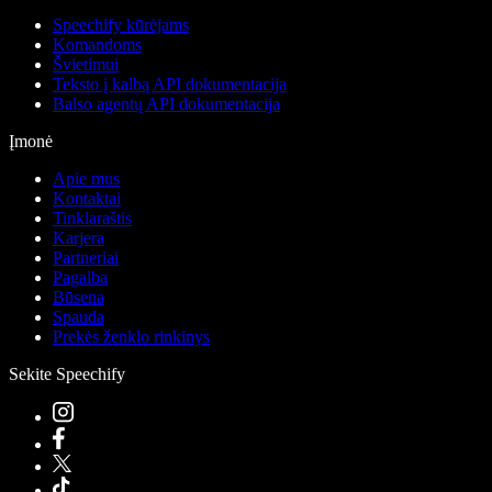
Speechify kūrėjams
Komandoms
Švietimui
Teksto į kalbą API dokumentacija
Balso agentų API dokumentacija
Įmonė
Apie mus
Kontaktai
Tinklaraštis
Karjera
Partneriai
Pagalba
Būsena
Spauda
Prekės ženklo rinkinys
Sekite Speechify