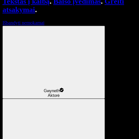
Tekstas į kalbą
.
Balso įvedimas
.
Greiti
atsakymai
.
Išbandyti nemokamai
Gwyneth
Aktorė