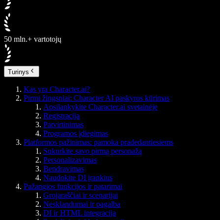
50 mln.+ vartotojų
Turinys
Kas yra Character.ai?
Pirmi žingsniai: Character AI paskyros kūrimas
Apsilankykite Character.ai svetainėje
Registracija
Patvirtinimas
Programos įdiegimas
Platformos pažinimas: pamoka pradedantiesiems
Sukurkite savo pirmą personažą
Personalizavimas
Bendravimas
Naudokite DI įrankius
Pažangios funkcijos ir patarimai
Grojaraščiai ir scenarijai
Nesklandumai ir pagalba
DI ir HTML integracija