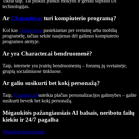
Tikrai taip. Tai puikus įrankis mokytis ir geriau suprasti DI
technologijas.
Ar
Character.ai
turi kompiuterio programą?
Kol kas
Character.ai
pasiekiamas per svetainę arba mobilią
programėlę, tačiau sekite naujienas dėl galimos kompiuterio
programos ateityje.
Ar yra Character.ai bendruomenė?
Taip, internete yra įvairių bendruomenių – forumų jų svetainėje,
grupių socialiniuose tinkluose.
Ar galiu susikurti bet kokį personažą?
Taip,
Character.ai
suteikia plačias personalizacijos galimybes – galite
susikurti beveik bet kokį personažą.
Mėgaukitės pažangiausiais AI balsais, neribotu failų
kiekiu ir 24/7 pagalba
Išbandyti nemokamai