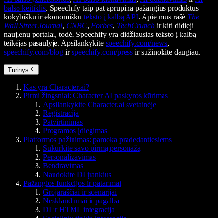
balso keitiklis
. Speechify taip pat aprūpina pažangius produktus
kokybišku ir ekonomišku
teksto į kalbą API
. Apie mus rašė
The
Wall Street Journal
,
CNBC
,
Forbes
,
TechCrunch
ir kiti didieji
naujienų portalai, todėl Speechify yra didžiausias teksto į kalbą
teikėjas pasaulyje. Apsilankykite
speechify.com/news
,
speechify.com/blog
ir
speechify.com/press
ir sužinokite daugiau.
Turinys
Kas yra Character.ai?
Pirmi žingsniai: Character AI paskyros kūrimas
Apsilankykite Character.ai svetainėje
Registracija
Patvirtinimas
Programos įdiegimas
Platformos pažinimas: pamoka pradedantiesiems
Sukurkite savo pirmą personažą
Personalizavimas
Bendravimas
Naudokite DI įrankius
Pažangios funkcijos ir patarimai
Grojaraščiai ir scenarijai
Nesklandumai ir pagalba
DI ir HTML integracija