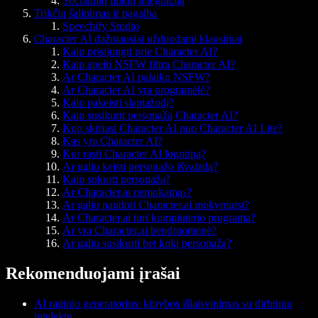
Socialinių tinklų integracija
Trikčių šalinimas ir pagalba
Speechify Studio
Character AI dažniausiai užduodami klausimai
Kaip prisijungti prie Character AI?
Kaip apeiti NSFW filtrą Character AI?
Ar Character AI palaiko NSFW?
Ar Character AI yra programėlė?
Kaip pakeisti slaptažodį?
Kaip susikurti personažą Character AI?
Kuo skiriasi Character AI nuo Character AI Lite?
Kas yra Character AI?
Kur rasti Character AI logotipą?
Ar galiu keisti personažo išvaizdą?
Kaip sukurti personažą?
Ar Character.ai nemokamas?
Ar galiu naudoti Character.ai mokymuisi?
Ar Character.ai turi kompiuterio programą?
Ar yra Character.ai bendruomenė?
Ar galiu susikurti bet kokį personažą?
Rekomenduojami įrašai
AI raginio generatorius: kūrybos išlaisvinimas su dirbtiniu
intelektu