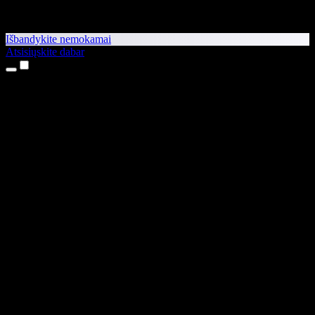
Išbandykite nemokamai
Atsisiųskite dabar
Produktai
Teksto skaitymas balsu
iPhone ir iPad programėlės
Android programėlė
Chrome plėtinys
Edge plėtinys
Interneto programėlė
Mac programėlė
Windows programėlė