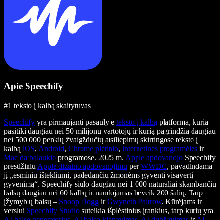
Apie Speechify
#1 teksto į kalbą skaitytuvas
Speechify
yra pirmaujanti pasaulyje
teksto į kalbą
platforma, kuria
pasitiki daugiau nei 50 milijonų vartotojų ir kurią pagrindžia daugiau
nei 500 000 penkių žvaigždučių atsiliepimų skirtingose teksto į
kalbą
iOS
,
Android
,
Chrome plėtinio
,
internetinės programėlės
ir
Mac darbalaukio
programose. 2025 m.
Apple apdovanojo
Speechify
prestižiniu
Apple dizaino apdovanojimu
per
WWDC
, pavadindama
jį „esminiu ištekliumi, padedančiu žmonėms gyventi visavertį
gyvenimą“. Speechify siūlo daugiau nei 1 000 natūraliai skambančių
balsų daugiau nei 60 kalbų ir naudojamas beveik 200 šalių. Tarp
įžymybių balsų –
Snoop Dogg
ir
Gwyneth Paltrow
. Kūrėjams ir
verslui
Speechify Studio
suteikia išplėstinius įrankius, tarp kurių yra
AI balso generatorius
,
AI balso klonavimas
,
AI dubliavimas
ir
AI