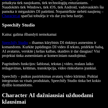
pritaikyta tiek naujokams, tiek technologijų entuziastams.
Naudokitės tiek Windows, tiek iOS, tiek Android, vadovaukitės šia
pamoka ir mėgaukitės DI patirtimi. Nepamirškite stebėti naujienų –
Character.ai
sparčiai tobulėja ir vis dar yra beta fazėje.
Speechify Studio
Kaina: galima išbandyti nemokamai
Speechify Studio
– išsamus kūrybinis DI rinkinys asmenims ir
komandoms. Kurkite įspūdingus DI video iš teksto, pridėkite balsą,
AI avatarus, verskite į kelias kalbas, skaidres ir dar daugiau! Visi
projektai tinka asmeniniam ar komerciniam naudojimui.
Pagrindinės funkcijos
: šablonai, tekstas į video, realaus laiko
redagavimas, keitimas, transkripcija, video rinkodaros įrankiai.
Speechify – puikus pasirinkimas avatarų video kūrimui. Puikiai
integruotas su visais produktais, Speechify Studio tinka bet kokio
dydžio komandoms.
Character AI dažniausiai užduodami
klausimai