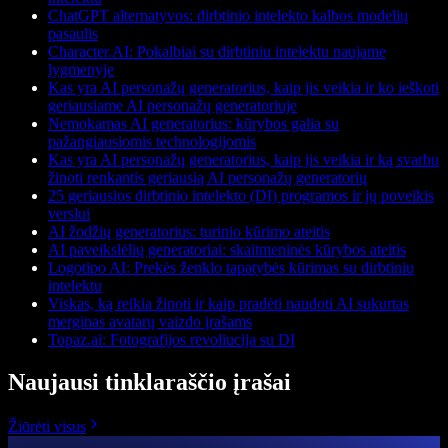
ChatGPT alternatyvos: dirbtinio intelekto kalbos modelių
pasaulis
Character.AI: Pokalbiai su dirbtiniu intelektu naujame
lygmenyje
Kas yra AI personažų generatorius, kaip jis veikia ir ko ieškoti
geriausiame AI personažų generatoriuje
Nemokamas AI generatorius: kūrybos galia su
pažangiausiomis technologijomis
Kas yra AI personažų generatorius, kaip jis veikia ir ką svarbu
žinoti renkantis geriausią AI personažų generatorių
25 geriausios dirbtinio intelekto (DI) programos ir jų poveikis
verslui
AI žodžių generatorius: turinio kūrimo ateitis
AI paveikslėlių generatoriai: skaitmeninės kūrybos ateitis
Logotipo AI: Prekės ženklo tapatybės kūrimas su dirbtiniu
intelektu
Viskas, ką reikia žinoti ir kaip pradėti naudoti AI sukurtas
merginas avatarų vaizdo įrašams
Topaz.ai: Fotografijos revoliucija su DI
Naujausi tinklaraščio įrašai
Žiūrėti visus