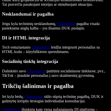
Tai praverčia pasakojant istorijas ar simuliuojant situacijas.
Nesklandumai ir pagalba
Jeigu kyla techninių nesklandumų,
Character.ai
pagalba visada
pasiekiama anglų kalba – yra išsamus DUK puslapis.
DI ir HTML integracija
Tech entuziastams
Character.ai
leidžia integruoti personažus su
HTML kodu – kūrybiškiems sprendimams.
Socialinių tinklų integracija
Dalinkitės savo
Character.ai
patirtimi socialiniuose tinkluose, pvz.,
TikTok – įtraukite personažus į savo skaitmeninį gyvenimą.
Trikčių šalinimas ir pagalba
Jei kyla bėdų,
Character.ai
siūlo stiprią techninę pagalbą, DUK ir
galimybę kreiptis tiesiogiai individualiai konsultacijai.
Character.ai
išsiskiria kaip viena pažangiausių DI platformų –