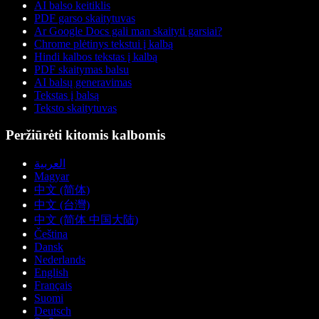
AI balso keitiklis
PDF garso skaitytuvas
Ar Google Docs gali man skaityti garsiai?
Chrome plėtinys tekstui į kalbą
Hindi kalbos tekstas į kalbą
PDF skaitymas balsu
AI balsų generavimas
Tekstas į balsą
Teksto skaitytuvas
Peržiūrėti kitomis kalbomis
العربية
Magyar
中文 (简体)
中文 (台灣)
中文 (简体 中国大陆)
Čeština
Dansk
Nederlands
English
Français
Suomi
Deutsch