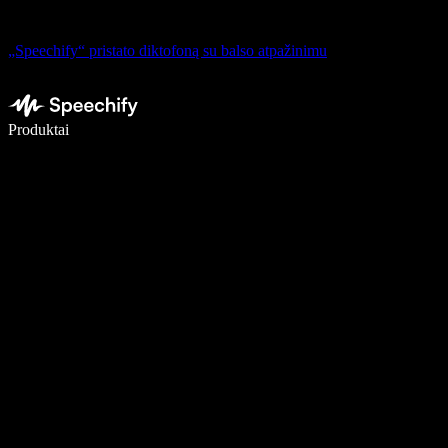
„Speechify“ pristato diktofoną su balso atpažinimu
Rašykite 5× greičiau naudodami diktavimą balsu
Produktai
Sužinokite daugiau