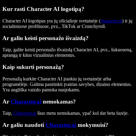
Kur rasti Character AI logotipą?
Character AI logotipas yra jų oficialioje svetainėje (
character.ai
) ir jų
socialiniuose profiliuose, pvz., TikTok ar Crunchyroll.
Ar galiu keisti personažo išvaizdą?
Taip, galite keisti personažo išvaizdą Character AI, pvz., šukuoseną,
aprangą ir kitus vizualinius elementus.
Kaip sukurti personažą?
Personažą kurkite Character AI įrankiu jų svetainėje arba
programėlėje. Galima pasirinkti įvairias savybes, dizaino elementus.
Yra angliška vaizdo pamoka naujokams.
Ar
Character.ai
nemokamas?
Taip,
Character.ai
šiuo metu nemokamas, ypač kol dar beta fazėje.
Ar galiu naudoti
Character.ai
mokymuisi?