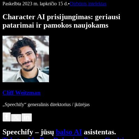
Paskelbta
2023 m. lapkričio 15 d.
•
Dirbtinis intelektas
Character AI prisijungimas: geriausi
patarimai ir pamokos naujokams
Cliff Weitzman
„Speechify“ generalinis direktorius / įkūrėjas
Speechify – jūsų
balso AI
asistentas.