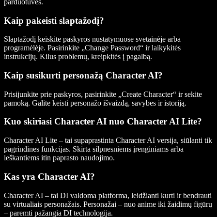
parduotuvės.
Kaip pakeisti slaptažodį?
Slaptažodį keiskite paskyros nustatymuose svetainėje arba
programėlėje. Pasirinkite „Change Password“ ir laikykitės
instrukcijų. Kilus problemų, kreipkitės į pagalbą.
Kaip susikurti personažą Character AI?
Prisijunkite prie paskyros, pasirinkite „Create Character“ ir sekite
pamoką. Galite keisti personažo išvaizdą, savybes ir istoriją.
Kuo skiriasi Character AI nuo Character AI Lite?
Character AI Lite – tai supaprastinta Character AI versija, siūlanti tik
pagrindines funkcijas. Skirta silpnesniems įrenginiams arba
ieškantiems itin paprasto naudojimo.
Kas yra Character AI?
Character AI – tai DI valdoma platforma, leidžianti kurti ir bendrauti
su virtualiais personažais. Personažai – nuo anime iki žaidimų figūrų
– paremti pažangia DI technologija.