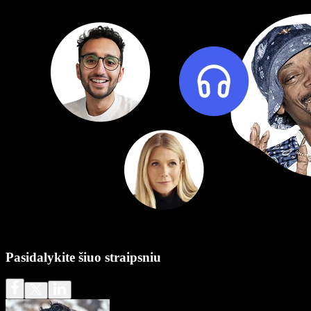
Pasidalykite šiuo straipsniu