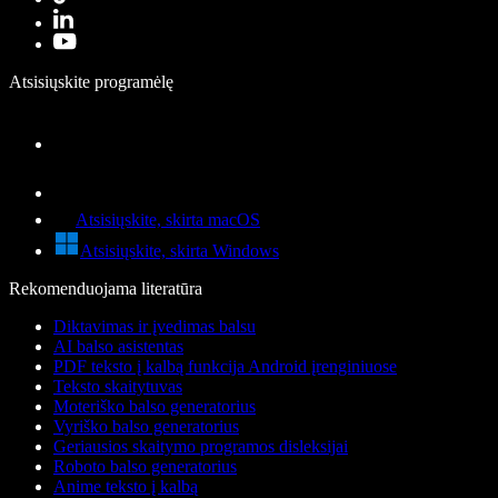
Atsisiųskite programėlę
Atsisiųskite, skirta macOS
Atsisiųskite, skirta Windows
Rekomenduojama literatūra
Diktavimas ir įvedimas balsu
AI balso asistentas
PDF teksto į kalbą funkcija Android įrenginiuose
Teksto skaitytuvas
Moteriško balso generatorius
Vyriško balso generatorius
Geriausios skaitymo programos disleksijai
Roboto balso generatorius
Anime teksto į kalbą