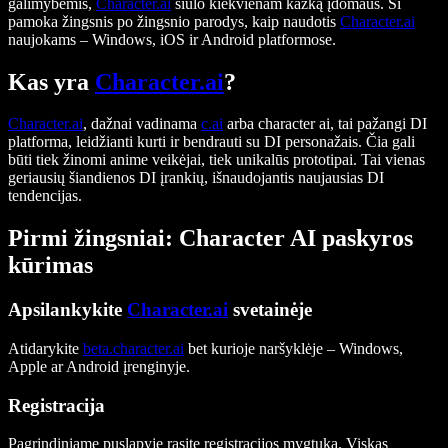
galimybėmis,
Character.ai
siūlo kiekvienam kažką įdomaus. Ši
pamoka žingsnis po žingsnio parodys, kaip naudotis
Character.ai
naujokams – Windows, iOS ir Android platformose.
Kas yra
Character.ai
?
Character.ai
, dažnai vadinama
c.ai
arba character ai, tai pažangi DI
platforma, leidžianti kurti ir bendrauti su DI personažais. Čia gali
būti tiek žinomi anime veikėjai, tiek unikalūs prototipai. Tai vienas
geriausių šiandienos DI įrankių, išnaudojantis naujausias DI
tendencijas.
Pirmi žingsniai: Character AI paskyros
kūrimas
Apsilankykite
Character.ai
svetainėje
Atidarykite
beta.character.ai
bet kurioje naršyklėje – Windows,
Apple ar Android įrenginyje.
Registracija
Pagrindiniame puslapyje rasite registracijos mygtuką. Viskas