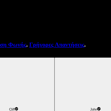
υση Φωνής
.
Γρήγορες Απαντήσεις
.
Cliff
John