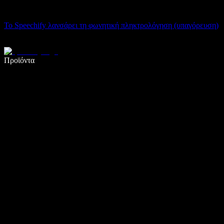
Το Speechify λανσάρει τη φωνητική πληκτρολόγηση (υπαγόρευση)
Γράψτε 5× πιο γρήγορα με φωνητική πληκτρολόγηση
Προϊόντα
Μάθετε περισσότερα