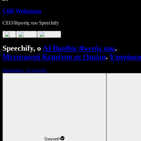
Cliff Weitzman
CEO/Ιδρυτής του Speechify
Speechify, ο
AI Βοηθός Φωνής σας
.
Μετατροπή Κειμένου σε Ομιλία
.
Υπαγόρε
Δοκιμάστε το δωρεάν
Gwyneth