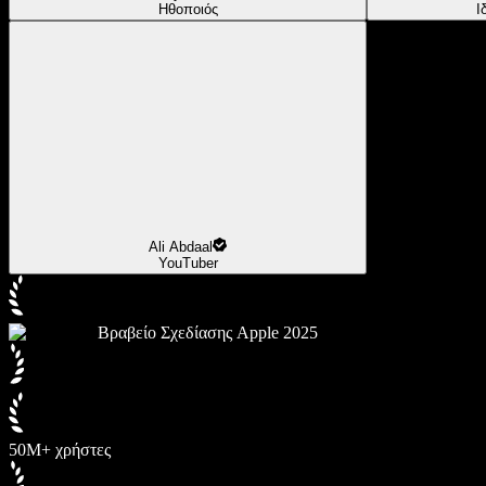
Ηθοποιός
Ι
Ali Abdaal
YouTuber
Βραβείο Σχεδίασης Apple 2025
50M+ χρήστες