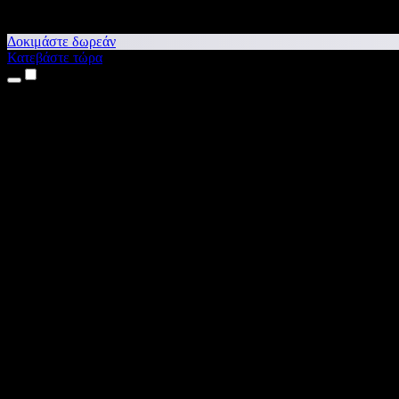
Δοκιμάστε δωρεάν
Κατεβάστε τώρα
Προϊόντα
Κείμενο σε Ομιλία
Εφαρμογές για iPhone & iPad
Εφαρμογή για Android
Επέκταση για Chrome
Επέκταση για Edge
Web εφαρμογή
Εφαρμογή για Mac
Εφαρμογή για Windows
Δημιουργία φωνής με ΤΝ
Αφήγηση
Μεταγλώττιση
Κλωνοποίηση φωνής