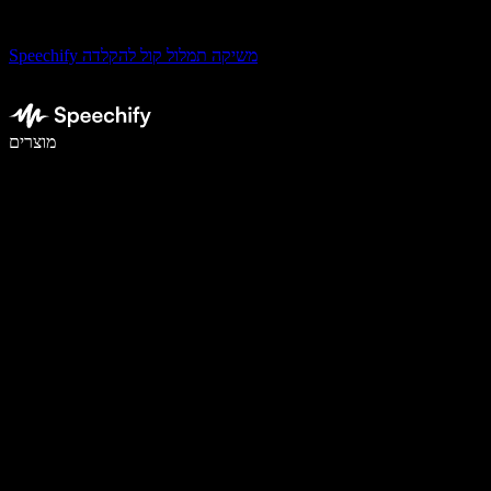
Speechify משיקה תמלול קול להקלדה
לכתוב פי 5 מהר יותר עם הכתבה קולית
מוצרים
למידע נוסף