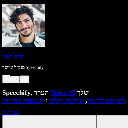
קליף ויצמן
מנכ"ל ומייסד Speechify
שלך
Voice AI
Speechify, העוזר
.
לטקסט לדיבור
,
הקלדה קולית
ו-
תשובות מהירות
נסו בחינם