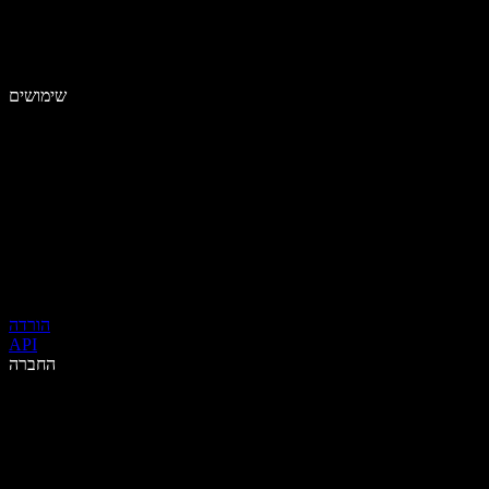
שימושים
הורדה
API
החברה