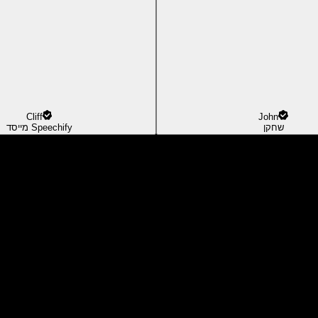
Cliff
John
שחקן
מייסד Speechify