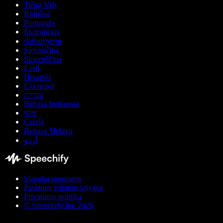
Tiếng Việt
Română
Português
Български
ქართული
Slovenčina
Slovenščina
Eesti
Hrvatski
Ελληνικά
עברית
Bahasa Indonesia
বাংলা
Català
Bahasa Melayu
اردو
Slapukų nuostatos
Paslaugų teikimo sąlygos
Privatumo politika
© Speechify Inc 2026