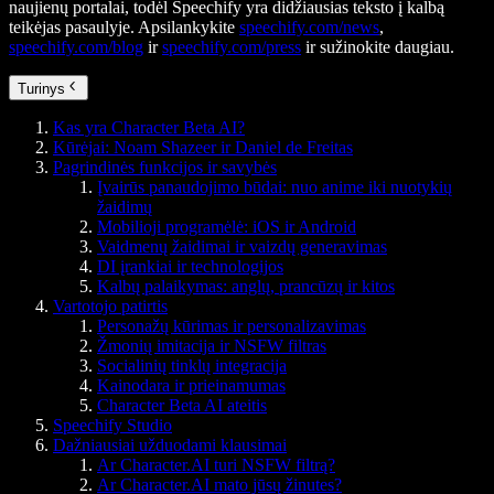
naujienų portalai, todėl Speechify yra didžiausias teksto į kalbą
teikėjas pasaulyje. Apsilankykite
speechify.com/news
,
speechify.com/blog
ir
speechify.com/press
ir sužinokite daugiau.
Turinys
Kas yra Character Beta AI?
Kūrėjai: Noam Shazeer ir Daniel de Freitas
Pagrindinės funkcijos ir savybės
Įvairūs panaudojimo būdai: nuo anime iki nuotykių
žaidimų
Mobilioji programėlė: iOS ir Android
Vaidmenų žaidimai ir vaizdų generavimas
DI įrankiai ir technologijos
Kalbų palaikymas: anglų, prancūzų ir kitos
Vartotojo patirtis
Personažų kūrimas ir personalizavimas
Žmonių imitacija ir NSFW filtras
Socialinių tinklų integracija
Kainodara ir prieinamumas
Character Beta AI ateitis
Speechify Studio
Dažniausiai užduodami klausimai
Ar Character.AI turi NSFW filtrą?
Ar Character.AI mato jūsų žinutes?