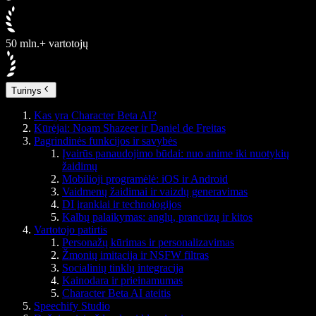
50 mln.+ vartotojų
Turinys
Kas yra Character Beta AI?
Kūrėjai: Noam Shazeer ir Daniel de Freitas
Pagrindinės funkcijos ir savybės
Įvairūs panaudojimo būdai: nuo anime iki nuotykių
žaidimų
Mobilioji programėlė: iOS ir Android
Vaidmenų žaidimai ir vaizdų generavimas
DI įrankiai ir technologijos
Kalbų palaikymas: anglų, prancūzų ir kitos
Vartotojo patirtis
Personažų kūrimas ir personalizavimas
Žmonių imitacija ir NSFW filtras
Socialinių tinklų integracija
Kainodara ir prieinamumas
Character Beta AI ateitis
Speechify Studio