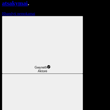
atsakymai
.
Išbandyti nemokamai
Gwyneth
Aktorė