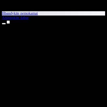
Išbandykite nemokamai
Atsisiųskite dabar
Produktai
Teksto skaitymas balsu
iPhone ir iPad programėlės
Android programėlė
Chrome plėtinys
Edge plėtinys
Interneto programėlė
Mac programėlė
Windows programėlė