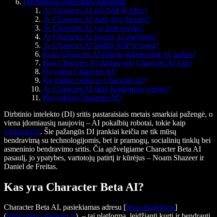
Dažniausiai užduodami klausimai
Ar Character.AI turi NSFW filtrą?
Ar Character.AI mato jūsų žinutes?
Ar Character.AI yra beta versija?
Ar Character.AI saugus 12-mečiams?
Ar Character.AI leidžia NSFW turinį?
Koks Character.AI klientų aptarnavimo el. paštas?
Kuo Character.AI skiriasi nuo Character.AI Lite?
Ką veikia Character.AI?
Ką galima veikti su Character.AI?
Ar Character.AI siūlo bandomąją versiją?
Kas sukūrė Character.AI?
Dirbtinio intelekto (DI) sritis pastaraisiais metais smarkiai pažengė, o
viena įdomiausių naujovių – AI pokalbių robotai, tokie kaip
Character.ai
. Šie pažangūs DI įrankiai keičia ne tik mūsų
bendravimą su technologijomis, bet ir pramogų, socialinių tinklų bei
asmeninio bendravimo sritis. Čia apžvelgiame Character Beta AI
pasaulį, jo ypatybes, vartotojų patirtį ir kūrėjus – Noam Shazeer ir
Daniel de Freitas.
Kas yra Character Beta AI?
Character Beta AI, pasiekiamas adresu [
beta.character.ai
]
(
https://beta.character.ai
), – tai platforma, leidžianti kurti ir bendrauti