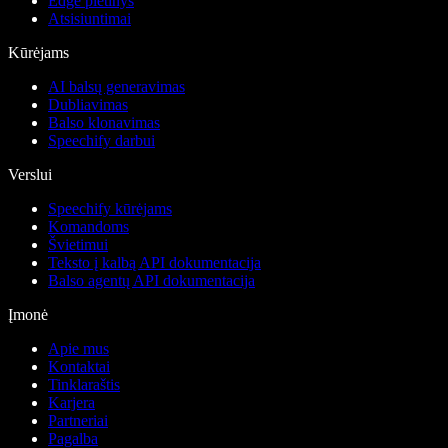
Edge plėtinys
Atsisiuntimai
Kūrėjams
AI balsų generavimas
Dubliavimas
Balso klonavimas
Speechify darbui
Verslui
Speechify kūrėjams
Komandoms
Švietimui
Teksto į kalbą API dokumentacija
Balso agentų API dokumentacija
Įmonė
Apie mus
Kontaktai
Tinklaraštis
Karjera
Partneriai
Pagalba