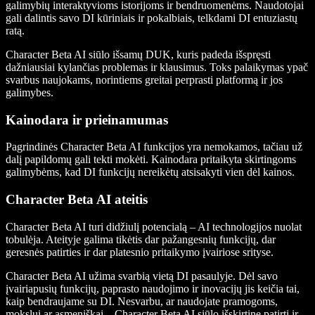
galimybių interaktyvioms istorijoms ir bendruomenėms. Naudotojai
gali dalintis savo DI kūriniais ir pokalbiais, telkdami DI entuziastų
ratą.
Character Beta AI siūlo išsamų DUK, kuris padeda išspręsti
dažniausiai kylančias problemas ir klausimus. Toks palaikymas ypač
svarbus naujokams, norintiems greitai perprasti platformą ir jos
galimybes.
Kainodara ir prieinamumas
Pagrindinės Character Beta AI funkcijos yra nemokamos, tačiau už
dalį papildomų gali tekti mokėti. Kainodara pritaikyta skirtingoms
galimybėms, kad DI funkcijų nereikėtų atsisakyti vien dėl kainos.
Character Beta AI ateitis
Character Beta AI turi didžiulį potencialą – AI technologijos nuolat
tobulėja. Ateityje galima tikėtis dar pažangesnių funkcijų, dar
geresnės patirties ir dar platesnio pritaikymo įvairiose srityse.
Character Beta AI užima svarbią vietą DI pasaulyje. Dėl savo
įvairiapusių funkcijų, paprasto naudojimo ir inovacijų jis keičia tai,
kaip bendraujame su DI. Nesvarbu, ar naudojate pramogoms,
mokslui ar asmeniškai – Character Beta AI siūlo išskirtinę patirtį ir