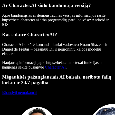
Ar Character.AI siūlo bandomąją versiją?
Apie bandomąsias ar demonstracines versijas informacijos rasite
https://beta.character.ai
arba programėlių parduotuvėse: Android ir
iOS.
Kas sukūrė Character.AI?
Character.AI sukūrė komanda, kuriai vadovavo Noam Shazeer ir
Daniel de Freitas – pažangių DI ir neuroninių kalbos modelių
ekspertai.
Naujausią informaciją apie
https://beta.character.ai
funkcijas ir
naujienas sekite puslapyje
Character.AI
.
Mėgaukitės pažangiausiais AI balsais, neribotu failų
kiekiu ir 24/7 pagalba
Išbandyti nemokamai