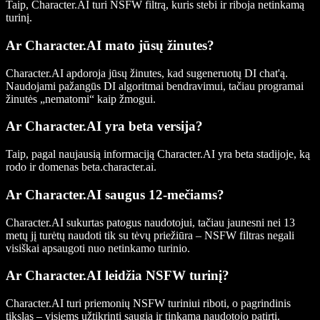
Taip, Character.AI turi NSFW filtrą, kuris stebi ir riboja netinkamą
turinį.
Ar Character.AI mato jūsų žinutes?
Character.AI apdoroja jūsų žinutes, kad sugeneruotų DI chat'ą.
Naudojami pažangūs DI algoritmai bendravimui, tačiau programai
žinutės „nematomi“ kaip žmogui.
Ar Character.AI yra beta versija?
Taip, pagal naujausią informaciją Character.AI yra beta stadijoje, ką
rodo ir domenas
beta.character.ai
.
Ar Character.AI saugus 12-mečiams?
Character.AI sukurtas patogus naudotojui, tačiau jaunesni nei 13
metų jį turėtų naudoti tik su tėvų priežiūra – NSFW filtras negali
visiškai apsaugoti nuo netinkamo turinio.
Ar Character.AI leidžia NSFW turinį?
Character.AI turi priemonių NSFW turiniui riboti, o pagrindinis
tikslas – visiems užtikrinti saugią ir tinkamą naudotojo patirtį.