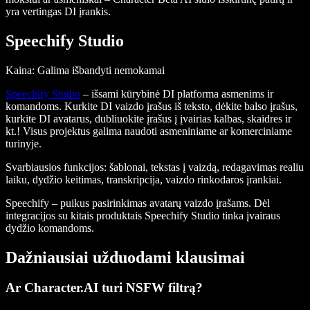
yra vertingas DI įrankis.
Speechify Studio
Kaina: Galima išbandyti nemokamai
Speechify Studio
– išsami kūrybinė DI platforma asmenims ir
komandoms. Kurkite DI vaizdo įrašus iš teksto, dėkite balso įrašus,
kurkite DI avatarus, dubliuokite įrašus į įvairias kalbas, skaidres ir
kt.! Visus projektus galima naudoti asmeniniame ar komerciniame
turinyje.
Svarbiausios funkcijos
: šablonai, tekstas į vaizdą, redagavimas realiu
laiku, dydžio keitimas, transkripcija, vaizdo rinkodaros įrankiai.
Speechify – puikus pasirinkimas avatarų vaizdo įrašams. Dėl
integracijos su kitais produktais Speechify Studio tinka įvairaus
dydžio komandoms.
Dažniausiai užduodami klausimai
Ar Character.AI turi NSFW filtrą?