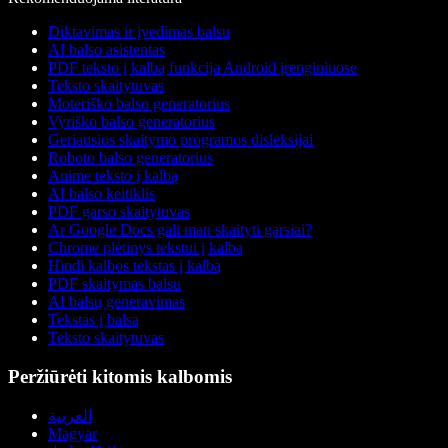
Diktavimas ir įvedimas balsu
AI balso asistentas
PDF teksto į kalbą funkcija Android įrenginiuose
Teksto skaitytuvas
Moteriško balso generatorius
Vyriško balso generatorius
Geriausios skaitymo programos disleksijai
Roboto balso generatorius
Anime teksto į kalbą
AI balso keitiklis
PDF garso skaitytuvas
Ar Google Docs gali man skaityti garsiai?
Chrome plėtinys tekstui į kalbą
Hindi kalbos tekstas į kalbą
PDF skaitymas balsu
AI balsų generavimas
Tekstas į balsą
Teksto skaitytuvas
Peržiūrėti kitomis kalbomis
العربية
Magyar