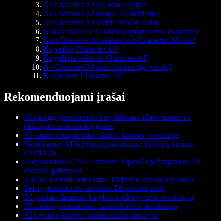
Ar Character.AI yra beta versija?
Ar Character.AI saugus 12-mečiams?
Ar Character.AI leidžia NSFW turinį?
Koks Character.AI klientų aptarnavimo el. paštas?
Kuo Character.AI skiriasi nuo Character.AI Lite?
Ką veikia Character.AI?
Ką galima veikti su Character.AI?
Ar Character.AI siūlo bandomąją versiją?
Kas sukūrė Character.AI?
Rekomenduojami įrašai
AI istorijų generatorius: kūrybiškumo išlaisvinimas su
pažangiomis technologijomis
AI vaizdo redagavimas: turinio kūrimo revoliucija
Nemokamas AI logotipų generatorius: logotipų kūrimo
revoliucija
Kaip naudotis GPT-4: atraskite OpenAI pažangiausio DI
modelio galimybes
Kas yra dirbtinis intelektas? Dirbtinio intelekto pasaulis
Veidų generatorius: atveriant DI portretų ateitį
DI grafinis dizainas: kūrybos ir efektyvumo revoliucija
DI turinio generatorius: turinio kūrimo revoliucija
AI logotipų kūrėjas: prekės ženklo tapatybė