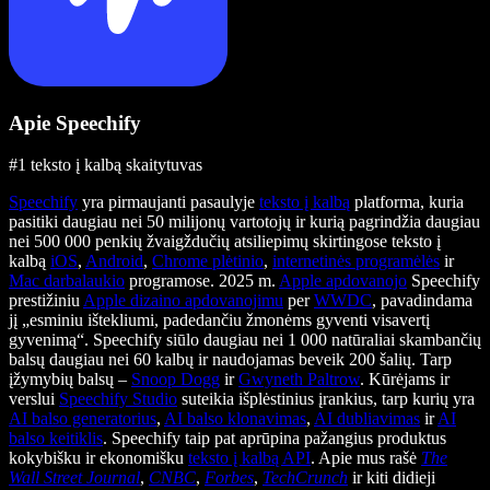
Apie Speechify
#1 teksto į kalbą skaitytuvas
Speechify
yra pirmaujanti pasaulyje
teksto į kalbą
platforma, kuria
pasitiki daugiau nei 50 milijonų vartotojų ir kurią pagrindžia daugiau
nei 500 000 penkių žvaigždučių atsiliepimų skirtingose teksto į
kalbą
iOS
,
Android
,
Chrome plėtinio
,
internetinės programėlės
ir
Mac darbalaukio
programose. 2025 m.
Apple apdovanojo
Speechify
prestižiniu
Apple dizaino apdovanojimu
per
WWDC
, pavadindama
jį „esminiu ištekliumi, padedančiu žmonėms gyventi visavertį
gyvenimą“. Speechify siūlo daugiau nei 1 000 natūraliai skambančių
balsų daugiau nei 60 kalbų ir naudojamas beveik 200 šalių. Tarp
įžymybių balsų –
Snoop Dogg
ir
Gwyneth Paltrow
. Kūrėjams ir
verslui
Speechify Studio
suteikia išplėstinius įrankius, tarp kurių yra
AI balso generatorius
,
AI balso klonavimas
,
AI dubliavimas
ir
AI
balso keitiklis
. Speechify taip pat aprūpina pažangius produktus
kokybišku ir ekonomišku
teksto į kalbą API
. Apie mus rašė
The
Wall Street Journal
,
CNBC
,
Forbes
,
TechCrunch
ir kiti didieji