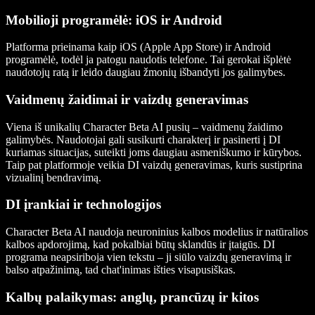
Mobilioji programėlė: iOS ir Android
Platforma prieinama kaip iOS (Apple App Store) ir Android
programėlė, todėl ja patogu naudotis telefone. Tai gerokai išplėtė
naudotojų ratą ir leido daugiau žmonių išbandyti jos galimybes.
Vaidmenų žaidimai ir vaizdų generavimas
Viena iš unikalių Character Beta AI pusių – vaidmenų žaidimo
galimybės. Naudotojai gali susikurti charakterį ir pasinerti į DI
kuriamas situacijas, suteikti joms daugiau asmeniškumo ir kūrybos.
Taip pat platformoje veikia DI vaizdų generavimas, kuris sustiprina
vizualinį bendravimą.
DI įrankiai ir technologijos
Character Beta AI naudoja neuroninius kalbos modelius ir natūralios
kalbos apdorojimą, kad pokalbiai būtų sklandūs ir įtaigūs. DI
programa neapsiriboja vien tekstu – ji siūlo vaizdų generavimą ir
balso atpažinimą, tad chat'inimas išties visapusiškas.
Kalbų palaikymas: anglų, prancūzų ir kitos