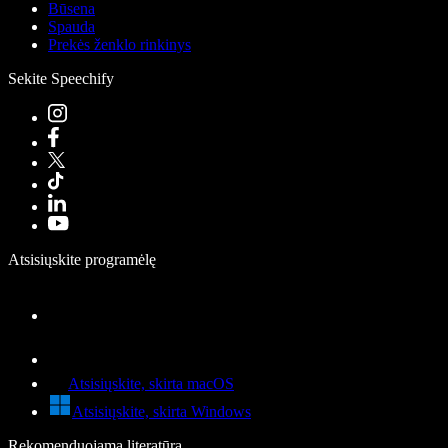
Būsena
Spauda
Prekės ženklo rinkinys
Sekite Speechify
Atsisiųskite programėlę
Atsisiųskite, skirta macOS
Atsisiųskite, skirta Windows
Rekomenduojama literatūra