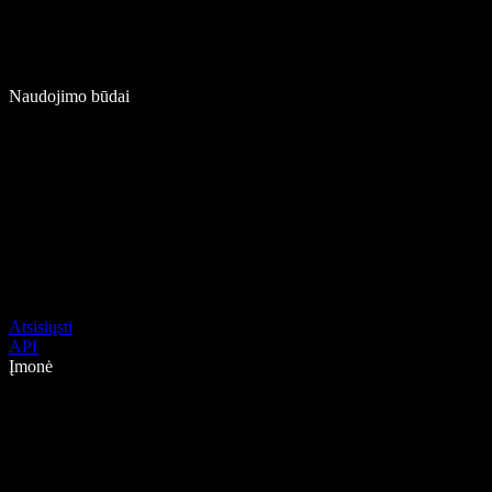
Naudojimo būdai
Atsisiųsti
API
Įmonė