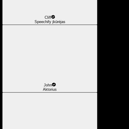
Cliff
Speechify įkūrėjas
John
Aktorius