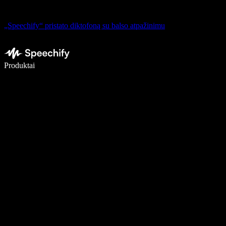
„Speechify“ pristato diktofoną su balso atpažinimu
Rašykite 5× greičiau naudodami diktavimą balsu
Produktai
Sužinokite daugiau