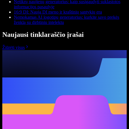
Netikrų naujienų generatorius: kaip susigaudyti suklastotos
informacijos pasaulyje
16:9 DI: Nauja DI meno ir kraštinių santykių era
Nemokamas AI logotipų generatorius: kurkite savo prekės
ženklą su dirbtiniu intelektu
Naujausi tinklaraščio įrašai
Žiūrėti visus