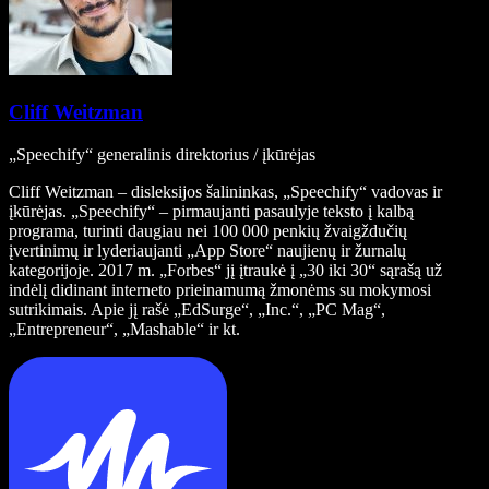
Cliff Weitzman
„Speechify“ generalinis direktorius / įkūrėjas
Cliff Weitzman – disleksijos šalininkas, „Speechify“ vadovas ir
įkūrėjas. „Speechify“ – pirmaujanti pasaulyje teksto į kalbą
programa, turinti daugiau nei 100 000 penkių žvaigždučių
įvertinimų ir lyderiaujanti „App Store“ naujienų ir žurnalų
kategorijoje. 2017 m. „Forbes“ jį įtraukė į „30 iki 30“ sąrašą už
indėlį didinant interneto prieinamumą žmonėms su mokymosi
sutrikimais. Apie jį rašė „EdSurge“, „Inc.“, „PC Mag“,
„Entrepreneur“, „Mashable“ ir kt.