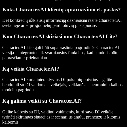
Koks Character.AI klientų aptarnavimo el. paštas?
Dėl konkrečių užklausų informaciją dažniausiai rasite Character.AI
svetainėje arba programėlių parduotuvių puslapiuose.
Kuo Character.AI skiriasi nuo Character.AI Lite?
Character.AI Lite gali būti supaprastinta pagrindinės Character.AI
versija – integruotos tik svarbiausios funkcijos, kad naudotis būtų
paprasčiau ir prieinamiau.
Ką veikia Character.AI?
Character.AI kuria interaktyvius DI pokalbių potyrius – galite
bendrauti su DI valdomais veikėjais, veikiančiais neuroninių kalbos
modelių pagrindu.
Ką galima veikti su Character.AI?
Galite kalbėtis su DI, vaidinti vaidmenis, kurti savo DI veikėją,
tyrinėti skirtingas situacijas ir scenarijus anglų, prancūzų ir kitomis
kalbomis.