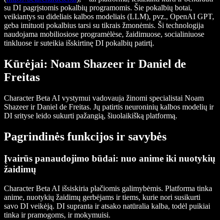
su DI pagrįstomis pokalbių programomis. Šie pokalbių botai,
veikiantys su dideliais kalbos modeliais (LLM), pvz., OpenAI GPT,
geba imituoti pokalbius tarsi su tikrais žmonėmis. Ši technologija
naudojama mobiliosiose programėlėse, žaidimuose, socialiniuose
tinkluose ir suteikia išskirtinę DI pokalbių patirtį.
Kūrėjai: Noam Shazeer ir Daniel de
Freitas
Character Beta AI vystymui vadovauja žinomi specialistai Noam
Shazeer ir Daniel de Freitas. Jų patirtis neuroninių kalbos modelių ir
DI srityse leido sukurti pažangią, šiuolaikišką platformą.
Pagrindinės funkcijos ir savybės
Įvairūs panaudojimo būdai: nuo anime iki nuotykių
žaidimų
Character Beta AI išsiskiria plačiomis galimybėmis. Platforma tinka
anime, nuotykių žaidimų gerbėjams ir tiems, kurie nori susikurti
savo DI veikėją. DI supranta ir atsako natūralia kalba, todėl puikiai
tinka ir pramogoms, ir mokymuisi.