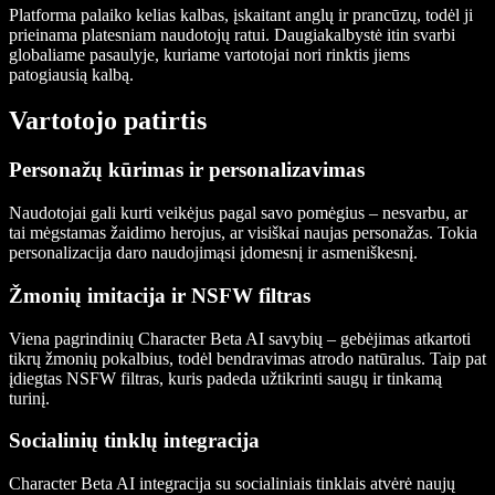
Platforma palaiko kelias kalbas, įskaitant anglų ir prancūzų, todėl ji
prieinama platesniam naudotojų ratui. Daugiakalbystė itin svarbi
globaliame pasaulyje, kuriame vartotojai nori rinktis jiems
patogiausią kalbą.
Vartotojo patirtis
Personažų kūrimas ir personalizavimas
Naudotojai gali kurti veikėjus pagal savo pomėgius – nesvarbu, ar
tai mėgstamas žaidimo herojus, ar visiškai naujas personažas. Tokia
personalizacija daro naudojimąsi įdomesnį ir asmeniškesnį.
Žmonių imitacija ir NSFW filtras
Viena pagrindinių Character Beta AI savybių – gebėjimas atkartoti
tikrų žmonių pokalbius, todėl bendravimas atrodo natūralus. Taip pat
įdiegtas NSFW filtras, kuris padeda užtikrinti saugų ir tinkamą
turinį.
Socialinių tinklų integracija
Character Beta AI integracija su socialiniais tinklais atvėrė naujų