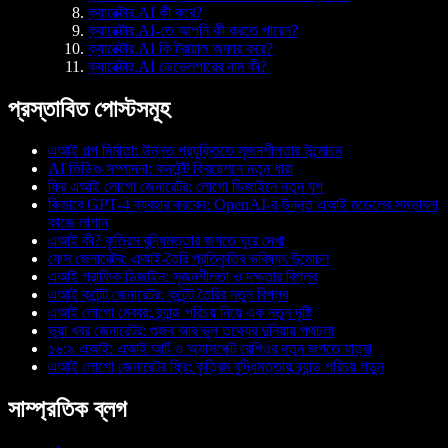
ক্যারেক্টার.AI কী করে?
ক্যারেক্টার.AI-তে আপনি কী করতে পারেন?
ক্যারেক্টার.AI কি ট্রায়াল অফার করে?
ক্যারেক্টার.AI ডেভেলপারের নাম কী?
প্রস্তাবিত পোস্টসমূহ
এআই গল্প নির্মাতা: উন্নত প্রযুক্তিতে সৃজনশীলতার উন্মোচন
AI ভিডিও সম্পাদনা: কনটেন্ট ক্রিয়েশনে নতুন ধারা
ফ্রি এআই লোগো জেনারেটর: লোগো ডিজাইনে নতুন যুগ
কিভাবে GPT-4 ব্যবহার করবেন: OpenAI-র উন্নত এআই মডেলের সম্ভাবনা
কাজে লাগান
এআই কী? কৃত্রিম বুদ্ধিমত্তার জগতে ঘুরে দেখা
ফেস জেনারেটর: এআই-তৈরি প্রতিকৃতির ভবিষ্যৎ উন্মোচন
এআই গ্রাফিক ডিজাইন: সৃজনশীলতা ও দক্ষতার বিপ্লব
এআই কন্টেন্ট জেনারেটর: কন্টেন্ট তৈরির নতুন বিপ্লব
এআই লোগো মেকার: ব্র্যান্ড পরিচয় নিয়ে এক নতুন দৃষ্টি
ভুয়া খবর জেনারেটর: গুজব আর ভুল তথ্যের দুনিয়ায় পথচলা
১৬:৯ এআই: এআই আর্ট ও অ্যাসপেক্ট রেশিওর নতুন জগতে যাত্রা
এআই লোগো জেনারেটর ফ্রি: কৃত্রিম বুদ্ধিমত্তায় ব্র্যান্ড পরিচয় গড়ুন
সাম্প্রতিক ব্লগ