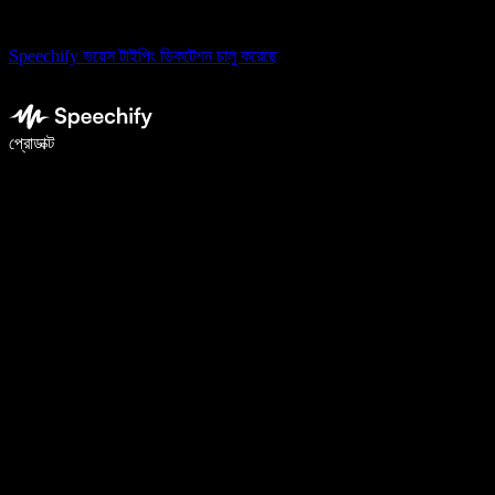
Speechify ভয়েস টাইপিং ডিকটেশন চালু করেছে
ভয়েস টাইপিং দিয়ে ৫ গুণ দ্রুত লিখুন
প্রোডাক্ট
আরও জানুন