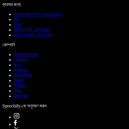
ব্যবসার জন্য
ডেভেলপারদের জন্য Speechify
টিম
শিক্ষা
টেক্সট টু স্পিচ API ডকস
ভয়েস এজেন্টস API ডকস
কোম্পানি
আমাদের সম্পর্কে
যোগাযোগ
ব্লগ
ক্যারিয়ার
অ্যাফিলিয়েট
সাহায্য
স্ট্যাটাস
প্রেস
ব্র্যান্ড কিট
Speechify-কে অনুসরণ করুন