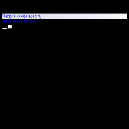
বিনামূল্যে ব্যবহার করে দেখুন
এখনই ডাউনলোড করুন
প্রোডাক্ট
টেক্সট টু স্পিচ
আইফোন ও আইপ্যাড অ্যাপ
অ্যান্ড্রয়েড অ্যাপ
ক্রোম এক্সটেনশন
এজ এক্সটেনশন
ওয়েব অ্যাপ
ম্যাক অ্যাপ
উইন্ডোজ অ্যাপ
এআই ভয়েস জেনারেটর