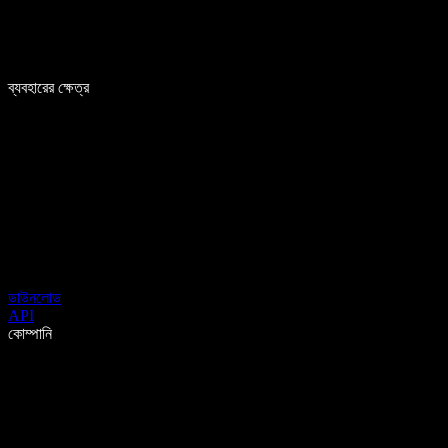
ব্যবহারের ক্ষেত্র
ডাউনলোড
API
কোম্পানি