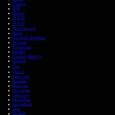
Deutsch
हिन्दी
Italiano
日本語
한국어
Norsk bokmål
Polski
Português Brasileiro
Русский
Українська
Español
Español (México)
Svenska
ไทย
Türkçe
Tiếng Việt
Română
Português
Български
ქართული
Slovenčina
Slovenščina
Eesti
Hrvatski