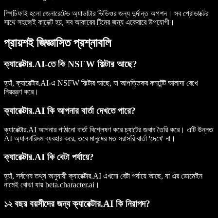
স্পিচিফাই হলো জেনারেটেড অ্যাভাটার ভিডিওর জন্য দুর্দান্ত অপশন। সব প্রোডাক্টের
সাথে সহজেই কানেক্ট হয়, সব আকারের টিমের জন্য একেবারে উপযোগী।
প্রায়শই জিজ্ঞাসিত প্রশ্নাবলি
ক্যারেক্টার.AI-তে কি NSFW ফিল্টার আছে?
হ্যাঁ, ক্যারেক্টার.AI-এ NSFW ফিল্টার আছে, যা আপত্তিকর কনটেন্ট আলাদা রেখে
নিয়ন্ত্রণ করে।
ক্যারেক্টার.AI কি আপনার বার্তা দেখতে পারে?
ক্যারেক্টার.AI আপনার পাঠানো বার্তা বিশ্লেষণ করে চ্যাটের জবাব তৈরি করে। এটি উন্নত
AI অ্যালগরিদম ব্যবহার করে, তবে মানুষের মত সরাসরি বার্তা 'দেখে' না।
ক্যারেক্টার.AI কি বেটা পর্যায়ে?
হ্যাঁ, সর্বশেষ তথ্য অনুযায়ী ক্যারেক্টার.AI এখনো বেটা পর্যায়ে আছে, যা এর ডোমেইন
নামেই বোঝা যায়
beta.character.ai
।
১২ বছর বয়সীদের জন্য ক্যারেক্টার.AI কি নিরাপদ?