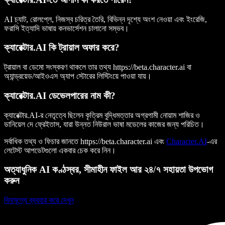
AI চ্যাট, রোলপ্লে, নিজস্ব চরিত্র তৈরি, বিভিন্ন দৃশ্যে অংশ নেওয়া এবং ইংরেজি,
ফরাসি ইত্যাদি ভাষায় কনভার্সেশন চালানো সম্ভব।
ক্যারেক্টার.AI কি ট্রায়াল অফার করে?
ট্রায়াল বা ডেমো সংস্করণ থাকলে তার তথ্য
https://beta.character.ai
বা
অ্যান্ড্রয়েড/আইওএস অ্যাপ স্টোরের লিস্টিংয়ে পাওয়া যায়।
ক্যারেক্টার.AI ডেভেলপারের নাম কী?
ক্যারেক্টার.AI-র নেতৃত্বে ছিলেন কৃত্রিম বুদ্ধিমত্তার অগ্রগামী নোয়াম শাজির ও
ডানিয়েল দে ফ্রেইতাস, যারা উন্নত নিউরাল ভাষা মডেলের কাজের জন্য পরিচিত।
সর্বাধিক তথ্য ও ফিচার জানতে
https://beta.character.ai
এবং
Character.AI
-এর
লেটেস্ট আপডেটগুলো একবার চেক করে নিন।
অত্যাধুনিক AI কণ্ঠস্বর, সীমাহীন ফাইল আর ২৪/৭ সহায়তা উপভোগ
করুন
বিনামূল্যে ব্যবহার করে দেখুন