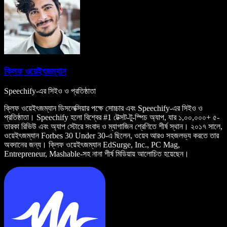
ক্লিফ ওয়েইৎজম্যান
Speechify-এর সিইও ও প্রতিষ্ঠাতা
ক্লিফ ওয়েইৎজম্যান ডিসলেক্সিয়ার পক্ষে সোচ্চার এবং Speechify-এর সিইও ও
প্রতিষ্ঠাতা। Speechify হলো বিশ্বের #1 টেক্সট-টু-স্পিচ অ্যাপ, যার ১,০০,০০০+ ৫-
তারকা রিভিউ এবং অ্যাপ স্টোরে সংবাদ ও ম্যাগাজিন শ্রেণিতে শীর্ষ স্থান। ২০১৭ সালে,
ওয়েইৎজম্যান Forbes 30 Under 30-এ ছিলেন, ওয়েব আরও সহজলভ্য করতে তার
অবদানের জন্য। ক্লিফ ওয়েইৎজম্যান EdSurge, Inc., PC Mag,
Entrepreneur, Mashable-সহ নানা শীর্ষ মিডিয়ায় আলোচিত হয়েছেন।