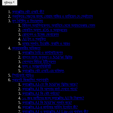
সূচিপত্র
ক্যারেক্টার বেটা এআই কী?
প্রযুক্তির পেছনের মানুষ: নোয়াম শাজির ও ডানিয়েল দে ফ্রেইতাস
মূল বৈশিষ্ট্য ও ফিচারসমূহ
বিভিন্ন অ্যাপ্লিকেশন: অ্যানিমে থেকে অ্যাডভেঞ্চার গেমস
মোবাইল অ্যাপ: iOS ও অ্যান্ড্রয়েড
রোলপ্লে ও ইমেজ জেনারেশন
AI টুল ও প্রযুক্তি
ভাষার সমর্থন: ইংরেজি, ফরাসি ও আরও
ব্যবহারকারীর অভিজ্ঞতা
ক্যারেক্টার তৈরি ও কাস্টমাইজেশন
বাস্তব মানুষ অনুকরণ ও NSFW ফিল্টার
সোশ্যাল মিডিয়া ইন্টিগ্রেশন
মূল্য ও অ্যাক্সেসিবিলিটি
ক্যারেক্টার বেটা এআই-এর ভবিষ্যৎ
স্পিচিফাই স্টুডিও
প্রায়শই জিজ্ঞাসিত প্রশ্নাবলি
ক্যারেক্টার.AI-তে কি NSFW ফিল্টার আছে?
ক্যারেক্টার.AI কি আপনার বার্তা দেখতে পারে?
ক্যারেক্টার.AI কি বেটা পর্যায়ে?
১২ বছর বয়সীদের জন্য ক্যারেক্টার.AI কি নিরাপদ?
ক্যারেক্টার.AI কি NSFW সমর্থন করে?
ক্যারেক্টার.AI-র কাস্টমার সার্ভিস ইমেইল কী?
ক্যারেক্টার.AI ও ক্যারেক্টার.AI Lite-এর পার্থক্য কী?