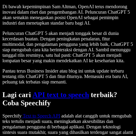
Di bawah kepemimpinan Sam Altman, OpenAI terus mendorong
inovasi dalam riset dan pengembangan AI. Peluncuran ChatGPT 5
akan semakin menegaskan posisi OpenAI sebagai pemimpin
industri dan menetapkan standar baru bagi AI.
Peluncuran ChatGPT 5 akan menjadi tonggak besar di dunia
kecerdasan buatan. Dengan peningkatan penalaran, fitur
multimodal, dan pengalaman pengguna yang lebih baik, ChatGPT 5
siap mengubah cara kita berinteraksi dengan AI. Sambil menunggu
tanggal rilis resminya, satu hal pasti: ChatGPT 5 akan menjadi
lompatan besar yang makin mendekatkan AI ke keseharian kita.
Pantau terus Business Insider atau blog ini untuk update terbaru
tentang rilis ChatGPT 5 dan fitur-fiturnya. Memasuki era baru AI,
peluang tak terbatas siap menanti.
Lagi cari
API text to speech
terbaik?
Coba Speechify
Speechify
Text to Speech API
adalah alat canggih untuk mengubah
teks tertulis menjadi suara, meningkatkan aksesibilitas dan
pengalaman pengguna di berbagai aplikasi. Dengan teknologi
sintesis suara mutakhir, suara yang dihasilkan terdengar sangat alami