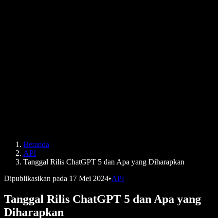
Cerita Pengguna
Bacakan Google Docs
Studi Kasus B2B
Pengubah Suara AI
Ulasan
Aplikasi Pembaca Teks
Pers
Bacakan untuk Saya
Pembaca Teks ke Suara
Perusahaan
Speechify untuk Perusahaan & EDU
Speechify untuk Aksesibilitas di Tempat Kerja
Speechify untuk DSA
Agen Suara SIMBA
Beranda
Speechify untuk Pengembang
API
Tanggal Rilis ChatGPT 5 dan Apa yang Diharapkan
Dipublikasikan pada
17 Mei 2024
•
API
Tanggal Rilis ChatGPT 5 dan Apa yang
Diharapkan