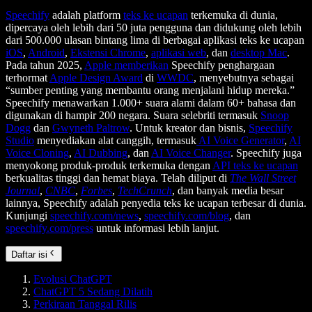
Speechify
adalah platform
teks ke ucapan
terkemuka di dunia,
dipercaya oleh lebih dari 50 juta pengguna dan didukung oleh lebih
dari 500.000 ulasan bintang lima di berbagai aplikasi teks ke ucapan
iOS
,
Android
,
Ekstensi Chrome
,
aplikasi web
, dan
desktop Mac
.
Pada tahun 2025,
Apple memberikan
Speechify penghargaan
terhormat
Apple Design Award
di
WWDC
, menyebutnya sebagai
“sumber penting yang membantu orang menjalani hidup mereka.”
Speechify menawarkan 1.000+ suara alami dalam 60+ bahasa dan
digunakan di hampir 200 negara. Suara selebriti termasuk
Snoop
Dogg
dan
Gwyneth Paltrow
. Untuk kreator dan bisnis,
Speechify
Studio
menyediakan alat canggih, termasuk
AI Voice Generator
,
AI
Voice Cloning
,
AI Dubbing
, dan
AI Voice Changer
. Speechify juga
menyokong produk-produk terkemuka dengan
API teks ke ucapan
berkualitas tinggi dan hemat biaya. Telah diliput di
The Wall Street
Journal
,
CNBC
,
Forbes
,
TechCrunch
, dan banyak media besar
lainnya, Speechify adalah penyedia teks ke ucapan terbesar di dunia.
Kunjungi
speechify.com/news
,
speechify.com/blog
, dan
speechify.com/press
untuk informasi lebih lanjut.
Daftar isi
Evolusi ChatGPT
ChatGPT 5 Sedang Dilatih
Perkiraan Tanggal Rilis