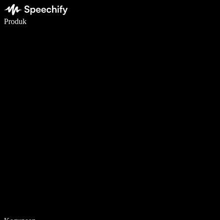
Menulis 5× lebih cepat dengan dikte suara
Produk
Pelajari lebih lanjut