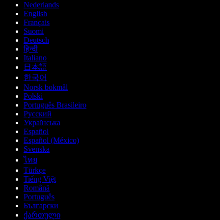
Nederlands
English
Français
Suomi
Deutsch
हिन्दी
Italiano
日本語
한국어
Norsk bokmål
Polski
Português Brasileiro
Русский
Українська
Español
Español (México)
Svenska
ไทย
Türkçe
Tiếng Việt
Română
Português
Български
ქართული