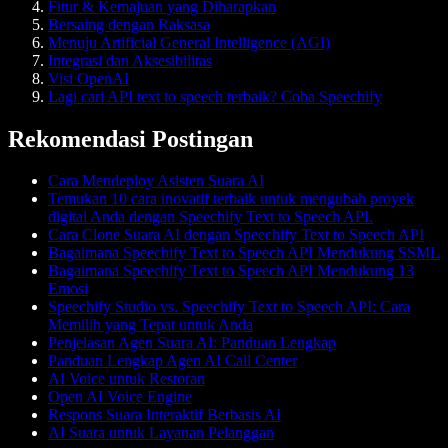
Fitur & Kemajuan yang Diharapkan
Bersaing dengan Raksasa
Menuju Artificial General Intelligence (AGI)
Integrasi dan Aksesibilitas
Visi OpenAI
Lagi cari API text to speech terbaik? Coba Speechify
Rekomendasi Postingan
Cara Mendeploy Asisten Suara AI
Temukan 10 cara inovatif terbaik untuk mengubah proyek
digital Anda dengan Speechify Text to Speech API.
Cara Clone Suara AI dengan Speechify Text to Speech API
Bagaimana Speechify Text to Speech API Mendukung SSML
Bagaimana Speechify Text to Speech API Mendukung 13
Emosi
Speechify Studio vs. Speechify Text to Speech API: Cara
Memilih yang Tepat untuk Anda
Penjelasan Agen Suara AI: Panduan Lengkap
Panduan Lengkap Agen AI Call Center
AI Voice untuk Restoran
Open AI Voice Engine
Respons Suara Interaktif Berbasis AI
AI Suara untuk Layanan Pelanggan