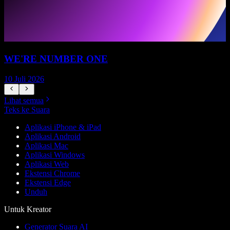
WE'RE NUMBER ONE
10 Juli 2026
1
Lihat semua
Teks ke Suara
Aplikasi iPhone & iPad
Aplikasi Android
Aplikasi Mac
Aplikasi Windows
Aplikasi Web
Ekstensi Chrome
Ekstensi Edge
Unduh
Untuk Kreator
Generator Suara AI