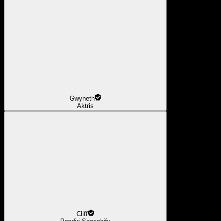
Gwyneth
Aktris
Cliff