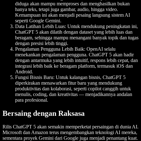
diduga akan mampu memproses dan menghasilkan bukan
hanya teks, tetapi juga gambar, audio, hingga video.
Kemampuan ini akan menjadi pesaing langsung sistem AI
seperti Google Gemini.
Data Latihan Lebih Luas:
Untuk mendukung peningkatan ini,
ChatGPT 5 akan dilatih dengan dataset yang lebih luas dan
beragam, sehingga mampu menangani banyak topik dan tugas
dengan presisi lebih tinggi.
Pengalaman Pengguna Lebih Baik:
OpenAI selalu
menekankan pengalaman pengguna. ChatGPT 5 akan hadir
dengan antarmuka yang lebih intuitif, respons lebih cepat, dan
integrasi lebih baik ke beragam platform, termasuk iOS dan
Android.
Fungsi Bisnis Baru:
Untuk kalangan bisnis, ChatGPT 5
diperkirakan menawarkan fitur baru yang mendukung
produktivitas dan kolaborasi, seperti copilot canggih untuk
menulis, coding, dan kreativitas — menjadikannya andalan
para profesional.
Bersaing dengan Raksasa
Rilis ChatGPT 5 akan semakin memperketat persaingan di dunia AI.
Microsoft dan Amazon terus mengembangkan teknologi AI mereka,
sementara proyek Gemini dari Google juga menjadi penantang kuat.