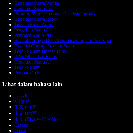
Generator Suara Wanita
Generator Suara Pria
Program Membaca untuk Disleksia Terbaik
Generator Suara Robot
Teks ke Suara Anime
Pengubah Suara AI
Pembaca Audio PDF
Bisakah Google Docs Membacakannya untuk Saya
Ekstensi Chrome Teks ke Suara
Teks ke Suara Bahasa Hindi
PDF Dibacakan Keras
Generator Suara AI
Teks ke Suara
Pembaca Teks
Lihat dalam bahasa lain
العربية
Magyar
中文 (简体)
中文 (台灣)
中文 (简体 中国大陆)
Čeština
Dansk