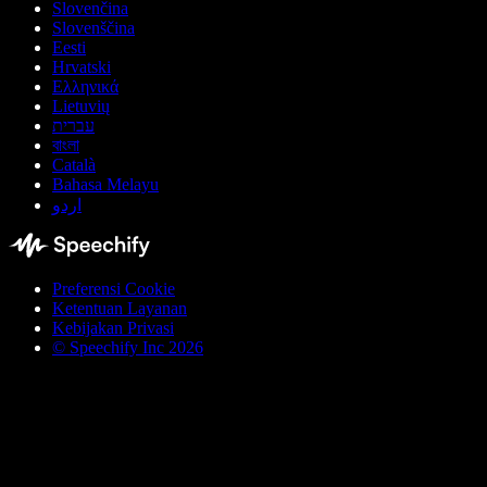
Slovenčina
Slovenščina
Eesti
Hrvatski
Ελληνικά
Lietuvių
עברית
বাংলা
Català
Bahasa Melayu
اردو
Preferensi Cookie
Ketentuan Layanan
Kebijakan Privasi
© Speechify Inc 2026