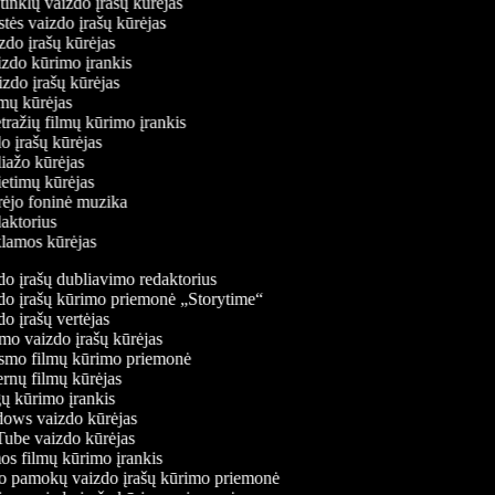
ų tinklų vaizdo įrašų kūrėjas
stės vaizdo įrašų kūrėjas
izdo įrašų kūrėjas
aizdo kūrimo įrankis
izdo įrašų kūrėjas
filmų kūrėjas
tražių filmų kūrimo įrankis
do įrašų kūrėjas
liažo kūrėjas
vietimų kūrėjas
ūrėjo foninė muzika
daktorius
eklamos kūrėjas
o įrašų dubliavimo redaktorius
o įrašų kūrimo priemonė „Storytime“
o įrašų vertėjas
o vaizdo įrašų kūrėjas
mo filmų kūrimo priemonė
rnų filmų kūrėjas
 kūrimo įrankis
ws vaizdo kūrėjas
be vaizdo kūrėjas
s filmų kūrimo įrankis
 pamokų vaizdo įrašų kūrimo priemonė