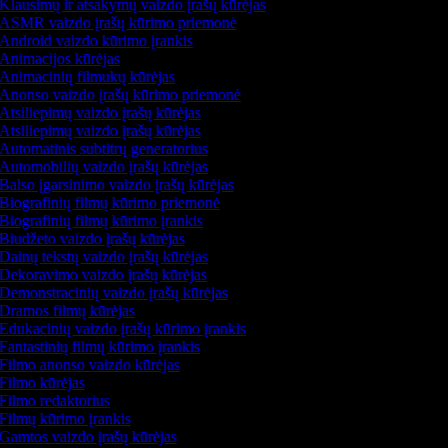
Klausimų ir atsakymų vaizdo įrašų kūrėjas
ASMR vaizdo įrašų kūrimo priemonė
Android vaizdo kūrimo įrankis
Animacijos kūrėjas
Animacinių filmukų kūrėjas
Anonso vaizdo įrašų kūrimo priemonė
Atsiliepimų vaizdo įrašų kūrėjas
Atsiliepimų vaizdo įrašų kūrėjas
Automatinis subtitrų generatorius
Automobilių vaizdo įrašų kūrėjas
Balso įgarsinimo vaizdo įrašų kūrėjas
Biografinių filmų kūrimo priemonė
Biografinių filmų kūrimo įrankis
Biudžeto vaizdo įrašų kūrėjas
Dainų tekstų vaizdo įrašų kūrėjas
Dekoravimo vaizdo įrašų kūrėjas
Demonstracinių vaizdo įrašų kūrėjas
Dramos filmų kūrėjas
Edukacinių vaizdo įrašų kūrimo įrankis
Fantastinių filmų kūrimo įrankis
Filmo anonso vaizdo kūrėjas
Filmo kūrėjas
Filmo redaktorius
Filmų kūrimo įrankis
Gamtos vaizdo įrašų kūrėjas