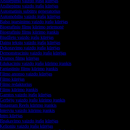
Atsiliepimų vaizdo įrašų kūrėjas
Atsiliepimų vaizdo įrašų kūrėjas
Automatinis subtitrų generatorius
Automobilių vaizdo įrašų kūrėjas
Balso įgarsinimo vaizdo įrašų kūrėjas
Biografinių filmų kūrimo priemonė
Biografinių filmų kūrimo įrankis
Biudžeto vaizdo įrašų kūrėjas
Dainų tekstų vaizdo įrašų kūrėjas
Dekoravimo vaizdo įrašų kūrėjas
Demonstracinių vaizdo įrašų kūrėjas
Dramos filmų kūrėjas
Edukacinių vaizdo įrašų kūrimo įrankis
Fantastinių filmų kūrimo įrankis
Filmo anonso vaizdo kūrėjas
Filmo kūrėjas
Filmo redaktorius
Filmų kūrimo įrankis
Gamtos vaizdo įrašų kūrėjas
Gerbėjų vaizdo įrašų kūrimo įrankis
Instagram Reels kūrimo įrankis
Interviu vaizdo kūrimo įrankis
Intro kūrėjas
Išpakavimo vaizdo įrašų kūrėjas
Kelionių vaizdo įrašų kūrėjas