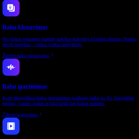
Balso klonavimas
Per kelias sekundes kurkite aukštos kokybės AI balso klonus. Nieko
diegti nereikia – viskas veikia naršyklėje.
Žiūrėti balso klonavimą
Balso įgarsinimas
Kurti tikroviškus balso įgarsinimus realiuoju laiku su AI. Įgarsinkite
tekstus, vaizdo įrašus ar kitą turinį bet kokiu stiliumi.
Žiūrėti įgarsinimą