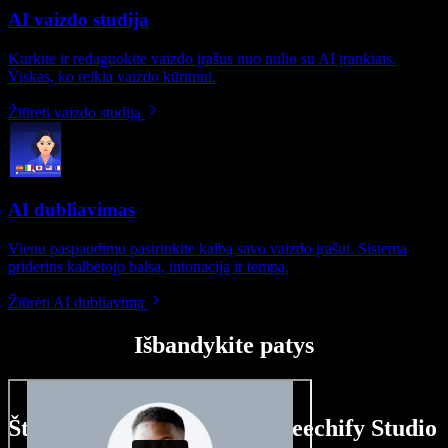
AI vaizdo studija
Kurkite ir redaguokite vaizdo įrašus nuo nulio su AI įrankiais.
Viskas, ko reikia vaizdo kūrimui.
Žiūrėti vaizdo studiją
AI dubliavimas
Vienu paspaudimu pasirinkite kalbą savo vaizdo įrašui. Sistema
priderins kalbėtojo balsą, intonaciją ir tempą.
Žiūrėti AI dubliavimą
Išbandykite patys
Štai ką galite nuveikti su Speechify Studio