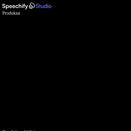
Rašykite 5× greičiau naudodami diktavimą balsu
Produktai
Sužinokite daugiau