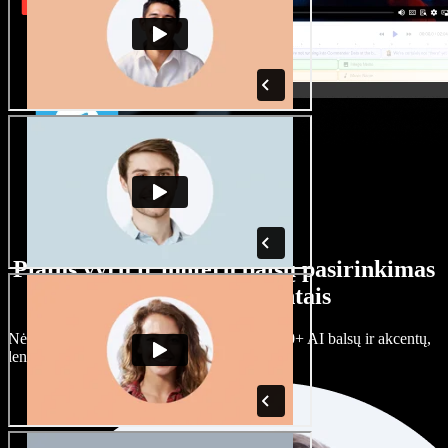
Platus vyrų ir moterų balsų pasirinkimas
su įvairiais akcentais
Nėra dviejų vienodų projektų. Rinkitės iš 100+ AI balsų ir akcentų,
lengvai juos prisitaikykite.