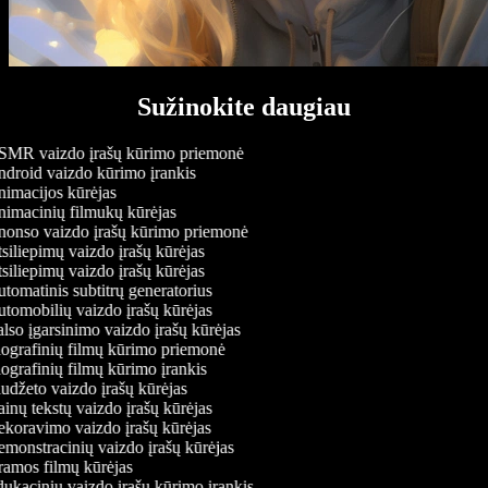
Sužinokite daugiau
MR vaizdo įrašų kūrimo priemonė
droid vaizdo kūrimo įrankis
imacijos kūrėjas
imacinių filmukų kūrėjas
onso vaizdo įrašų kūrimo priemonė
siliepimų vaizdo įrašų kūrėjas
siliepimų vaizdo įrašų kūrėjas
tomatinis subtitrų generatorius
tomobilių vaizdo įrašų kūrėjas
lso įgarsinimo vaizdo įrašų kūrėjas
ografinių filmų kūrimo priemonė
ografinių filmų kūrimo įrankis
udžeto vaizdo įrašų kūrėjas
inų tekstų vaizdo įrašų kūrėjas
koravimo vaizdo įrašų kūrėjas
monstracinių vaizdo įrašų kūrėjas
amos filmų kūrėjas
ukacinių vaizdo įrašų kūrimo įrankis