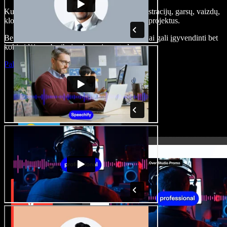
Kurkite įgarsinimus, pridėkite nemokamų iliustracijų, garsų, vaizdų,
klonuokite balsą – kurkite pilnus, įspūdingus projektus.
Be jokių mokymų ir viskas naršyklėje – kūrėjai gali įgyvendinti bet
kokią idėją, neberibojami senųjų metodų.
Paleisti studiją