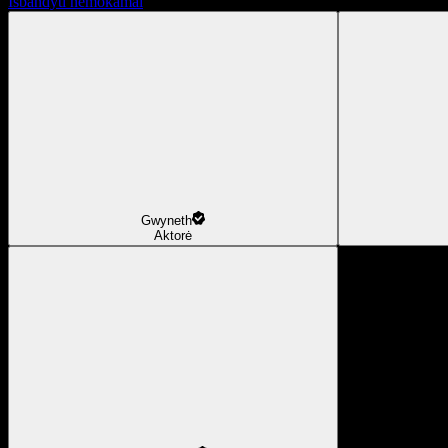
Išbandyti nemokamai
Gwyneth
Aktorė