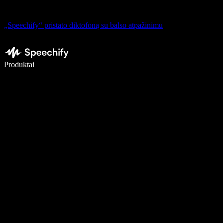
„Speechify“ pristato diktofoną su balso atpažinimu
Rašykite 5× greičiau naudodami diktavimą balsu
Produktai
Sužinokite daugiau