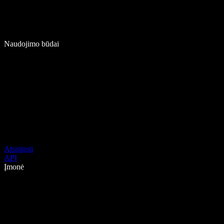
Naudojimo būdai
Atsisiųsti
API
Įmonė