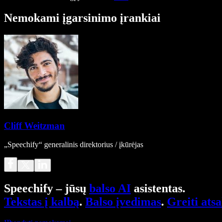
Nemokami įgarsinimo įrankiai
Cliff Weitzman
„Speechify“ generalinis direktorius / įkūrėjas
Speechify – jūsų
balso AI
asistentas.
Tekstas į kalbą
.
Balso įvedimas
.
Greiti ats