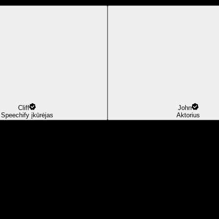
Cliff
John
Speechify įkūrėjas
Aktorius