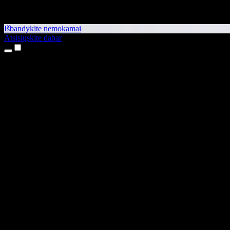
Išbandykite nemokamai
Atsisiųskite dabar
Produktai
Teksto skaitymas balsu
iPhone ir iPad programėlės
Android programėlė
Chrome plėtinys
Edge plėtinys
Interneto programėlė
Mac programėlė
Windows programėlė