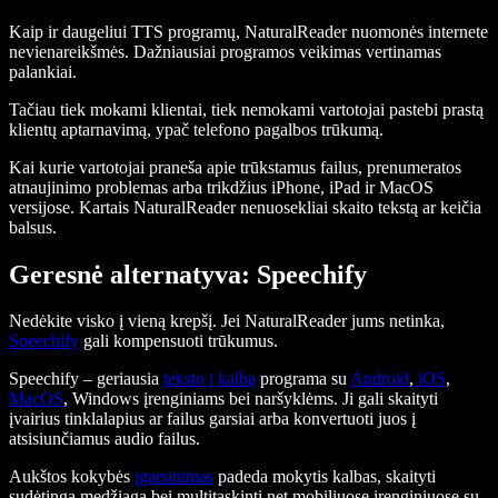
Kaip ir daugeliui TTS programų, NaturalReader nuomonės internete
nevienareikšmės. Dažniausiai programos veikimas vertinamas
palankiai.
Tačiau tiek mokami klientai, tiek nemokami vartotojai pastebi prastą
klientų aptarnavimą, ypač telefono pagalbos trūkumą.
Kai kurie vartotojai praneša apie trūkstamus failus, prenumeratos
atnaujinimo problemas arba trikdžius iPhone, iPad ir MacOS
versijose. Kartais NaturalReader nenuosekliai skaito tekstą ar keičia
balsus.
Geresnė alternatyva: Speechify
Nedėkite visko į vieną krepšį. Jei NaturalReader jums netinka,
Speechify
gali kompensuoti trūkumus.
Speechify – geriausia
teksto į kalbą
programa su
Android
,
iOS
,
MacOS
, Windows įrenginiams bei naršyklėms. Ji gali skaityti
įvairius tinklalapius ar failus garsiai arba konvertuoti juos į
atsisiunčiamus audio failus.
Aukštos kokybės
įgarsinimas
padeda mokytis kalbas, skaityti
sudėtingą medžiagą bei multitaskinti net mobiliuose įrenginiuose su