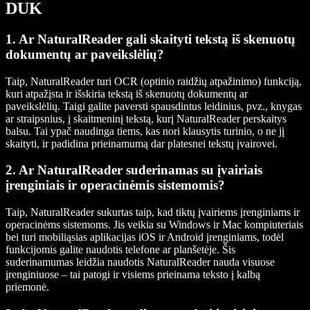
DUK
1. Ar NaturalReader gali skaityti tekstą iš skenuotų
dokumentų ar paveikslėlių?
Taip, NaturalReader turi OCR (optinio raidžių atpažinimo) funkciją,
kuri atpažįsta ir išskiria tekstą iš skenuotų dokumentų ar
paveikslėlių. Taigi galite paversti spausdintus leidinius, pvz., knygas
ar straipsnius, į skaitmeninį tekstą, kurį NaturalReader perskaitys
balsu. Tai ypač naudinga tiems, kas nori klausytis turinio, o ne jį
skaityti, ir padidina prieinamumą dar platesnei tekstų įvairovei.
2. Ar NaturalReader suderinamas su įvairiais
įrenginiais ir operacinėmis sistemomis?
Taip, NaturalReader sukurtas taip, kad tiktų įvairiems įrenginiams ir
operacinėms sistemoms. Jis veikia su Windows ir Mac kompiuteriais
bei turi mobiliąsias aplikacijas iOS ir Android įrenginiams, todėl
funkcijomis galite naudotis telefone ar planšetėje. Šis
suderinamumas leidžia naudotis NaturalReader nauda visuose
įrenginiuose – tai patogi ir visiems prieinama teksto į kalbą
priemonė.