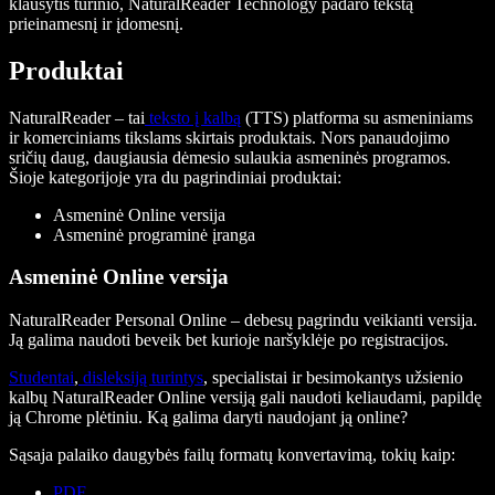
klausytis turinio, NaturalReader Technology padaro tekstą
prieinamesnį ir įdomesnį.
Produktai
NaturalReader – tai
teksto į kalbą
(TTS) platforma su asmeniniams
ir komerciniams tikslams skirtais produktais. Nors panaudojimo
sričių daug, daugiausia dėmesio sulaukia asmeninės programos.
Šioje kategorijoje yra du pagrindiniai produktai:
Asmeninė Online versija
Asmeninė programinė įranga
Asmeninė Online versija
NaturalReader Personal Online – debesų pagrindu veikianti versija.
Ją galima naudoti beveik bet kurioje naršyklėje po registracijos.
Studentai
,
disleksiją turintys
, specialistai ir besimokantys užsienio
kalbų NaturalReader Online versiją gali naudoti keliaudami, papildę
ją Chrome plėtiniu. Ką galima daryti naudojant ją online?
Sąsaja palaiko daugybės failų formatų konvertavimą, tokių kaip:
PDF