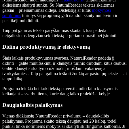
akliesiems skaityti sunku. Su NaturalReader tekstas skaitomas
garsiai – prieinamumas didėja. Disleksiją ar kitus
mokymosi
sutrikimus
turintys šią programą gali naudoti skaitymui lavinti ir
pasitikėjimui didinti.
Taip pat galimas teksto paryškinimas skaitant, kas padeda
neįgaliesiems lengviau sekti tekstą ir geriau suprasti bei įsiminti.
Didina produktyvumą ir efektyvumą
Šiais laikais produktyvumas svarbus. NaturalReader padeda jį
didinti – galite multitaskinti ir klausytis turinio dirbdami kitus darbus.
Galite klausytis skaitymo užduočių ruošdami vakarienę ar
tvarkydamiesi. Taip pat galima ieškoti žodžių ar pastraipų tekste – tai
taupo laiką.
Programa leidžia bet kokį tekstą paversti audio failu klausymuisi
keliaujant – svarbu tiems, kurie daug laiko praleidžia kelyje.
Daugiakalbis palaikymas
Vienas didžiausių NaturalReader privalumų – daugiakalbis
palaikymas. Programa skaito tekstą daugiau nei 20 kalbų, todėl
puikiai tinka norintiems mokytis ar skaityti skirtingomis kalbomis. Ji