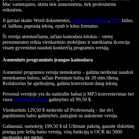
Mac vartotojams, skirta tiek asmeninėms, tiek profesinėms
reikmėms.
Ji garsiai skaito Word dokumentus,
interneto puslapius
,
PDF
failus,
el. laiškus, paprastą tekstą, epub ir kitus formatus.
Ši versija atsisiunčiama, tačiau kainodara kitokia – vietoj
prenumeratos reikia vienkartinio mokėjimo ir suteikiama licencija
visam gyvenimui naudoti konkrečią programos versiją.
Asmeninės programinės įrangos kainodara
Asmeninė programos versija nemokama – galima neribotai naudoti
nemokamus balsus, tačiau Premium balsų tik 20 min./dieną.
Redaktorius be apribojimų, galima konvertuoti daug tekstų.
Personal versijoje yra du natūralūs balsai ir MP3 konvertavimas bei
visos
nemokamo plano
galimybės už 99,50 $.
Vienkartinis 129,50 $ mokestis už Profesionalą – dar dvi
papildomos balso galimybės, palyginti su ankstesne versija.
Galiausiai, sumokėję 199,50 $ už Ultimate paketą, gausite išskirtinę
prieigą prie šešių balso versijų, visų funkcijų ir OCR iki 5000
nuotraukų per metus.