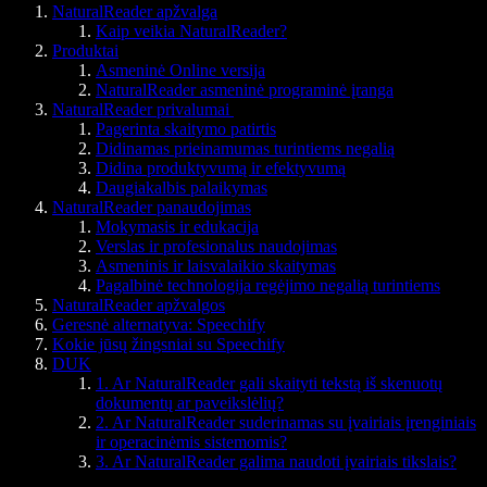
NaturalReader apžvalga
Kaip veikia NaturalReader?
Produktai
Asmeninė Online versija
NaturalReader asmeninė programinė įranga
NaturalReader privalumai
Pagerinta skaitymo patirtis
Didinamas prieinamumas turintiems negalią
Didina produktyvumą ir efektyvumą
Daugiakalbis palaikymas
NaturalReader panaudojimas
Mokymasis ir edukacija
Verslas ir profesionalus naudojimas
Asmeninis ir laisvalaikio skaitymas
Pagalbinė technologija regėjimo negalią turintiems
NaturalReader apžvalgos
Geresnė alternatyva: Speechify
Kokie jūsų žingsniai su Speechify
DUK
1. Ar NaturalReader gali skaityti tekstą iš skenuotų
dokumentų ar paveikslėlių?
2. Ar NaturalReader suderinamas su įvairiais įrenginiais
ir operacinėmis sistemomis?
3. Ar NaturalReader galima naudoti įvairiais tikslais?