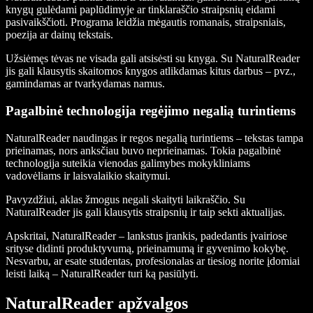
knygų gulėdami paplūdimyje ar tinklaraščio straipsnių eidami
pasivaikščioti. Programa leidžia mėgautis romanais, straipsniais,
poezija ar dainų tekstais.
Užsiėmęs tėvas ne visada gali atsisėsti su knyga. Su NaturalReader
jis gali klausytis skaitomos knygos atlikdamas kitus darbus – pvz.,
gamindamas ar tvarkydamas namus.
Pagalbinė technologija regėjimo negalią turintiems
NaturalReader naudingas ir regos negalią turintiems – tekstas tampa
prieinamas, nors anksčiau buvo neprieinamas. Tokia pagalbinė
technologija suteikia vienodas galimybes mokykliniams
vadovėliams ir laisvalaikio skaitymui.
Pavyzdžiui, aklas žmogus negali skaityti laikraščio. Su
NaturalReader jis gali klausytis straipsnių ir taip sekti aktualijas.
Apskritai, NaturalReader – lankstus įrankis, padedantis įvairiose
srityse didinti produktyvumą, prieinamumą ir gyvenimo kokybę.
Nesvarbu, ar esate studentas, profesionalas ar tiesiog norite įdomiai
leisti laiką – NaturalReader turi ką pasiūlyti.
NaturalReader apžvalgos