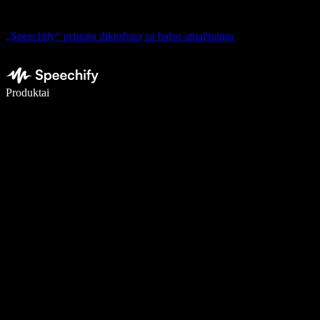
„Speechify“ pristato diktofoną su balso atpažinimu
Rašykite 5× greičiau naudodami diktavimą balsu
Produktai
Sužinokite daugiau