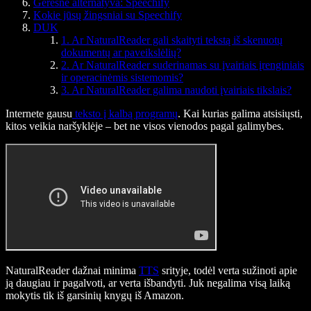
Geresnė alternatyva: Speechify
Kokie jūsų žingsniai su Speechify
DUK
1. Ar NaturalReader gali skaityti tekstą iš skenuotų
dokumentų ar paveikslėlių?
2. Ar NaturalReader suderinamas su įvairiais įrenginiais
ir operacinėmis sistemomis?
3. Ar NaturalReader galima naudoti įvairiais tikslais?
Internete gausu
teksto į kalbą programų
. Kai kurias galima atsisiųsti,
kitos veikia naršyklėje – bet ne visos vienodos pagal galimybes.
NaturalReader dažnai minima
TTS
srityje, todėl verta sužinoti apie
ją daugiau ir pagalvoti, ar verta išbandyti. Juk negalima visą laiką
mokytis tik iš garsinių knygų iš Amazon.