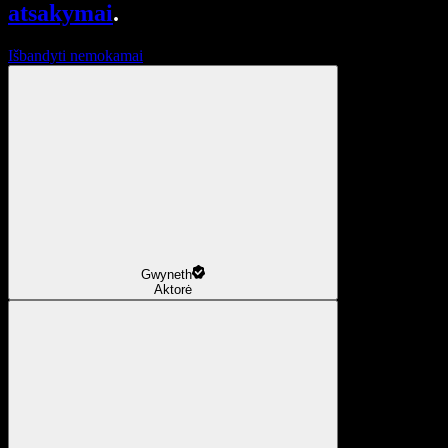
atsakymai
.
Išbandyti nemokamai
Gwyneth
Aktorė