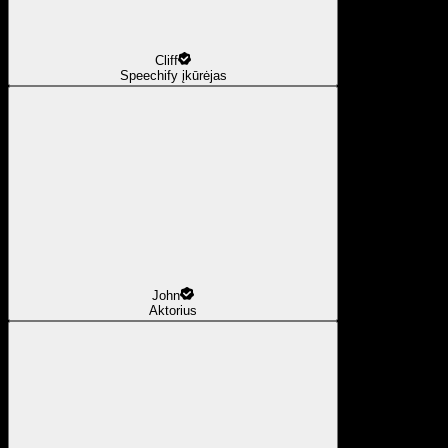
Cliff
Speechify įkūrėjas
John
Aktorius