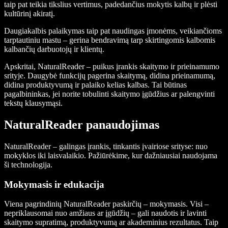
taip pat teikia tikslius vertimus, padedančius mokytis kalbų ir plėsti
kultūrinį akiratį.
Daugiakalbis palaikymas taip pat naudingas įmonėms, veikiančioms
tarptautiniu mastu – gerina bendravimą tarp skirtingomis kalbomis
kalbančių darbuotojų ir klientų.
Apskritai, NaturalReader – puikus įrankis skaitymo ir prieinamumo
srityje. Daugybė funkcijų pagerina skaitymą, didina prieinamumą,
didina produktyvumą ir palaiko kelias kalbas. Tai būtinas
pagalbininkas, jei norite tobulinti skaitymo įgūdžius ar palengvinti
tekstų klausymąsi.
NaturalReader panaudojimas
NaturalReader – galingas įrankis, tinkantis įvairiose srityse: nuo
mokyklos iki laisvalaikio. Pažiūrėkime, kur dažniausiai naudojama
ši technologija.
Mokymasis ir edukacija
Viena pagrindinių NaturalReader paskirčių – mokymasis. Visi –
nepriklausomai nuo amžiaus ar įgūdžių – gali naudotis ir lavinti
skaitymo supratimą, produktyvumą ar akademinius rezultatus. Taip