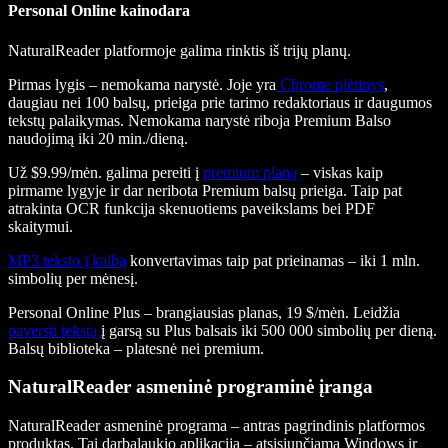
Personal Online kainodara
NaturalReader platformoje galima rinktis iš trijų planų.
Pirmas lygis – nemokama narystė. Joje yra
Chrome plėtinys
,
daugiau nei 100 balsų, prieiga prie tarimo redaktoriaus ir daugumos
tekstų palaikymas. Nemokama narystė riboja Premium Balso
naudojimą iki 20 min./dieną.
Už $9.99/mėn. galima pereiti į
premium planą
– viskas kaip
pirmame lygyje ir dar neribota Premium balsų prieiga. Taip pat
atrakinta OCR funkcija skenuotiems paveikslams bei PDF
skaitymui.
MP3
teksto į kalbą
konvertavimas taip pat prieinamas – iki 1 mln.
simbolių per mėnesį.
Personal Online Plus – brangiausias planas, 19 $/mėn. Leidžia
paversti tekstą
į garsą su Plus balsais iki 500 000 simbolių per dieną.
Balsų biblioteka – platesnė nei premium.
NaturalReader asmeninė programinė įranga
NaturalReader asmeninė programa – antras pagrindinis platformos
produktas. Tai darbalaukio aplikacija – atsisiunčiama Windows ir