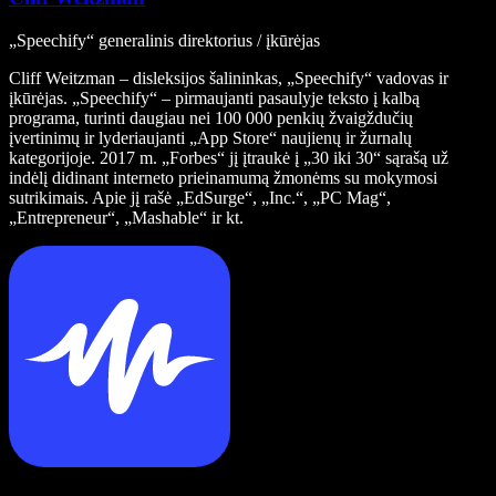
„Speechify“ generalinis direktorius / įkūrėjas
Cliff Weitzman – disleksijos šalininkas, „Speechify“ vadovas ir
įkūrėjas. „Speechify“ – pirmaujanti pasaulyje teksto į kalbą
programa, turinti daugiau nei 100 000 penkių žvaigždučių
įvertinimų ir lyderiaujanti „App Store“ naujienų ir žurnalų
kategorijoje. 2017 m. „Forbes“ jį įtraukė į „30 iki 30“ sąrašą už
indėlį didinant interneto prieinamumą žmonėms su mokymosi
sutrikimais. Apie jį rašė „EdSurge“, „Inc.“, „PC Mag“,
„Entrepreneur“, „Mashable“ ir kt.