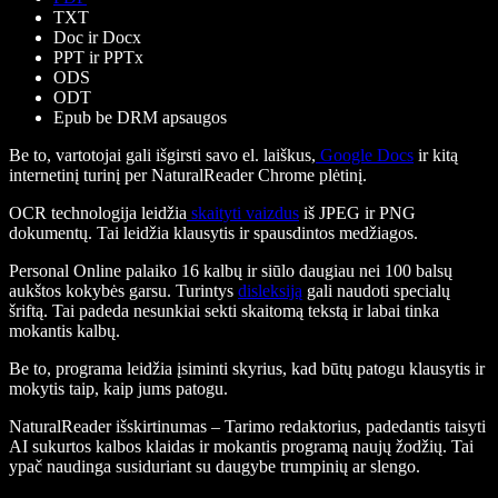
TXT
Doc ir Docx
PPT ir PPTx
ODS
ODT
Epub be DRM apsaugos
Be to, vartotojai gali išgirsti savo el. laiškus,
Google Docs
ir kitą
internetinį turinį per NaturalReader Chrome plėtinį.
OCR technologija leidžia
skaityti vaizdus
iš JPEG ir PNG
dokumentų. Tai leidžia klausytis ir spausdintos medžiagos.
Personal Online palaiko 16 kalbų ir siūlo daugiau nei 100 balsų
aukštos kokybės garsu. Turintys
disleksiją
gali naudoti specialų
šriftą. Tai padeda nesunkiai sekti skaitomą tekstą ir labai tinka
mokantis kalbų.
Be to, programa leidžia įsiminti skyrius, kad būtų patogu klausytis ir
mokytis taip, kaip jums patogu.
NaturalReader išskirtinumas – Tarimo redaktorius, padedantis taisyti
AI sukurtos kalbos klaidas ir mokantis programą naujų žodžių. Tai
ypač naudinga susiduriant su daugybe trumpinių ar slengo.