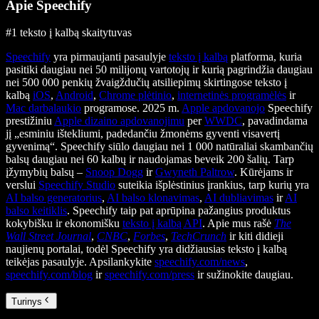
Apie Speechify
#1 teksto į kalbą skaitytuvas
Speechify
yra pirmaujanti pasaulyje
teksto į kalbą
platforma, kuria
pasitiki daugiau nei 50 milijonų vartotojų ir kurią pagrindžia daugiau
nei 500 000 penkių žvaigždučių atsiliepimų skirtingose teksto į
kalbą
iOS
,
Android
,
Chrome plėtinio
,
internetinės programėlės
ir
Mac darbalaukio
programose. 2025 m.
Apple apdovanojo
Speechify
prestižiniu
Apple dizaino apdovanojimu
per
WWDC
, pavadindama
jį „esminiu ištekliumi, padedančiu žmonėms gyventi visavertį
gyvenimą“. Speechify siūlo daugiau nei 1 000 natūraliai skambančių
balsų daugiau nei 60 kalbų ir naudojamas beveik 200 šalių. Tarp
įžymybių balsų –
Snoop Dogg
ir
Gwyneth Paltrow
. Kūrėjams ir
verslui
Speechify Studio
suteikia išplėstinius įrankius, tarp kurių yra
AI balso generatorius
,
AI balso klonavimas
,
AI dubliavimas
ir
AI
balso keitiklis
. Speechify taip pat aprūpina pažangius produktus
kokybišku ir ekonomišku
teksto į kalbą API
. Apie mus rašė
The
Wall Street Journal
,
CNBC
,
Forbes
,
TechCrunch
ir kiti didieji
naujienų portalai, todėl Speechify yra didžiausias teksto į kalbą
teikėjas pasaulyje. Apsilankykite
speechify.com/news
,
speechify.com/blog
ir
speechify.com/press
ir sužinokite daugiau.
Turinys