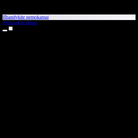
Išbandykite nemokamai
Atsisiųskite dabar
Produktai
Teksto skaitymas balsu
iPhone ir iPad programėlės
Android programėlė
Chrome plėtinys
Edge plėtinys
Interneto programėlė
Mac programėlė
Windows programėlė