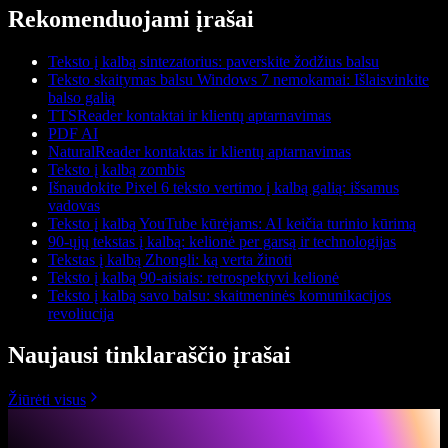
Rekomenduojami įrašai
Teksto į kalbą sintezatorius: paverskite žodžius balsu
Teksto skaitymas balsu Windows 7 nemokamai: Išlaisvinkite
balso galią
TTSReader kontaktai ir klientų aptarnavimas
PDF AI
NaturalReader kontaktas ir klientų aptarnavimas
Teksto į kalbą zombis
Išnaudokite Pixel 6 teksto vertimo į kalbą galią: išsamus
vadovas
Teksto į kalbą YouTube kūrėjams: AI keičia turinio kūrimą
90-ųjų tekstas į kalbą: kelionė per garsą ir technologijas
Tekstas į kalbą Zhongli: ką verta žinoti
Teksto į kalbą 90-aisiais: retrospektyvi kelionė
Teksto į kalbą savo balsu: skaitmeninės komunikacijos
revoliucija
Naujausi tinklaraščio įrašai
Žiūrėti visus