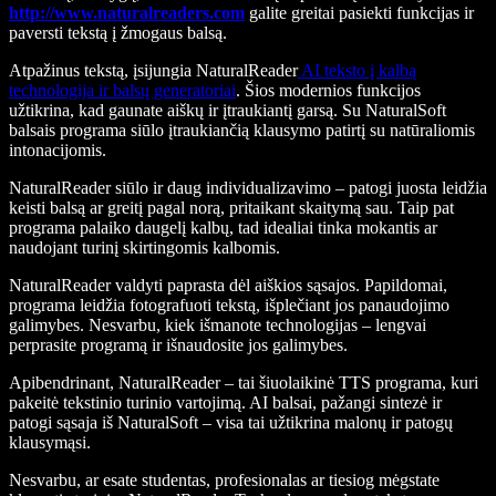
http://www.naturalreaders.com
galite greitai pasiekti funkcijas ir
paversti tekstą į žmogaus balsą.
Atpažinus tekstą, įsijungia NaturalReader
AI teksto į kalbą
technologija ir balsų generatoriai
. Šios modernios funkcijos
užtikrina, kad gaunate aiškų ir įtraukiantį garsą. Su NaturalSoft
balsais programa siūlo įtraukiančią klausymo patirtį su natūraliomis
intonacijomis.
NaturalReader siūlo ir daug individualizavimo – patogi juosta leidžia
keisti balsą ar greitį pagal norą, pritaikant skaitymą sau. Taip pat
programa palaiko daugelį kalbų, tad idealiai tinka mokantis ar
naudojant turinį skirtingomis kalbomis.
NaturalReader valdyti paprasta dėl aiškios sąsajos. Papildomai,
programa leidžia fotografuoti tekstą, išplečiant jos panaudojimo
galimybes. Nesvarbu, kiek išmanote technologijas – lengvai
perprasite programą ir išnaudosite jos galimybes.
Apibendrinant, NaturalReader – tai šiuolaikinė TTS programa, kuri
pakeitė tekstinio turinio vartojimą. AI balsai, pažangi sintezė ir
patogi sąsaja iš NaturalSoft – visa tai užtikrina malonų ir patogų
klausymąsi.
Nesvarbu, ar esate studentas, profesionalas ar tiesiog mėgstate