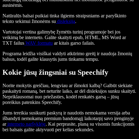
ausinėmis.
Natūralūs balsai puikiai tinka ilgiems straipsniams ar paryškinto
teksto sekimui žmonėms su
disleksija
.
Vartotojai vertina galimybę žymėtis turinį programoje bei jos
veikimą be interneto. Galite skaityti epub, HTML, MS Word ar
TXT failus
WAV formatu
ar kitais garso failais.
Programa leidžia visiškai valdyti atkūrimo greitį ir naudoja žmonių
balsus, todėl galite klausytis jums tinkamu tempu.
Kokie jūsų žingsniai su Speechify
Norite mokytis greičiau, lengviau ar išmokti kalbą? Galbūt siekiate
paskaityti romaną, bet neturite laiko, ar dėl disleksijos sunku skaityti.
Nepriklausomai nuo priežasties, kodėl renkatės garsą – jūsų
poreikius patenkins Speechify.
Jums tereikia susikurti paskyrą ir naudotis nemokama versija arba
išbandyti nemokamą premium bandomąjį laikotarpį savo įrenginyje
ar
interneto naršyklėje
. Kai perprasite, planą su visomis funkcijomis
bei balsais galite aktyvuoti per kelias sekundes.