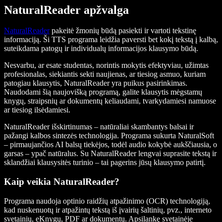
NaturalReader apžvalga
NaturalReader
pakeitė žmonių būdą pasiekti ir vartoti tekstinę
informaciją. Ši TTS programa leidžia paversti bet kokį tekstą į kalbą,
suteikdama patogų ir individualų informacijos klausymo būdą.
Nesvarbu, ar esate studentas, norintis mokytis efektyviau, užimtas
profesionalas, siekiantis sekti naujienas, ar tiesiog asmuo, kuriam
patogiau klausytis, NaturalReader yra puikus pasirinkimas.
Naudodami šią naujovišką programą, galite klausytis mėgstamų
knygų, straipsnių ar dokumentų keliaudami, tvarkydamiesi namuose
ar tiesiog ilsėdamiesi.
NaturalReader išskirtinumas – natūraliai skambantys balsai ir
pažangi kalbos sintezės technologija. Programa sukurta NaturalSoft
– pirmaujančios AI balsų tiekėjos, todėl audio kokybė aukščiausia, o
garsas – ypač natūralus. Su NaturalReader lengvai suprasite tekstą ir
sklandžiai klausysitės turinio – tai pagerins jūsų klausymo patirtį.
Kaip veikia NaturalReader?
Programa naudoja optinio raidžių atpažinimo (OCR) technologiją,
kad nuskenuotų ir atpažintų tekstą iš įvairių šaltinių, pvz., interneto
svetainių, eKnygų, PDF ar dokumentų. Apsilankę svetainėje