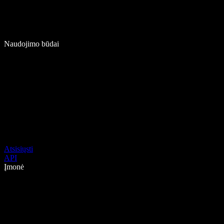
Naudojimo būdai
Atsisiųsti
API
Įmonė