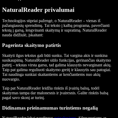
NaturalReader privalumai
Technologijos stipriai pažengė, o NaturalReader – vienas iš
pažangiausių sprendimų. Tai teksto į kalbą programa, paverčianti
tekstą į garsą, lengvinanti skaitymą ir supratimą. NaturalReader
nauda didžiulė, įskaitant:
Pagerinta skaitymo patirtis
Skaityti ilgus tekstus gali būti sunku. Tai vargina akis ir sunkina
susikaupimą. NaturalReader siūlo funkcijas, gerinančias skaitymo
patirtį – tekstas virsta garsu, tad galima klausytis nevarginant akių.
Taip pat galima reguliuoti skaitymo greitį ir klausytis sau patogiai.
Tai naudinga sunkiai skaitantiems ar kenčiantiems nuo akių
nuovargio.
Taip pat NaturalReader leidžia rinktis iš įvairių balsų, todėl
skaitymas tampa dar malonesnis ir įvairesnis. Galite rinktis balsą
pagal savo skonį ar turinį.
Didinamas prieinamumas turintiems negalią
NaturalReader labai naudingas
neįgaliesiems
. Silpnaregiams ar