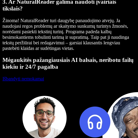
3. Ar NaturalReader galima naudoti įvairiais
tikslais?
Žinoma! NaturalReader turi daugybę panaudojimo atvejų. Ja
naudojasi regos problemų ar skaitymo sunkumų turintys žmonės,
norėdami pasiekti tekstinį turinį. Programa padeda kalbų
besimokantiems tobulinti tarimą ir supratimą. Taip pat ji naudinga
tekstų peržiūrai bei redagavimui – garsiai klausantis lengviau
pastebėti klaidas ar sudėtingas vietas.
Mėgaukitės pažangiausiais AI balsais, neribotu failų
kiekiu ir 24/7 pagalba
Išbandyti nemokamai