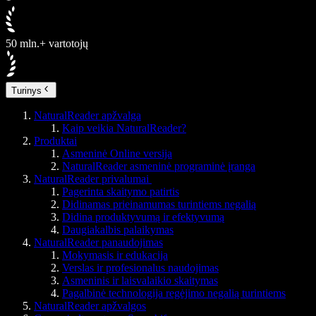
50 mln.+ vartotojų
Turinys
NaturalReader apžvalga
Kaip veikia NaturalReader?
Produktai
Asmeninė Online versija
NaturalReader asmeninė programinė įranga
NaturalReader privalumai
Pagerinta skaitymo patirtis
Didinamas prieinamumas turintiems negalią
Didina produktyvumą ir efektyvumą
Daugiakalbis palaikymas
NaturalReader panaudojimas
Mokymasis ir edukacija
Verslas ir profesionalus naudojimas
Asmeninis ir laisvalaikio skaitymas
Pagalbinė technologija regėjimo negalią turintiems
NaturalReader apžvalgos