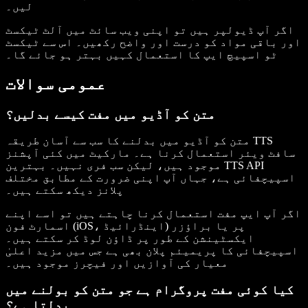
لیں۔
اگر آپ ڈیولپر ہیں تو اپنی ویب سائٹ میں آلٹ ٹیکسٹ
اور باقی مواد کو درست اور واضح رکھیں۔ اس سے ٹیکسٹ
ٹو اسپیچ ایپ کا استعمال کہیں بہتر ہو جائے گا۔
عمومی سوالات
متن کو آڈیو میں مفت کیسے بدلیں؟
متن کو آڈیو میں بدلنے کا سب سے آسان طریقہ TTS
سافٹ ویئر استعمال کرنا ہے۔ مارکیٹ میں کئی آپشنز
موجود ہیں، لیکن سب فری نہیں۔ بہترین TTS API
اسپیچفائی ہے، جہاں آپ اپنی ضرورت کے مطابق مختلف
پلانز دیکھ سکتے ہیں۔
اگر آپ ایپ مفت استعمال کرنا چاہتے ہیں تو اسے اپنے
اسمارٹ فون (iOS، اینڈرائیڈ) پر یا براؤزر
ایکسٹینشن کے طور پر ڈاؤن لوڈ کر سکتے ہیں۔
اسپیچفائی کا پریمیئم پلان بھی ہے جس میں مزید اعلیٰ
معیار کی آوازیں اور فیچرز موجود ہیں۔
کیا کوئی مفت پروگرام ہے جو متن کو بولنے میں
بدلتا ہے؟