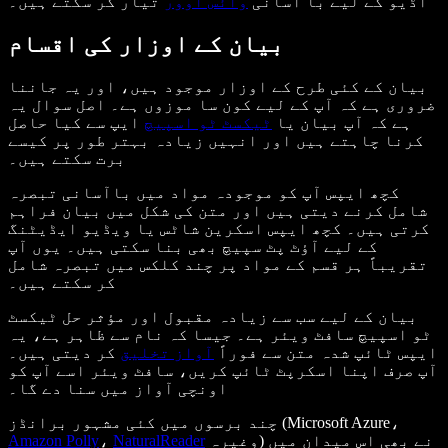
تیار کر سکتے ہیں۔
آڈیو کے لیے با آسانی
وائس اوور
بیان کے اوزار کی اقسام
بیان کے کئی طرح کے اوزار موجود ہیں، اور یہ جاننا
ضروری ہے کہ آپ کے لیے کون سا موزوں ہے۔ اصل سوال یہ
ہے کہ آپ بیان یا
ٹیکسٹ ٹو اسپیچ
ایپ سے کیا حاصل
کرنا چاہتے ہیں اور انہیں زیادہ بہتر طور پر کیسے
برت سکتے ہیں۔
کچھ ایپس آپ کو موجودہ مواد میں باآسانی تبصرہ
شامل کرنے دیتی ہیں اور متن کی شکل میں بیان فراہم
کرتی ہیں۔ کچھ ایپس اسکرین شاٹس یا ویڈیو ایڈیٹنگ
کے لیے آؤٹ پٹ سپیچ بھی بنا سکتی ہیں۔ یوں آپ
تقریباً ہر قسم کے مواد پر چند کلکس میں تبصرہ شامل
کر سکتے ہیں۔
بیان کے لیے سب سے زیادہ مقبول اور مؤثر حل ٹیکسٹ
ٹو اسپیچ سافٹ ویئر ہے۔ جیسا کہ نام سے ظاہر ہے، یہ
ایپس ٹائپ شدہ متن سے فوراً
آواز تخلیق
کر دیتی ہیں۔
آپ صرف اپنا اسکرپٹ ٹائپ کریں، سافٹ ویئر اسے آپ کو
اونچی آواز میں سنا دے گا۔
چند برسوں میں کئی مشہور برانڈز (Microsoft Azure،
وغیرہ) نے بھی اس میدان میں
NaturalReader
،
Amazon Polly