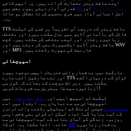
اپنے سافٹ ویئر متعارف کرائے ہیں۔ یہ ایپس کافی
AI جنریٹڈ آواز
اور
قدرتی آواز دیتی ہیں، بعض میں
اصل انسانی آواز میں فرق محسوس کرنا مشکل ہو جاتا
ہے۔
TTS سافٹ ویئر کے ذریعے آپ تقریباً ہر قسم کی ٹیکسٹ
فائل کو باآسانی آڈیو میں بدل سکتے ہیں، اور مختلف
زبانیں، رفتار اور لہجے منتخب کر سکتے ہیں۔ کچھ
سافٹ ویئر آڈیو ایکسپورٹ بھی کر دیتے ہیں اور WAV
اور MP3 فارمیٹ کی سپورٹ رکھتے ہیں۔
اسپیچفائی
مارکیٹ میں بے شمار وائس جنریٹر ایپس موجود ہیں،
اور نئے صارفین اتنے سارے TTS ٹولز کے درمیان الجھ
سکتے ہیں۔ دیر تک سوچنے کے بجائے کہ کون سی
آزمائیں، سیدھا بہترین سے شروعات کریں!
ٹیکسٹ ٹو اسپیچ ایپس اور
وائس جنریٹرز
میں
اسپیچفائی سب سے نمایاں ہے۔ ابتدا میں اسے
ڈسلیکسیا
جیسی لرننگ ڈس ایبلیٹی رکھنے والے لرنرز
کے لیے بنایا گیا تھا، لیکن اب کوئی بھی شخص اپنی
روزمرہ زندگی کو آسان بنانے کے لیے اسپیچفائی سے
بے شمار زبانوں،
API
فائدہ اٹھا سکتا ہے۔ اس کا
اپنی پسند کی آوازوں اور لہجوں کو سپورٹ کرتا ہے