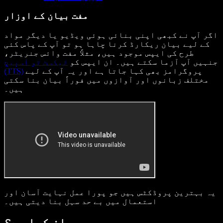
مفت بیان کے اوزار
اگر آپ نے کبھی اپنی بنائی ہوئی ویڈیو یا دیگر مواد
کے لیے بیان ریکارڈ کرنا چاہا ہو تو آپ کے پاس کئی
طرح کی ایپس موجود ہیں، مثلاً مفت وائس جنریٹر،
جنہیں آپ آزما سکتے ہیں۔ ان ایپس کو
ٹیکسٹ ٹو اسپیچ
پروگرامز بھی کہا جاتا ہے اور یہ آپ کے لیے
(TTS)
مختلف زبانوں اور آوازوں میں فوراً بیان بنا سکتی
ہیں۔
یہ بہترین پروڈکٹس ہیں جو پورا عمل نہایت آسان اور
استعمال میں بے حد سہل بنا دیتی ہیں۔
بیان کیا ہے؟