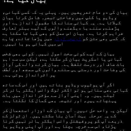
بیان کی دو عام تعریفیں ہیں۔ پہلی یہ کہ کسی کہانی،
ویڈیو یا کلپ میں وضاحتی تبصرہ شامل کرنا بیان
کہلاتا ہے۔ یہ کہانی سنانے کا مقبول انداز ہے اور
پڑھنے، سننے یا دیکھنے والوں کے لیے بہتر تعارف
فراہم کرتا ہے۔ بیان اس عمل کو بھی کہا جا سکتا ہے
کہ کسی بھی متن کو
اونچی آواز
میں پڑھا جائے، چاہے
اس میں کہانی ہو یا نہیں۔
بیان کے لیے کوئی سخت اصول نہیں۔ کوئی بھی شخص
کہانی یا اسکرپٹ بیان کر سکتا ہے، لیکن سب سے اہم
بات صاف اور درست تلفظ ہے۔ بیان کرنے والے کی آواز
کی وضاحت اور درستی ہی سننے والوں کی سمجھ اور لطف
پر اثرانداز ہوتی ہے۔
اگر آپ یوٹیوب ویڈیو بناتے ہیں اور اس کے ساتھ
کہانی بھی سنانی ہو تو اکثر لوگ وائس ایکٹر ہائر کر
لیتے ہیں۔ وہ اپنی آواز سے مؤثر انداز میں بات
پہنچاتے ہیں، اور نتیجہ بھی کمال کا نکلتا ہے۔
لیکن یہ واحد حل نہیں۔ آپ بیان کے اوزار استعمال کر
کے یہ مرحلہ بہت آسان بنا سکتے ہیں۔ ان ٹولز کے
ذریعے آپ کو پروفیشنل وائس ایکٹر ہائر نہیں کرنا
پڑتا، اس سے خرچہ بچتا ہے اور آپ اپنی ویڈیو یا