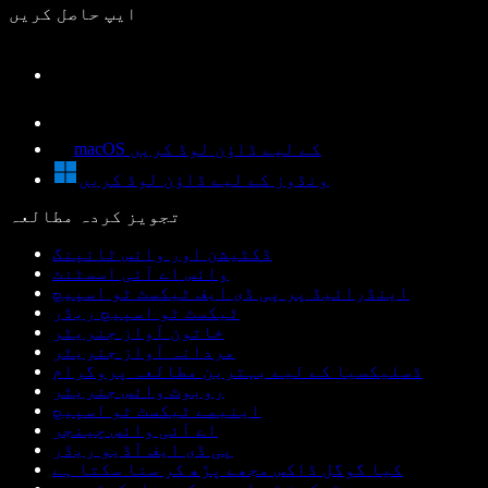
ایپ حاصل کریں
macOS کے لیے ڈاؤن لوڈ کریں
ونڈوز کے لیے ڈاؤن لوڈ کریں
تجویز کردہ مطالعہ
ڈکٹیشن اور وائس ٹائپنگ
وائس اے آئی اسسٹنٹ
اینڈرائیڈ پر پی ڈی ایف ٹیکسٹ ٹو اسپیچ
ٹیکسٹ ٹو اسپیچ ریڈر
خاتون آواز جنریٹر
مردانہ آواز جنریٹر
ڈسلیکسیا کے لیے بہترین مطالعہ پروگرام
روبوٹ وائس جنریٹر
اینیمے ٹیکسٹ ٹو اسپیچ
اے آئی وائس چینجر
پی ڈی ایف آڈیو ریڈر
کیا گوگل ڈاکس مجھے پڑھ کر سنا سکتا ہے