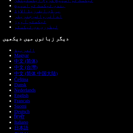
ٹیکسٹ ٹو اسپیچ کروم ایکسٹینشن
ہندی ٹیکسٹ ٹو اسپیچ
پی ڈی ایف ریڈ الاؤڈ
اے آئی وائس جنریٹر
ٹیکستو آ ووز
لیطوری دی ٹیکسٹو
دیگر زبانوں میں دیکھیں
العربية
Magyar
中文 (简体)
中文 (台灣)
中文 (简体 中国大陆)
Čeština
Dansk
Nederlands
English
Français
Suomi
Deutsch
हिन्दी
Italiano
日本語