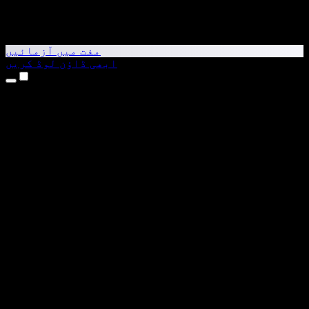
مفت میں آزمائیں
ابھی ڈاؤن لوڈ کریں
مصنوعات
متن کو آواز میں بدلیں
iPhone اور iPad ایپس
Android ایپ
Chrome ایکسٹینشن
Edge ایکسٹینشن
ویب ایپ
Mac ایپ