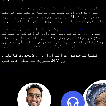
اگر آپ جسمانی یا ڈیجیٹل متن کو پوڈکاسٹ، بیان یا
آڈیو کلپ میں بدلنا چاہتے ہیں تو مفت TTS ایپس ایک
بہترین اور سیدھا حل ہیں۔ یہ ایپس AI، مشین لرننگ
اور ڈیپ لرننگ کے ذریعے سپیچ سنتھیسائز کرتی ہیں۔
کروم ایکسٹینشنز
آن لائن مواد کے لیے نہایت مفید
ہیں، اور آپ کوئی بھی ایپ ڈاؤن لوڈ کر کے ہر قسم کے
متن کو بولنے میں بدل سکتے ہیں۔ اسپیچفائی کا مفت
ورژن ذاتی استعمال کے لیے دستیاب ہے اور آپ اسے ایپ
اسٹور یا گوگل پلے سے حاصل کر سکتے ہیں۔
انتہائی جدید اے آئی آوازوں، لامحدود فائلوں
اور 24/7 سپورٹ سے لطف اٹھائیں
مفت آزمائیں