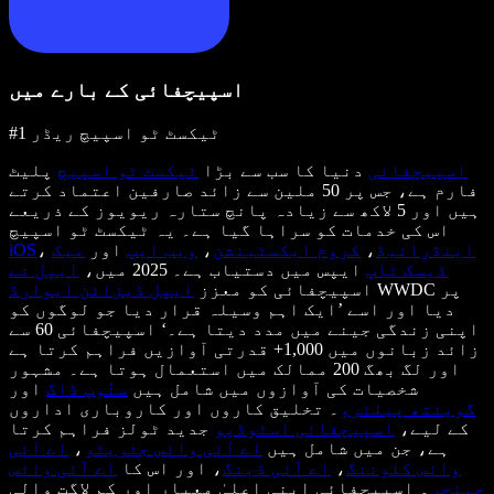
اسپیچفائی کے بارے میں
#1 ٹیکسٹ ٹو اسپیچ ریڈر
اسپیچفائی
دنیا کا سب سے بڑا
ٹیکسٹ ٹو اسپیچ
پلیٹ
فارم ہے، جس پر 50 ملین سے زائد صارفین اعتماد کرتے
ہیں اور 5 لاکھ سے زیادہ پانچ ستارہ ریویوز کے ذریعے
اس کی خدمات کو سراہا گیا ہے۔ یہ ٹیکسٹ ٹو اسپیچ
اینڈرائیڈ
،
کروم ایکسٹینشن
،
ویب ایپ
اور
میک
،
iOS
ڈیسک ٹاپ
ایپس میں دستیاب ہے۔ 2025 میں،
ایپل نے
WWDC پر
اسپیچفائی کو معزز
ایپل ڈیزائن ایوارڈ
دیا اور اسے ’ایک اہم وسیلہ قرار دیا جو لوگوں کو
اپنی زندگی جینے میں مدد دیتا ہے۔‘ اسپیچفائی 60 سے
زائد زبانوں میں 1,000+ قدرتی آوازیں فراہم کرتا ہے
اور لگ بھگ 200 ممالک میں استعمال ہوتا ہے۔ مشہور
شخصیات کی آوازوں میں شامل ہیں
سنُوپ ڈاگ
اور
گوینتھ پیلٹرو
۔ تخلیق کاروں اور کاروباری اداروں
کے لیے،
اسپیچفائی اسٹوڈیو
جدید ٹولز فراہم کرتا
ہے، جن میں شامل ہیں
اے آئی وائس جنریٹر
،
اے آئی
وائس کلوننگ
،
اے آئی ڈبنگ
، اور اس کا
اے آئی وائس
چینجر
۔ اسپیچفائی اپنی اعلیٰ معیار اور کم لاگت والی