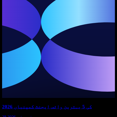
2026 کی 5 بہترین وائس ایجنٹ کمپنیاں
28 اپریل، 2026