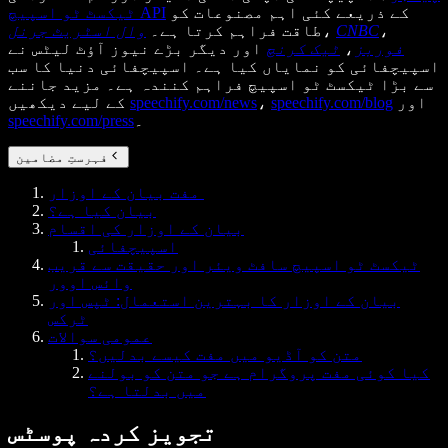
کے ذریعے کئی اہم مصنوعات کو
ٹیکسٹ ٹو اسپیچ API
،
CNBC
،
طاقت فراہم کرتا ہے۔
وال اسٹریٹ جرنل
فوربز
،
ٹیک کرنچ
اور دیگر بڑے نیوز آؤٹ لیٹس نے
اسپیچفائی کو نمایاں کیا ہے۔ اسپیچفائی دنیا کا سب
سے بڑا ٹیکسٹ ٹو اسپیچ فراہم کنندہ ہے۔ مزید جاننے
اور
speechify.com/blog
،
speechify.com/news
کے لیے دیکھیں
۔
speechify.com/press
فہرستِ مضامین
مفت بیان کے اوزار
بیان کیا ہے؟
بیان کے اوزار کی اقسام
اسپیچفائی
ٹیکسٹ ٹو اسپیچ سافٹ ویئر اور حقیقت سے قریب
وائس اوور
بیان کے اوزار کا بہترین استعمال: ٹپس اور
ٹرکس
عمومی سوالات
متن کو آڈیو میں مفت کیسے بدلیں؟
کیا کوئی مفت پروگرام ہے جو متن کو بولنے
میں بدلتا ہے؟
تجویز کردہ پوسٹس