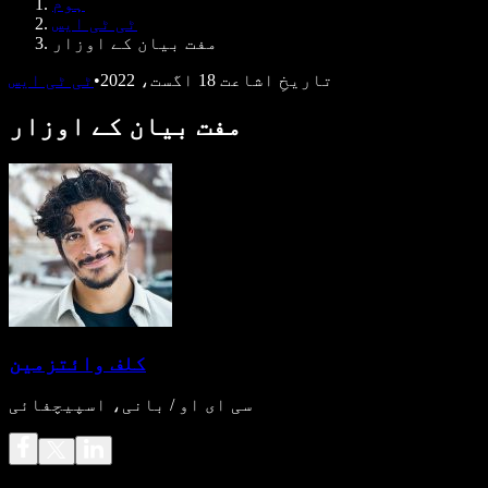
ہوم
ڈویلپرز کے لیے Speechify
ٹی ٹی ایس
مفت بیان کے اوزار
تاریخِ اشاعت
18 اگست، 2022
•
ٹی ٹی ایس
مفت بیان کے اوزار
کلف وائتزمین
سی ای او / بانی، اسپیچفائی