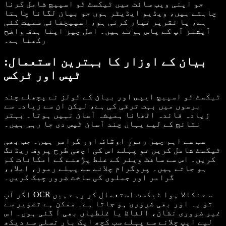
جو اپنی ویب سائٹ میں ٹیکسٹ ٹو اسپیچ شامل کرنا
چاہتے ہیں، ویڈیو ایڈیٹر ہوں جو بیان لگانا چاہتا
ہے، یا تقریر تیار کرنی ہو، اسپیچفائی سمیت کئی
آپشنز آپ کے پاس ہوتے ہیں۔ اصل چیز اپنا ہدف واضح
رکھنا ہے۔
بیان کے اوزار کا بہترین استعمال:
ٹپس اور ٹرکس
ٹیکسٹ ٹو اسپیچ ایپس اور بیان کے ٹولز نے پچھلے چند
برسوں میں بہت ترقی کی ہے، لیکن ان سے زیادہ سے
زیادہ فائدہ اٹھانا ہمیشہ آسان نہیں ہوتا۔ بہتر
نتائج کے لیے یہاں چند آسان ٹپس دی جا رہی ہیں۔
سب سے اہم چیز رموزِ اوقاف اور گرامر ہیں۔ جب بھی
ٹیکسٹ شامل کریں تو پہلے اس کی اچھی طرح پروف ریڈنگ
کریں۔ اس سے سافٹ ویئر کے غلط پڑھنے کے امکانات کم
ہو جاتے ہیں۔ پروگرام چلانے سے پہلے رموز، املاء،
گرامر اور جملوں کی ساخت ضرور چیک کریں۔
اگر آپ OCR سے نکالا ہوا ٹیکسٹ استعمال کر رہے ہیں
تو یہ اور بھی ضروری ہو جاتا ہے۔ ممکن ہے تصویر سے
غیر ضروری نشان، الفاظ یا غلطیاں بھی آ گئی ہوں۔ اس
لیے ایپ چلانے سے پہلے سب کچھ ایک بار تسلی سے دیکھ