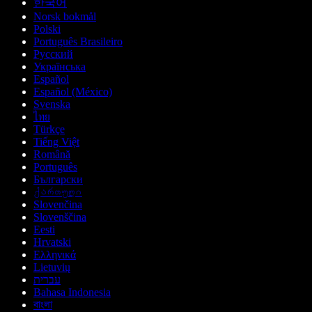
한국어
Norsk bokmål
Polski
Português Brasileiro
Русский
Українська
Español
Español (México)
Svenska
ไทย
Türkçe
Tiếng Việt
Română
Português
Български
ქართული
Slovenčina
Slovenščina
Eesti
Hrvatski
Ελληνικά
Lietuvių
עברית
Bahasa Indonesia
বাংলা