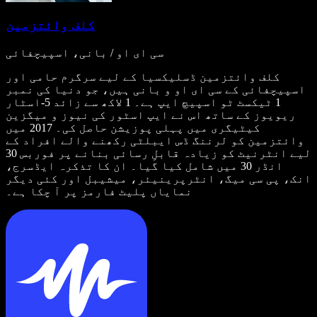
کلف وائتزمین
سی ای او / بانی، اسپیچفائی
کلف وائتزمین ڈسلیکسیا کے لیے سرگرم حامی اور
اسپیچفائی کے سی ای او و بانی ہیں، جو دنیا کی نمبر
1 ٹیکسٹ ٹو اسپیچ ایپ ہے۔ 1 لاکھ سے زائد 5-اسٹار
ریویوز کے ساتھ اس نے ایپ اسٹور کی نیوز و میگزین
کیٹیگری میں پہلی پوزیشن حاصل کی۔ 2017 میں
وائتزمین کو لرننگ ڈس ایبلٹی رکھنے والے افراد کے
لیے انٹرنیٹ کو زیادہ قابلِ رسائی بنانے پر فوربس 30
انڈر 30 میں شامل کیا گیا۔ ان کا تذکرہ ایڈسرج،
انک، پی سی میگ، انٹرپرینیئر، میشیبل اور کئی دیگر
نمایاں پلیٹ فارمز پر آ چکا ہے۔