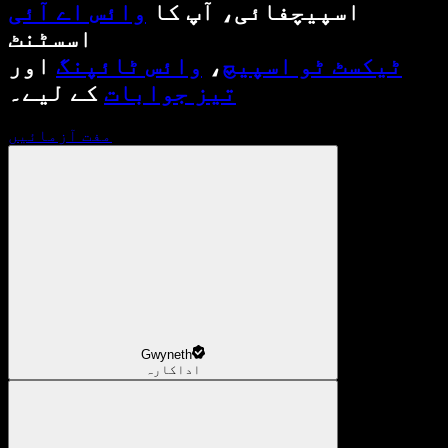
اسپیچفائی، آپ کا
وائس اے آئی
اسسٹنٹ
ٹیکسٹ ٹو اسپیچ
،
وائس ٹائپنگ
اور
تیز جوابات
کے لیے۔
مفت آزمائیں
Gwyneth
اداکارہ