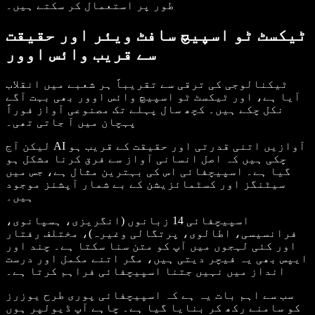
طور پر استعمال کر سکتے ہیں۔
ٹیکسٹ ٹو اسپیچ سافٹ ویئر اور حقیقت
سے قریب وائس اوور
ٹیکنالوجی کی ترقی سے تقریباً ہر شعبے میں انقلاب
آیا ہے، اور ٹیکسٹ ٹو اسپیچ وائس اوور بھی بہت آگے
نکل چکے ہیں۔ کچھ سال پہلے تک مصنوعی آواز فوراً
پہچان میں آ جاتی تھی۔
لیکن آج AI آوازیں اتنی قدرتی اور حقیقت کے قریب ہو
چکی ہیں کہ اصل انسانی آواز سے فرق کرنا مشکل ہو
گیا ہے۔ اسپیچفائی اس کی بہترین مثال ہے، جس میں
سیٹنگز اور کسٹمائزیشن کے بے شمار آپشنز موجود
ہیں۔
اسپیچفائی 14 زبانوں (انگریزی، ہسپانوی،
فرانسیسی، اطالوی، پرتگالی وغیرہ)، مختلف رفتار
اور کئی لہجوں میں آپ کو متن سنا سکتا ہے۔ چند اور
ایپس بھی یہ فیچر دیتی ہیں، مگر اتنے مکمل اور درست
انداز میں نہیں جتنا اسپیچفائی فراہم کرتا ہے۔
سب سے اہم بات یہ ہے کہ اسپیچفائی پوری طرح یوزرز
کو سامنے رکھ کر بنایا گیا ہے۔ چاہے آپ ڈیولپر ہوں