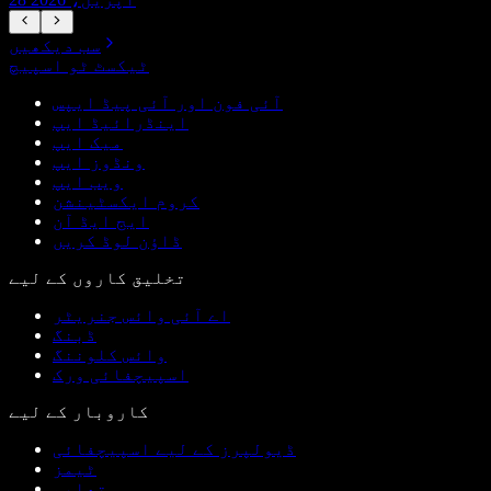
سب دیکھیں
ٹیکسٹ ٹو اسپیچ
آئی فون اور آئی پیڈ ایپس
اینڈرائیڈ ایپ
میک ایپ
ونڈوز ایپ
ویب ایپ
کروم ایکسٹینشن
ایج ایڈ آن
ڈاؤن لوڈ کریں
تخلیق کاروں کے لیے
اے آئی وائس جنریٹر
ڈبنگ
وائس کلوننگ
اسپیچفائی ورک
کاروبار کے لیے
ڈیولپرز کے لیے اسپیچفائی
ٹیمز
تعلیم