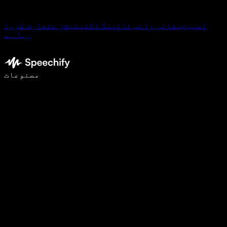
اسپیچیفائی وائس ٹائپنگ ڈکٹیٹیشن متعارف کروا
رہا ہے
وائس ٹائپنگ کے ساتھ 5 گنا تیزی سے لکھیں
مصنوعات
مزید جانیں