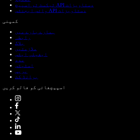
ٹیکسٹ ٹو اسپیچ API دستاویزات
وائس ایجنٹس API دستاویزات
کمپنی
ہمارے بارے میں
رابطہ
بلاگ
ملازمتیں
ایفیلی ایٹس
مدد
اسٹیٹس
پریس
برانڈ کٹ
اسپیچفائی کو فالو کریں