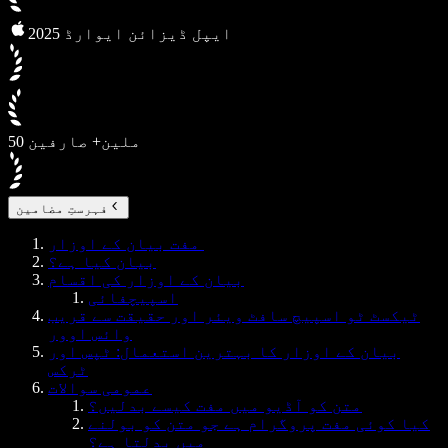
2025 ایپل ڈیزائن ایوارڈ
50 ملین+ صارفین
فہرستِ مضامین
مفت بیان کے اوزار
بیان کیا ہے؟
بیان کے اوزار کی اقسام
اسپیچفائی
ٹیکسٹ ٹو اسپیچ سافٹ ویئر اور حقیقت سے قریب
وائس اوور
بیان کے اوزار کا بہترین استعمال: ٹپس اور
ٹرکس
عمومی سوالات
متن کو آڈیو میں مفت کیسے بدلیں؟
کیا کوئی مفت پروگرام ہے جو متن کو بولنے
میں بدلتا ہے؟