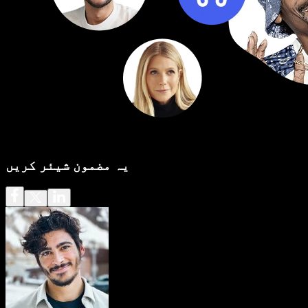
یہ مضمون شیئر کریں