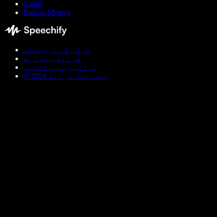
Català
Bahasa Melayu
کوکی کی ترجیحات
شرائط و ضوابط
پرائیویسی پالیسی
© اسپیچفائی انک 2026