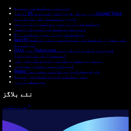
جاپانی ٹیکسٹ ٹو اسپیچ
آپ کو PC اور دیگر ڈیوائسز کے لیے Google Voice
کیوں استعمال کرنا چاہیے
ٹیکسٹ کو آواز میں بدلنے والی ایپس
اسپینش ٹیکسٹ ٹو اسپیچ وائسز
ٹیکسٹ کو آواز میں بدلنے والا
macOS کے بلٹ اِن ٹیکسٹ ٹو اسپیچ سے بہتر ٹیکسٹ
ٹو اسپیچ
2024 میں Voices.com کے جائزے: کیا آپ کو اسے
استعمال کرنا چاہیے؟
بہترین مفت برطانوی لہجے کا جنریٹر
لیپ ٹاپ سے پیغام بھیجیں
Wideo کی قیمت: کیا یہ فائدہ مند ہے؟
تھرپسٹ کے لیے ٹیکسٹ ٹو اسپیچ
پس منظر آواز
نئے بلاگز
سب دیکھیں