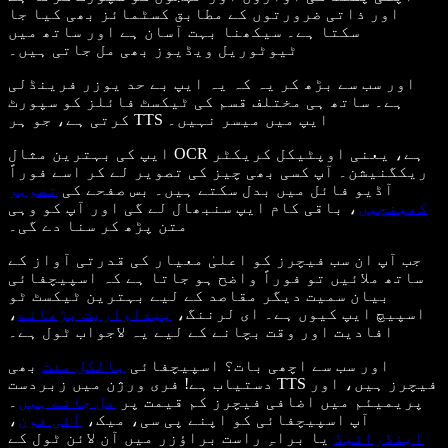
اور ذاتی ضرورتوں کے مطابق کسٹمائز بھی کیا جا
سکتا ہے۔ سیکھنا بہت آسان ہے اور ساتھ میں
ٹیوٹوریل ویڈیوز بھی مل جاتی ہیں۔
اور سب سے بڑھ کر یہ کہ یہ ایپ بے حد یوزر فرینڈلی
ہے۔ ساتھ ہی مختلف قسم کی ٹیکسٹ فائلز کو سپورٹ
کرتی ہے، جو ہر TTS ایپ میں میسر نہیں۔
ایپ کی بہترین مثال OCR ہے، یعنی اوپٹیکل کریکٹر
ریکگنیشن۔ آپ کسی بھی چیز کی تصویر لے کر اسے فوراً
آڈیو فائل میں بدل سکتے ہیں۔ بس صفحے کی
تصویر
کھینچیں
، باقی کام ایپ سنبھال لے گی اور آپ کو وہی
متن پڑھ کر سنا دے گی۔
جب آپ ان سب فیچرز کو اعلیٰ معیار کی قدرتی آواز کے
ساتھ ملائیں تو فوراً واضح ہو جاتا ہے کہ اسپیچفائی
بیان سمیت دیگر مقاصد کے لیے بہترین ٹیکسٹ ٹو
اسپیچ ایپ کیوں ہے۔ ای لرننگ،
پیداواریت بڑھانے
،
افادیت اور وقت بچانے کے لیے یہ لاجواب ٹول ہے۔
اور سب سے اچھی بات؟ اسپیچفائی
بالکل مفت
بھی
دستیاب ہے! فری ورژن میں زبردست TTS فیچرز ہیں، اور
پریمیئم میں اضافی فیچرز کم قیمت پر
مل جاتے ہیں
۔
آپ اسپیچفائی کو اپنے پی سی، میک،
آئی فون
،
اینڈرائیڈ
یا براہِ راست براؤزر میں آن لائن ٹول کے