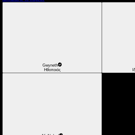
Gwyneth
Ηθοποιός
Ι