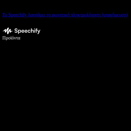
Το Speechify λανσάρει τη φωνητική πληκτρολόγηση (υπαγόρευση)
Γράψτε 5× πιο γρήγορα με φωνητική πληκτρολόγηση
Προϊόντα
Μάθετε περισσότερα