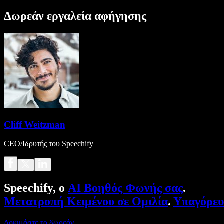
Δωρεάν εργαλεία αφήγησης
Cliff Weitzman
CEO/Ιδρυτής του Speechify
Speechify, ο
AI Βοηθός Φωνής σας
.
Μετατροπή Κειμένου σε Ομιλία
.
Υπαγόρε
Δοκιμάστε το δωρεάν