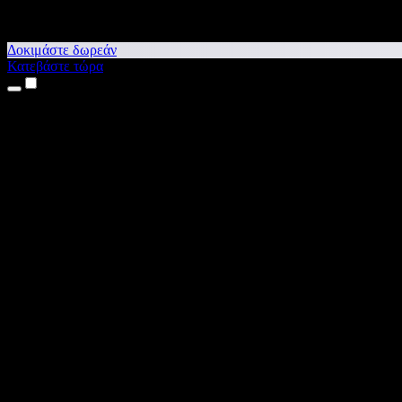
Δοκιμάστε δωρεάν
Κατεβάστε τώρα
Προϊόντα
Κείμενο σε Ομιλία
Εφαρμογές για iPhone & iPad
Εφαρμογή για Android
Επέκταση για Chrome
Επέκταση για Edge
Web εφαρμογή
Εφαρμογή για Mac
Εφαρμογή για Windows